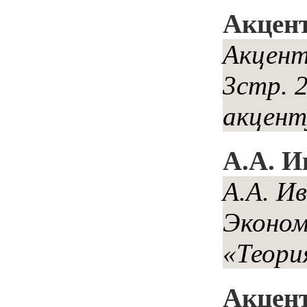
Акцент
Акцен
3стр. 
акцен
А.А. И
А.А. И
Эконом
«Теори
Акцент