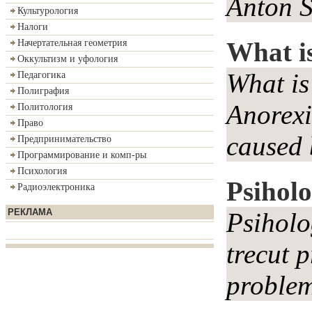
Anton S
Культурология
Налоги
What i
Начертательная геометрия
Оккультизм и уфология
What is
Педагогика
Полиграфия
Anorexia
Политология
Право
caused 
Предпринимательство
Программирование и комп-ры
Психология
Psiholo
Радиоэлектроника
РЕКЛАМА
Psiholo
trecut p
problem