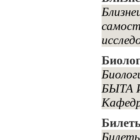
Близне
самост
исслед
Биолог
Биоло
БЫТА 
Кафедр
Билеты
Билеты