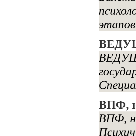
психол
этапов
ВЕДУ
ВЕДУЩ
госуда
Специа
ВПФ, н
ВПФ, н
Психич