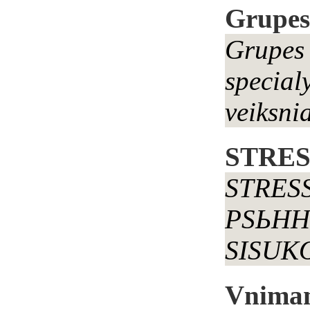
Grupes
Grupes 
special
veiksni
STRESS
STRESS
PSЬHHO
SISUKOR
Vniman