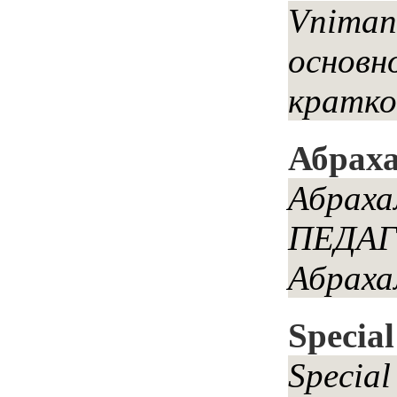
Vniman
основн
кратко
Абраха
Абрах
ПЕДАГ
Абраха
Special
Specia