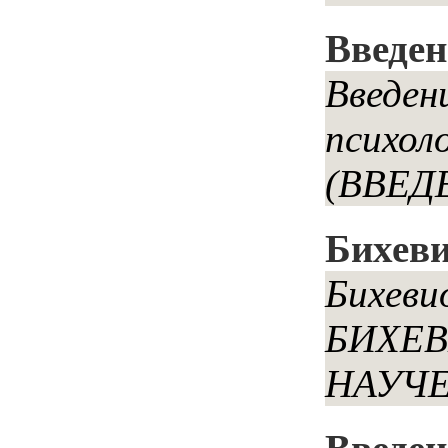
Введен
Введе
психол
(ВВЕДЕ
Бихеви
Бихеви
БИХЕВ
НАУЧЕН