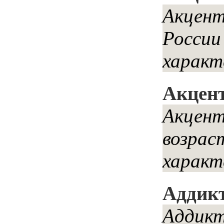
Акцент
России
характ
Акцен
Акцент
возрас
характ
Аддикт
Аддикт