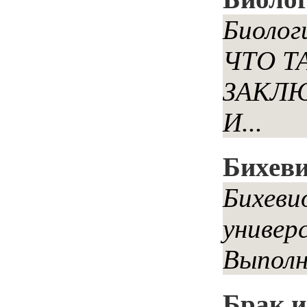
Биолог
ЧТО Т
ЗАКЛЮ
И...
Бихев
Бихеви
универ
Выполн
Брак 