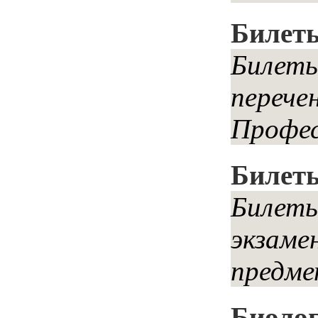
Билеты
Билеты
перече
Профес
Билет
Билеты
экзаме
предме
Биоло