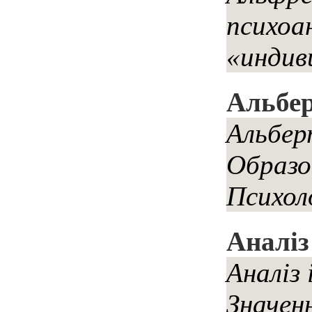
психоа
«индив
Альбер
Альбер
Образо
Психол
Аналіз 
Аналіз 
Значенн