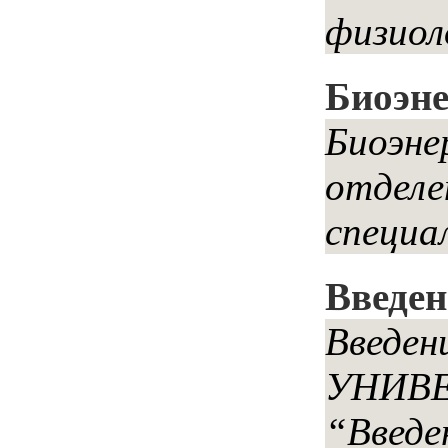
физиол
Биоэне
Биоэне
отделе
специа
Введен
Введе
УНИВЕР
“Введе