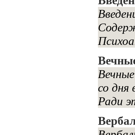
Введен
Введен
Содерж
Психоа
Вечны
Вечные
со дня
Ради э
Вербал
Вербал