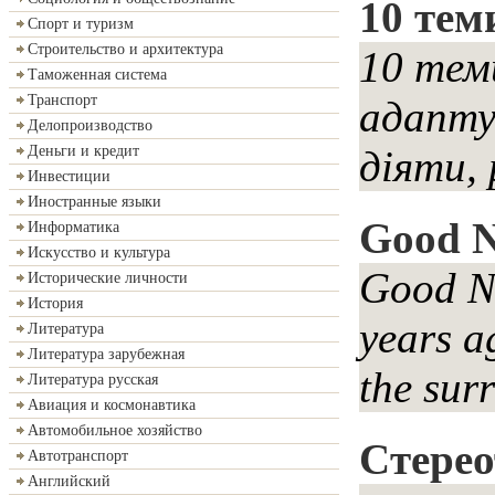
10 теми
Спорт и туризм
Строительство и архитектура
10 тем
Таможенная система
Транспорт
адапту
Делопроизводство
Деньги и кредит
діяти, 
Инвестиции
Иностранные языки
Good N
Информатика
Искусство и культура
Good Ne
Исторические личности
История
years a
Литература
Литература зарубежная
the sur
Литература русская
Авиация и космонавтика
Автомобильное хозяйство
Cтере
Автотранспорт
Английский