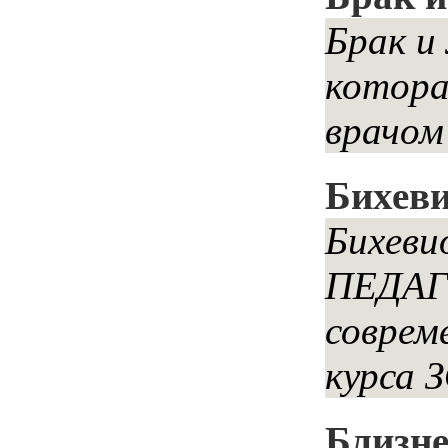
Брак и
котора
врачом 
Бихев
Бихев
ПЕДАГ
соврем
курса З
Близне