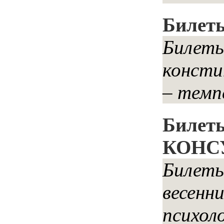
Билет
Билеты
консти
– темп
Билет
КОНСУ
Билет
весенн
психол