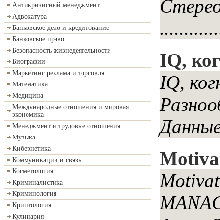
Cтереотипи
Антикризисный менеджмент
Адвокатура
........
Банковское дело и кредитование
Банковское право
Безопасность жизнедеятельности
IQ, ко
Биографии
Маркетинг реклама и торговля
IQ, ко
Математика
Медицина
Разноо
Международные отношения и мировая
экономика
Данные
Менеджмент и трудовые отношения
Музыка
Кибернетика
Motiva
Коммуникации и связь
Косметология
Motiva
Криминалистика
Криминология
MANAGE
Криптология
Кулинария