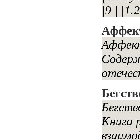
|9 | |1
Аффект
Аффект
Содерж
отечес
Бегств
Бегств
Книга 
взаимо