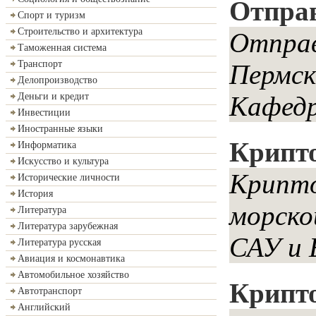
Отправ
Спорт и туризм
Строительство и архитектура
Отправ
Таможенная система
Транспорт
Пермск
Делопроизводство
Деньги и кредит
Кафедр
Инвестиции
Иностранные языки
Крипт
Информатика
Искусство и культура
Крипто
Исторические личности
История
морско
Литература
Литература зарубежная
САУ и 
Литература русская
Авиация и космонавтика
Автомобильное хозяйство
Крипт
Автотранспорт
Английский