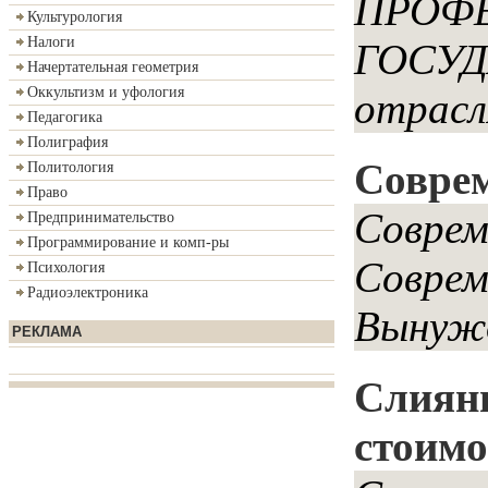
ПРОФ
Культурология
Налоги
ГОСУД
Начертательная геометрия
Оккультизм и уфология
отрасля
Педагогика
Полиграфия
Соврем
Политология
Право
Соврем
Предпринимательство
Программирование и комп-ры
Соврем
Психология
Радиоэлектроника
Вынужд
РЕКЛАМА
Слияни
стоимо