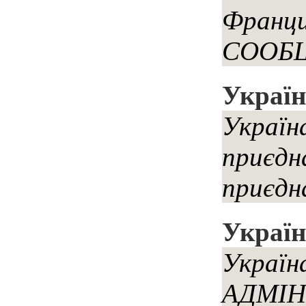
Франц
СООБЩ
Україн
Україн
приєдн
приєдн
Україн
Україн
АДМІН