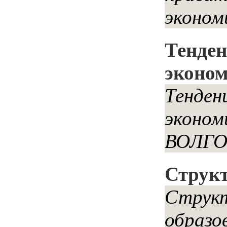
эконом
Тенден
эконо
Тенден
эконо
ВОЛГО
Структ
Структ
образо