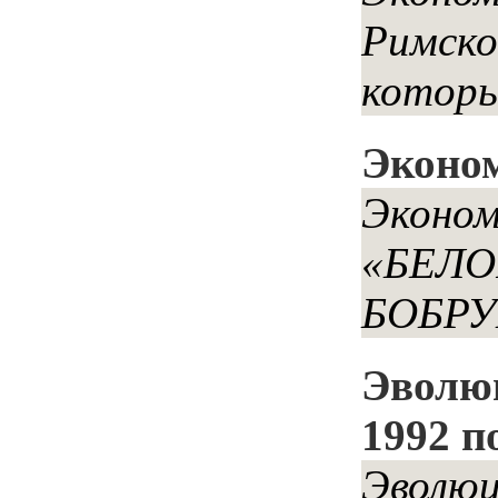
Римско
которы
Эконо
Эконо
«БЕЛ
БОБРУЙ
Эволюц
1992 п
Эволюц