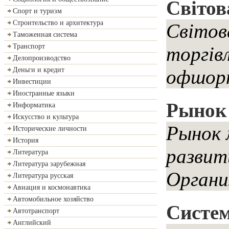
Світов
Спорт и туризм
Строительство и архитектура
Світова
Таможенная система
Транспорт
торгівл
Делопроизводство
Деньги и кредит
офшорни
Инвестиции
Иностранные языки
Рынок
Информатика
Искусство и культура
Рынок 
Исторические личности
История
развит
Литература
Литература зарубежная
Органи
Литература русская
Авиация и космонавтика
Автомобильное хозяйство
Систем
Автотранспорт
Английский