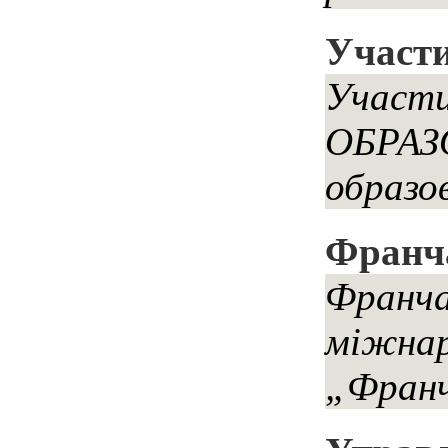
Участи
Участи
ОБРАЗО
образо
Франча
Франча
міжнар
„Франч