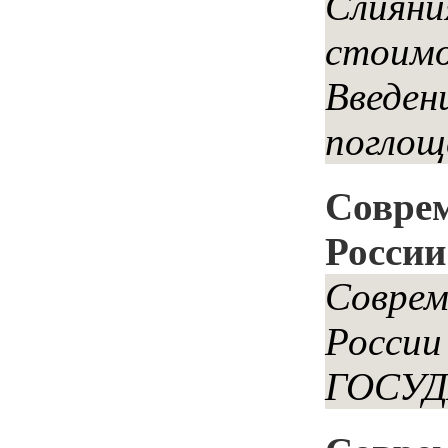
Слияни
стоимо
Введ
поглоще
Соврем
России
Соврем
Росси
ГОСУД