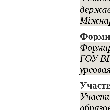
держав
Міжнаро
Форми
Формир
ГОУ ВП
урсова
Участи
Участи
образо