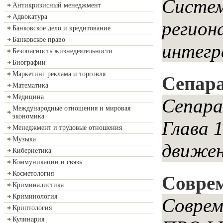
Систем
Антикризисный менеджмент
Адвокатура
регион
Банковское дело и кредитование
Банковское право
интегр
Безопасность жизнедеятельности
Биографии
Маркетинг реклама и торговля
Сепара
Математика
Медицина
Сепара
Международные отношения и мировая
экономика
Глава 
Менеджмент и трудовые отношения
Музыка
движен
Кибернетика
Коммуникации и связь
Косметология
Соврем
Криминалистика
Криминология
Совре
Криптология
Кулинария