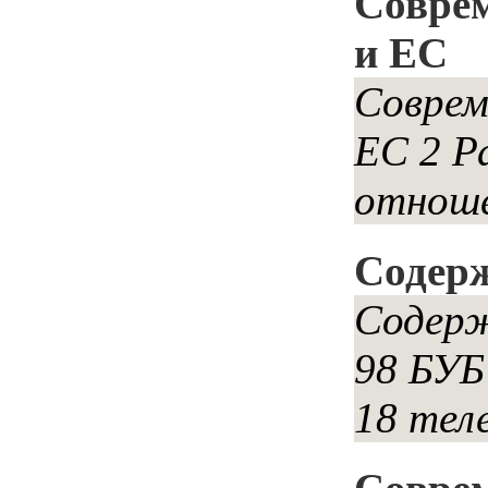
Соврем
и ЕС
Соврем
ЕС 2 Р
отноше
Содерж
Содерж
98 БУБ
18 теле