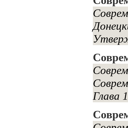
Совре
Соврем
Донецк
Утверж
Соврем
Соврем
Соврем
Глава 
Совре
Соврем