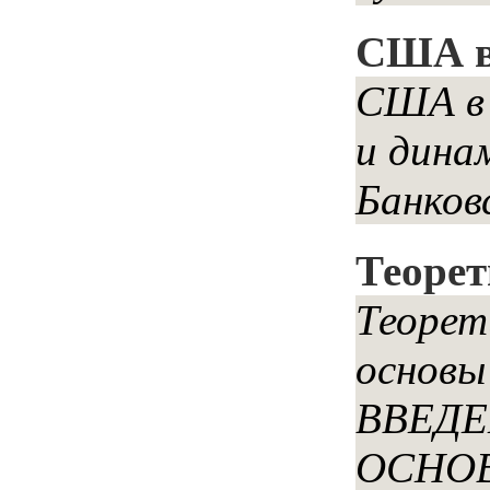
США в
США в 
и дина
Банков
Теорет
Теорет
основ
ВВЕД
ОСНО