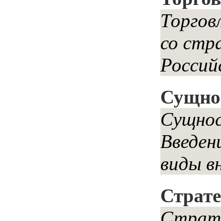
Торгов
со стр
Россий
Сущнос
Сущнос
Введен
виды в
Страте
Страте