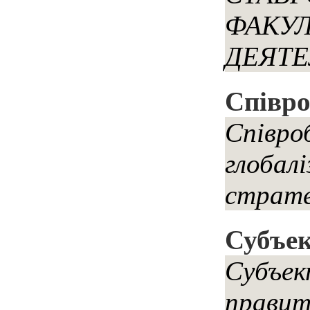
ФАКУ
ДЕЯТЕ
Співро
Співро
глобалі
страте
Субъек
Субъек
правит