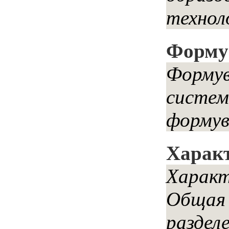
технол
Формув
Формув
систем
формув
Характ
Характ
Общая 
раздел