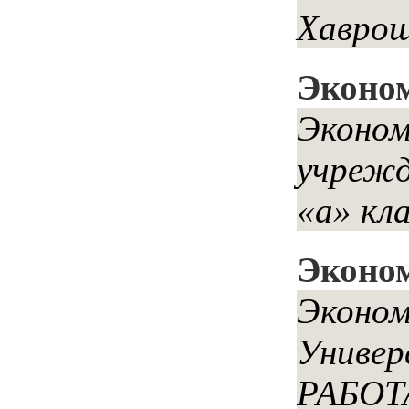
Хаврош
Эконом
Эконом
учрежд
«а» кл
Эконо
Эконом
Универ
РАБОТА