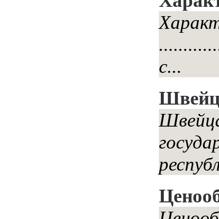
Характ
Харак
.........
с...
Швейц
Швейца
госуда
респуб
Ценооб
Ценооб