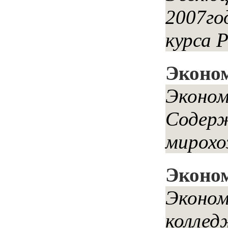
2007го
курса Р
Эконо
Эконом
Содерж
мирохо
Эконо
Эконом
коллед