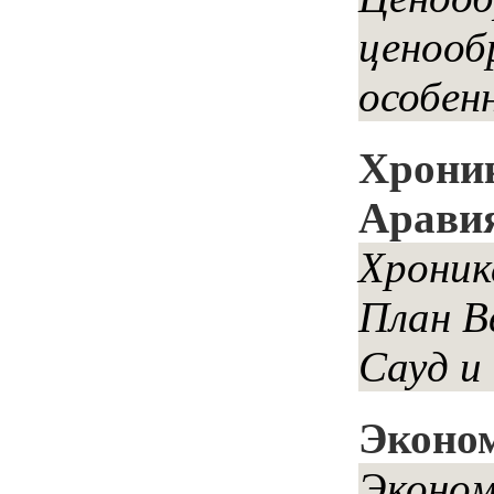
ценооб
особен
Хроник
Арави
Хроник
План В
Сауд и 
Эконо
Эконо