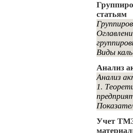
Группиро
статьям
Группиров
Оглавлени
группиров
Виды каль
Анализ а
Анализ ак
1. Теорет
предприят
Показател
Учет ТМЗ
материал