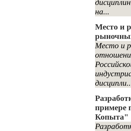
дисциплин
на...
Место и р
рыночны
Место и р
отношени
Российск
индустриа
дисципли..
Разработ
примере 
Копыта"
Разработк