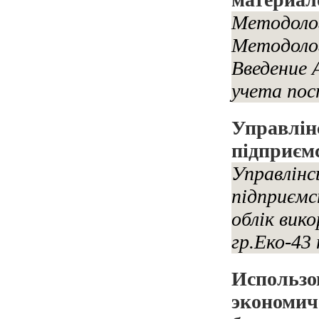
Методолог
Методолог
Введение
учета пос
Управлін
підприєм
Управлінс
підприємс
облік вик
гр.Еко-43 
Использо
экономич