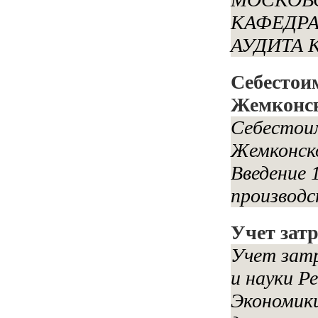
КАФЕДРА
АУДИТА К
Себестои
Жемконск
Себестоим
Жемконск
Введение 
производс
Учет зат
Учет зат
и науки Р
Экономик