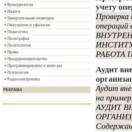
Культурология
учету оп
Налоги
Проверка 
Начертательная геометрия
операций
Оккультизм и уфология
Педагогика
ВНУТРЕ
Полиграфия
ИНСТИТУТ
Политология
РАБОТА По
Право
Предпринимательство
Программирование и комп-ры
Аудит вн
Психология
организа
Радиоэлектроника
Аудит вне
РЕКЛАМА
на приме
АУДИТ 
ОРГАНИЗ
Содержани