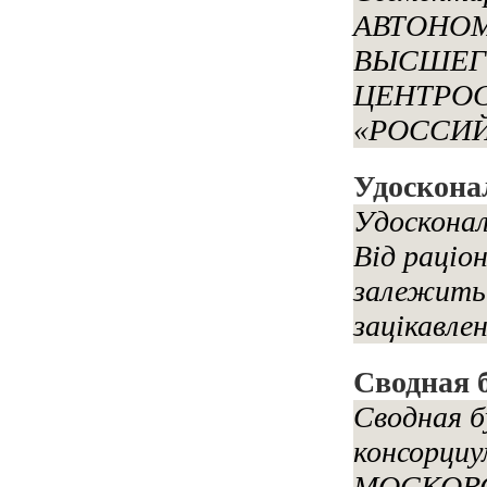
АВТОНО
ВЫСШЕГ
ЦЕНТРО
«РОССИЙ
Удосконал
Удосконал
Від раціон
залежить
зацікавлен
Сводная 
Сводная 
консорц
МОСКОВ