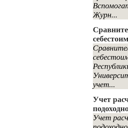
Вспомогат
Журн...
Сравните
себестои
Сравнител
себестоим
Республик
Университ
учет...
Учет рас
подоходн
Учет рас
подоходно