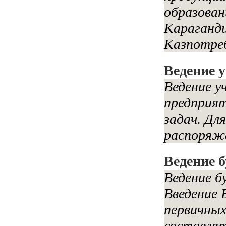
образован
Караганди
Казпотреб
Ведение у
Ведение у
предприят
задач. Дл
распоряже
Ведение 
Ведение б
Введение 
первичны
составлят