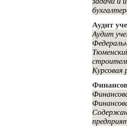
задачи и 
бухгалтерс
Аудит уч
Аудит уче
Федераль
Тюменский
строител
Курсовая 
Финансов
Финансова
Финансова
Содержани
предприят