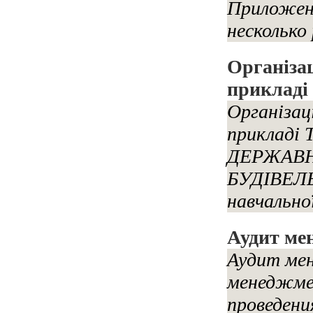
Приложени
несколько 
Організа
приклад
Організац
прикладі
ДЕРЖАВН
БУДІВЕЛ
навчально
Аудит ме
Аудит ме
менеджме
проведени