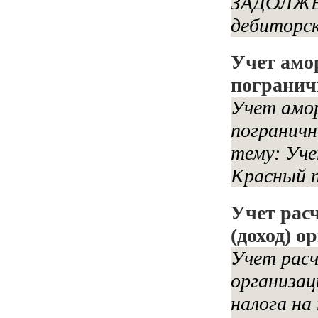
ЗАДОЛЖЕН
дебиторск
Учет амо
погранич
Учет амор
пограничн
тему: Уче
Красный п
Учет рас
(доход) о
Учет расч
организац
налога на