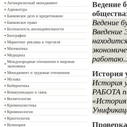
Ведение 
Антикризисный менеджмент
Адвокатура
общества
Банковское дело и кредитование
Ведение б
Банковское право
Безопасность жизнедеятельности
Введение 
Биографии
находится
Маркетинг реклама и торговля
экономиче
Математика
Медицина
работаю..
Международные отношения и мировая
экономика
История 
Менеджмент и трудовые отношения
Музыка
История 
Кибернетика
РАБОТА по
Коммуникации и связь
«История
Косметология
Криминалистика
Унификаци
Криминология
Криптология
Проверка 
Кулинария