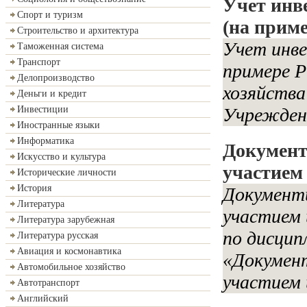
Учет инв
Спорт и туризм
(на прим
Строительство и архитектура
Учет инве
Таможенная система
Транспорт
примере Р
Делопроизводство
хозяйства
Деньги и кредит
Инвестиции
Учреждени
Иностранные языки
Информатика
Документ
Искусство и культура
участием
Исторические личности
История
Документи
Литература
участием
Литература зарубежная
по дисцип
Литература русская
Авиация и космонавтика
«Документ
Автомобильное хозяйство
участием 
Автотранспорт
Английский