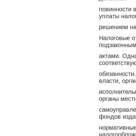
повинности 
уплаты налог
решением на
Налоговые о
подзаконны
актами. Одна
соответству
обязанности
власти, орга
исполнитель
органы мест
самоуправле
фондов изд
нормативные
налогооблож