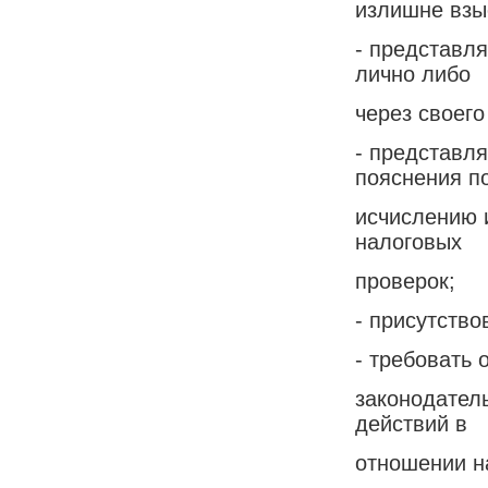
излишне взы
- представл
лично либо
через своего
- представл
пояснения п
исчислению и
налоговых
проверок;
- присутство
- требовать
законодател
действий в
отношении н