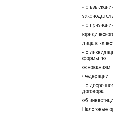
- о взыскани
законодатель
- о признани
юридическог
лица в каче
- о ликвида
формы по
основаниям,
Федерации;
- о досрочно
договора
об инвестиц
Налоговые о