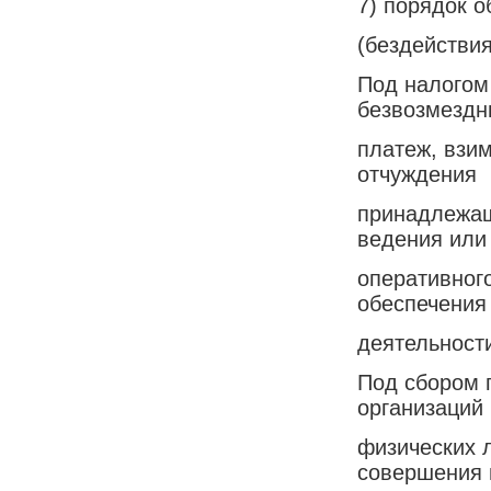
7) порядок о
(бездействия
Под налогом
безвозмездн
платеж, взи
отчуждения
принадлежащ
ведения или
оперативног
обеспечения
деятельност
Под сбором 
организаций 
физических л
совершения 