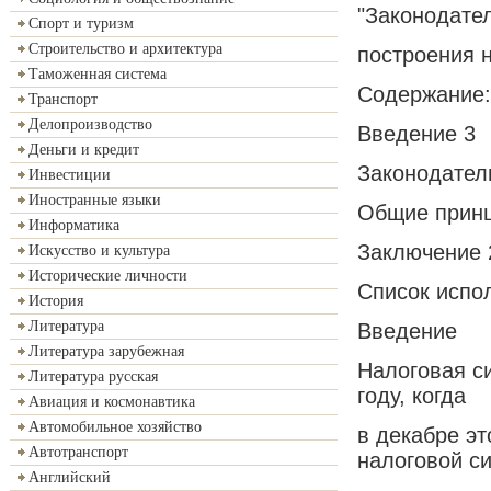
"Законодате
Спорт и туризм
Строительство и архитектура
построения 
Таможенная система
Содержание:
Транспорт
Делопроизводство
Введение 3
Деньги и кредит
Законодатель
Инвестиции
Иностранные языки
Общие принц
Информатика
Заключение 
Искусство и культура
Исторические личности
Список испо
История
Литература
Введение
Литература зарубежная
Налоговая с
Литература русская
году, когда
Авиация и космонавтика
Автомобильное хозяйство
в декабре эт
Автотранспорт
налоговой с
Английский