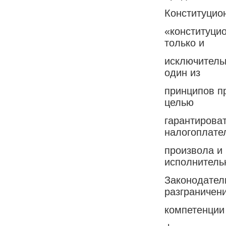
Конституцио
«конституци
только и
исключитель
один из
принципов пр
целью
гарантироват
налогоплате
произвола и
исполнительн
Законодател
разграничен
компетенции