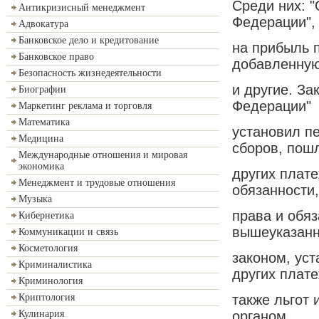
Среди них: 
Антикризисный менеджмент
Федерации",
Адвокатура
Банковское дело и кредитование
на прибыль п
Банковское право
добавленную
Безопасность жизнедеятельности
и другие. За
Биографии
Федерации"
Маркетинг реклама и торговля
Математика
установил п
Медицина
сборов, пош
Международные отношения и мировая
экономика
других плат
Менеджмент и трудовые отношения
обязанности,
Музыка
права и обяз
Кибернетика
вышеуказан
Коммуникации и связь
Косметология
законом, уст
Криминалистика
других плате
Криминология
также льгот
Криптология
органом
Кулинария