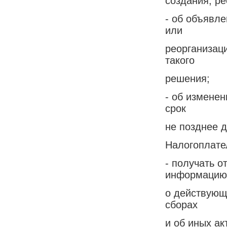
создания, р
- об объявле
или
реорганизаци
такого
решения;
- об изменен
срок
не позднее д
Налогоплате
- получать о
информацию
о действующи
сборах
и об иных ак