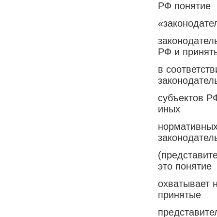
РФ понятие
«законодател
законодатель
РФ и принят
в соответст
законодател
субъектов РФ
иных
нормативных
законодател
(представит
это понятие
охватывает 
принятые
представите