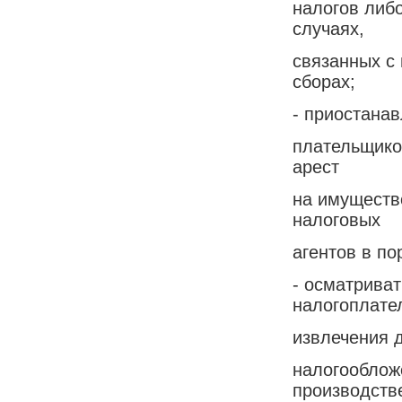
налогов либо
случаях,
связанных с
сборах;
- приостана
плательщиков
арест
на имуществ
налоговых
агентов в п
- осматрива
налогоплате
извлечения 
налогооблож
производств