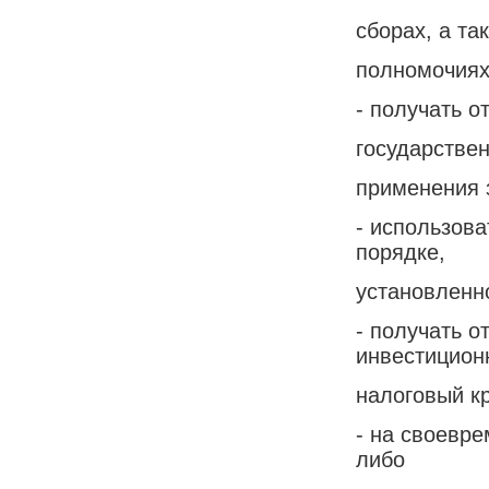
сборах, а та
полномочиях
- получать о
государстве
применения з
- использова
порядке,
установленн
- получать о
инвестицион
налоговый кр
- на своевр
либо