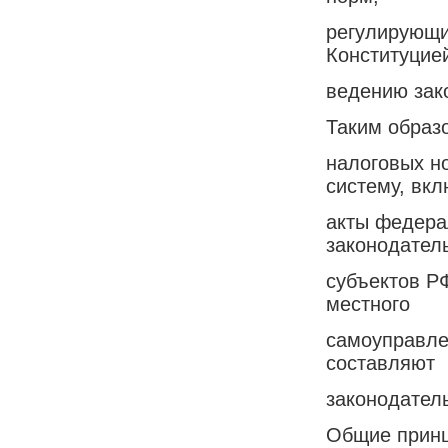
регулирующи
Конституцие
ведению зак
Таким образо
налоговых н
систему, вк
акты федера
законодател
субъектов Р
местного
самоуправле
составляют
законодатель
Общие принц