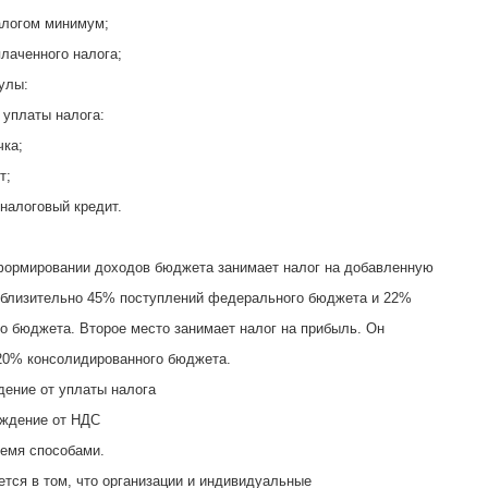
алогом минимум;
плаченного налога;
улы:
 уплаты налога:
чка;
т;
 налоговый кредит.
формировании доходов бюджета занимает налог на добавленную
иблизительно 45% поступлений федерального бюджета и 22%
о бюджета. Второе место занимает налог на прибыль. Он
20% консолидированного бюджета.
дение от уплаты налога
ождение от НДС
емя способами.
ется в том, что организации и индивидуальные