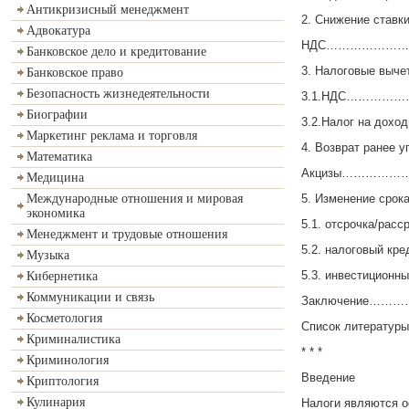
Антикризисный менеджмент
2. Снижение ставки
Адвокатура
НДС…………………
Банковское дело и кредитование
3. Налоговые выче
Банковское право
Безопасность жизнедеятельности
3.1.НДС………
Биографии
3.2.Налог на д
Маркетинг реклама и торговля
4. Возврат ранее у
Математика
Акцизы…………
Медицина
5. Изменение срока
Международные отношения и мировая
экономика
5.1. отсрочка
Менеджмент и трудовые отношения
5.2. налоговы
Музыка
5.3. инвестици
Кибернетика
Коммуникации и связь
Заключение…
Косметология
Список лите
Криминалистика
* * *
Криминология
Введение
Криптология
Кулинария
Налоги являются о