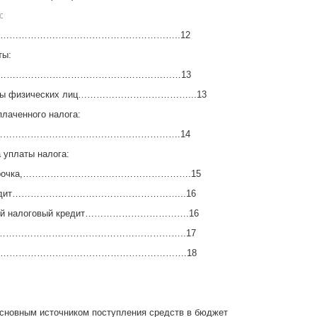
:
…………………………………………………..12
ты:
…………………………………………………………13
оходы физических лиц………………………………...13
плаченного налога:
……………………………………………………….14
 уплаты налога:
/рассрочка,……………………………………………….15
й кредит………………………………………………...16
онный налоговый кредит…………………………….16
…………………………………………………………..17
ратуры…………………………………………………….18
сновным источником поступления средств в бюджет