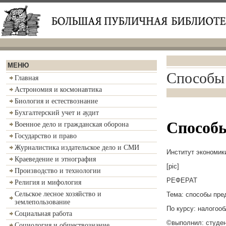
МЕНЮ
Способы 
Главная
Астрономия и космонавтика
Биология и естествознание
Бухгалтерский учет и аудит
Способы
Военное дело и гражданская оборона
Государство и право
Журналистика издательское дело и СМИ
Институт экономик
Краеведение и этнография
[pic]
Производство и технологии
РЕФЕРАТ
Религия и мифология
Сельское лесное хозяйство и
Тема: способы пре
землепользование
По курсу: налогоо
Социальная работа
©выполнил: студен
Социология и обществознание