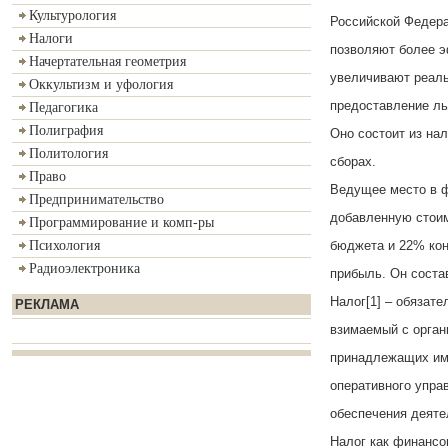
Культурология
Российской Федера
Налоги
позволяют более э
Начертательная геометрия
увеличивают реаль
Оккультизм и уфология
предоставление ль
Педагогика
Полиграфия
Оно состоит из на
Политология
сборах.
Право
Ведущее место в ф
Предпринимательство
добавленную стоим
Программирование и комп-ры
бюджета и 22% кон
Психология
Радиоэлектроника
прибыль. Он соста
Налог[1] – обязат
РЕКЛАМА
взимаемый с орган
принадлежащих им 
оперативного упра
обеспечения деяте
Налог как финансо