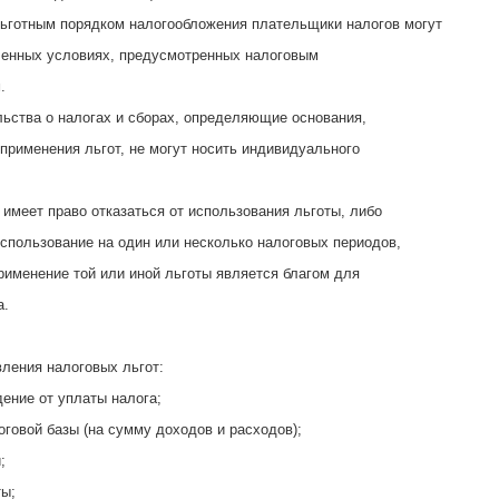
ьготным порядком налогообложения плательщики налогов могут
ленных условиях, предусмотренных налоговым
.
ьства о налогах и сборах, определяющие основания,
 применения льгот, не могут носить индивидуального
имеет право отказаться от использования льготы, либо
использование на один или несколько налоговых периодов,
применение той или иной льготы является благом для
а.
ления налоговых льгот:
дение от уплаты налога;
оговой базы (на сумму доходов и расходов);
;
ты;