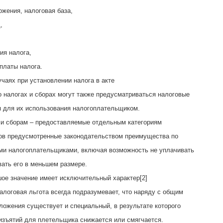
ожения, налоговая база,
,
ия налога,
уплаты налога.
чаях при установлении налога в акте
о налогах и сборах могут также предусматриваться налоговые
я для их использования налогоплательщиком.
 и сборам – предоставляемые отдельным категориям
ов предусмотренные законодательством преимущества по
ми налогоплательщиками, включая возможность не уплачивать
вать его в меньшем размере.
шое значение имеет исключительный характер[2]
Налоговая льгота всегда подразумевает, что наряду с общим
ложения существует и специальный, в результате которого
изъятий для плетельщика снижается или смягчается.