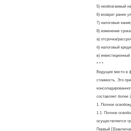
5) необлагаемый н
6) возврат ранее у
7) налоговые каник
8) изменение срока
а) отсрочка/рассро
б) налоговый креди
в) инвестиционный
* * *
Ведущее место в 
стоимость. Это пр
консолидированног
составляет более 
1. Полное освобож
1.1. Полное освоб
осуществляется тр
Первый [3]заключа