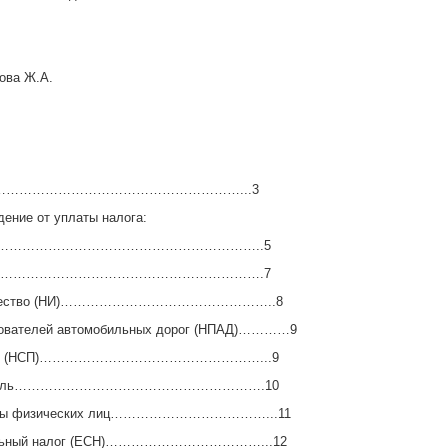
ова Ж.А.
………………………………………………………...3
дение от уплаты налога:
…………………………………………………………..5
……………………………………………………………….7
имущество (НИ)…………………………………………..8
ьзователей автомобильных дорог (НПАД)…………9
родаж (НСП)……………………………………………...9
 прибыль………………………………………………….10
оходы физических лиц………………………………...11
иальный налог (ЕСН)………………………………...12