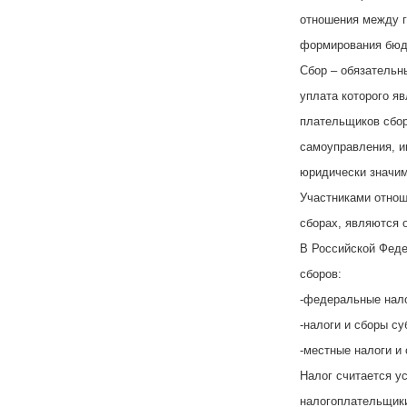
отношения между 
формирования бюд
Сбор – обязательн
уплата которого я
плательщиков сбор
самоуправления, 
юридически значим
Участниками отнош
сборах, являются 
В Российской Фед
сборов:
-федеральные нало
-налоги и сборы су
-местные налоги и 
Налог считается у
налогоплательщики