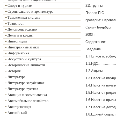
211 группы
Спорт и туризм
Строительство и архитектура
Павлов П.С.
Таможенная система
проверил: Перевал
Транспорт
Санкт-Петербург
Делопроизводство
2003 г.
Деньги и кредит
Инвестиции
Содержание:
Иностранные языки
Введение……
Информатика
1. Полное освобож
Искусство и культура
1.1.НДС………
Исторические личности
1.2.Акцизы
История
Литература
1.3.Налог на 
Литература зарубежная
1.4.Налог на пол
Литература русская
1.5.Налог с п
Авиация и космонавтика
1.6.Налог на
Автомобильное хозяйство
Автотранспорт
1.7.Налог на д
Английский
1.8.Единый соц