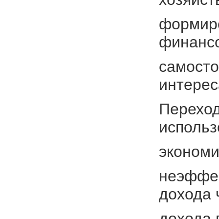
формиро
финанс
самосто
интерес
Переход
использ
экономи
неэффек
дохода 
дохода 