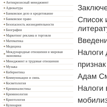
Антикризисный менеджмент
Закл
Адвокатура
Банковское дело и кредитование
Список 
Банковское право
Безопасность жизнедеятельности
лите
Биографии
Маркетинг реклама и торговля
Введен
Математика
Медицина
Налоги д
Международные отношения и мировая
экономика
Менеджмент и трудовые отношения
признак
Музыка
Кибернетика
Адам С
Коммуникации и связь
Косметология
Налоги 
Криминалистика
Криминология
мобилиз
Криптология
Кулинария