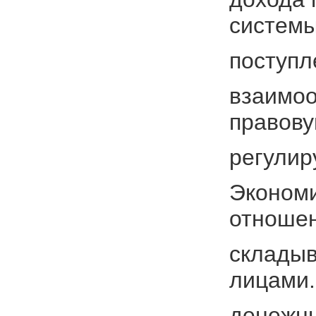
систем
поступл
взаимоо
правову
регулир
Экономи
отноше
складыв
лицами.
денежны