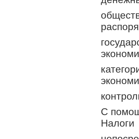
обществ
распор
государ
экономи
категор
экономи
контрол
С помо
Налоги
непосре