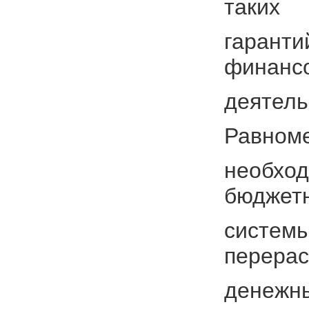
таких
гаранти
финанс
деятель
Равноме
необход
бюджет
системы
перера
денежны