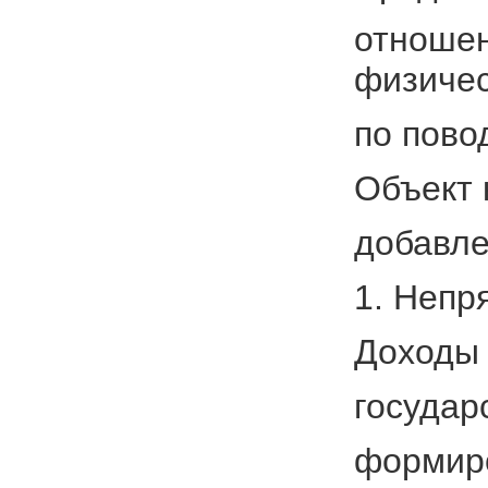
отношен
физиче
по пово
Объект 
добавле
1. Непр
Доходы 
государ
формиро