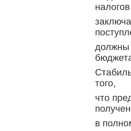
налогов
заключа
поступл
должны 
бюджета
Стабиль
того,
что пре
получе
в полно