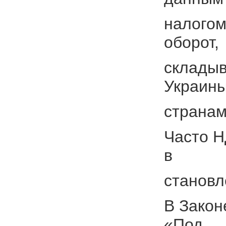
налогом
оборот,
складыв
Украины
странам
Часто Н
в
становл
В Закон
«Под