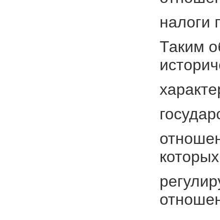
налоги 
Таким о
историч
характе
государ
отношен
которых
регулир
отношен