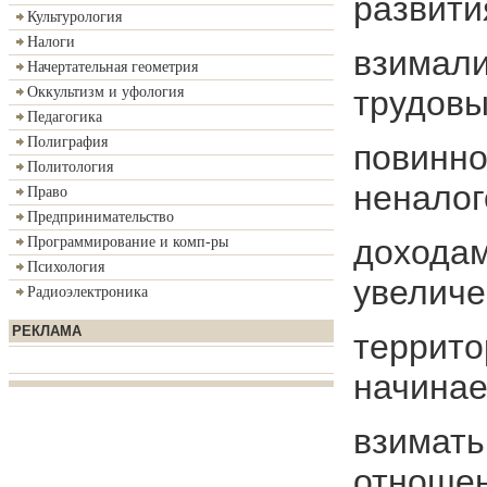
развити
Культурология
Налоги
взимали
Начертательная геометрия
трудов
Оккультизм и уфология
Педагогика
Полиграфия
повинно
Политология
ненало
Право
Предпринимательство
доходам
Программирование и комп-ры
Психология
увелич
Радиоэлектроника
РЕКЛАМА
террито
начинае
взимать
отноше