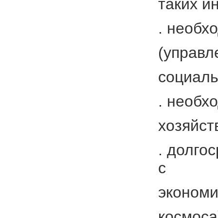
таких и
. необх
(управл
социаль
. необх
хозяйст
. долго
с
экономи
космоса