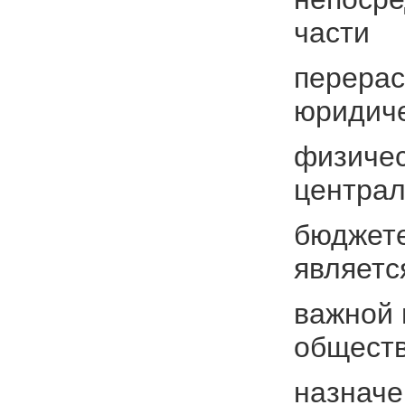
части
перерас
юридич
физичес
централ
бюджете
являетс
важной 
общест
назначе