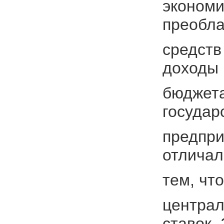
экономи
преобл
средств
доходы
бюджета
государ
предпри
отличал
тем, чт
централ
ставок.