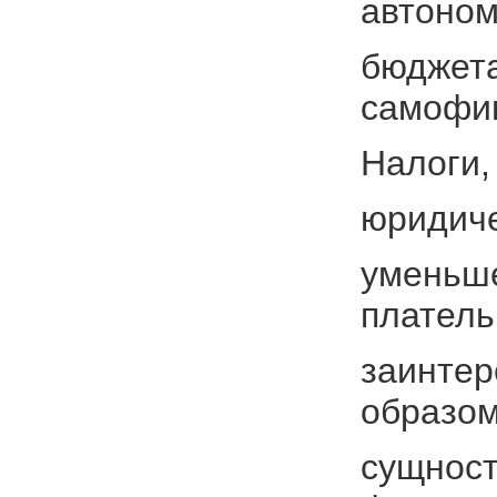
автоном
бюджета
самофи
Налоги,
юридиче
уменьше
плател
заинтер
образом
сущност