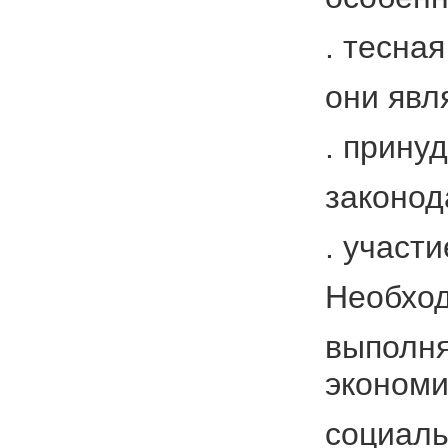
. тесна
они явл
. прину
законод
. участ
Необход
выполня
экономи
социаль