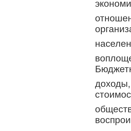
экономи
отношен
организ
населен
воплоще
Бюджет
доходы,
стоимос
обществ
воспрои