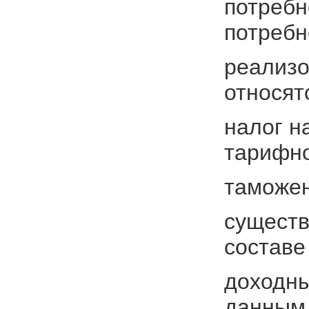
потребн
потребн
реализо
относят
налог н
тарифн
таможен
существ
составе
доходны
данным