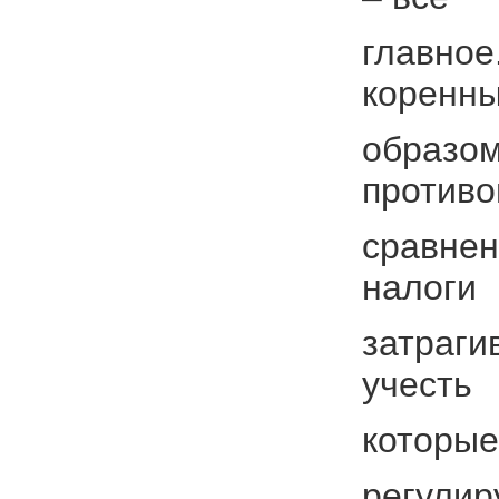
главное
коренн
образом
против
сравнен
налоги
затраги
учесть
которые
регулир