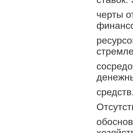
черты о
финанс
ресурсо
стремле
сосредо
денежн
средств
Отсутст
обоснов
хозяйст