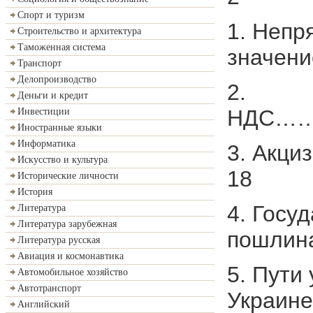
Спорт и туризм
1. Непр
Строительство и архитектура
Таможенная система
знач
Транспорт
Делопроизводство
2.
Деньги и кредит
НДС
Инвестиции
Иностранные языки
Информатика
3. А
Искусство и культура
18
Исторические личности
История
4. Госу
Литература
Литература зарубежная
пошл
Литература русская
Авиация и космонавтика
5. Пути
Автомобильное хозяйство
Автотранспорт
Укра
Английский