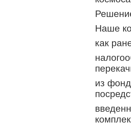
Решение
Наше ко
как ран
налогоо
перекач
из фонд
посредс
введенн
компле