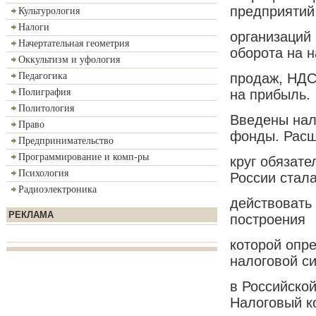
предприятий
Культурология
Налоги
организаций
Начертательная геометрия
оборота на н
Оккультизм и уфология
продаж, НДС
Педагогика
на прибыль.
Полиграфия
Политология
Введены нал
Право
фонды. Рас
Предпринимательство
Программирование и комп-ры
круг обязате
Психология
России стал
Радиоэлектроника
действовать
РЕКЛАМА
построения
которой опр
налоговой с
в Российской
Налоговый к