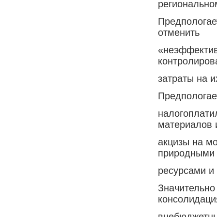
регионально
Предпологае
отменить
«неэффектив
контролиров
затраты на 
Предпологае
налогоплати
материалов 
акцизы на м
природными
ресурсами и
Значительно
консолидаци
внебюджетны