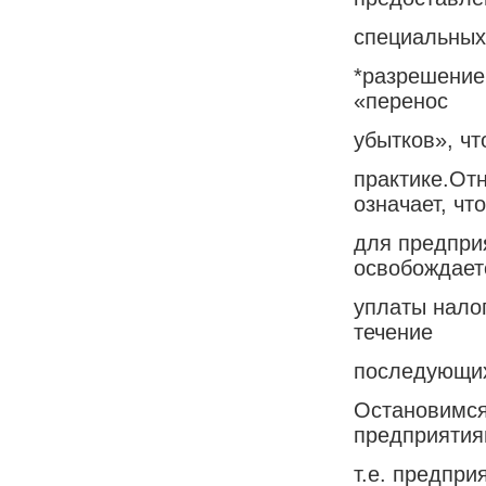
специальных
*разрешение
«перенос
убытков», ч
практике.Отн
означает, что
для предпри
освобождает
уплаты налог
течение
последующих
Остановимся
предприятия
т.е. предпр