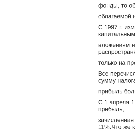
фонды, то о
облагаемой 
С 1997 г. из
капитальны
вложениям н
распростран
только на п
Все перечис
сумму налог
прибыль бол
С 1 апреля 1
прибыль,
зачисленная
11%.Что же 