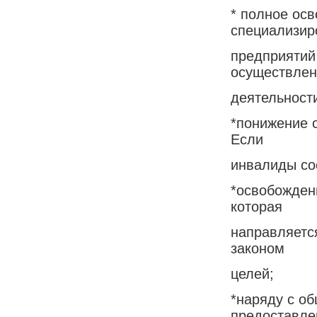
* полное ос
специализир
предприятий 
осуществлен
деятельност
*понижение 
Если
инвалиды со
*освобожден
которая
направляетс
законом
целей;
*наряду с о
предоставле