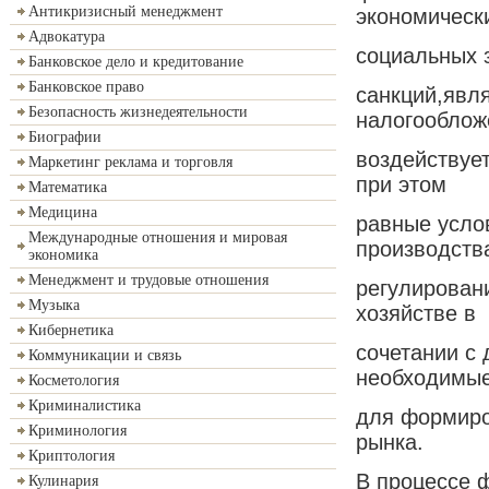
Антикризисный менеджмент
экономическ
Адвокатура
социальных 
Банковское дело и кредитование
Банковское право
санкций,явл
Безопасность жизнедеятельности
налогооблож
Биографии
воздействуе
Маркетинг реклама и торговля
при этом
Математика
Медицина
равные усло
Международные отношения и мировая
производств
экономика
Менеджмент и трудовые отношения
регулирован
Музыка
хозяйстве в
Кибернетика
сочетании с
Коммуникации и связь
необходимые
Косметология
Криминалистика
для формиро
Криминология
рынка.
Криптология
В процессе 
Кулинария