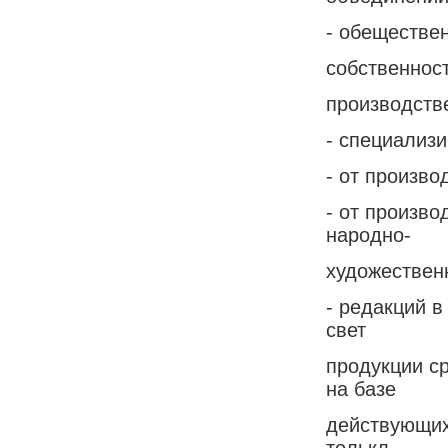
- обеществе
собственност
производств
- специализ
- от произво
- от произво
народно-
художествен
- редакций в
свет
продукции с
на базе
действующих
толькл