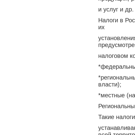
и услуг и др.
Налоги в Рос
их
установления
предусмотре
налоговом к
*федеральны
*региональны
власти);
*местные (на
Региональны
Такие налоги
устанавлива
всей террито