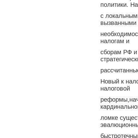
политики. Н
с локальным
вызванными
необходимос
налогам и
сборам РФ и
стратегичес
рассчитанны
Новый к нал
налоговой
реформы,нача
кардинально
ломке сущес
эвалюционны
быстротечны