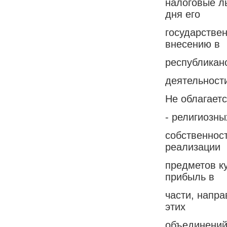
налоговые ль
дня его
государстве
внесению в
республикан
деятельност
Не облагает
- религиозн
собственност
реализации
предметов ку
прибыль в
части, напр
этих
объединений