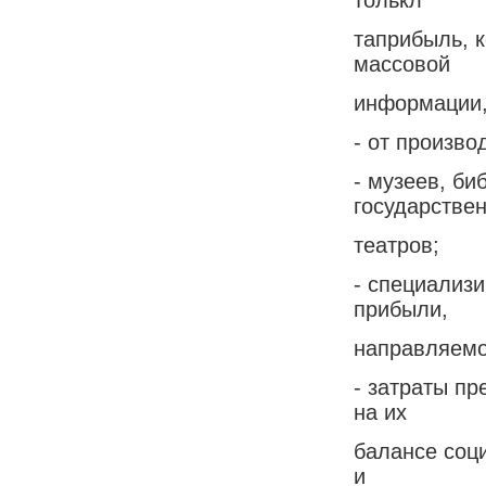
таприбыль, 
массовой
информации, 
- от произво
- музеев, би
государстве
театров;
- специализ
прибыли,
направляемо
- затраты п
на их
балансе соц
и