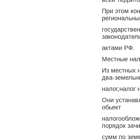
При этом ко
региональны
государствен
законодател
актами РФ.
Местные нал
Из местных 
два-земельн
налог,налог 
Они устанав
обьект
налогооблож
порядок зач
сумм по зем