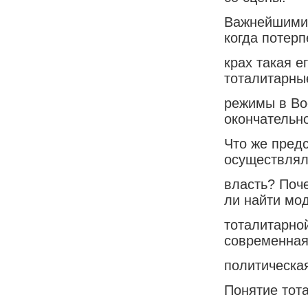
Важнейшими 
когда потерп
крах такая е
тоталитарны
режимы в Во
окончательно
Что же пред
осуществлял
власть? Поч
ли найти мо
тоталитарно
современна
политическая
Понятие тот