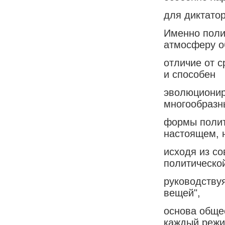
для диктатор
Именно поли
атмосферу о
отличие от 
и способен
эволюционир
многообразн
формы полит
настоящем, 
исходя из с
политической
руководствуя
вещей",
основа обще
каждый реж