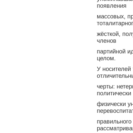
появления
массовых, п
тоталитарног
жёсткой, по
членов
партийной ид
целом.
У носителей
отличительн
черты: нете
политически
физически у
перевоспитат
правильного
рассматрива