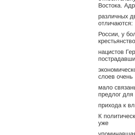
Востока. Адр
различных дв
отличаются: 
России, у б
крестьянство
нацистов Ге
пострадавши
экономическо
слоев очень
мало связан
предлог для
прихода к вл
К политичес
уже
упоминавшая