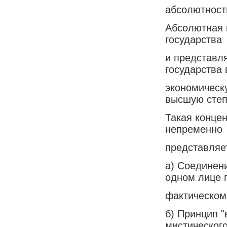
абсолютность
Абсолютная 
государства
и представля
государства 
экономическ
высшую степ
Такая конце
непременно
представляет
а) Соединен
одном лице 
фактическом
б) Принцип "
мистическог