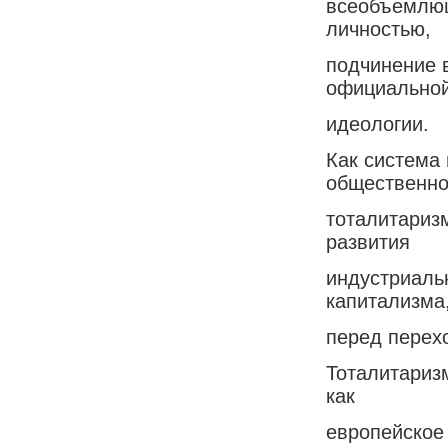
всеобъемлющ
личностью,
подчинение 
официально
идеологии.
Как система 
общественно
тоталитариз
развития
индустриаль
капитализма
перед перех
Тоталитаризм
как
европейское 