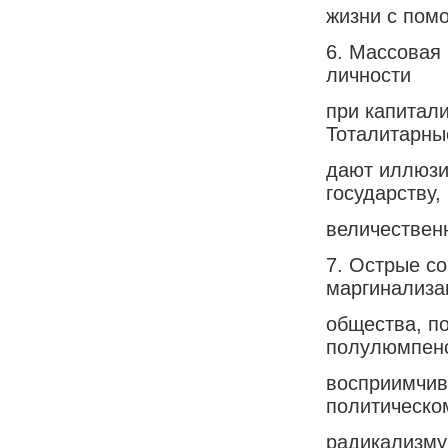
жизни с пом
6. Массовая
личности
при капитал
Тоталитарны
дают иллюзи
государству,
величествен
7. Острые с
маргинализа
общества, п
полулюмпенс
восприимчив
политическо
радикализму