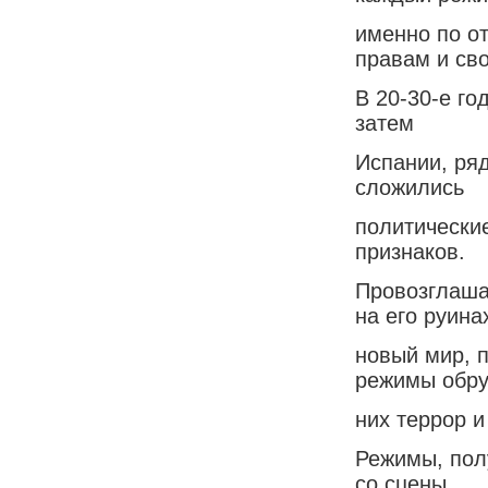
именно по о
правам и св
В 20-30-е го
затем
Испании, ряд
сложились
политически
признаков.
Провозглаша
на его руина
новый мир, 
режимы обр
них террор и
Режимы, пол
со сцены.