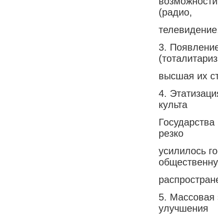
возможности
(радио,
телевидение,
3. Появление
(тоталитариз
высшая их с
4. Этатизац
культа
Государства 
резко
усилилось г
общественну
распростран
5. Массовая
улучшения