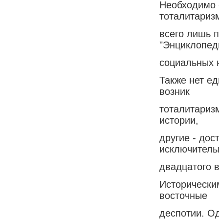
Необходимо о
тоталитариз
всего лишь 
"Энциклопед
социальных н
Также нет ед
возник
тоталитариз
истории,
другие - дос
исключитель
двадцатого в
Исторически
восточные
деспотии. О