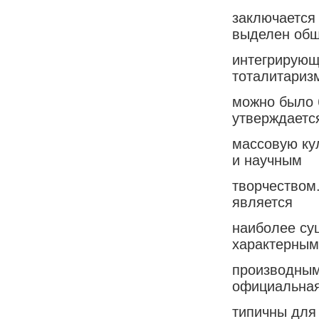
заключается 
выделен об
интегрирующ
тоталитариз
можно было 
утверждаетс
массовую ку
и научным
творчеством.
является
наиболее су
характерным
производным
официальная
типичны для