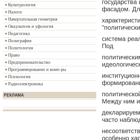
государства
Культурология
фасадом. Д
Налоги
характерист
Начертательная геометрия
"политически
Оккультизм и уфология
Педагогика
система реа
Полиграфия
Под
Политология
Право
политически
Предпринимательство
идеологическ
Программирование и комп-ры
институцион
Психология
формирован
Радиоэлектроника
политическо
РЕКЛАМА
Между ним и
декларируем
часто наблю
несоответст
особенно ха