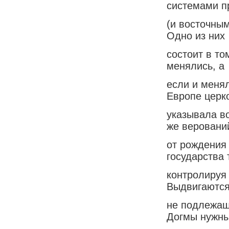
системами п
(и восточным
Одно из них
состоит в то
менялись, а
если и меня
Европе церк
указывала во
же веровани
от рождения
государства 
контролируя 
Выдвигаются
не подлежащ
Догмы нужны