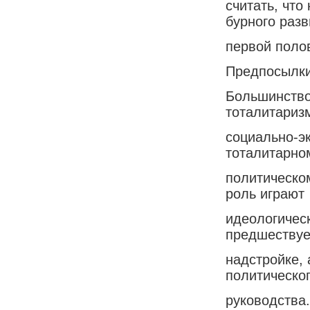
считать, что
бурного разв
первой поло
Предпосылки
Большинство
тоталитариз
социально-э
тоталитарно
политическо
роль играют
идеологичес
предшествуе
надстройке,
политическо
руководства