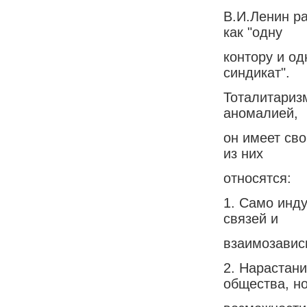
В.И.Ленин р
как "одну
контору и о
синдикат".
Тоталитаризм
аномалией,
он имеет св
из них
относятся:
1. Само инд
связей и
взаимозавис
2. Нарастан
общества, н