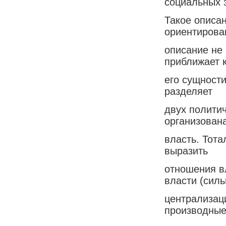
социальных 
Такое описа
ориентирова
описание не 
приближает 
его сущности
разделяет
двух политич
организован
власть. Тота
выразить
отношения в
власти (сил
централизаци
производные