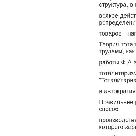
структура, в
всякое дейст
рспределени
товаров - на
Теория тота
трудами, как
работы Ф.А.Х
тоталитаризм
"Тоталитарн
и автократия"
Правильнее 
способ
производств
которого ха