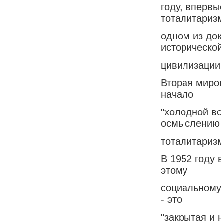
году, впервы
тоталитаризм
одном из док
историческо
цивилизации
Вторая миро
начало
"холодной в
осмыслению
тоталитариз
В 1952 году
этому
социальному
- это
"закрытая и