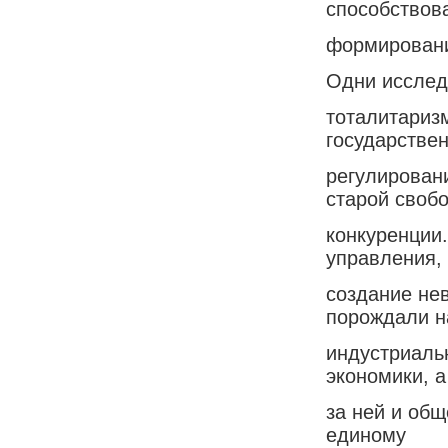
способствов
формировани
Одни исследо
тоталитаризм
государстве
регулирован
старой своб
конкуренции.
управления,
создание не
порождали н
индустриаль
экономики, а
за ней и об
единому