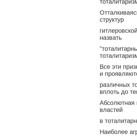
тоталитариз
Отталкиваясь
структур
гитлеровско
назвать
"тоталитарн
тоталитариз
Все эти при
и проявляют
различных т
вплоть до те
Абсолютная 
властей
в тоталитар
Наиболее аг