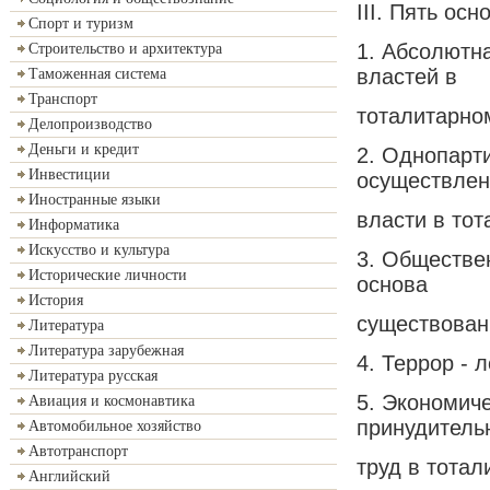
III. Пять ос
Спорт и туризм
1. Абсолютн
Строительство и архитектура
властей в
Таможенная система
Транспорт
тоталитарно
Делопроизводство
Деньги и кредит
2. Однопарт
Инвестиции
осуществлен
Иностранные языки
власти в тот
Информатика
Искусство и культура
3. Обществе
Исторические личности
основа
История
существован
Литература
Литература зарубежная
4. Террор - 
Литература русская
5. Экономич
Авиация и космонавтика
принудитель
Автомобильное хозяйство
Автотранспорт
труд в тотал
Английский