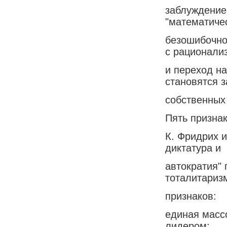
заблуждение
"математиче
безошибочно
с рационали
и переход на
становятся 
собственных
Пять призна
К. Фридрих и
диктатура и
автократия"
тоталитариз
признаков:
единая масс
лидером;