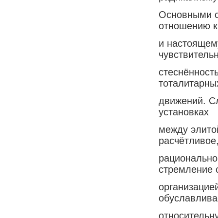
Основными с
отношению 
и настоящему
чувствительн
стеснённость
тоталитарны
движений. С
установках
между элито
расчётливое
рационально
стремление 
организацие
обуславлива
относительн