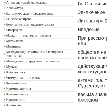
Антикризисный менеджмент
IV. Основны
Адвокатура
Заключение 
Банковское дело и кредитование
Банковское право
Литература 
Безопасность жизнедеятельности
Введение
Биографии
Маркетинг реклама и торговля
При рассмот
Математика
или
Медицина
общества не
Международные отношения и мировая
экономика
провозглаше
Менеджмент и трудовые отношения
действующим
Музыка
конституцио
Кибернетика
Коммуникации и связь
актами, т.е.
Косметология
Существуют 
Криминалистика
весьма знач
Криминология
фасадом
Криптология
Кулинария