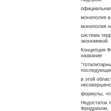
официальная
монополия в
монополия н
система тер
экономикой.
Концепция Ф
название
"тоталитарн
последующи
в этой облас
несовершенс
формулы, чт
Недостаток 
Фридрихом,