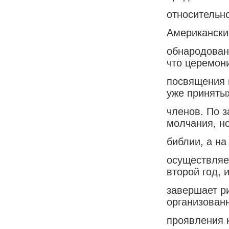
относительно
Американские
обнародован
что церемон
посвящения 
уже приняты
членов. По з
молчания, но
библии, а на
осуществляе
второй год, 
завершает р
организован
проявления 