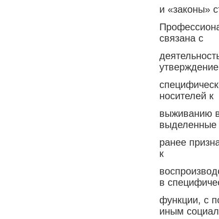
и «законы» с
Профессиона
связана с
деятельност
утверждени
специфическ
носителей к
выживанию в
выделенные
ранее призн
к
воспроизвод
в специфиче
функции, с 
иным социа