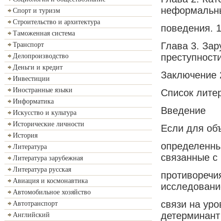
неформальн
Спорт и туризм
Строительство и архитектура
поведения. 
Таможенная система
Глава 3. За
Транспорт
преступности
Делопроизводство
Деньги и кредит
Заключение 
Инвестиции
Иностранные языки
Список лите
Информатика
Введение
Искусство и культура
Исторические личности
Если для об
История
определенны
Литература
связанные с
Литература зарубежная
Литература русская
противоречи
Авиация и космонавтика
исследовани
Автомобильное хозяйство
связи на уро
Автотранспорт
детерминант
Английский