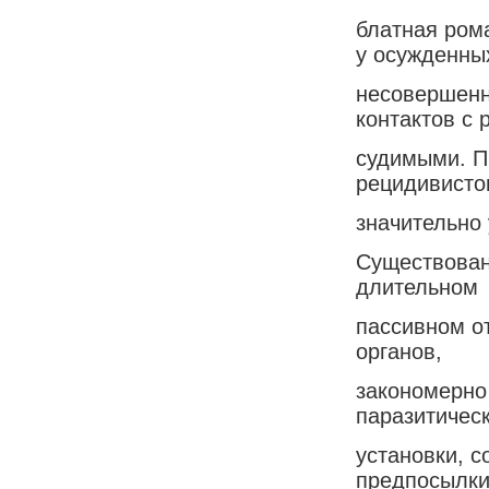
блатная ром
у осужденны
несовершенн
контактов с 
судимыми. П
рецидивисто
значительно 
Существован
длительном
пассивном о
органов,
закономерно
паразитичес
установки, 
предпосылк