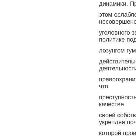
динамики. П
этом ослабл
несовершенс
уголовного 
политике по
лозунгом гум
действитель
деятельност
правоохранит
что
преступность
качестве
своей собств
укрепляя поч
которой про