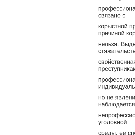
профессиона
связано с
корыстной п
причиной ко
нельзя. Выдв
стяжательст
свойственна
преступника
профессиона
индивидуаль
но не явлени
наблюдается
непрофессио
уголовной
среды, ее с