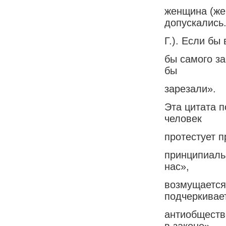
женщина (же
допускались
Г.). Если бы
бы самого з
бы
зарезали».
Эта цитата 
человек
протестует 
принципиальн
нас»,
возмущается
подчеркивае
антиобществ
в законе»