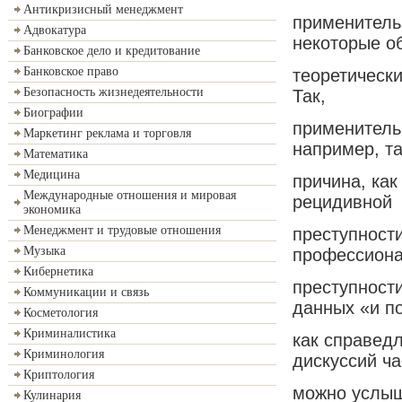
Антикризисный менеджмент
применитель
Адвокатура
некоторые о
Банковское дело и кредитование
Банковское право
теоретическ
Безопасность жизнедеятельности
Так,
Биографии
применитель
Маркетинг реклама и торговля
например, т
Математика
Медицина
причина, как
Международные отношения и мировая
рецидивной
экономика
Менеджмент и трудовые отношения
преступност
Музыка
профессион
Кибернетика
преступности
Коммуникации и связь
данных «и п
Косметология
Криминалистика
как справед
Криминология
дискуссий ча
Криптология
можно услыш
Кулинария