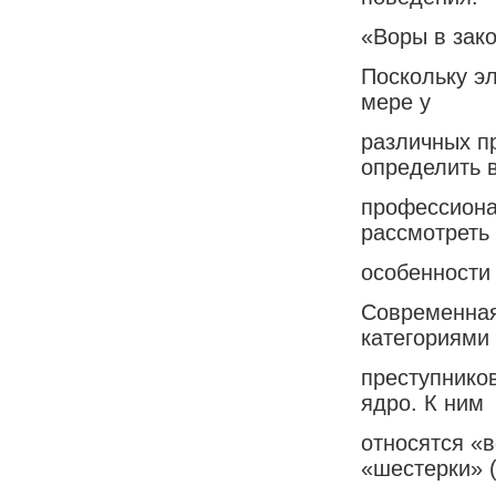
«Воры в зако
Поскольку э
мере у
различных п
определить 
профессиона
рассмотреть
особенности
Современная
категориями
преступнико
ядро. К ним
относятся «в
«шестерки» (