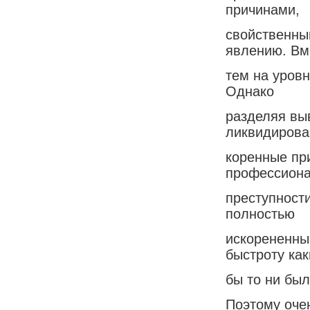
причинами,
свойственны
явлению. Вм
тем на уровн
Однако
разделяя вы
ликвидиров
коренные пр
профессион
преступност
полностью
искорененным
быстроту как
бы то ни был
Поэтому оче