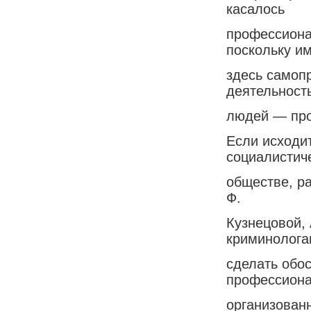
касалось
профессиона
поскольку и
здесь самоп
деятельност
людей — про
Если исходит
социалистич
обществе, ра
Ф.
Кузнецовой,
криминолога
сделать обо
профессиона
организован