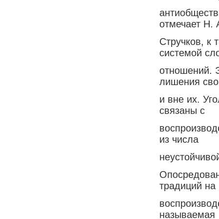
антиобществ
отмечает Н. 
Стручков, к
системой сл
отношений. Э
лишения сво
и вне их. У
связаны с
воспроизвод
из числа
неустойчиво
Опосредован
традиций на
воспроизвод
называемая