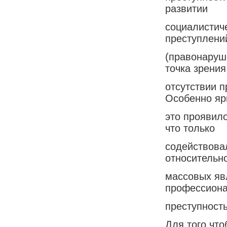
развитии
социалистич
преступлени
(правонаруш
точка зрения
отсутствии п
Особенно яр
это проявило
что только
содействова
относительн
массовых яв
профессион
преступность
Для того чт