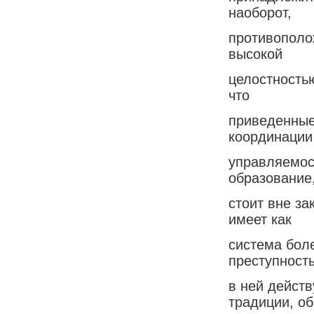
наоборот,
противополо
высокой
целостность
что
приведенные
координации
управляемост
образование,
стоит вне за
имеет как
система боле
преступность
в ней дейст
традиции, о