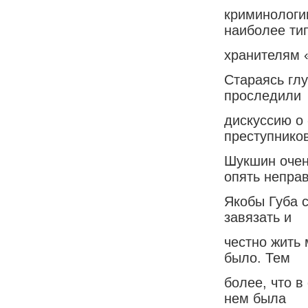
криминологии
наиболее ти
хранителям «
Стараясь гл
проследили
дискуссию о
преступников
Шукшин очен
опять непра
Якобы Губа с
завязать и
честно жить 
было. Тем
более, что в
нем была