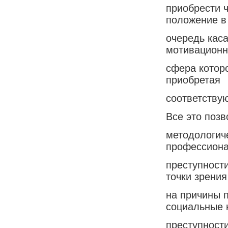
приобрести ч
положение в
очередь кас
мотивационн
сфера котор
приобретая
соответству
Все это поз
методологич
профессион
преступности
точки зрения
на причины 
социальные 
преступност