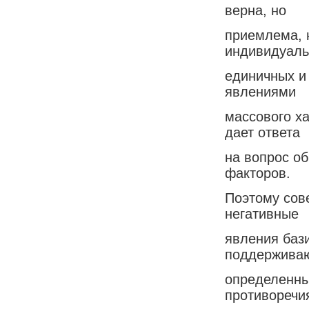
верна, но
приемлема, 
индивидуаль
единичных и
явлениями
массового х
дает ответа
на вопрос о
факторов.
Поэтому сове
негативные
явления баз
поддержива
определенны
противоречи