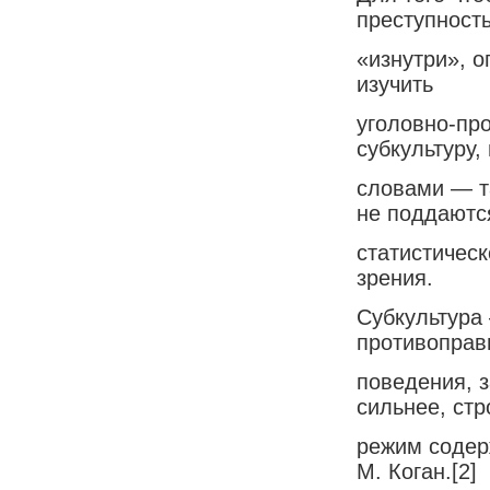
преступност
«изнутри», 
изучить
уголовно-пр
субкультуру,
словами — т
не поддаютс
статистическ
зрения.
Субкультура
противоправ
поведения, з
сильнее, ст
режим содерж
М. Коган.[2]