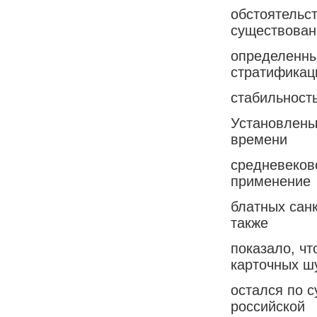
обстоятельс
существова
определенны
стратификац
стабильност
Установлены
времени
средневеков
применение
блатных сан
также
показало, ч
карточных ш
остался по с
российской