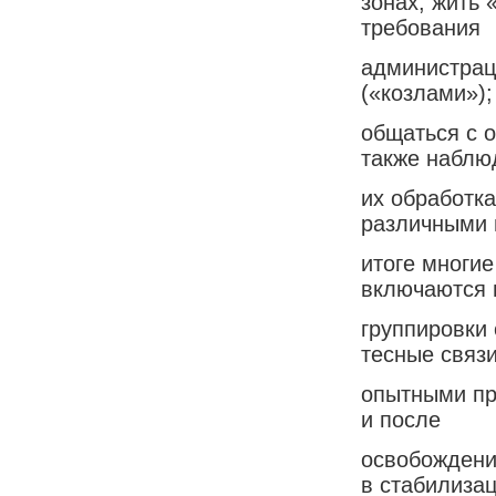
зонах; жить 
требования
администрац
(«козлами»);
общаться с 
также наблю
их обработк
различными 
итоге многи
включаются 
группировки
тесные связи
опытными пр
и после
освобождени
в стабилиза