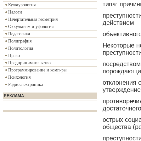
типа: причи
Культурология
Налоги
преступност
Начертательная геометрия
действием
Оккультизм и уфология
объективного
Педагогика
Полиграфия
Некоторые н
Политология
преступност
Право
посредством
Предпринимательство
порождающи
Программирование и комп-ры
Психология
отклонения 
Радиоэлектроника
утверждение 
РЕКЛАМА
противоречи
достаточног
острых соци
общества (р
преступности