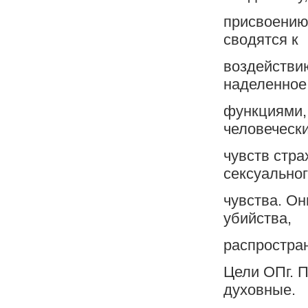
присвоению
сводятся к
воздействию
наделенное
функциями,
человеческ
чувств стра
сексуально
чувства. Он
убийства,
распростран
Цели ОПг. 
духовные.