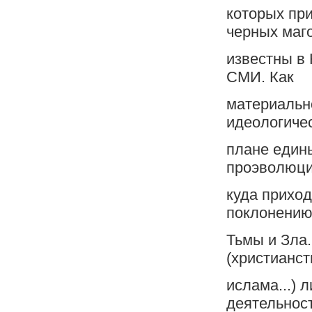
которых пр
черных маг
известны в 
СМИ. Как
материальн
идеологиче
плане едины
проэволюци
куда приход
поклонению
Тьмы и Зла
(христианст
ислама...) 
деятельнос