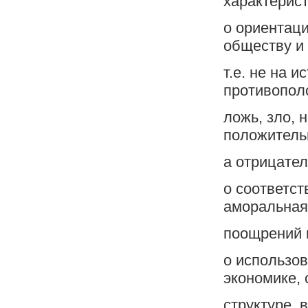
характерис
o ориентац
обществу и 
т.е. не на и
противопол
ложь, зло, 
положитель
а отрицате
o соответс
аморальная
поощрений 
o использов
экономике,
структуре, 