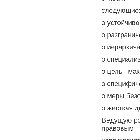
следующие
o устойчиво
o разграни
o иерархичн
o специали
o цель - м
o специфиче
o меры без
o жесткая д
Ведущую рол
правовым