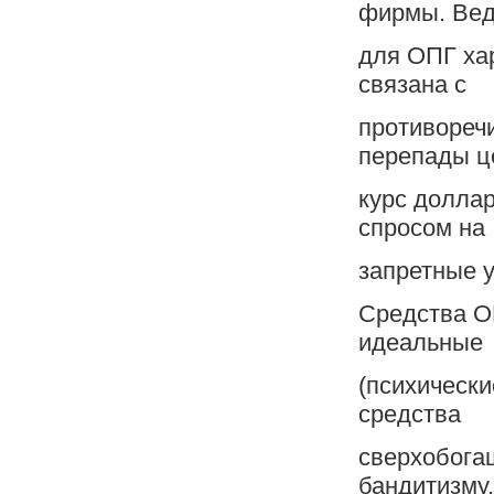
фирмы. Ве
для ОПГ ха
связана с
противореч
перепады ц
курс долла
спросом на
запретные ус
Средства О
идеальные
(психически
средства
сверхобога
бандитизму, 