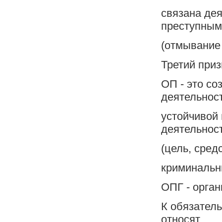
связана де
преступным
(отмывание 
Третий приз
ОП - это со
деятельнос
устойчивой 
деятельнос
(цель, сред
криминаль
ОПГ - орган
К обязател
относят