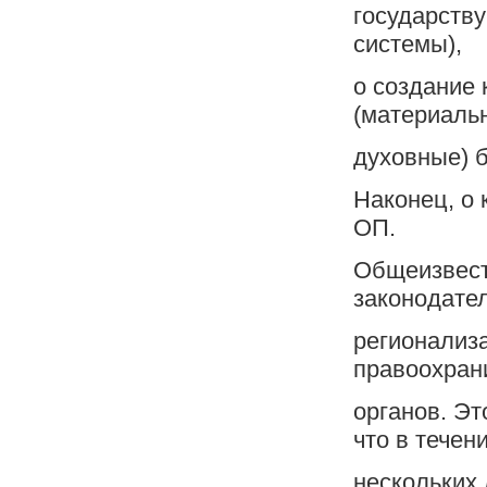
государству
системы),
o создание 
(материаль
духовные) 
Наконец, о 
ОП.
Общеизвест
законодател
регионализа
правоохран
органов. Эт
что в течен
нескольких 