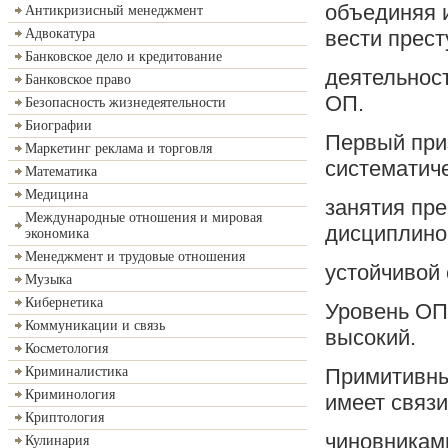
объединяя и
Антикризисный менеджмент
вести прес
Адвокатура
Банковское дело и кредитование
деятельнос
Банковское право
ОП.
Безопасность жизнедеятельности
Биографии
Первый при
Маркетинг реклама и торговля
систематич
Математика
Медицина
занятия пр
Международные отношения и мировая
дисциплино
экономика
Менеджмент и трудовые отношения
устойчивой
Музыка
Кибернетика
Уровень ОП
Коммуникации и связь
высокий.
Косметология
Примитивный
Криминалистика
Криминология
имеет связи
Криптология
чиновниками
Кулинария