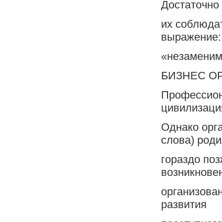
Достаточно 
их соблюда
выражение:
«незаменим
БИЗНЕС О
Профессиона
цивилизаци
Однако орг
слова) род
гораздо поз
возникнове
организован
развития