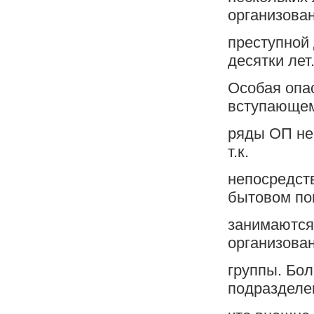
организова
преступной
десятки лет
Особая опас
вступающем
ряды ОП не
т.к.
непосредст
бытовом по
занимаются
организова
группы. Бо
подразделе