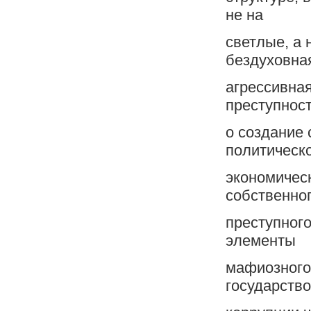
не на
светлые, а 
бездуховна
агрессивна
преступнос
o создание
политическ
экономическ
собственно
преступного
элементы
мафиозного
государство