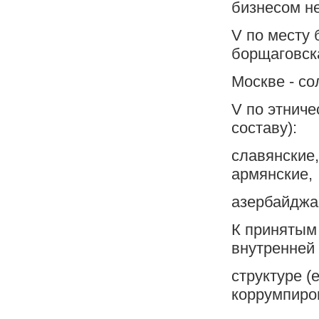
бизнесом н
V по месту 
борщаговск
Москве - со
V по этнич
составу):
славянские,
армянские,
азербайджан
К принятым 
внутренней
структуре (
коррумпир