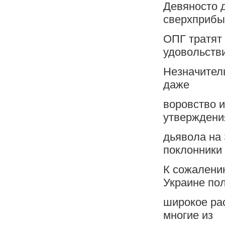
Девяносто 
сверхприбы
ОПГ тратят
удовольств
Незначитель
даже
воровство и
утверждени
дьявола на 
поклонники 
К сожалению
Украине по
широкое ра
многие из