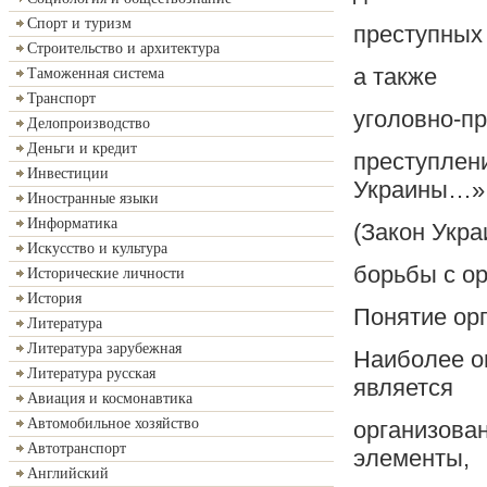
Спорт и туризм
преступных 
Строительство и архитектура
а также
Таможенная система
Транспорт
уголовно-п
Делопроизводство
Деньги и кредит
преступлен
Инвестиции
Украины…»
Иностранные языки
Информатика
(Закон Укр
Искусство и культура
борьбы с ор
Исторические личности
История
Понятие ор
Литература
Литература зарубежная
Наиболее о
Литература русская
является
Авиация и космонавтика
Автомобильное хозяйство
организован
Автотранспорт
элементы,
Английский