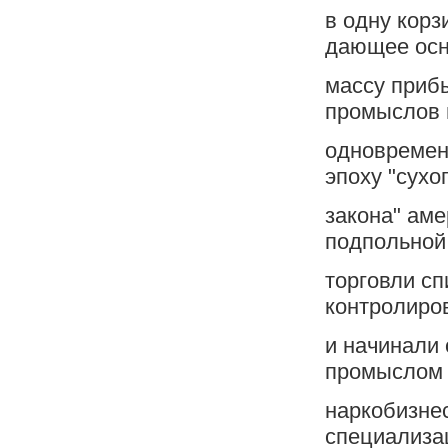
в одну корз
дающее ос
массу приб
промыслов 
одновремен
эпоху "сухо
закона" ам
подпольной
торговли с
контролиро
и начинали
промыслом
наркобизнес
специализа