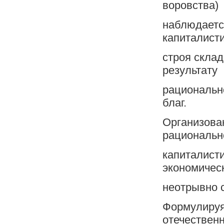
воровства)
наблюдаетс
капиталист
строя склад
результату
рациональн
благ.
Организова
рациональн
капиталисти
экономичес
неотрывно с
Формулируя
отечествен