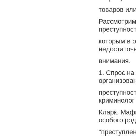
товаров ил
Рассмотрим
преступност
которым в о
недостаточ
внимания.
1. Спрос на
организова
преступност
криминолог 
Кларк. Маф
особого род
"преступле