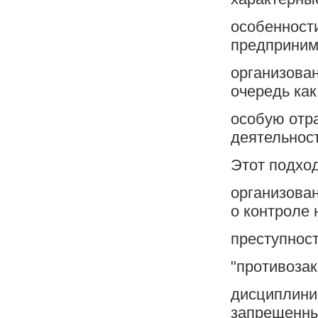
особенности
предприним
организова
очередь как
особую отр
деятельност
Этот подхо
организован
о контроле 
преступност
"противоза
дисциплини
запрещенны