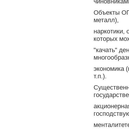
чиновниками
Объекты ОП.
металл),
наркотики, 
которых мо
"качать" де
многообразн
экономика (
т.п.).
Существенн
государстве
акционерная
господств
менталитете