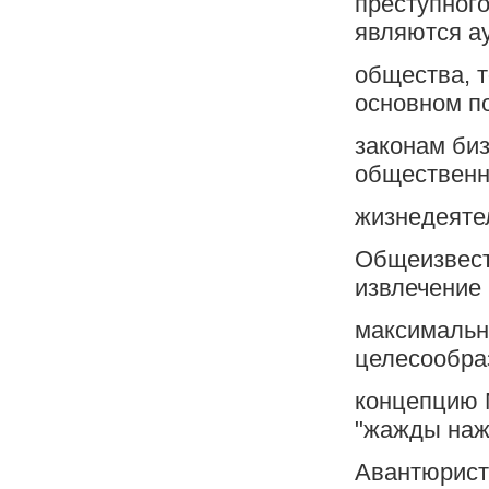
преступного
являются а
общества, 
основном п
законам биз
обществен
жизнедеяте
Общеизвест
извлечение
максимальн
целесообра
концепцию 
"жажды наж
Авантюристи