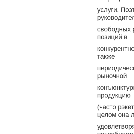
услуги. Поэ
руководите
свободных 
позиций в
конкурентно
также
периодичес
рыночной
конъюнктур
продукцию
(часто рэке
целом она 
удовлетвор