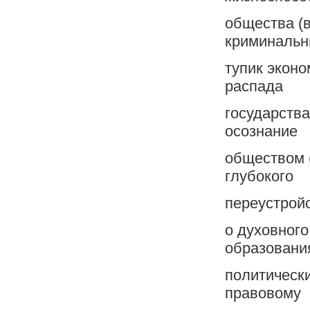
общества (
криминаль
тупик эконо
распада
государств
осознание
обществом 
глубокого
переустройс
o духовного
образовани
политическ
правовому