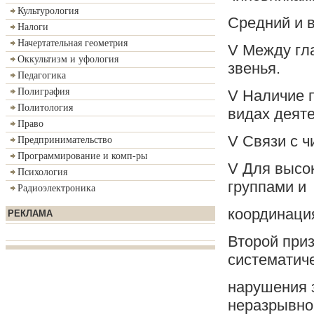
Культурология
Средний и в
Налоги
Начертательная геометрия
V Между гл
Оккультизм и уфология
звенья.
Педагогика
Полиграфия
V Наличие 
Политология
видах деяте
Право
V Связи с ч
Предпринимательство
Программирование и комп-ры
V Для высо
Психология
группами и
Радиоэлектроника
координаци
РЕКЛАМА
Второй приз
систематич
нарушения з
неразрывно