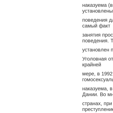
наказуема (в
установлены
поведения дл
самый факт
занятия про
поведения. Т
установлен п
Уголовная о
крайней
мере, в 1992
гомосексуал
наказуема, в
Дании. Во м
странах, при
преступлени