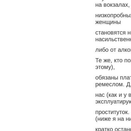
на вокзалах,
низкопробны
женщины
становятся 
насильствен
либо от алко
Те же, кто п
этому),
обязаны пла
ремеслом. Дл
нас (как и у
эксплуатиру
проституток
(ниже я на н
кратко остан