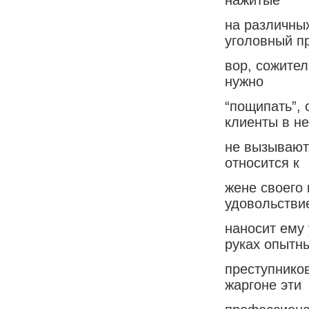
на различных
уголовный п
вор, сожител
нужно
“пощипать”, 
клиенты в н
не вызывают
относится к
жене своего 
удовольстви
наносит ему 
руках опытн
преступнико
жаргоне эти