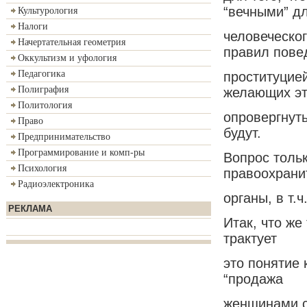
“вечными” д
Культурология
Налоги
человеческо
Начертательная геометрия
правил пове
Оккультизм и уфология
Педагогика
проституцие
Полиграфия
желающих э
Политология
опровергнуть
Право
будут.
Предпринимательство
Программирование и комп-ры
Вопрос тольк
Психология
правоохрани
Радиоэлектроника
органы, в т.
РЕКЛАМА
Итак, что же
трактует
это понятие к
“продажа
женщинами с