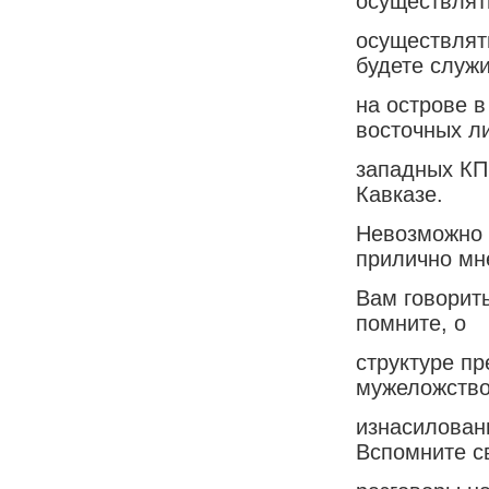
осуществлят
осуществлять
будете служи
на острове в
восточных л
западных КП
Кавказе.
Невозможно 
прилично мн
Вам говорит
помните, о
структуре пр
мужеложство
изнасиловани
Вспомните с