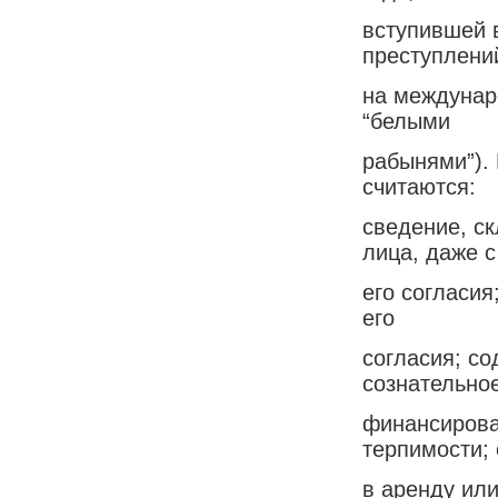
вступившей в
преступлени
на междунар
“белыми
рабынями”). 
считаются:
сведение, ск
лица, даже с
его согласия
его
согласия; с
сознательно
финансирова
терпимости;
в аренду или