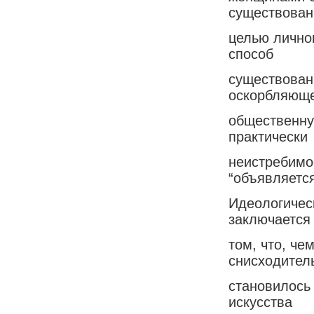
существован
целью лично
способ
существован
оскорбляющ
общественную
практически
неистребимо
“объявляется
Идеологичес
заключается
том, что, че
снисходител
становилось 
искусства