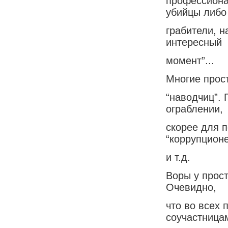
профессиона
убийцы либо
грабители, 
интересный
момент”...
Многие прост
“наводчиц”. 
ограблении,
скорее для 
“коррупцион
и т.д.
Воры у прост
Очевидно,
что во всех 
соучастница