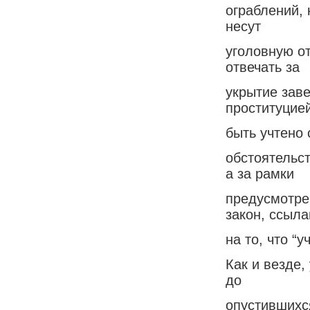
ограблений, 
несут
уголовную от
отвечать за
укрытие зав
проституцие
быть учтено 
обстоятельст
а за рамки
предусмотрен
закон, ссыл
на то, что “
Как и везде,
до
опустившихс