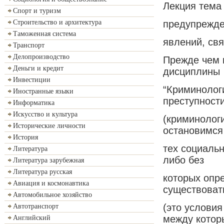
Лекция тема
Спорт и туризм
предупрежде
Строительство и архитектура
Таможенная система
явлений, свя
Транспорт
Делопроизводство
Прежде чем 
Деньги и кредит
дисциплины
Инвестиции
“Криминолог
Иностранные языки
преступност
Информатика
Искусство и культура
(криминолог
Исторические личности
остановимся
История
тех социальн
Литература
либо без
Литература зарубежная
Литература русская
которых опре
Авиация и космонавтика
существоват
Автомобильное хозяйство
(это условия
Автотранспорт
между котор
Английский