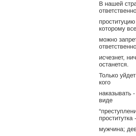
В нашей стр
ответственно
проституцию 
которому вс
можно запрет
ответственно
исчезнет, ни
останется.
Только уйдет
кого
наказывать -
виде
“преступлен
проститутка 
мужчина; де