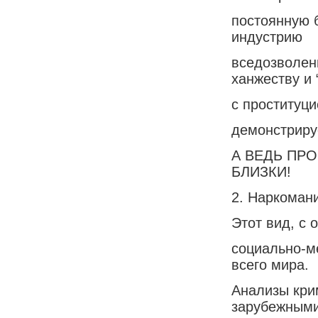
постоянную б
индустрию
вседозволенн
ханжеству и 
с проституци
демонстрируе
А ВЕДЬ ПР
БЛИЗКИ!
2. Наркомани
Этот вид, с 
социально-м
всего мира.
Анализы кри
зарубежным