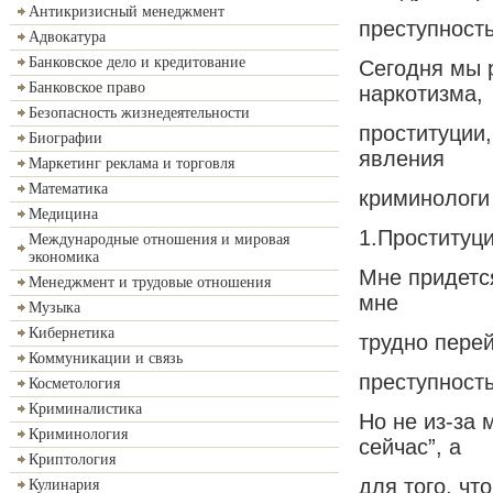
Антикризисный менеджмент
преступност
Адвокатура
Банковское дело и кредитование
Сегодня мы 
Банковское право
наркотизма,
Безопасность жизнедеятельности
проституции,
Биографии
явления
Маркетинг реклама и торговля
Математика
криминологи 
Медицина
1.Проституци
Международные отношения и мировая
экономика
Мне придется
Менеджмент и трудовые отношения
мне
Музыка
Кибернетика
трудно перей
Коммуникации и связь
преступност
Косметология
Криминалистика
Но не из-за 
Криминология
сейчас”, а
Криптология
для того, ч
Кулинария