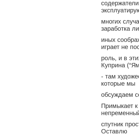
содержатели
эксплуатирую
многих случ
заработка ли
иных сообра
играет не п
роль, и в эт
Куприна (“Ям
- там худож
которые мы
обсуждаем се
Примыкает к
непременны
спутник прос
Оставлю