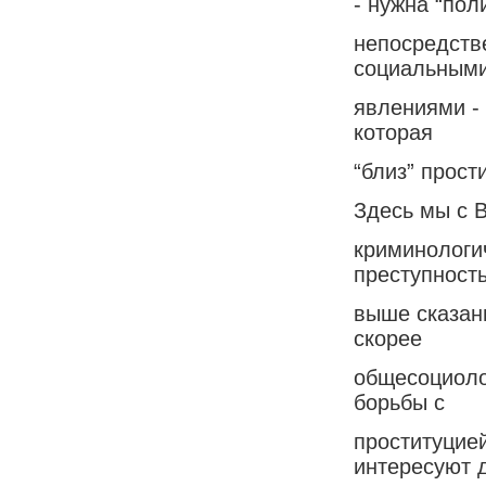
- нужна “пол
непосредстве
социальным
явлениями - 
которая
“близ” прост
Здесь мы с 
криминологич
преступность
выше сказан
скорее
общесоциоло
борьбы с
проституцие
интересуют 