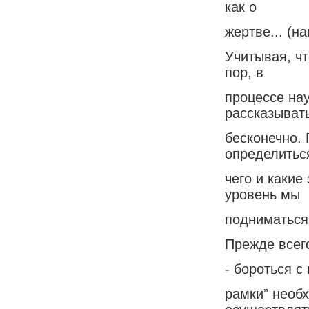
как о
жертве... (н
Учитывая, чт
пор, в
процессе нау
рассказыват
бесконечно. 
определитьс
чего и какие
уровень мы
подниматься
Прежде всег
- бороться с
рамки” необ