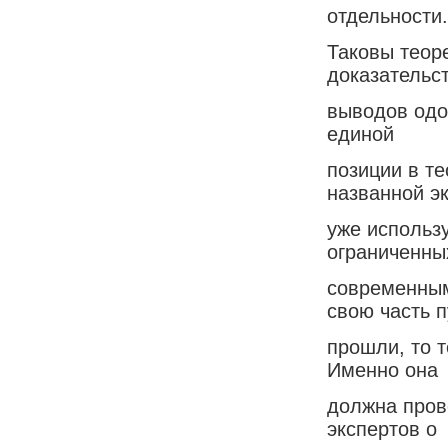
отдельности.
Таковы теор
доказательс
выводов одо
единой
позиции в т
названной э
уже использу
ограниченны
современным
свою часть п
прошли, то т
Именно она
должна пров
экспертов о