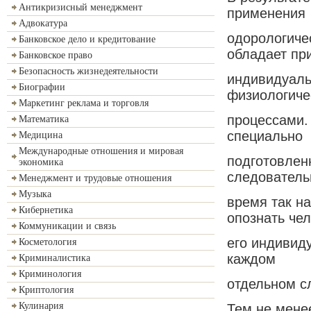
Антикризисный менеджмент
применения
Адвокатура
одорологиче
Банковское дело и кредитование
обладает пр
Банковское право
Безопасность жизнедеятельности
индивидуаль
Биографии
физиологиче
Маркетинг реклама и торговля
процессами. 
Математика
специально
Медицина
Международные отношения и мировая
подготовленн
экономика
следователь
Менеджмент и трудовые отношения
Музыка
время так н
Кибернетика
опознать че
Коммуникации и связь
его индивиду
Косметология
каждом
Криминалистика
Криминология
отдельном с
Криптология
Кулинария
Тем не мене