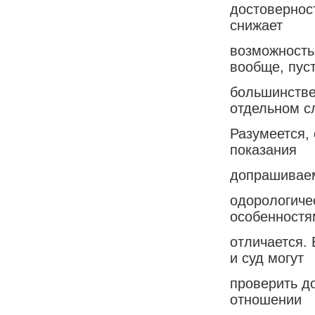
достовернос
снижает
возможность
вообще, пус
большинстве
отдельном с
Разумеется,
показания
допрашиваем
одорологиче
особенностя
отличается. 
и суд могут
проверить до
отношении