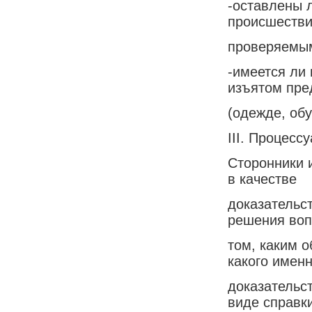
-оставлены л
происшестви
проверяемы
-имеется ли
изъятом пре
(одежде, обув
III. Процес
Сторонники 
в качестве
доказательс
решения воп
том, каким о
какого имен
доказательс
виде справки