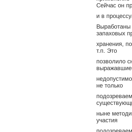
Сейчас он п
и в процесс
Выработаны 
запаховых пр
хранения, п
т.п. Это
позволило сн
выражавшиес
недопустимо
не только
подозреваем
существующ
ныне методи
участия
подозреваем