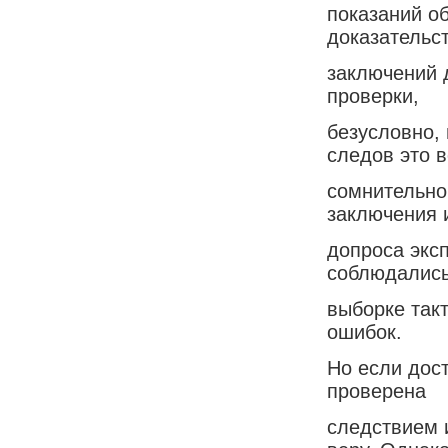
показаний о
доказательст
заключений 
проверки,
безусловно,
следов это 
сомнительно
заключения 
допроса экс
соблюдались
выборке так
ошибок.
Но если дос
проверена
следствием и