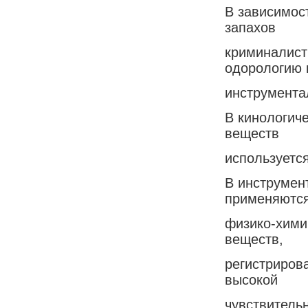
В зависимост
запахов
криминалист
одорологию 
инструмента
В кинологич
веществ
используетс
В инструмен
применяютс
физико-хими
веществ,
регистрирова
высокой
чувствитель