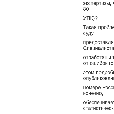
экспертизы, ч
80
УПК)?
Такая пробл
суду
предоставля
Специалист
отработаны 
от ошибок (о
этом подробн
опубликован
номере Росси
конечно,
обеспечивае
статистичес