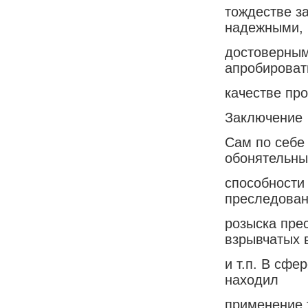
тождестве з
надежными,
достоверным
апробироват
качестве пр
Заключение
Сам по себе
обонятельны
способности
преследован
розыска пре
взрывчатых 
и т.п. В сфе
находил
применение 