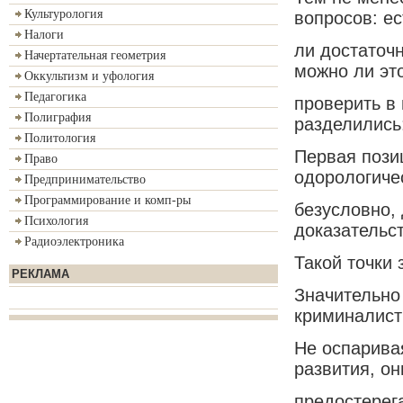
Культурология
вопросов: ес
Налоги
ли достаточ
Начертательная геометрия
можно ли эт
Оккультизм и уфология
Педагогика
проверить в
Полиграфия
разделились
Политология
Первая позиц
Право
одорологиче
Предпринимательство
Программирование и комп-ры
безусловно, 
Психология
доказательст
Радиоэлектроника
Такой точки
РЕКЛАМА
Значительно
криминалист
Не оспарива
развития, он
предостерег