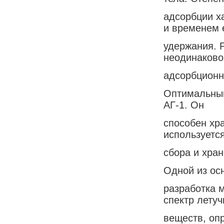
адсорбции х
и временем 
удержания. 
неодинаково
адсорбционн
Оптимальный
АГ-1. Он
способен хра
используетс
сбора и хра
Одной из ос
разработка 
спектр летуч
веществ, оп