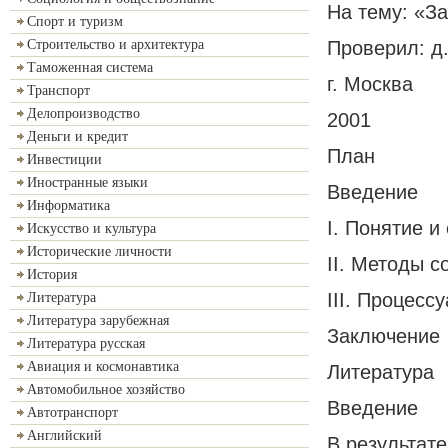
На тему: «З
Спорт и туризм
Проверил: д.
Строительство и архитектура
Таможенная система
г. Москва
Транспорт
Делопроизводство
2001
Деньги и кредит
План
Инвестиции
Иностранные языки
Введение
Информатика
I. Понятие и
Искусство и культура
Исторические личности
II. Методы с
История
III. Процес
Литература
Литература зарубежная
Заключение
Литература русская
Авиация и космонавтика
Литература
Автомобильное хозяйство
Введение
Автотранспорт
Английский
В результат