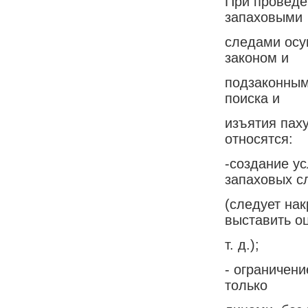
При проведе
запаховыми
следами осу
законом и
подзаконным
поиска и
изъятия пах
относятся:
-создание у
запаховых с
(следует на
выставить о
т. д.);
- ограничен
только