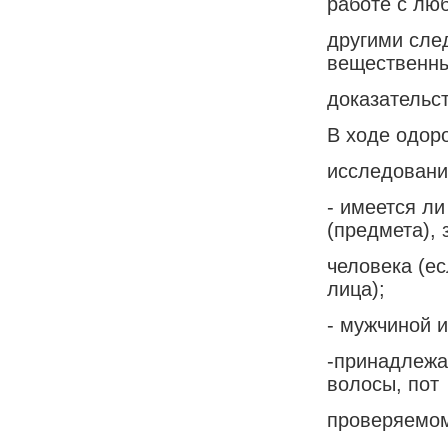
работе с лю
другими сле
вещественн
доказательс
В ходе одор
исследовани
- имеется ли
(предмета), 
человека (ес
лица);
- мужчиной 
-принадлежа
волосы, пот
проверяемом