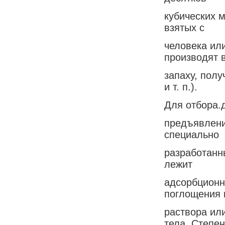
кубических 
взятых с
человека ил
производят 
запаху, полу
и т. п.).
Для отбора.
предъявлени
специально
разработанн
лежит
адсорбционн
поглощения 
раствора ил
тела. Степен