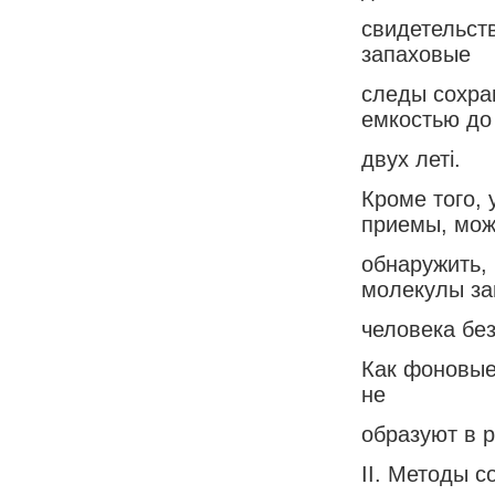
свидетельст
запаховые
следы сохра
емкостью до
двух летi.
Кроме того,
приемы, мо
обнаружить, 
молекулы за
человека без
Как фоновые
не
образуют в р
II. Методы с