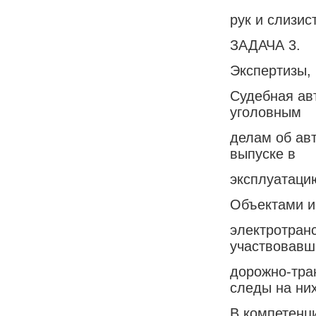
рук и слизис
ЗАДАЧА 3.
Экспертизы,
Судебная ав
уголовным
делам об ав
выпуске в
эксплуатаци
Объектами и
электротран
участвовавш
дорожно-тра
следы на них
В компетенци