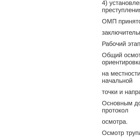
4) установл
преступлени
ОМП принято 
заключитель
Рабочий эта
Общий осмот
ориентировк
на местности
начальной
точки и нап
Основным до
протокол
осмотра.
Осмотр трупа