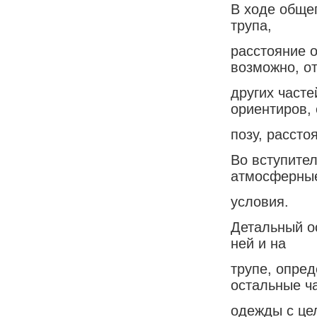
В ходе обще
трупа,
расстояние о
возможно, о
других част
ориентиров, 
позу, рассто
Во вступите
атмосферны
условия.
Детальный о
ней и на
трупе, опре
остальные ча
одежды с це