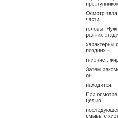
преступнико
Осмотр тела 
части
головы. Нуж
ранних стад
характерны 
поздних –
гниение,, жи
Затем рекоме
он
находится.
При осмотре
целью
последующег
смывы с кис