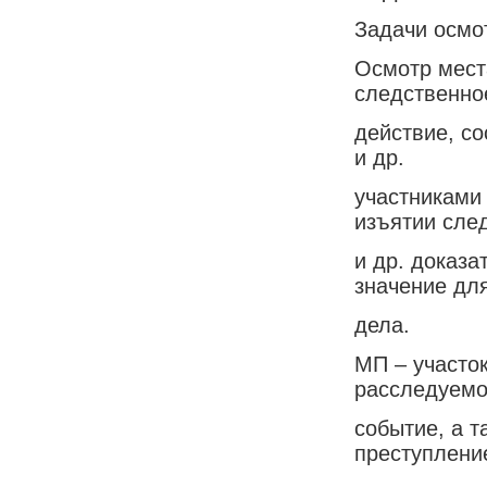
Задачи осмо
Осмотр мест
следственно
действие, с
и др.
участниками
изъятии сле
и др. доказа
значение дл
дела.
МП – участо
расследуем
событие, а т
преступлени