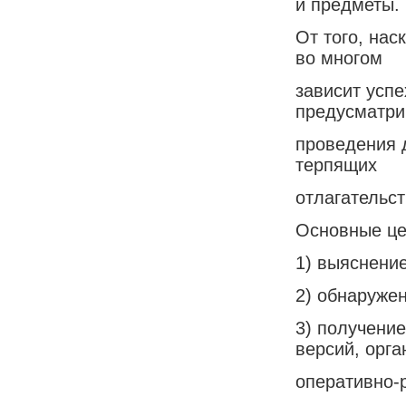
и предметы.
От того, на
во многом
зависит усп
предусматри
проведения д
терпящих
отлагательст
Основные ц
1) выяснени
2) обнаруже
3) получени
версий, орга
оперативно-