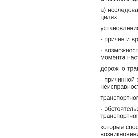
а) исследова
целях
установлени
- причин и в
- возможнос
момента нас
дорожно-тра
- причинной
неисправнос
транспортно
- обстоятель
транспортног
которые спо
возникновен