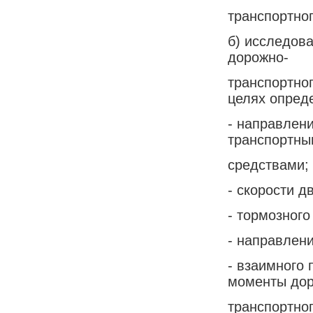
транспортно
б) исследов
дорожно-
транспортно
целях опред
- направлен
транспортны
средствами;
- скорости д
- тормозного
- направлен
- взаимного
моменты дор
транспортно