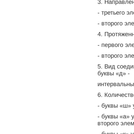
3. Направле
- третьего э
- второго эл
4. Протяжен
- первого эл
- второго эл
5. Вид соед
буквы «д» -
интервальны
6. Количест
- буквы «ш» 
- буквы «а» 
второго элем
- буквы «к» 