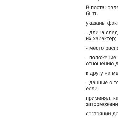
В постановл
быть
указаны фак
- длина след
их характер;
- место расп
- положение
отношению д
к другу на м
- данные о т
если
применял, к
заторможен
состоянии д