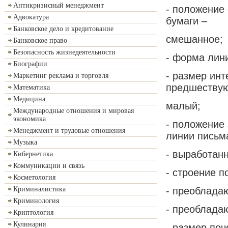
Антикризисный менеджмент
- положение 
Адвокатура
бумаги –
Банковское дело и кредитование
смешанное;
Банковское право
Безопасность жизнедеятельности
- форма лини
Биографии
- размер ин
Маркетинг реклама и торговля
предшеству
Математика
Медицина
малый;
Международные отношения и мировая
экономика
- положение
Менеджмент и трудовые отношения
линии письм
Музыка
- выработанн
Кибернетика
Коммуникации и связь
- строение п
Косметология
- преоблада
Криминалистика
Криминология
- преоблада
Криптология
Кулинария
- размер поч