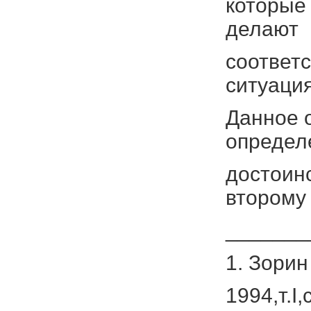
которые 
делают
соответ
ситуация
Данное о
определ
достоинс
второму
_______
1. Зорин
1994,т.I,