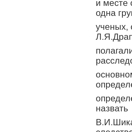
и месте 
одна гру
ученых, 
Л.Я.Дра
полагали
расследо
основном
определ
определ
назвать
В.И.Шика