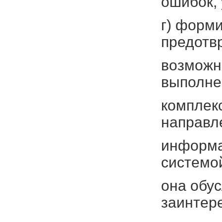
ошибок,
г) форм
предотв
возможн
выполне
комплек
направл
информа
системой
она обу
заинтер