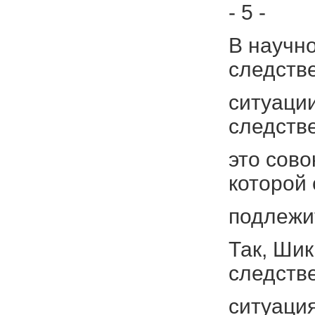
- 5 -
В научн
следств
ситуации
следстве
это сово
которой
подлежи
Так, Шик
следств
ситуаци