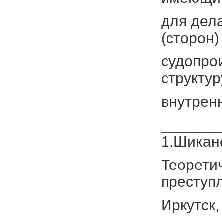
для дела
(сторон)
судопро
структур
внутрен
_______
1.Шикан
Теорети
преступ
Иркутск,