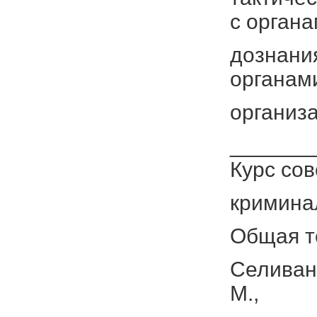
с орган
дознани
органам
организ
_______
Курс сов
криминал
Общая те
Селиван
М.,