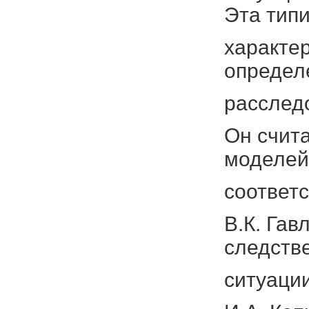
Эта тип
характе
определ
расслед
Он счита
моделей
соответ
В.К. Гав
следств
ситуаци