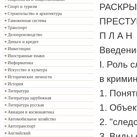
РАСКРЫ
Спорт и туризм
Строительство и архитектура
ПРЕСТУ
Таможенная система
Транспорт
П Л А Н
Делопроизводство
Деньги и кредит
Введение
Инвестиции
Иностранные языки
I. Роль 
Информатика
Искусство и культура
в крими
Исторические личности
История
1. Понят
Литература
Литература зарубежная
1. Объе
Литература русская
Авиация и космонавтика
2. "след
Автомобильное хозяйство
Автотранспорт
Английский
3. Виды 