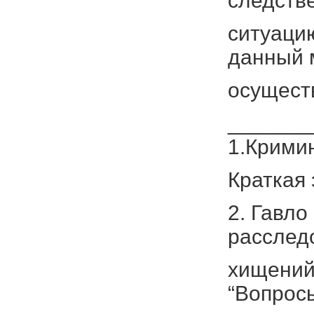
следств
ситуацию
данный 
осущест
_______
1.Крими
Краткая 
2. Гавло
расслед
хищений
“Вопрос