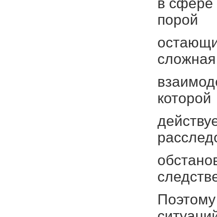
в сфере 
порой
остающи
сложная
взаимоде
которой
действуе
расслед
обстано
следств
Поэтому 
ситуаций