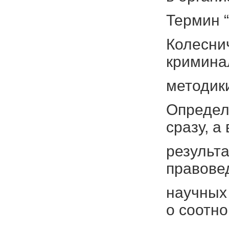
Термин “
Колесни
кримина
методики
Определ
сразу, а 
результ
правове
научных 
о соотн