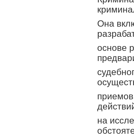
кримина
Она вкл
разраба
основе 
предвар
судебно
осущест
приемов
действи
на иссле
обстояте