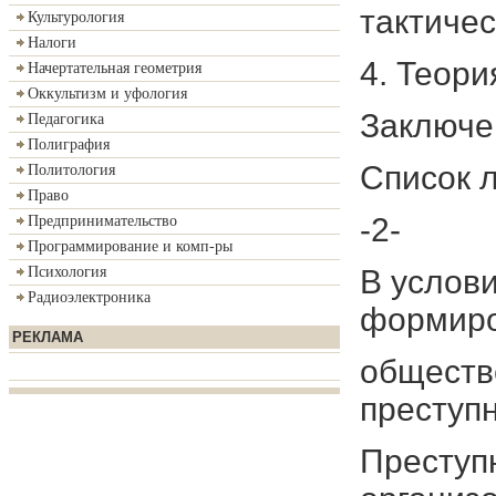
тактичес
Культурология
Налоги
4. Теори
Начертательная геометрия
Оккультизм и уфология
Заключен
Педагогика
Полиграфия
Список л
Политология
Право
-2-
Предпринимательство
Программирование и комп-ры
В услови
Психология
Радиоэлектроника
формиро
РЕКЛАМА
обществ
преступн
Преступн