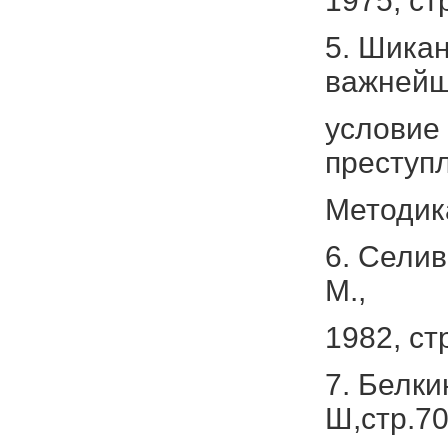
1975, ст
5. Шикан
важней
условие
преступл
Методика
6. Селив
М.,
1982, ст
7. Белки
Ш,стр.70