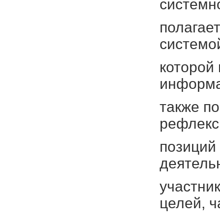
системн
полагает
системой
которой
информа
также п
рефлекс
позиций 
деятель
участни
целей, ч