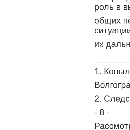
роль в 
общих п
ситуации
их даль
_______
1. Копыл
Волгогра
2. Следс
- 8 -
Рассмот