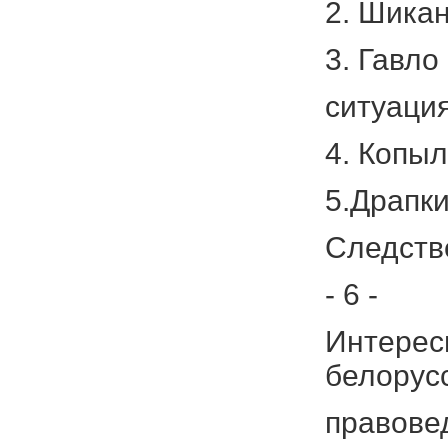
2. Шикан
3. Гавло
ситуация
4. Копыло
5.Драпк
Следстве
- 6 -
Интерес
белорус
правове