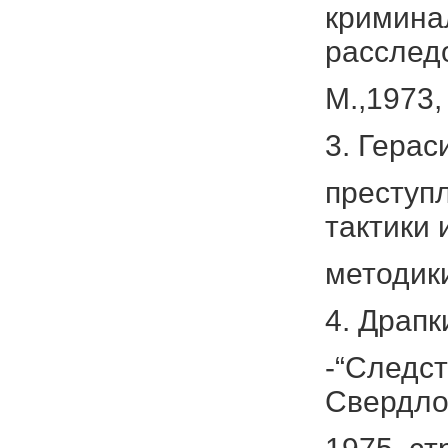
кримина
расслед
М.,1973,
3. Гера
преступ
тактики 
методики
4. Драп
-“Следс
Свердло