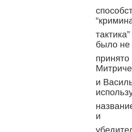
способс
“кримин
тактика”
было не
принято
Митриче
и Васил
использ
название
и
убедите