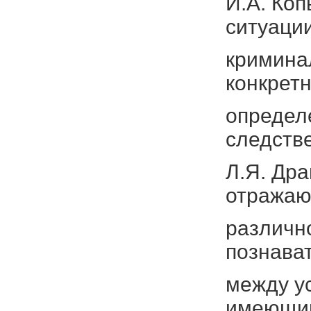
И.А. Ко
ситуации
кримина
конкретн
определ
следств
Л.Я. Др
отражаю
различн
познава
между у
имеющим