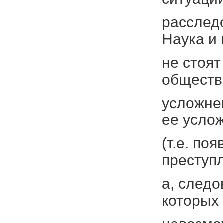
расследо
Наука и 
не стоят
обществ
усложнен
ее усло
(т.е. по
преступл
а, следо
которых