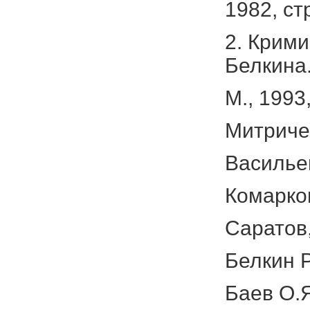
1982, ст
2. Крими
Белкина
М., 1993,
Митричев
Васильев
Комарко
Саратов,
Белкин Р
Баев О.Я