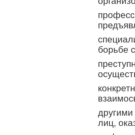
организ
професс
предъяв
специал
борьбе 
преступ
осущест
конкрет
взаимос
другими
лиц, ок