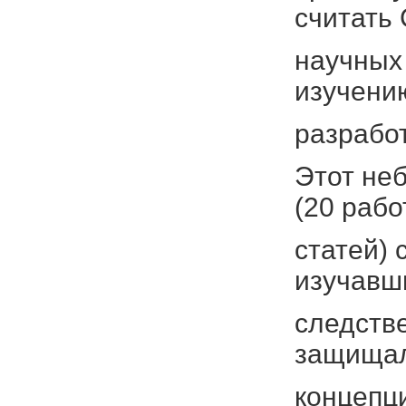
считать
научных
изучени
разработ
Этот не
(20 рабо
статей)
изучавш
следстве
защищал
концепци