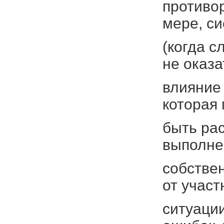
противор
мере, с
(когда с
не оказа
влияние 
которая
быть рас
выполн
собстве
от участ
ситуации