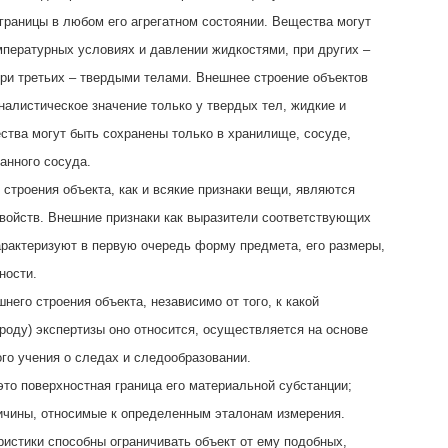
границы в любом его агрегатном состоянии. Вещества могут
мпературных условиях и давлении жидкостями, при других –
при третьих – твердыми телами. Внешнее строение объектов
налистическое значение только у твердых тел, жидкие и
ства могут быть сохранены только в хранилище, сосуде,
анного сосуда.
 строения объекта, как и всякие признаки вещи, являются
войств. Внешние признаки как выразители соответствующих
арактеризуют в первую очередь форму предмета, его размеры,
ности.
него строения объекта, независимо от того, к какой
 роду) экспертизы оно относится, осуществляется на основе
го учения о следах и следообразовании.
это поверхностная граница его материальной субстанции;
ичины, относимые к определенным эталонам измерения.
ристики способны ограничивать объект от ему подобных,