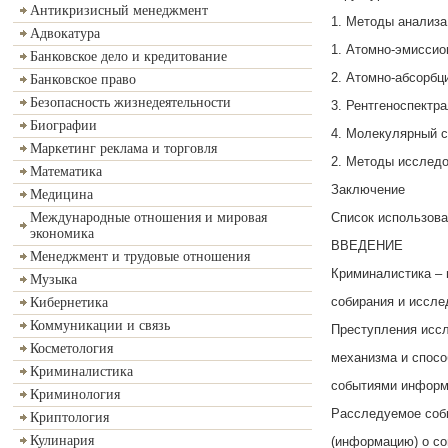
Антикризисный менеджмент
1. Методы анализа
Адвокатура
1. Атомно-эмиссио
Банковское дело и кредитование
2. Атомно-абсорбц
Банковское право
Безопасность жизнедеятельности
3. Рентгеноспектр
Биографии
4. Молекулярный 
Маркетинг реклама и торговля
2. Методы исследо
Математика
Заключение
Медицина
Список использова
Международные отношения и мировая
экономика
ВВЕДЕНИЕ
Менеджмент и трудовые отношения
Криминалистика – 
Музыка
собирания и иссле
Кибернетика
Коммуникации и связь
Преступления иссл
Косметология
механизма и спосо
Криминалистика
событиями информа
Криминология
Расследуемое соб
Криптология
Кулинария
(информацию) о с