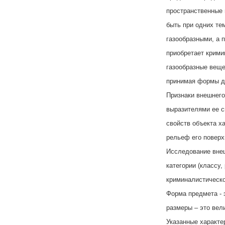
пространственные 
быть при одних те
газообразными, а 
приобретает крими
газообразные веще
принимая формы д
Признаки внешнего
выразителями ее с
свойств объекта х
рельеф его поверх
Исследование внеш
категории (классу,
криминалистическо
Форма предмета - 
размеры – это вел
Указанные характе