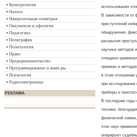
Культурология
использования эт
Налоги
В зависимости от 
Начертательная геометрия
преступлений изби
Оккультизм и уфология
обнаружения, фикс
Педагогика
Полиграфия
раскрытия преступ
Политология
научных методов и
Право
отведено криминал
Предпринимательство
приемах и методах
Программирование и комп-ры
в этом отношении 
Психология
Радиоэлектроника
при исследовании 
приборы и приспос
РЕКЛАМА
В последние годы
техники, благодар
физической химии,
этих наук примени
оперируют судебны