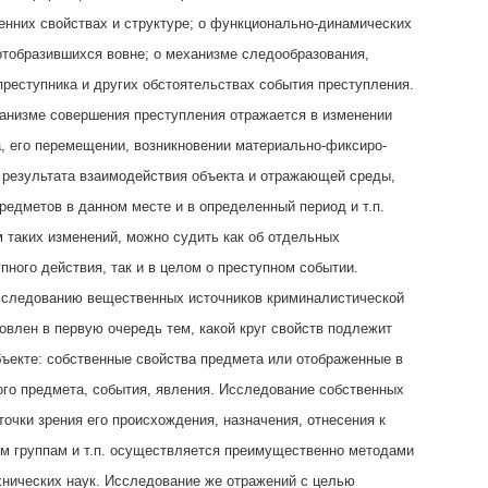
ренних свойствах и структуре; о функционально-динамических
отобразившихся вовне; о механизме следообразования,
преступника и других обстоятельствах события преступления.
анизме совершения преступления отражается в изменении
, его перемещении, возникновении материально-фиксиро-
 результата взаимодействия объекта и отражающей среды,
редметов в данном месте и в определенный период и т.п.
 таких изменений, можно судить как об отдельных
пного действия, так и в целом о преступном событии.
сследованию вещественных источников криминалистической
влен в первую очередь тем, какой круг свойств подлежит
ъекте: собственные свойства предмета или отображенные в
ого предмета, события, явления. Исследование собственных
точки зрения его происхождения, назначения, отнесения к
м группам и т.п. осуществляется преимущественно методами
хнических наук. Исследование же отражений с целью