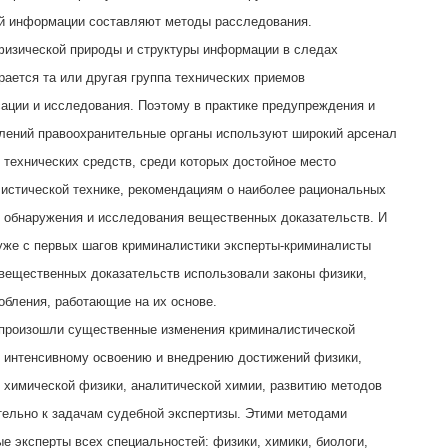
ой информации составляют методы расследования.
физической природы и структуры информации в следах
рается та или другая группа технических приемов
ации и исследования. Поэтому в практике предупреждения и
лений правоохранительные органы используют широкий арсенал
 технических средств, среди которых достойное место
истической технике, рекомендациям о наиболее рациональных
 обнаружения и исследования вещественных доказательств. И
уже с первых шагов криминалистики эксперты-криминалисты
вещественных доказательств использовали законы физики,
обления, работающие на их основе.
 произошли существенные изменения криминалистической
я интенсивному освоению и внедрению достижений физики,
 химической физики, аналитической химии, развитию методов
тельно к задачам судебной экспертизы. Этими методами
е эксперты всех специальностей: физики, химики, биологи,