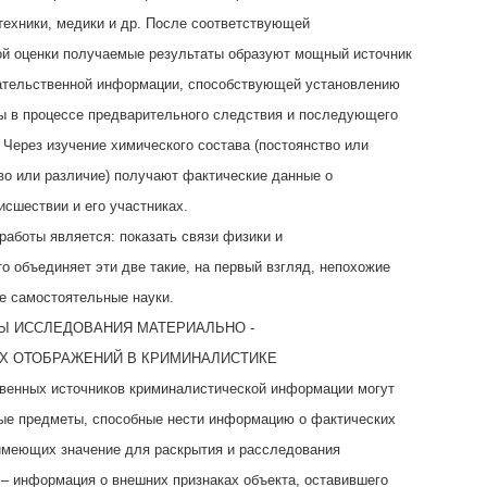
техники, медики и др. После соответствующей
ой оценки получаемые результаты образуют мощный источник
зательственной информации, способствующей установлению
ы в процессе предварительного следствия и последующего
 Через изучение химического состава (постоянство или
во или различие) получают фактические данные о
сшествии и его участниках.
аботы является: показать связи физики и
то объединяет эти две такие, на первый взгляд, непохожие
ве самостоятельные науки.
Ы ИССЛЕДОВАНИЯ МАТЕРИАЛЬНО -
Х ОТОБРАЖЕНИЙ В КРИМИНАЛИСТИКЕ
венных источников криминалистической информации могут
ые предметы, способные нести информацию о фактических
имеющих значение для раскрытия и расследования
 – информация о внешних признаках объекта, оставившего