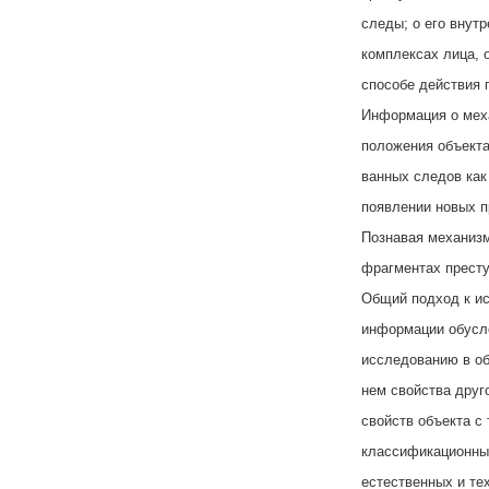
следы; о его внут
комплексах лица, 
способе действия 
Информация о мех
положения объекта
ванных следов как
появлении новых п
Познавая механизм
фрагментах престу
Общий подход к и
информации обусло
исследованию в об
нем свойства друг
свойств объекта с 
классификационны
естественных и те