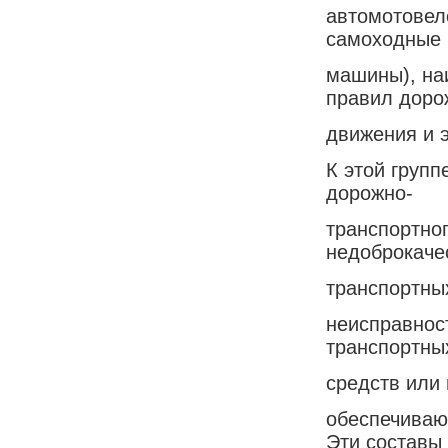
автомотовело
самоходные
машины), на
правил доро
движения и э
К этой групп
дорожно-
транспортног
недоброкаче
транспортных
неисправност
транспортны
средств или 
обеспечивающ
Эти составы