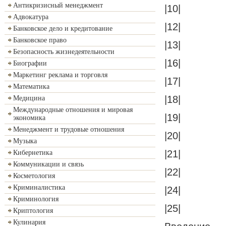
Антикризисный менеджмент
|10|
Адвокатура
|12|
Банковское дело и кредитование
Банковское право
|13|
Безопасность жизнедеятельности
|16|
Биографии
Маркетинг реклама и торговля
|17|
Математика
|18|
Медицина
Международные отношения и мировая
|19|
экономика
Менеджмент и трудовые отношения
|20|
Музыка
|21|
Кибернетика
Коммуникации и связь
|22|
Косметология
Криминалистика
|24|
Криминология
|25|
Криптология
Кулинария