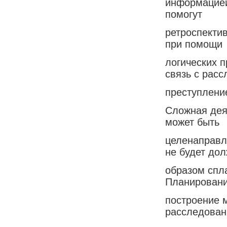
информацией
помогут
ретроспекти
при помощи
логических 
связь с рас
преступлени
Сложная дея
может быть
целенаправл
не будет до
образом спл
Планировани
построение 
расследован