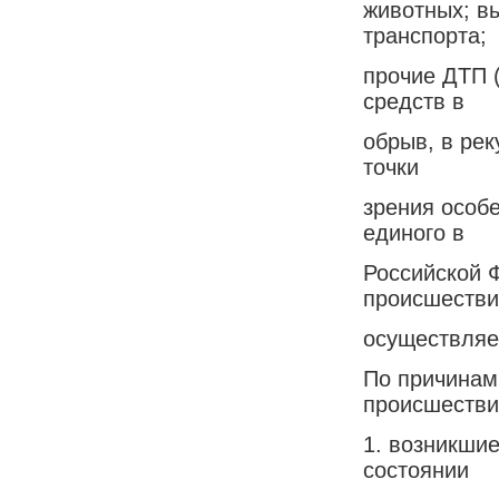
животных; в
транспорта;
прочие ДТП 
средств в
обрыв, в рек
точки
зрения особ
единого в
Российской 
происшестви
осуществляем
По причинам
происшестви
1. возникшие
состоянии