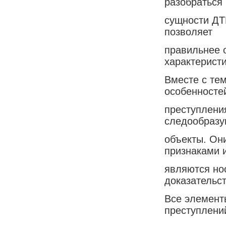
разобраться 
сущности ДТ
позволяет
правильнее 
характерист
Вместе с те
особенносте
преступлени
следообраз
объекты. Он
признаками 
являются но
доказательс
Все элемент
преступлени