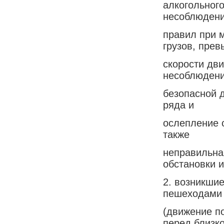
алкогольного
несоблюден
правил при 
грузов, пре
скорости дв
несоблюден
безопасной 
ряда и
ослепление 
также
неправильна
обстановки и
2. возникши
пешеходами
(движение п
перед близк