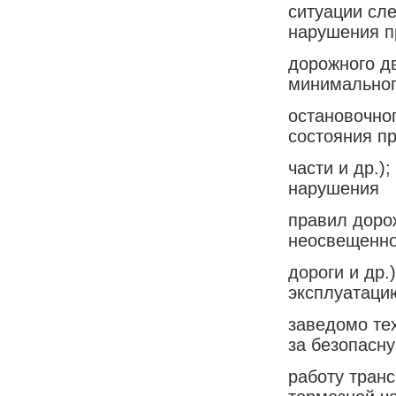
ситуации сл
нарушения п
дорожного д
минимально
остановочног
состояния п
части и др.)
нарушения
правил доро
неосвещенно
дороги и др.
эксплуатаци
заведомо те
за безопасн
работу тран