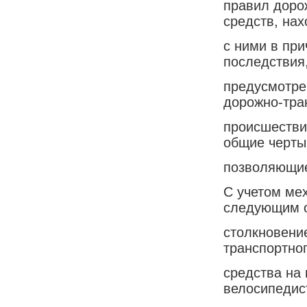
правил доро
средств, на
с ними в пр
последствия
предусмотре
дорожно-тра
происшестви
общие черты
позволяющие
С учетом ме
следующим 
столкновение
транспортно
средства на 
велосипедис