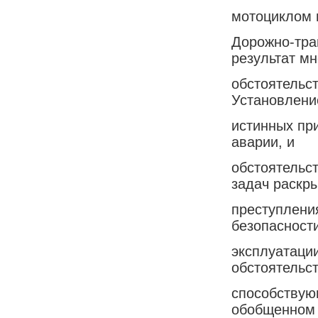
мотоциклом 
Дорожно-тран
результат мн
обстоятельст
Установлени
истинных пр
аварии, и
обстоятельст
задач раскр
преступлени
безопасност
эксплуатаци
обстоятельс
способствую
обобщенном 