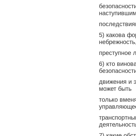
безопасност
наступивши
последствия
5) какова фо
небрежность
преступное 
6) кто вино
безопасност
движения и 
может быть
только вменя
управляюще
транспортны
деятельность
7) какие об