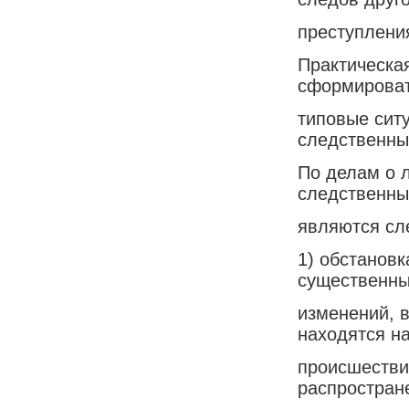
преступлени
Практическа
сформирова
типовые ситу
следственны
По делам о 
следственны
являются сл
1) обстанов
существенн
изменений, в
находятся н
происшестви
распростран