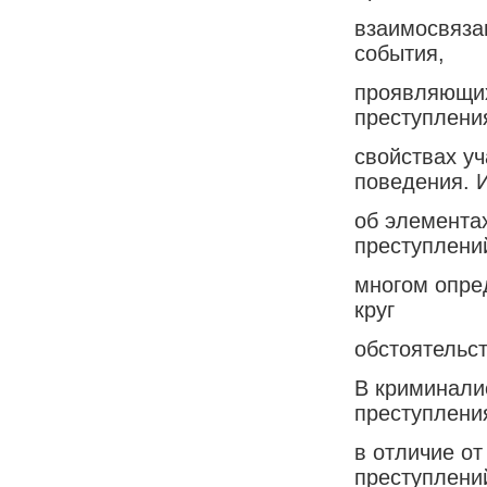
взаимосвяза
события,
проявляющих
преступлени
свойствах уч
поведения.
об элемента
преступлени
многом опре
круг
обстоятельс
В криминали
преступлени
в отличие о
преступлени