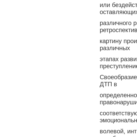
или бездейст
оставляющи
различного 
ретроспекти
картину про
различных
этапах разв
преступление
Своеобразие
ДТП в
определенно
правонаруши
соответству
эмоциональн
волевой, ин