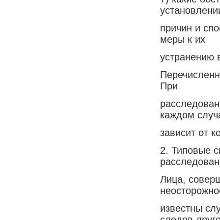
установлени
причин и сп
меры к их
устранению 
Перечисленн
При
расследован
каждом случ
зависит от к
2. Типовые 
расследован
Лица, совер
неосторожнос
известны сл
следов друго