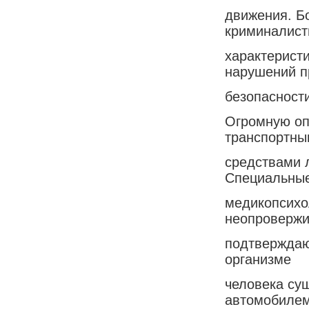
движения. Б
криминалист
характерист
нарушений п
безопасности
Огромную оп
транспортны
средствами 
Специальны
медикопсихо
неопроверж
подтверждаю
организме
человека су
автомобилем