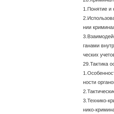
1.Понятие и
2.Использов
нии криминал
3.Взаимодейс
ганами внут
ческих учето
29.Тактика о
1.Особеннос
ности органо
2.Тактическ
3.Технико-к
нико-кримин