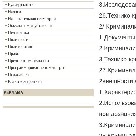
3.Исследова
Культурология
Налоги
26.Технико-
Начертательная геометрия
2/ Криминал
Оккультизм и уфология
Педагогика
1.Документы
Полиграфия
Политология
2.Криминали
Право
3.Технико-к
Предпринимательство
Программирование и комп-ры
27.Криминал
Психология
2внешности /
Радиоэлектроника
1.Характери
РЕКЛАМА
2.Использова
нов дознани
3.Криминали
28.Криминал