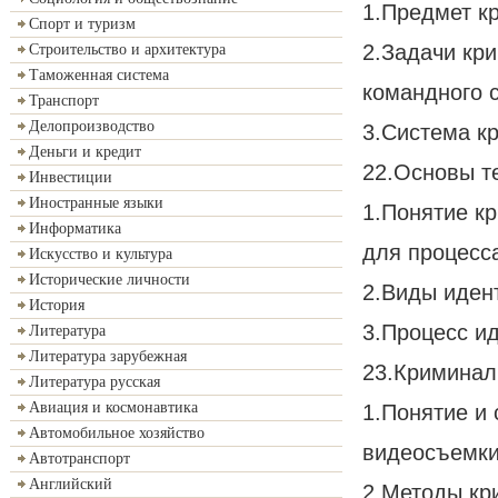
1.Предмет к
Спорт и туризм
2.Задачи кри
Строительство и архитектура
Таможенная система
командного 
Транспорт
Делопроизводство
3.Система к
Деньги и кредит
22.Основы т
Инвестиции
Иностранные языки
1.Понятие к
Информатика
для процесс
Искусство и культура
Исторические личности
2.Виды иден
История
3.Процесс и
Литература
Литература зарубежная
23.Криминал
Литература русская
Авиация и космонавтика
1.Понятие и
Автомобильное хозяйство
видеосъемки
Автотранспорт
Английский
2.Методы кр