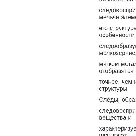
следовоспри
мельче элем
его структур
особенности
следообразу
мелкозернис
мягком мета
отобразятся
точнее, чем 
структуры.
Следы, обра
следовоспри
вещества и
характеризу
называют