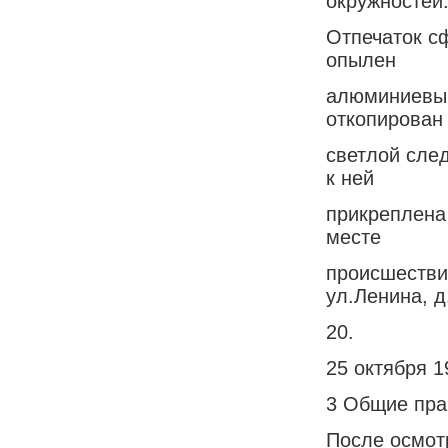
окружностей
Отпечаток с
опылен
алюминиевым
откопирован 
светлой сле
к ней
прикреплена
месте
происшестви
ул.Ленина, д.
20.
25 октября 19
3 Общие пра
После осмот