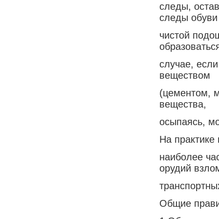
следы, оста
следы обуви
чистой подо
образоватьс
случае, есл
веществом
(цементом, м
вещества,
осыпаясь, м
На практике 
наиболее час
орудий взло
транспортных
Общие прави