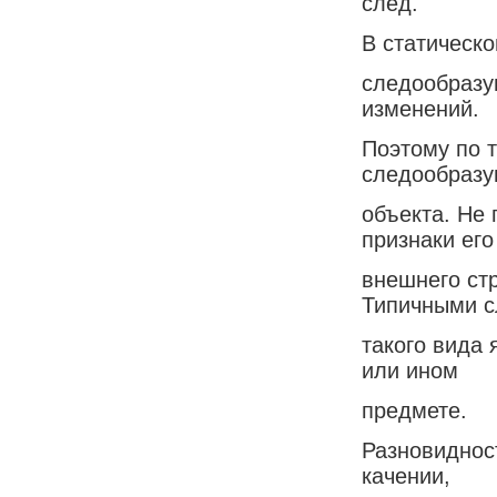
след.
В статическ
следообразу
изменений.
Поэтому по 
следообраз
объекта. Не
признаки его
внешнего стр
Типичными 
такого вида 
или ином
предмете.
Разновиднос
качении,