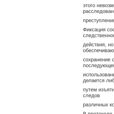
этого невоз
расследован
преступления
Фиксация сос
следственно
действия, но
обеспечива
сохранение 
последующе
использован
делается ли
путем изъяти
следов
различных к
В протоколе