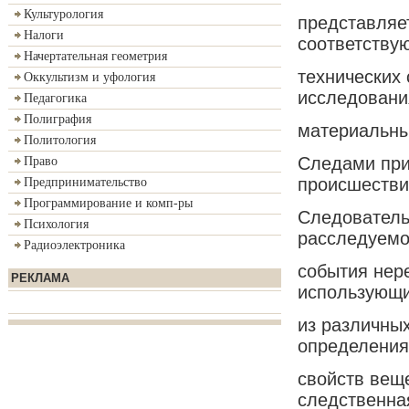
Культурология
представляе
Налоги
соответству
Начертательная геометрия
технических
Оккультизм и уфология
исследовани
Педагогика
Полиграфия
материальны
Политология
Следами при
Право
происшестви
Предпринимательство
Программирование и комп-ры
Следователь
Психология
расследуемо
Радиоэлектроника
события нер
РЕКЛАМА
использующи
из различных
определения
свойств вещ
следственна