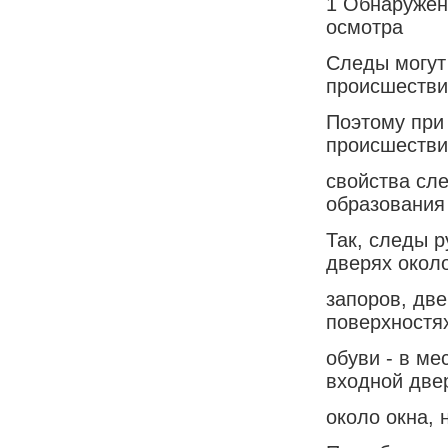
1 Обнаружен
осмотра
Следы могут
происшестви
Поэтому при
происшестви
свойства сл
образования
Так, следы р
дверях окол
запоров, дв
поверхностя
обуви - в м
входной две
около окна, н