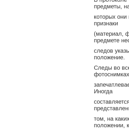
предметы, н
которых они 
признаки
(материал, ф
предмете не
следов указ
положение.
Следы во вс
фотоснимка
запечатлева
Иногда
составляетс
представлен
том, на каки
положении, 