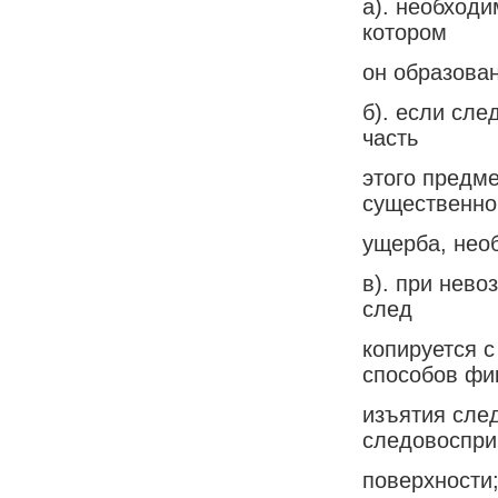
а). необходи
котором
он образован
б). если сл
часть
этого предме
существенно
ущерба, необ
в). при нево
след
копируется 
способов фи
изъятия сле
следовоспр
поверхности