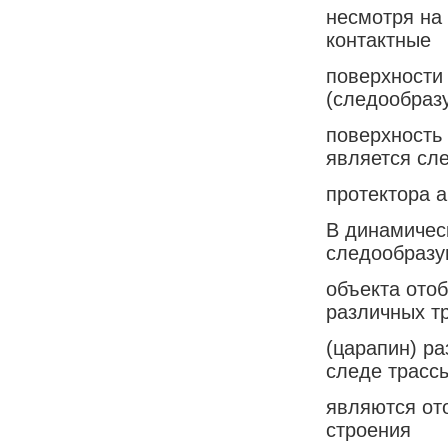
несмотря на
контактные
поверхности
(следообра
поверхность 
является сл
протектора 
В динамичес
следообраз
объекта ото
различных т
(царапин) р
следе трасс
являются от
строения