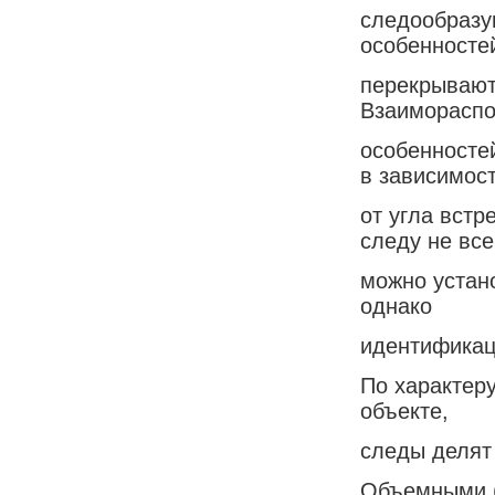
следообразу
особенносте
перекрывают
Взаимораспо
особенносте
в зависимос
от угла встр
следу не все
можно устан
однако
идентификац
По характер
объекте,
следы делят
Объемными (