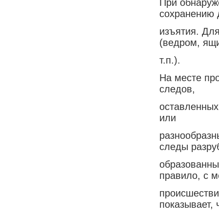
При обнаруж
сохранению 
изъятия. Дл
(ведром, ящ
т.п.).
На месте пр
следов,
оставленных
или
разнообразн
следы разру
образованны
правило, с м
происшестви
показывает, 