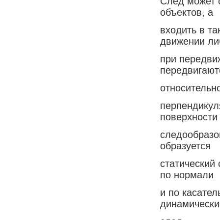
След может 
объектов, а
входить в та
движении ли
при передви
передвигают
относительн
перпендикуля
поверхности
следообразо
образуется
статический 
по нормали
и по касател
динамически