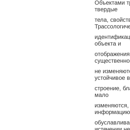
Объектами т
твердые
тела, свойс
Трассологич
идентификац
объекта и
отображения
существенно
не изменяют
устойчивое 
строение, б
мало
изменяются,
информацию
обуславлива
истечении не