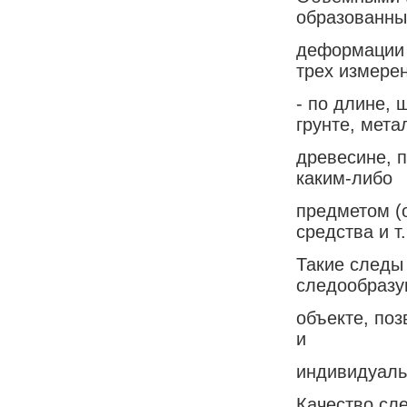
образованны
деформации 
трех измере
- по длине, 
грунте, мета
древесине, 
каким-либо
предметом (
средства и т.
Такие следы
следообраз
объекте, по
и
индивидуаль
Качество сл