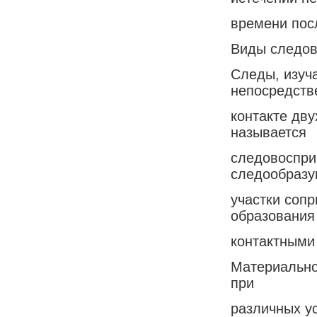
времени пос
Виды следов
Следы, изуч
непосредств
контакте дву
называется
следовоспри
следообразу
участки соп
образования
контактными
Материально
при
различных у