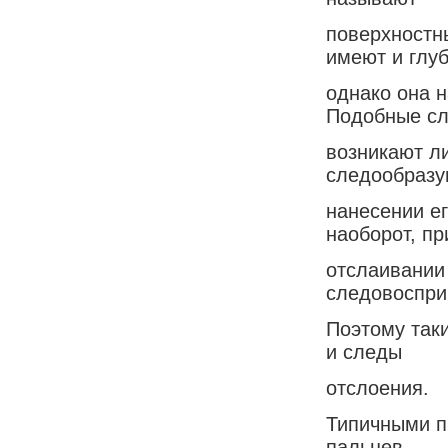
поверхностн
имеют и глуб
однако она н
Подобные с
возникают л
следообразу
нанесении е
наоборот, пр
отслаивании 
следовоспри
Поэтому так
и следы
отслоения.
Типичными п
пальцев