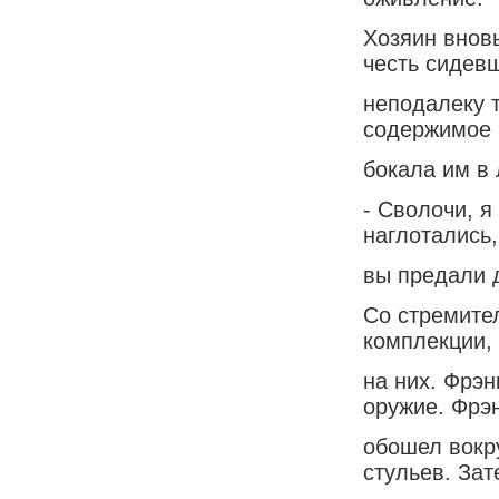
Хозяин вновь
честь сидев
неподалеку т
содержимое
бокала им в 
- Сволочи, я
наглотались,
вы предали д
Со стремите
комплекции,
на них. Фрэн
оружие. Фрэ
обошел вокру
стульев. Зат