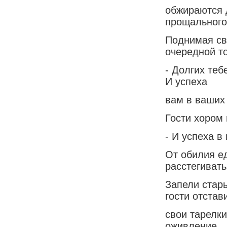
обжираются 
прощального
Поднимая св
очередной то
- Долгих теб
И успеха
вам в ваших
Гости хором
- И успеха в
От обилия е
расстегивать
Запели стар
гости отстав
свои тарелки
оживление.