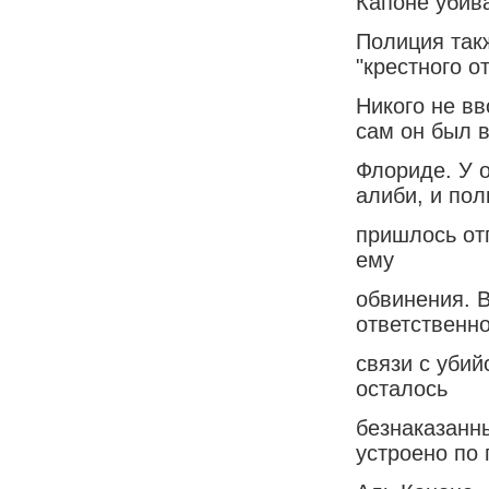
Капоне убива
Полиция так
"крестного от
Никого не вв
сам он был 
Флориде. У 
алиби, и по
пришлось отп
ему
обвинения. В
ответственно
связи с убий
осталось
безнаказанн
устроено по 