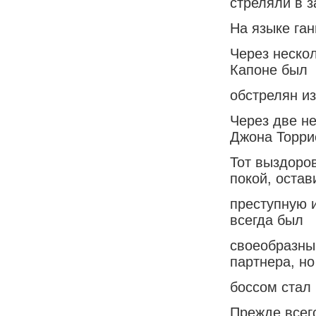
стреляли в з
На языке ган
Через неско
Капоне был
обстрелян и
Через две н
Джона Торри
Тот выздоров
покой, остав
преступную 
всегда был
своеобразны
партнера, но
боссом стал 
Прежде всег