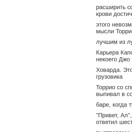
расширить сф
крови достич
этого невозм
мысли Торри
лучшим из л
Карьера Капо
некоего Джо
Ховарда. Это
грузовика
Торрио со с
выпивал в с
баре, когда 
"Привет, Ал"
ответил шес