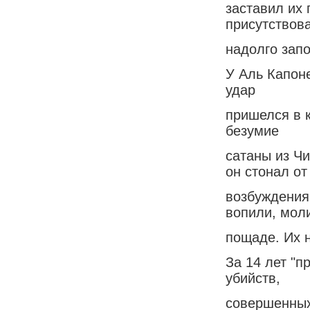
заставил их 
присутствова
надолго запо
У Аль Капоне
удар
пришелся в к
безумие
сатаны из Чи
он стонал от
возбуждения
вопили, мол
пощаде. Их н
За 14 лет "п
убийств,
совершенных