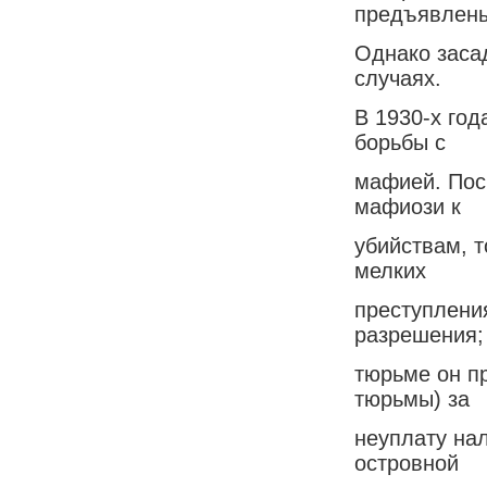
предъявлены
Однако заса
случаях.
В 1930-х го
борьбы с
мафией. Поск
мафиози к
убийствам, 
мелких
преступления
разрешения;
тюрьме он пр
тюрьмы) за
неуплату нал
островной