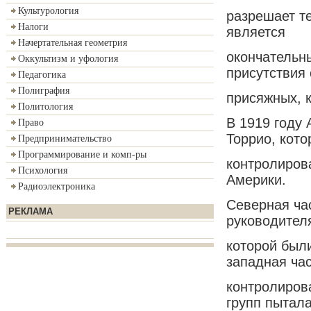
Культурология
разрешает те
Налоги
является
Начертательная геометрия
окончательн
Оккультизм и уфология
присутствия 
Педагогика
Полиграфия
присяжных, 
Политология
В 1919 году 
Право
Торрио, кот
Предпринимательство
Программирование и комп-ры
контролирова
Психология
Америки.
Радиоэлектроника
Северная ча
РЕКЛАМА
руководител
которой был
западная ча
контролиров
групп пытал