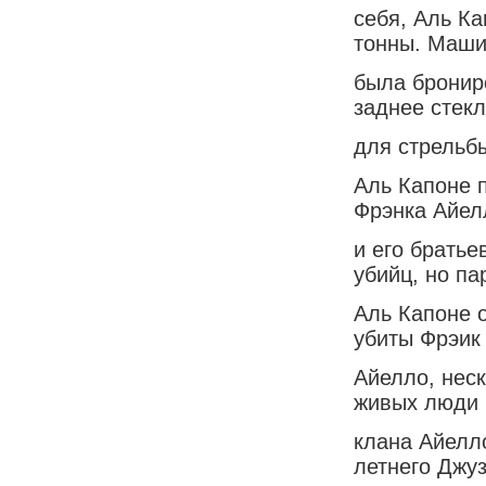
себя, Аль Ка
тонны. Маш
была бронир
заднее стек
для стрельб
Аль Капоне п
Фрэнка Айел
и его брать
убийц, но па
Аль Капоне о
убиты Фрэик
Айелло, нес
живых люди 
клана Айелл
летнего Джу