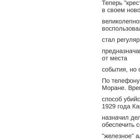
Теперь "кре
в своем нов
великолепно
воспользова
стал регуля
предназнача
от места
события, но 
По телефону
Моране. Вре
способ убий
1929 года К
назначил де
обеспечить 
"железное" а