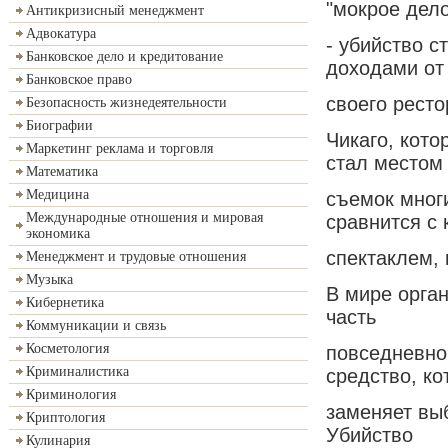
"мокрое дело
Антикризисный менеджмент
Адвокатура
- убийство с
Банковское дело и кредитование
доходами от
Банковское право
своего ресто
Безопасность жизнедеятельности
Биографии
Чикаго, кот
Маркетинг реклама и торговля
стал местом
Математика
Медицина
съемок многи
Международные отношения и мировая
сравнится с
экономика
спектаклем, 
Менеджмент и трудовые отношения
Музыка
В мире орга
Кибернетика
часть
Коммуникации и связь
Косметология
повседневно
Криминалистика
средство, ко
Криминология
заменяет вы
Криптология
Убийство
Кулинария