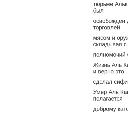
тюрьме Альк
был
освобожден 
торговлей
мясом и ору
складывая с
полномочий 
Жизнь Аль К
и верно это
сделал сифи
Умер Аль Кап
полагается
доброму като