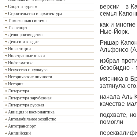
версии - в К
Спорт и туризм
семья Капон
Строительство и архитектура
Таможенная система
как и многие
Транспорт
Нью-Йорк.
Делопроизводство
Ришар Капон
Деньги и кредит
Альфонсо (А
Инвестиции
Иностранные языки
избрал прот
Информатика
безобидно -
Искусство и культура
Исторические личности
мясника в Б
История
затянула его
Литература
начала Аль 
Литература зарубежная
качестве мал
Литература русская
Авиация и космонавтика
подхвате, но
Автомобильное хозяйство
помогли
Автотранспорт
переквалифи
Английский