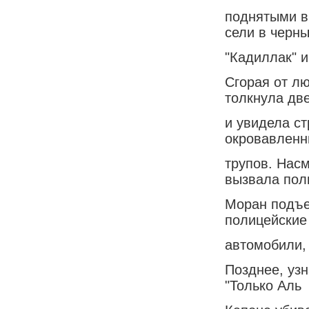
поднятыми в
сели в черн
"Кадиллак" и
Сгорая от л
толкнула дв
и увидела с
окровавленн
трупов. Нас
вызвала пол
Моран подъех
полицейские
автомобили, 
Позднее, уз
"Только Аль