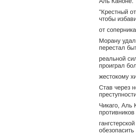
Аль Каноне.
"Крестный от
чтобы избав
от соперника
Морану удало
перестал бы
реальной си
проиграл бо
жестокому х
Став через 
преступности
Чикаго, Аль 
противников
гангстерской
обезопасить