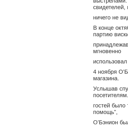
выстрелами.
свидетелей, 
ничего не ви
В конце окт
партию виски
принадлежав
мгновенно
использовал
4 ноября О'Б
магазина.
Услышав спу
посетителям
гостей было 
помощь",
О'Бэнион бы