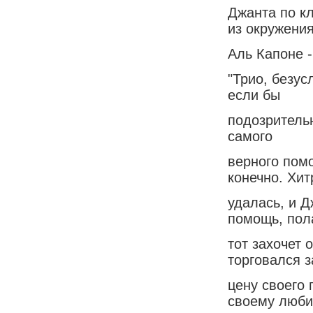
Джанта по к
из окружени
Аль Капоне 
"Трио, безус
если бы
подозрительн
самого
верного помо
конечно. Хит
удалась, и 
помощь, пола
тот захочет 
торговался з
цену своего 
своему люб