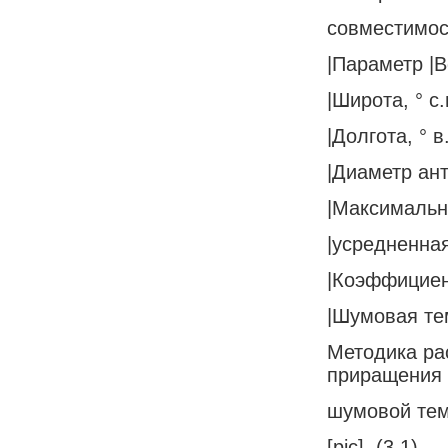
совместимос
|Параметр |В
|Широта, ° с.
|Долгота, ° в.
|Диаметр ант
|Максимальна
|усредненная
|Коэффициент
|Шумовая тем
Методика ра
приращения
шумовой те
[pic], (3.1)