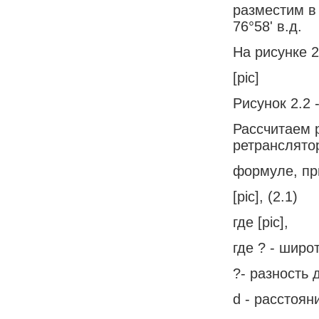
разместим в 
76°58' в.д.
На рисунке 
[pic]
Рисунок 2.2
Рассчитаем 
ретранслято
формуле, при
[pic], (2.1)
где [pic],
где ? - широ
?- разность 
d - расстоян