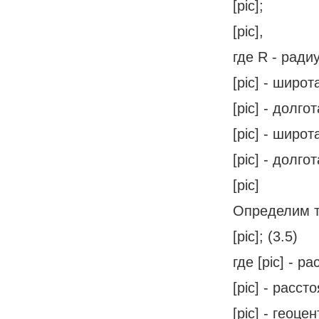
[pic];
[pic],
где R - ради
[pic] - широ
[pic] - долг
[pic] - широ
[pic] - долг
[pic]
Определим то
[pic]; (3.5)
где [pic] - 
[pic] - расс
[pic] - геоце