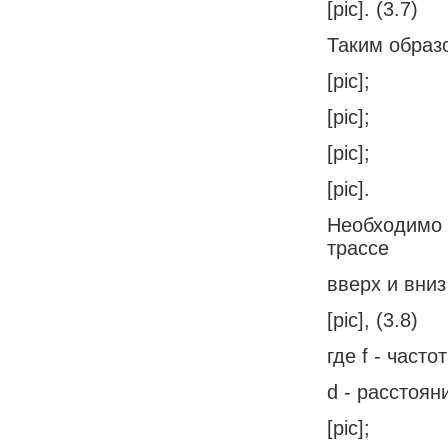
[pic]. (3.7)
Таким образ
[pic];
[pic];
[pic];
[pic].
Необходимо 
трассе
вверх и вни
[pic], (3.8)
где f - часто
d - расстоян
[pic];