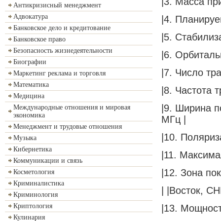
|3. Масса при
Антикризисный менеджмент
Адвокатура
|4. Планируе
Банковское дело и кредитование
|5. Стабилиз
Банковское право
Безопасность жизнедеятельности
|6. Орбиталь
Биографии
|7. Число тр
Маркетинг реклама и торговля
Математика
|8. Частота т
Медицина
|9. Ширина п
Международные отношения и мировая
экономика
МГц |
Менеджмент и трудовые отношения
|10. Поляриз
Музыка
Кибернетика
|11. Максим
Коммуникации и связь
|12. Зона по
Косметология
Криминалистика
| |Восток, СН
Криминология
Криптология
|13. Мощност
Кулинария