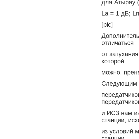
для Атырау (
La = 1 дБ; L
[pic]
Дополнитель
отличаться
от затухани
которой
можно, прене
Следующим ш
передатчико
передатчико
и ИСЗ нам и
станции, исх
из условий 
станции.