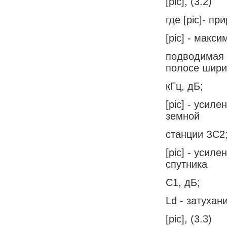
[pic], (3.2)
где [pic]- п
[pic] - макс
подводимая 
полосе шири
кГц, дБ;
[pic] - уси
земной
станции ЗС2
[pic] - усил
спутника
С1, дБ;
Ld - затухан
[pic], (3.3)