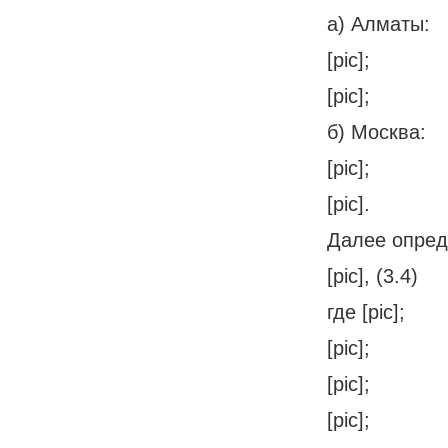
а) Алматы:
[pic];
[pic];
б) Москва:
[pic];
[pic].
Далее опред
[pic], (3.4)
где [pic];
[pic];
[pic];
[pic];