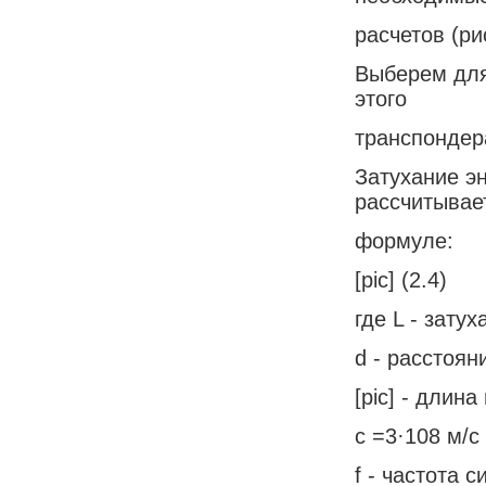
расчетов (ри
Выберем для
этого
транспондер
Затухание э
рассчитывае
формуле:
[pic] (2.4)
где L - затух
d - расстоян
[pic] - длина
с =3·108 м/с 
f - частота с