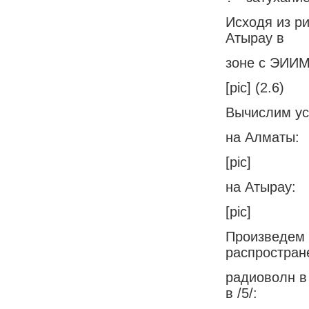
Исходя из ри
Атырау в
зоне с ЭИИМ
[pic] (2.6)
Вычислим ус
на Алматы:
[pic]
на Атырау:
[pic]
Произведем 
распростран
радиоволн в
в /5/: