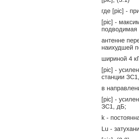
где [pic] - 
[pic] - макс
подводимая 
антенне пер
наихудшей п
шириной 4 кГ
[pic] - усил
станции ЗС1
в направлени
[pic] - усил
ЗС1, дБ;
k - постоянн
Lu - затухан