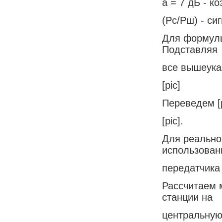
а = 7 дБ - к
(Рс/Рш) - си
Для формулы
Подставляя
все вышеука
[pic]
Переведем [p
[pic].
Для реально
использован
передатчика
Рассчитаем 
станции на
центральную