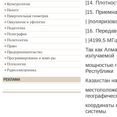
|14. Плотнос
Культурология
Налоги
|15. Приемна
Начертательная геометрия
| |поляризов
Оккультизм и уфология
Педагогика
|16. Передав
Полиграфия
| |4199,5 МГц
Политология
Право
Так как Алма
Предпринимательство
излучаемой
Программирование и комп-ры
мощностью п
Психология
Республики
Радиоэлектроника
Казахстан н
РЕКЛАМА
местоположе
географичес
координаты к
системы