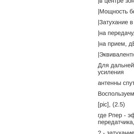
|в центре зоны
|Мощность бо
|Затухание в 
|на передачу, 
|на прием, дБ 
|Эквивалентн
Для дальней
усиления
антенны спу
Воспользуем
[pic], (2.5)
где Рпер - 
передатчика,
? - затухани