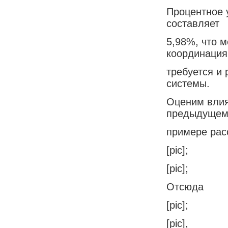
Процентное 
составляет
5,98%, что м
координация
требуется и
системы.
Оценим влия
предыдуще
примере рас
[pic];
[pic];
Отсюда
[pic];
[pic],