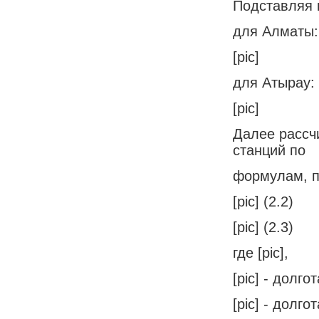
Подставляя 
для Алматы:
[pic]
для Атырау:
[pic]
Далее рассчи
станций по
формулам, п
[pic] (2.2)
[pic] (2.3)
где [pic],
[pic] - долго
[pic] - долго