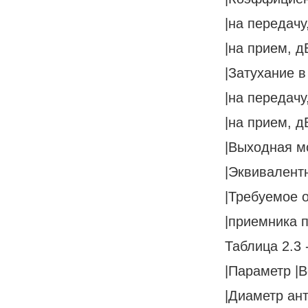
|на передачу, 
|на прием, дБ 
|Затухание в 
|на передачу, 
|на прием, дБ 
|Выходная мо
|Эквивалентн
|Требуемое о
|приемника п
Таблица 2.3
|Параметр |В
|Диаметр ант