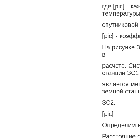
где [pic] - 
температуры
спутниковой 
[pic] - коэф
На рисунке 
в
расчете. Сис
станции ЗС1
является ме
земной стан
ЗС2.
[pic]
Определим н
Расстояние о