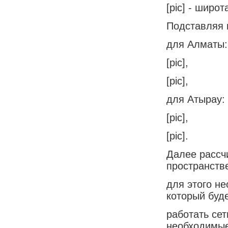
[pic] - широ
Подставляя и
для Алматы:
[pic],
[pic],
для Атырау:
[pic],
[pic].
Далее рассч
пространств
для этого н
который буд
работать сет
необходимы