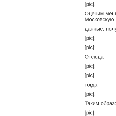
[pic].
Оценим меша
Московскую.
данные, полу
[pic];
[pic];
Отсюда
[pic];
[pic],
тогда
[pic].
Таким образ
[pic].