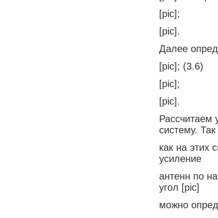
[pic];
[pic].
Далее опред
[pic]; (3.6)
[pic];
[pic].
Рассчитаем 
систему. Так
как на этих 
усиление
антенн по н
угол [pic]
можно опред