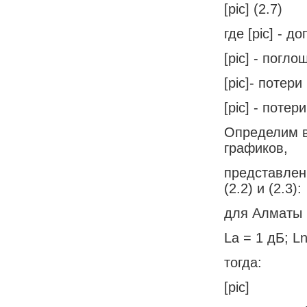
[pic] (2.7)
где [pic] - 
[pic] - погл
[pic]- потер
[pic] - поте
Определим в
графиков,
представлен
(2.2) и (2.3):
для Алматы (
La = 1 дБ; L
тогда:
[pic]