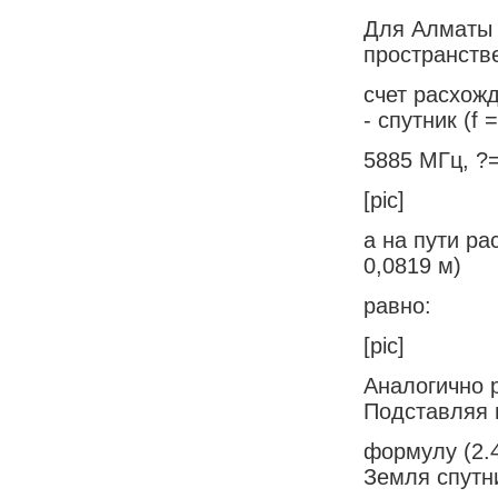
Для Алматы 
пространств
счет расхож
- спутник (f =
5885 МГц, ?=
[pic]
а на пути ра
0,0819 м)
равно:
[pic]
Аналогично 
Подставляя 
формулу (2.
Земля спутн