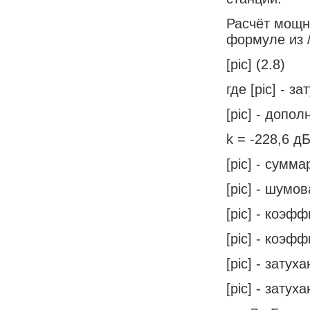
Расчёт мощн
формуле из /
[pic] (2.8)
где [pic] - з
[pic] - допо
k = -228,6 д
[pic] - сумм
[pic] - шумо
[pic] - коэф
[pic] - коэф
[pic] - зату
[pic] - зату