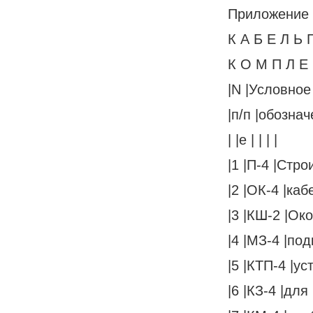
Приложение
К А Б Е Л Ь П
К О М П Л Е 
|N |Условное
|п/п |обознач
| |е | | | |
|1 |П-4 |Стро
|2 |ОК-4 |кабе
|3 |КШ-2 |Око
|4 |МЗ-4 |под
|5 |КТП-4 |ус
|6 |КЗ-4 |для