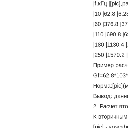
|f,кГц |[pic]
|10 |62.8 |6.2
|60 |376.8 |37
|110 |690.8 |6
|180 |1130.4 |
|250 |1570.2 
Пример расч
Gf=62.8*103*
Норма:[pic](
Вывод: данн
2. Расчет вт
К вторичным
[pic] - коэф