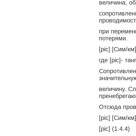
величина, о
сопротивлен
проводимост
при перемен
потерями.
[pic] [Сим/км]
где [pic]- та
Сопротивлен
значительну
величину. Сл
пренебрегаю
Отсюда пров
[pic] [Сим/км]
[pic] (1.4.4)