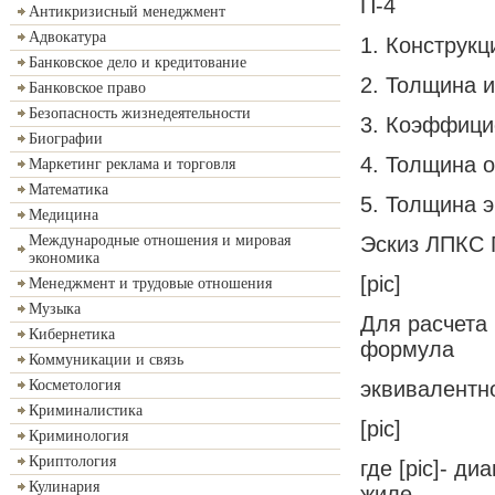
П-4
Антикризисный менеджмент
Адвокатура
1. Конструк
Банковское дело и кредитование
2. Толщина 
Банковское право
Безопасность жизнедеятельности
3. Коэффицие
Биографии
4. Толщина о
Маркетинг реклама и торговля
Математика
5. Толщина э
Медицина
Эскиз ЛПКС 
Международные отношения и мировая
экономика
[pic]
Менеджмент и трудовые отношения
Музыка
Для расчета
Кибернетика
формула
Коммуникации и связь
эквивалентн
Косметология
Криминалистика
[pic]
Криминология
Криптология
где [pic]- д
Кулинария
жиле