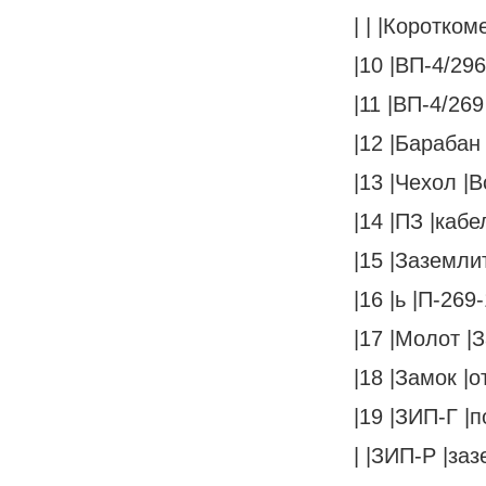
| | |Коротком
|10 |ВП-4/296
|11 |ВП-4/269
|12 |Барабан 
|13 |Чехол |В
|14 |ПЗ |кабел
|15 |Заземлит
|16 |ь |П-269-
|17 |Молот |
|18 |Замок |о
|19 |ЗИП-Г |п
| |ЗИП-Р |за