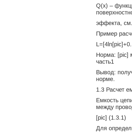
Q(x) – функ
поверхностн
эффекта, см.
Пример расч
L=[4ln[pic]+0
Норма: [pic
часть1
Вывод: полу
норме.
1.3 Расчет е
Емкость цеп
между прово
[pic] (1.3.1)
Для определ