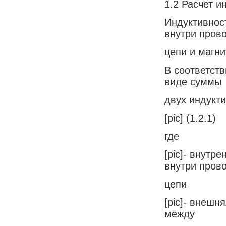
1.2 Расчет и
Индуктивнос
внутри пров
цепи и магн
В соответст
виде суммы
двух индукт
[pic] (1.2.1)
где
[pic]- внутр
внутри пров
цепи
[pic]- внешн
между