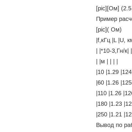
[pic][Ом] (2.5
Пример расч
[pic]( Ом)
|f,кГц |L |U, 
| |*10-3,Гн/к| |
| |м | | | |
|10 |1.29 |124
|60 |1.26 |125
|110 |1.26 |12
|180 |1.23 |12
|250 |1.21 |12
Вывод по ра