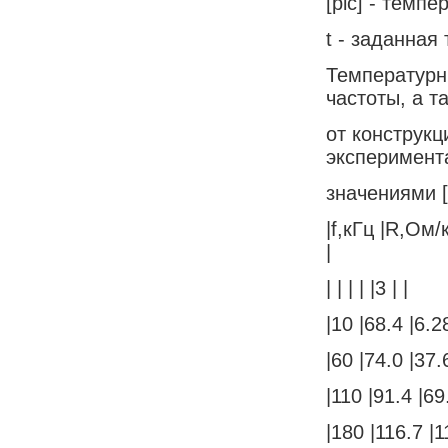
[pic] - темп
t - заданная
Температурн
частоты, а т
от конструкц
эксперимен
значениями [
|f,кГц |R,Ом/
|
| | | | |3 | |
|10 |68.4 |6.2
|60 |74.0 |37.
|110 |91.4 |69
|180 |116.7 |1