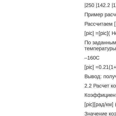
|250 |142.2 |1
Пример расч
Рассчитаем [
[pic] =[pic]( 
По заданным 
температуры
–160С
[pic] =0.21(1
Вывод: полу
2.2 Расчет 
Коэффициент
[pic][рад/км] 
Значение ко