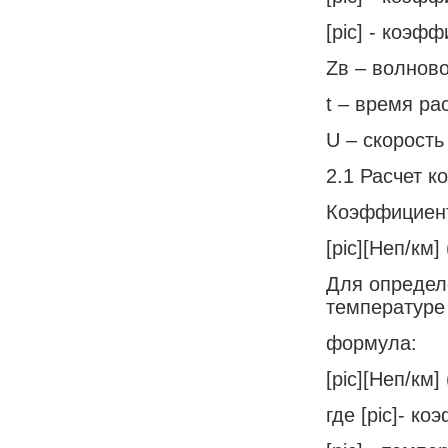
[pic] - коэф
Zв – волнов
t – время ра
U – скорость
2.1 Расчет 
Коэффициент
[pic][Неп/км] 
Для определ
температуре
формула:
[pic][Неп/км] 
где [pic]- к