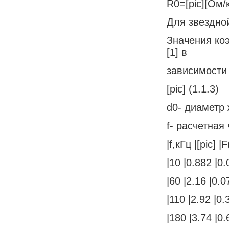
R0=[pic][Ом/
Для звездной
Значения коэ
[1] в
зависимости 
[pic] (1.1.3)
d0- диаметр
f- расчетная 
|f,кГц |[pic] 
|10 |0.882 |0.
|60 |2.16 |0.0
|110 |2.92 |0.
|180 |3.74 |0.