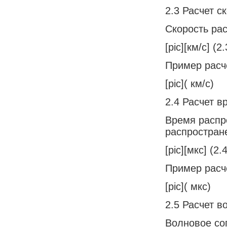
2.3 Расчет с
Скорость ра
[pic][км/с] (2.
Пример расч
[pic]( км/с)
2.4 Расчет 
Время распр
распростран
[pic][мкс] (2.
Пример расч
[pic]( мкс)
2.5 Расчет в
Волновое со