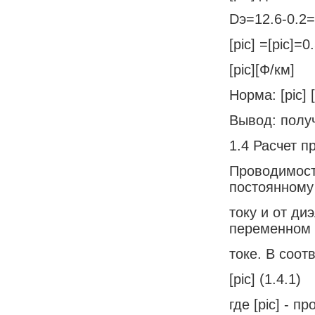
Dэ=12.6-0.2=
[pic] =[pic]=0
[pic][Ф/км]
Норма: [pic] 
Вывод: полу
1.4 Расчет 
Проводимост
постоянному
току и от д
переменном
токе. В соот
[pic] (1.4.1)
где [pic] - 