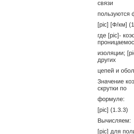
связи
пользуются 
[pic] [Ф/км] (
где [pic]- ко
проницаемос
изоляции; [
других
цепей и обол
Значение коэ
скрутки по
формуле:
[pic] (1.3.3)
Вычисляем:
[pic] для пол