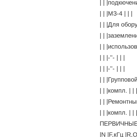
| | |подкючен
| | |МЗ-4 | | |
| | |Для обору
| | |заземлени
| | |использо
| | |-''- | | |
| | |-''- | | |
| | |Групповой
| | |компл. | | 
| | |Ремонтны
| | |компл. | | 
ПЕРВИЧНЫЕ
|N |F,кГц |R