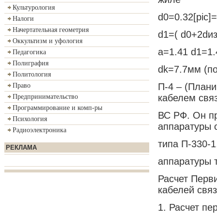
Культурология
d0=0.32[pic]
Налоги
Начертательная геометрия
d1=( d0+2dиз
Оккультизм и уфология
a=1.41 d1=1.
Педагогика
Полиграфия
dk=7.7мм (п
Политология
П-4 – (План
Право
кабелем свя
Предпринимательство
Программирование и комп-ры
ВС РФ. Он п
Психология
аппаратуры 
Радиоэлектроника
типа П-330-
РЕКЛАМА
аппаратуры т
Расчет Перв
кабелей свя
1. Расчет п