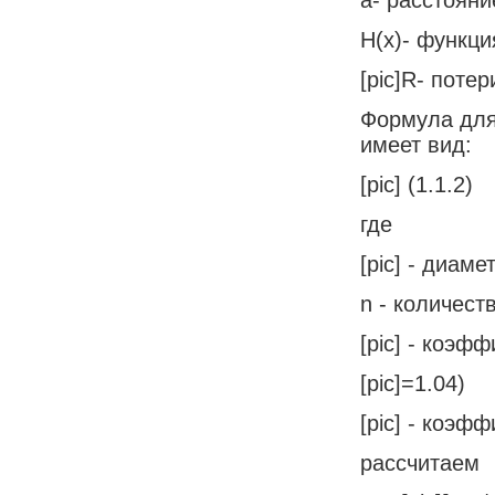
H(x)- функц
[pic]R- потер
Формула для
имеет вид:
[pic] (1.1.2)
где
[pic] - диам
n - количест
[pic] - коэф
[pic]=1.04)
[pic] - коэф
рассчитаем