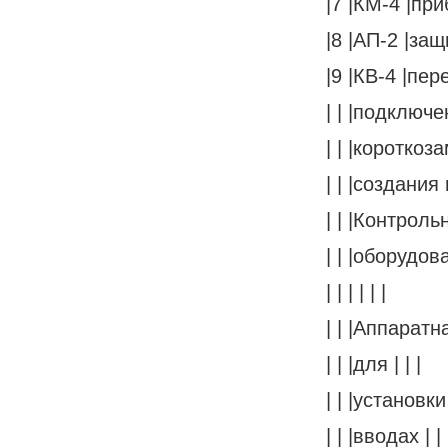
|7 |КМ-4 |пр
|8 |АП-2 |защ
|9 |КВ-4 |пер
| | |подключе
| | |короткоза
| | |создания
| | |Контроль
| | |оборудов
| | | | | |
| | |Аппаратн
| | |для | | |
| | |установки
| | |вводах | | 