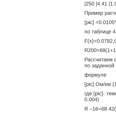
|250 |4.41 |1.
Пример расч
[pic] =0.0105
по таблице 4.
F(x)=0.0782,
R200=68(1+1.
Рассчитаем 
по заданной
формуле
[pic] Ом/км (
где [pic]- т
0.004)
R –16=68.42(