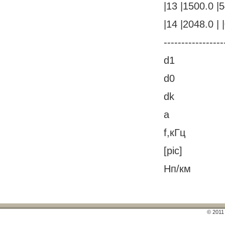
|13 |1500.0 |5
|14 |2048.0 | 
-----------------
d1
d0
dk
а
f,кГц
[pic]
Нп/км
© 2011