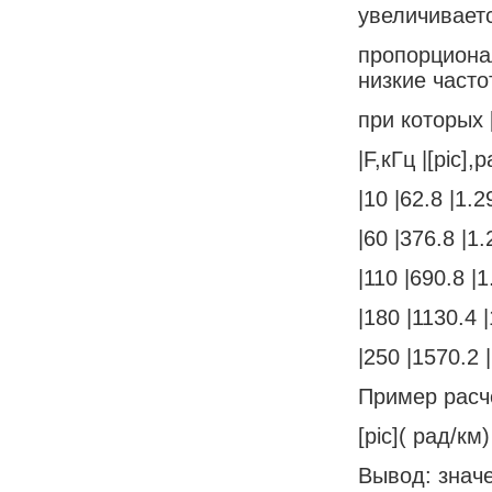
увеличивает
пропорциона
низкие часто
при которых 
|F,кГц |[pic],
|10 |62.8 |1.2
|60 |376.8 |1.
|110 |690.8 |1
|180 |1130.4 |
|250 |1570.2 |
Пример расч
[pic]( рад/км)
Вывод: знач