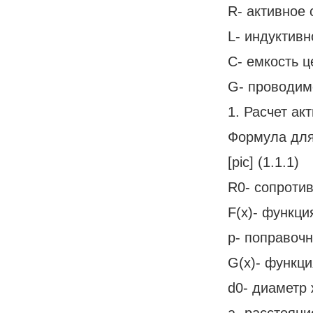
R- активное
L- индуктивн
С- емкость ц
G- проводим
1. Расчет ак
Формула для
[pic] (1.1.1)
R0- сопротив
F(x)- функц
p- поправоч
G(x)- функц
d0- диаметр
a- расстоян