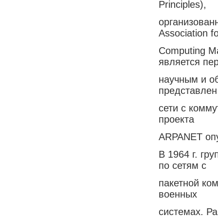
Principles),
организован
Association f
Computing Ma
является пе
научным и о
представлен
сети с комму
проекта
ARPANET опу
В 1964 г. гр
по сетям с
пакетной ко
военных
системах. Ра