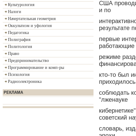
США проводи
Культурология
и по
Налоги
Начертательная геометрия
интерактивн
Оккультизм и уфология
результате 
Педагогика
первые инте
Полиграфия
работающие
Политология
Право
режиме разд
Предпринимательство
финансирова
Программирование и комп-ры
кто-то был и
Психология
приходилось
Радиоэлектроника
соблюдать к
РЕКЛАМА
"лженауке
кибернетике"
советский н
словарь, изд
эпохи