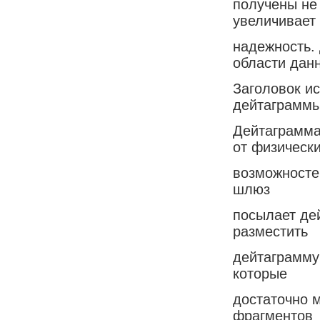
получены не
увеличивает
надежность.
области дан
Заголовок и
дейтаграммы
Дейтаграмма
от физическ
возможностей
шлюз
посылает дей
разместить
дейтаграмму 
которые
достаточно м
фрагментов