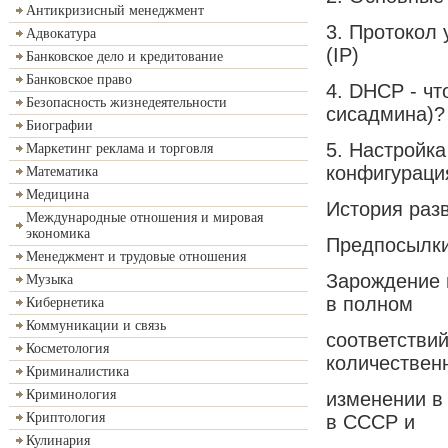
Антикризисный менеджмент
3. Протокол
Адвокатура
(IP)
Банковское дело и кредитование
Банковское право
4. DHCP - чт
Безопасность жизнедеятельности
сисадмина)?
Биографии
5. Настройк
Маркетинг реклама и торговля
конфигураци
Математика
Медицина
История раз
Международные отношения и мировая
экономика
Предпосылк
Менеджмент и трудовые отношения
Зарождение 
Музыка
в полном
Кибернетика
Коммуникации и связь
соответстви
Косметология
количествен
Криминалистика
Криминология
изменении в 
Криптология
в СССР и
Кулинария