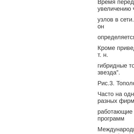
Время перед
увеличению 
узлов в сети
он
определяетс
Кроме приве
т. н.
гибридные то
звезда”.
Рис.3. Топол
Часто на од
разных фирм
работающие 
программ
Международн