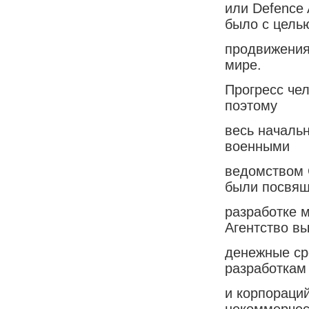
или Defence 
было с цель
продвижения
мире.
Прогресс чел
поэтому
весь началь
военными
ведомством 
были посвя
разработке 
Агентство в
денежные ср
разработкам
и корпораций
некоммерчес