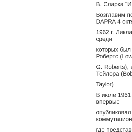
В. Сларка "И
Возглавим п
DAPRA 4 окт
1962 г. Ликл
среди
которых был 
Робертс (Lo
G. Roberts),
Тейлора (Bo
Taylor).
В июле 1961 
впервые
опубликовал
коммутацион
где предста