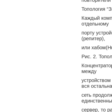
Топология “З
Каждый комп
отдельному
порту устро
(репитер),
или хабом(H
Рис. 2. Топо
Концентратор
между
устройством
вся остальн
сеть продолж
единственны
сервер, то р