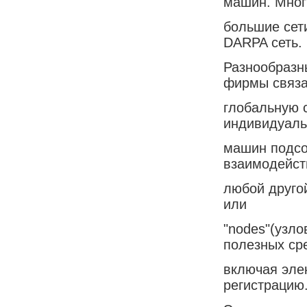
машин. Мног
большие сет
DARPA сеть.
Разнообразн
фирмы связа
глобальную с
индивидуал
машин подсо
взаимодейст
любой друго
или
"nodes"(узло
полезных ср
включая эле
регистрацию