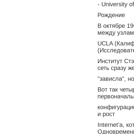
- University o
Рождение
В октябре 1
между узлам
UCLA (Калиф
(Исследоват
Институт Стэ
сеть сразу ж
"зависла", н
Вот так чет
первоначал
конфигураци
и рост
Internet'а, 
Одновременн