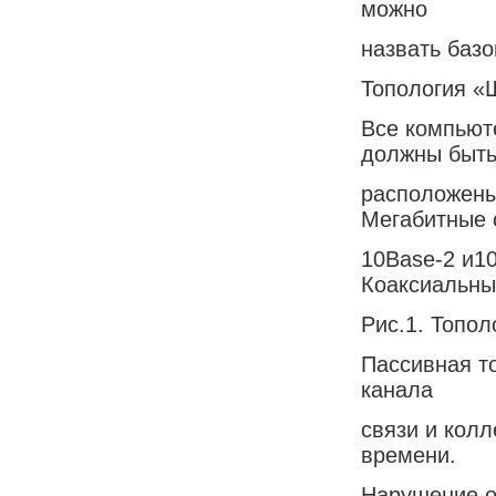
можно
назвать базо
Топология «
Все компьют
должны быт
расположены
Мегабитные 
10Base-2 и10
Коаксиальны
Рис.1. Топо
Пассивная то
канала
связи и кол
времени.
Нарушение о