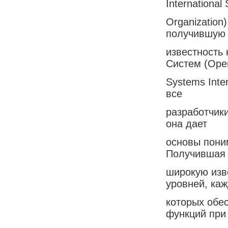
International
Organization
получившую
известность
Систем (Ope
Systems Inte
все
разработчик
она дает
основы пони
Получившая
широкую изв
уровней, ка
которых обе
функций при