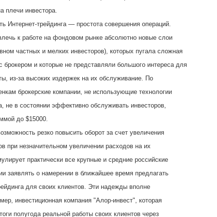
а плечи инвестора.
ть Интернет-трейдинга — простота совершения операций.
влечь к работе на фондовом рынке абсолютно новые слои
овном частных и мелких инвесторов), которых пугала сложная
с брокером и которые не представляли большого интереса для
ты, из-за высоких издержек на их обслуживание. По
нкам брокерские компании, не использующие технологии
а, не в состоянии эффективно обслуживать инвесторов,
ммой до $15000.
озможность резко повысить оборот за счет увеличения
ов при незначительном увеличении расходов на их
улирует практически все крупные и средние российские
ии заявлять о намерении в ближайшее время предлагать
рейдинга для своих клиентов. Эти надежды вполне
мер, инвестиционная компания "Алор-инвест", которая
тоги полугода реальной работы своих клиентов через