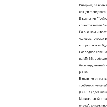
Интернет, за врем
секции фондового 
В компании "Тройк
клиентов могли бы
По оценкам инвест
человек, готовых 
которых можно буд
Последнее совещан
на ММВБ, собрало 
беспрецедентный и
рынка.
В отличие от рынк
требуется немалый
(FOREX) дает шанс
Минимальный страх
плеча", динамично