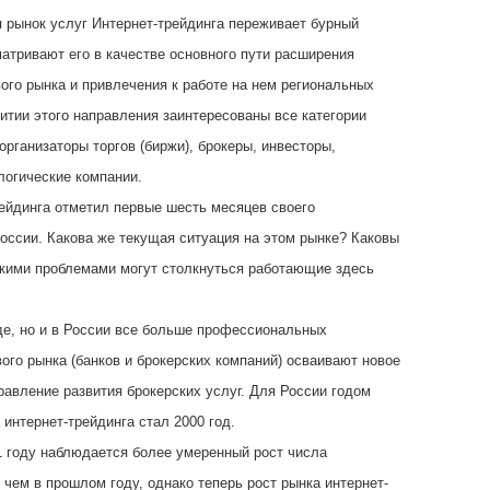
 рынок услуг Интернет-трейдинга переживает бурный
матривают его в качестве основного пути расширения
го рынка и привлечения к работе на нем региональных
витии этого направления заинтересованы все категории
организаторы торгов (биржи), брокеры, инвесторы,
логические компании.
ейдинга отметил первые шесть месяцев своего
оссии. Какова же текущая ситуация на этом рынке? Каковы
акими проблемами могут столкнуться работающие здесь
де, но и в России все больше профессиональных
ого рынка (банков и брокерских компаний) осваивают новое
равление развития брокерских услуг. Для России годом
 интернет-трейдинга стал 2000 год.
1 году наблюдается более умеренный рост числа
 чем в прошлом году, однако теперь рост рынка интернет-