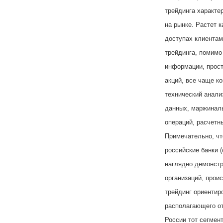
трейдинга характе
на рынке. Растет к
доступах клиентам
трейдинга, помимо
информации, прост
акций, все чаще к
технический анали
данных, маржиналь
операций, расчетн
Примечательно, чт
российские банки 
наглядно демонстр
организаций, прои
трейдинг ориентир
располагающего от
России тот сегмен