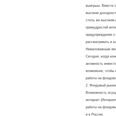
выигрыш. Вместе с
высокая доходност
столь же высоким 
премудростей инте
предупреждение о 
рассматривать в к
Немаловажным явл
Сегодня, когда ко
активность инвест
возможное, чтобы 
работы на фондово
2. Фондовый рынок
Возможность осуще
интернет (Интерне
работы на фондовы
и в России.