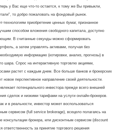
перь у Вас еще что-то остается, к тому же Вы привыкли,
отали", то добро пожаловать на фондовый рынок.
т-технологиям приобретение ценных бумаг, признанное
учшим способом вложения свободного капитала, доступно
ающим. В считанные секунды можно сформировать
ртфель, а затем управлять активами, получая без
еобходимую информацию (котировки, анализ, прогнозы) в
го шара. Спрос на интерактивную торговлю акциями,
сами растет с каждым днем. Все больше банков и брокерских
т новое перспективное направление своей деятельности.
ривлекает потенциального инвестора прежде всего внешней
ния сделок и низкими тарифами на услуги онлайн-брокеров.
как и в реальности, инвестор может воспользоваться
м сервисом (full service brokerage), всецело полагаясь на
 консультации брокера, или дисконтным сервисом (discount
вся ответственность за принятие торгового решения