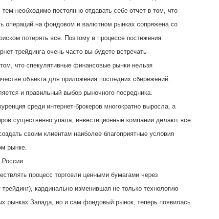
 тем необходимо постоянно отдавать себе отчет в том, что
ь операций на фондовом и валютном рынках сопряжена со
риском потерять все. Поэтому в процессе постижения
рнет-трейдинга очень часто вы будете встречать
том, что спекулятивные финансовые рынки нельзя
ачестве объекта для приложения последних сбережений.
яется и правильный выбор рыночного посредника.
нкуренция среди интернет-брокеров многократно выросла, а
оров существенно упала, инвестиционные компании делают все
создать своим клиентам наиболее благоприятные условия
м рынке.
 России.
ствлять процесс торговли ценными бумагами через
т-трейдинг), кардинально изменившая не только технологию
х рынках Запада, но и сам фондовый рынок, теперь появилась