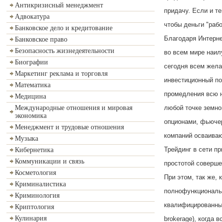
Антикризисный менеджмент
придачу. Если и те
Адвокатура
чтобы деньги "раб
Банковское дело и кредитование
Благодаря Интерне
Банковское право
Безопасность жизнедеятельности
во всем мире наил
Биографии
сегодня всем жел
Маркетинг реклама и торговля
инвестиционный по
Математика
промедления всю н
Медицина
любой точке земно
Международные отношения и мировая
экономика
опционами, фьючер
Менеджмент и трудовые отношения
компаний осваиваю
Музыка
Трейдинг в сети п
Кибернетика
Коммуникации и связь
простотой соверше
Косметология
При этом, так же, 
Криминалистика
полнофункциональны
Криминология
квалифицированные
Криптология
Кулинария
brokerage), когда 