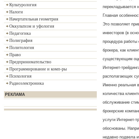
Культурология
перекладывается н
Налоги
Главная особеннос
Начертательная геометрия
Это позволяет при
Оккультизм и уфология
инвесторов (в осн
Педагогика
Полиграфия
процедура работы 
Политология
брокера, как клиен
Право
существующим оце
Предпринимательство
Интернет-трейдинг
Программирование и комп-ры
располагающих су
Психология
Радиоэлектроника
Именно реальная в
количества клиент
РЕКЛАМА
обслуживание стим
брокерские компан
услуги Интернет-т
обоснованы. Напри
недавно подвела и