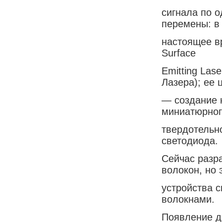
сигнала по 
перемены: в
настоящее вр
Surface
Emitting La
Лазера); ее 
— создание 
миниатюрног
твердотельно
светодиода.
Сейчас разр
волокон, но 
устройства 
волокнами.
Появление д