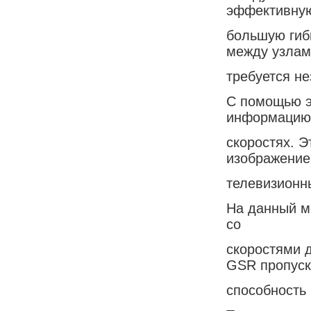
эффективную
большую гибк
между узлам
требуется н
С помощью э
информацию
скоростях. Э
изображение
телевизионн
На данный м
со
скоростями 
GSR пропуск
способность 