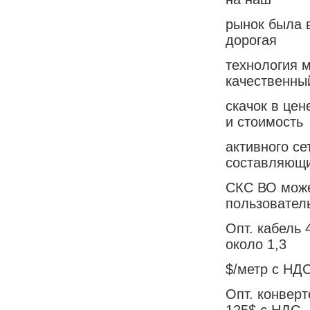
рынок была 
дорогая
технология 
качественны
скачок в цен
и стоимость
активного се
составляющ
СКС ВО може
пользователь
Опт. кабель 
около 1,3
$/метр с НДС
Опт. конверт
125$ c НДС