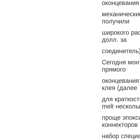
оконцевания 
механические
получили
широкого рас
долл. за
соединитель)
Сегодня мон
прямого
оконцевания
клея (далее
для краткост
melt несколь
проще эпокс
коннекторов 
набор специ