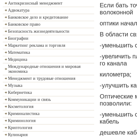
Антикризисный менеджмент
Если бать т
Адвокатура
волоконной
Банковское дело и кредитование
оптики начал
Банковское право
Безопасность жизнедеятельности
В области с
Биографии
-уменьшить 
Маркетинг реклама и торговля
Математика
-увеличить п
Медицина
го канала
Международные отношения и мировая
экономика
километра;
Менеджмент и трудовые отношения
-улучшить ка
Музыка
Кибернетика
Оптические 
Коммуникации и связь
позволили:
Косметология
-уменьшить с
Криминалистика
кабель
Криминология
Криптология
дешевле каб
Кулинария