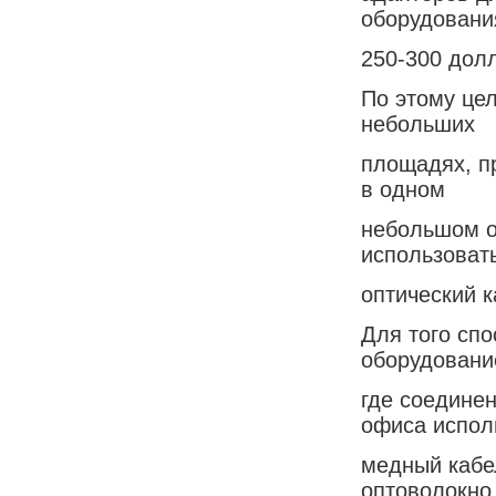
оборудовани
250-300 долл
По этому це
небольших
площадях, п
в одном
небольшом о
использоват
оптический к
Для того спо
оборудовани
где соедине
офиса испол
медный кабел
оптоволокно