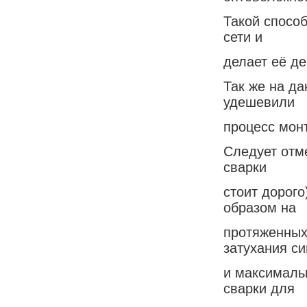
Такой спосо
сети и
делает её д
Так же на д
удешевили
процесс мон
Следует отме
сварки
стоит дорог
образом на
протяженных
затухания си
и максималь
сварки для