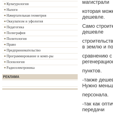
магистрали
Культурология
Налоги
которая може
Начертательная геометрия
дешевле.
Оккультизм и уфология
Само строите
Педагогика
дешевле
Полиграфия
Политология
строительств
Право
в землю и п
Предпринимательство
сравнению с
Программирование и комп-ры
регенерацио
Психология
Радиоэлектроника
пунктов.
РЕКЛАМА
-также деше
Нужно мень
персонала.
-так как опт
передачи