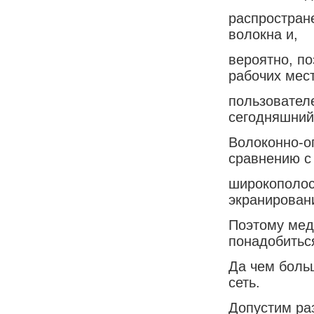
распростран
волокна и,
вероятно, по
рабочих мес
пользовател
сегодняшний
Волоконно-о
сравнению с
широкополос
экранирован
Поэтому мед
понадобитьс
Да чем боль
сеть.
Допустим ра