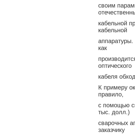
своим парам
отечественн
кабельной п
кабельной
аппаратуры.
как
производится
оптического
кабеля обхо
К примеру ок
правило,
с помощью с
тыс. долл.)
сварочных а
заказчику