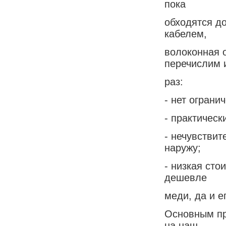
пока
обходятся д
кабелем,
волоконная 
перечислим 
раз:
- нет ограни
- практическ
- нечувствит
наружу;
- низкая сто
дешевле
меди, да и е
Основным пр
на наш