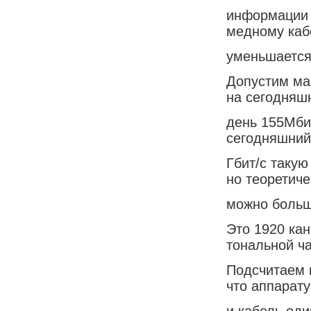
информации 
медному каб
уменьшается
Допустим ма
на сегодняш
день 155Мбит
сегодняшний
Гбит/с таку
но теоретиче
можно больш
Это 1920 ка
тональной ча
Подсчитаем 
что аппарат
и кабель оди