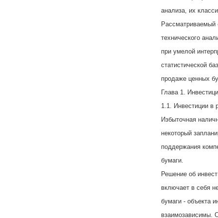
анализа, их класс
Рассматриваемый 
технического анал
при умелой интерп
статистической ба
продаже ценных бу
Глава 1. Инвестиц
1.1. Инвестиции в
Избыточная налич
некоторый заплани
поддержания компе
бумаги.
Решение об инвест
включает в себя н
бумаги - объекта и
взаимозависимы. 