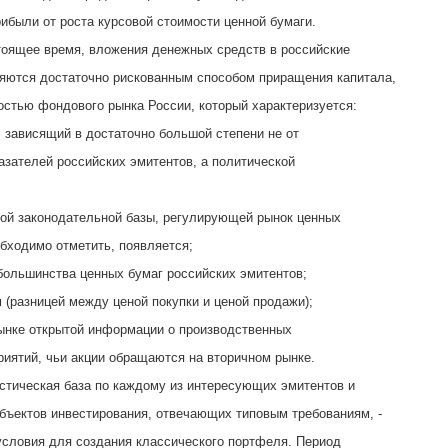
ибыли от роста курсовой стоимости ценной бумаги.
тоящее время, вложения денежных средств в российские
яются достаточно рискованным способом приращения капитала,
тостью фондового рынка России, который характеризуется:
, зависящий в достаточно большой степени не от
азателей российских эмитентов, а политической
ной законодательной базы, регулирующей рынок ценных
обходимо отметить, появляется;
большинства ценных бумаг российских эмитентов;
 (разницей между ценой покупки и ценой продажи);
рынке открытой информации о производственных
риятий, чьи акции обращаются на вторичном рынке.
стическая база по каждому из интересующих эмитентов и
бъектов инвестирования, отвечающих типовым требованиям, -
словия для создания классического портфеля. Период