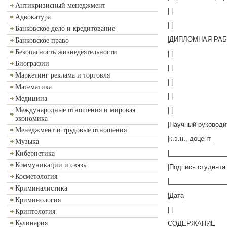
Антикризисный менеджмент
| |
Адвокатура
| |
Банковское дело и кредитование
|ДИПЛОМНАЯ РАБ
Банковское право
Безопасность жизнедеятельности
| |
Биографии
| |
Маркетинг реклама и торговля
| |
Математика
| |
Медицина
| |
Международные отношения и мировая
экономика
|Научный руководи
Менеджмент и трудовые отношения
|к.э.н., доцент ___
Музыка
|________________
Кибернетика
Коммуникации и связь
|Подпись студента 
Косметология
|________________
Криминалистика
|Дата ___________
Криминология
| |
Криптология
Кулинария
СОДЕРЖАНИЕ