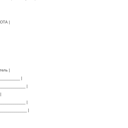
ОТА |
тель |
___________ |
_____________ |
|
_____________ |
______________ |