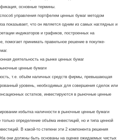
ификация, основные термины.
способ управления портфелем ценных бумаг методом
иза показывает, что он является одним из самых наглядных и
ретации индикаторов и графиков, построенных на
зе, помогает принимать правильное решение в покупке-
маг.
ионная деятельность на рынке ценных бумаг
 рыночные ценные бумаги
ность, т.е. объём наличных средств фирмы, превышающая
рованный уровень, необходимых для совершения сделок или
нсационных остатков, инвестируются в рыночные ценные
ировании избытка наличности в рыночные ценные бумаги
е только определение объёма инвестиций, но и типа ценной
нвестиций. В какой-то степени эти 2 компонента решения
Оба они должны быть основаны на оценке ожидаемых чистых