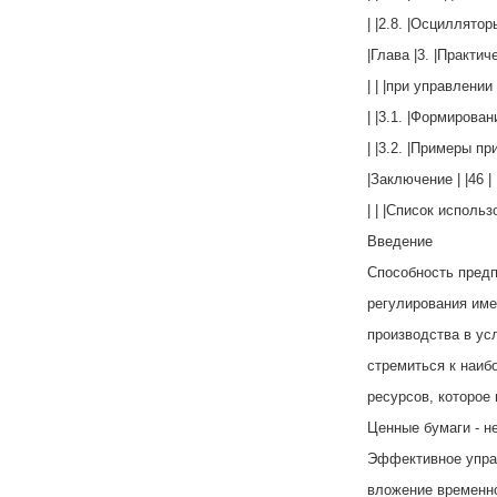
| |2.8. |Осцилляторы
|Глава |3. |Практи
| | |при управлени
| |3.1. |Формирова
| |3.2. |Примеры п
|Заключение | |46 |
| | |Список исполь
Введение
Способность предп
регулирования им
производства в ус
стремиться к наи
ресурсов, которое
Ценные бумаги - н
Эффективное упра
вложение временно