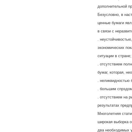
дополнительной пр
Безусловно, в нас
ценные бумаги явл
в связи с неразви
. неустойчивостью
экономических пок
ситуации в стране;
. отсутствием пол
бумаг, которая, не
. неликвидностью 
. большим спрэдом
. отсутствием на 
результатах предп
Многолетняя стати
широкая выборка о
два необходимых у