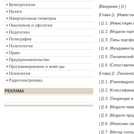
Культурология
|Введение | |3 |
Налоги
|Глава |1. |Инвест
Начертательная геометрия
| |1.1. |Инвестиции
Оккультизм и уфология
| |1.2. |Модели по
Педагогика
Полиграфия
| |1.3. |Типы портфе
Политология
| |1.4. |Фундамента
Право
| |1.5. |Технический
Предпринимательство
| |1.6. |Сопоставл
Программирование и комп-ры
|Глава |2. |Техниче
Психология
Радиоэлектроника
| |2.1. |Разновидно
| |2.2. |Классифик
РЕКЛАМА
| |2.3. |Тенденция 
| |2.4. |Модели пер
| |2.5. |Модели пр
| |2.6. |Японские св
| |2.7. |Метод скол