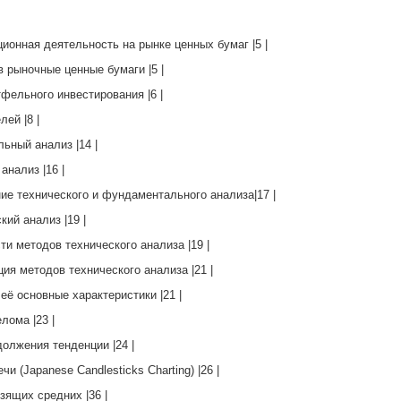
иционная деятельность на рынке ценных бумаг |5 |
 в рыночные ценные бумаги |5 |
ртфельного инвестирования |6 |
лей |8 |
льный анализ |14 |
 анализ |16 |
ение технического и фундаментального анализа|17 |
ский анализ |19 |
сти методов технического анализа |19 |
ация методов технического анализа |21 |
и её основные характеристики |21 |
елома |23 |
одолжения тенденции |24 |
ечи (Japanese Candlesticks Charting) |26 |
ьзящих средних |36 |