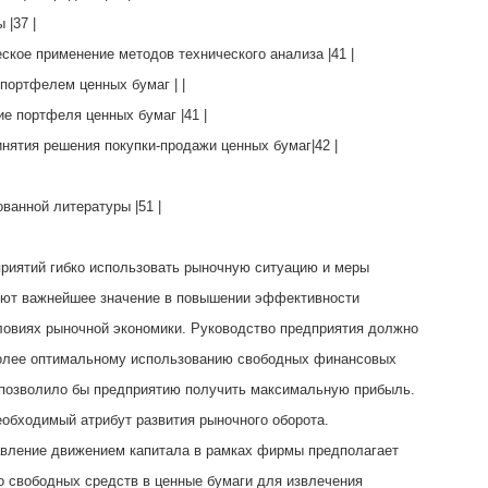
 |37 |
ческое применение методов технического анализа |41 |
и портфелем ценных бумаг | |
ние портфеля ценных бумаг |41 |
ринятия решения покупки-продажи ценных бумаг|42 |
зованной литературы |51 |
риятий гибко использовать рыночную ситуацию и меры
еют важнейшее значение в повышении эффективности
ловиях рыночной экономики. Руководство предприятия должно
более оптимальному использованию свободных финансовых
 позволило бы предприятию получить максимальную прибыль.
еобходимый атрибут развития рыночного оборота.
вление движением капитала в рамках фирмы предполагает
 свободных средств в ценные бумаги для извлечения