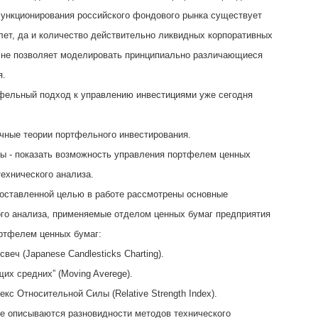
ункционирования российского фондового рынка существует
лет, да и количество действительно ликвидных корпоративных
 не позволяет моделировать принципиально различающиеся
я.
фельный подход к управлению инвестициями уже сегодня
чные теории портфельного инвестирования.
ы - показать возможность управления портфелем ценных
ехнического анализа.
поставленной целью в работе рассмотрены основные
го анализа, применяемые отделом ценных бумаг предприятия
ртфелем ценных бумаг:
свеч (Japanese Candlesticks Charting).
их средних” (Moving Averege).
кс Относительной Силы (Relative Strength Index).
е описываются разновидности методов технического