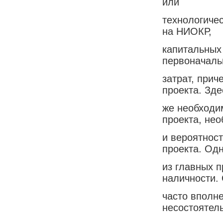
или
технологичес
на НИОКР,
капитальных
первоначаль
затрат, прич
проекта. Зде
же необходи
проекта, не
и вероятнос
проекта. Од
из главных 
наличности.
часто вполн
несостоятел