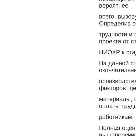
вероятнее
всего, вызо
Определив э
трудности и
проекта от с
НИОКР к ста
На данной с
окончательн
производства
факторов: це
материалы, 
оплаты труд
работникам,
Полная оцен
вышеперечи