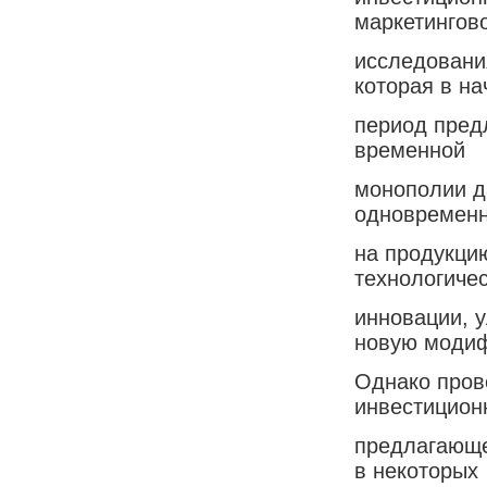
маркетингов
исследовани
которая в н
период пред
временной
монополии д
одновременн
на продукци
технологиче
инновации, 
новую моди
Однако пров
инвестицион
предлагающе
в некоторых