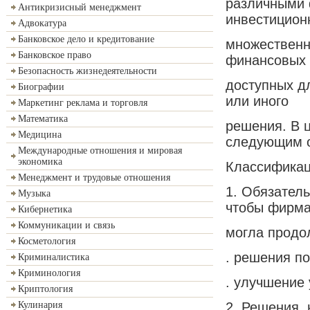
различными 
Антикризисный менеджмент
инвестиционн
Адвокатура
Банковское дело и кредитование
множественн
Банковское право
финансовых 
Безопасность жизнедеятельности
доступных дл
Биографии
или иного
Маркетинг реклама и торговля
Математика
решения. В 
Медицина
следующим 
Международные отношения и мировая
экономика
Классификац
Менеджмент и трудовые отношения
1. Обязатель
Музыка
чтобы фирм
Кибернетика
Коммуникации и связь
могла продо
Косметология
. решения п
Криминалистика
Криминология
. улучшение 
Криптология
2. Решения,
Кулинария