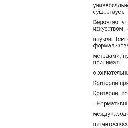
универсально
существует.
Вероятно, у
искусством, 
наукой. Тем
формализов
методами, пу
принимать
окончательн
Критерии пр
Критерии, п
. Нормативны
международн
патентоспосо