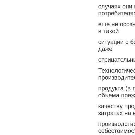
случаях они 
потребителя
еще не осоз
в такой
ситуации с 
даже
отрицательны
Технологиче
производите
продукта (в
объема преж
качеству пр
затратах на 
производств
себестоимос