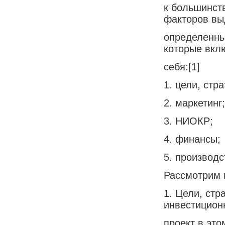
к большинст
факторов в
определенны
которые вкл
себя:[1]
1. цели, стр
2. маркетинг;
3. НИОКР;
4. финансы;
5. производс
Рассмотрим 
1. Цели, стр
инвестицион
проект в это