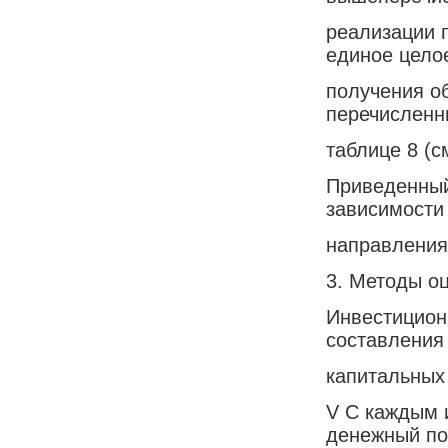
реализации 
единое цело
получения о
перечисленн
таблице 8 (с
Приведенный
зависимости 
направления
3. Методы оц
Инвестицион
составления
капитальных
V С каждым 
денежный по