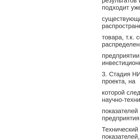
результатов 
подходит уж
существующа
распростран
товара, т.к.
распределен
предприятии
инвестиционн
3. Стадия Н
проекта, на
которой сле
научно-техн
показателей 
предприятия
Технический 
показателей,