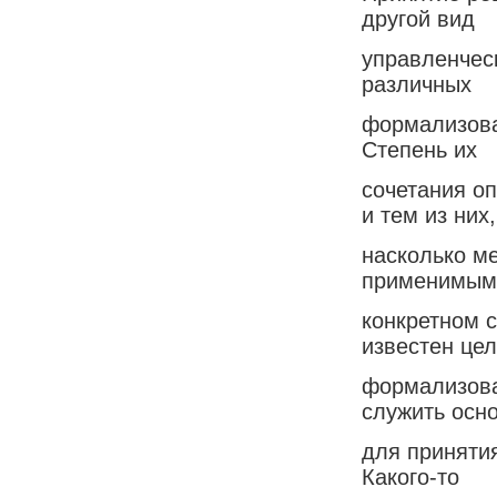
другой вид
управленчес
различных
формализова
Степень их
сочетания о
и тем из них,
насколько м
применимым 
конкретном с
известен це
формализова
служить осн
для приняти
Какого-то