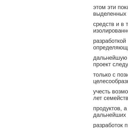
этом эти пок
выделенных 
средств и в
изолированн
разработкой
определяющ
дальнейшую 
проект следу
только с поз
целесообраз
учесть возм
лет семейст
продуктов, 
дальнейших
разработок п