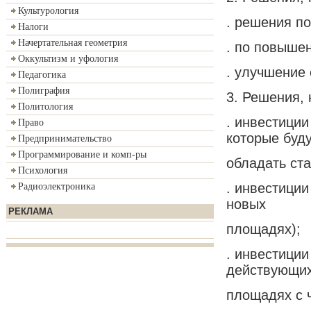
Культурология
. решения п
Налоги
Начертательная геометрия
. по повышен
Оккультизм и уфология
. улучшение 
Педагогика
Полиграфия
3. Решения,
Политология
. инвестиции
Право
которые буд
Предпринимательство
Программирование и комп-ры
обладать ста
Психология
. инвестици
Радиоэлектроника
новых
РЕКЛАМА
площадях);
. инвестици
действующи
площадях с 