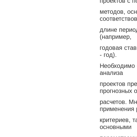
проектов с 
методов, ос
соответство
длине перио
(например,
годовая став
- год).
Необходимо 
анализа
проектов пр
прогнозных о
расчетов. М
применения 
критериев, 
основными