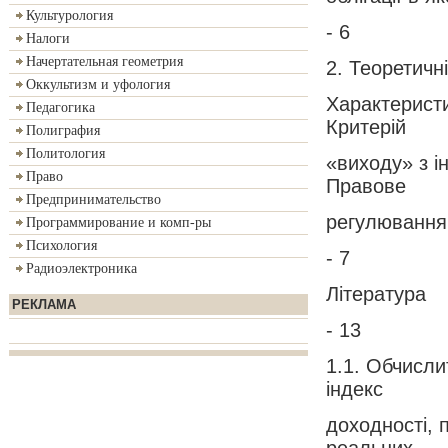
Культурология
- 6
Налоги
Начертательная геометрия
2. Теоретичн
Оккультизм и уфология
Характеристи
Педагогика
Критерій
Полиграфия
Политология
«виходу» з і
Право
Правове
Предпринимательство
регулювання 
Программирование и комп-ры
Психология
- 7
Радиоэлектроника
Література
РЕКЛАМА
- 13
1.1. Обчисли
індекс
доходності, 
реальних