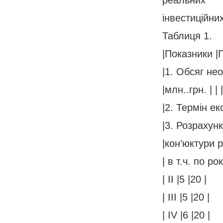
інвестиційних
Таблиця 1.
|Показники |П
|1. Обсяг нео
|млн..грн. | | |
|2. Термін ек
|3. Розрахунк
|кон’юктури ри
| в т.ч. по рок
| II |5 |20 |
| III |5 |20 |
| IV |6 |20 |