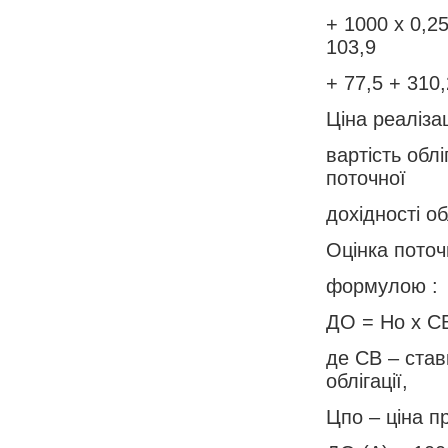
+ 1000 х 0,25
103,9
+ 77,5 + 310,
Ціна реаліза
вартість обл
поточної
дохідності о
Оцінка поточ
формулою :
ДО = Но х СВ
де СВ – став
облігації,
Цпо – ціна п