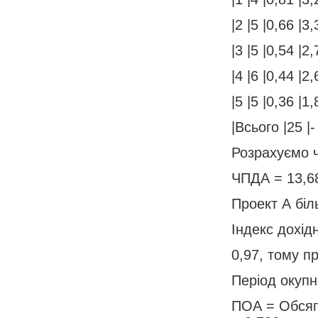
|2 |5 |0,66 |3,
|3 |5 |0,54 |2,
|4 |6 |0,44 |2,
|5 |5 |0,36 |1,
|Всього |25 |-
Розрахуємо ч
ЧПДА = 13,68
Проект А біл
Індекс дохідн
0,97, тому п
Період окупно
ПОА = Обсяг 