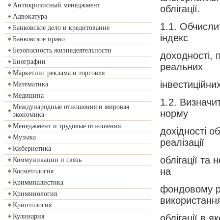
Антикризисный менеджмент
облігації.
Адвокатура
1.1. Обчисли
Банковское дело и кредитование
індекс
Банковское право
Безопасность жизнедеятельности
доходності, 
Биографии
реальних
Маркетинг реклама и торговля
інвестиційних
Математика
Медицина
1.2. Визначи
Международные отношения и мировая
норму
экономика
Менеджмент и трудовые отношения
дохідності об
Музыка
реалізації
Кибернетика
облігації та 
Коммуникации и связь
на
Косметология
Криминалистика
фондовому р
Криминология
використанн
Криптология
облігації в 
Кулинария