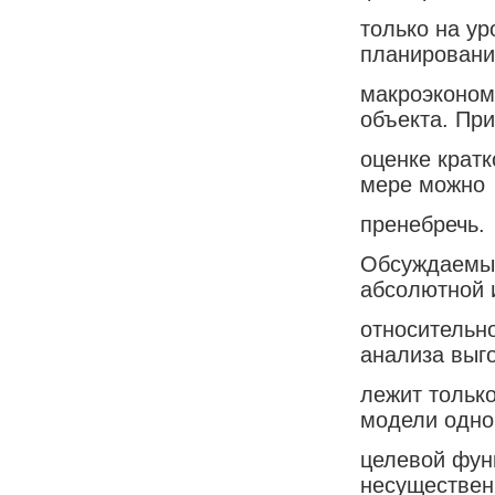
только на у
планирования
макроэконом
объекта. При
оценке крат
мере можно
пренебречь.
Обсуждаемые
абсолютной 
относительно
анализа выг
лежит только
модели одно
целевой фун
несуществе