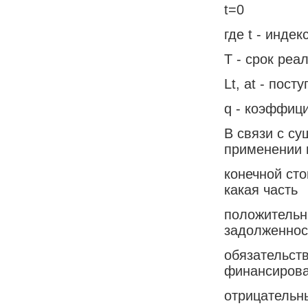
t=0
где t - инде
T - срок реа
Lt, at - пос
q - коэффиц
В связи с с
применении 
конечной ст
какая часть
положительн
задолженнос
обязательств
финансиров
отрицательн