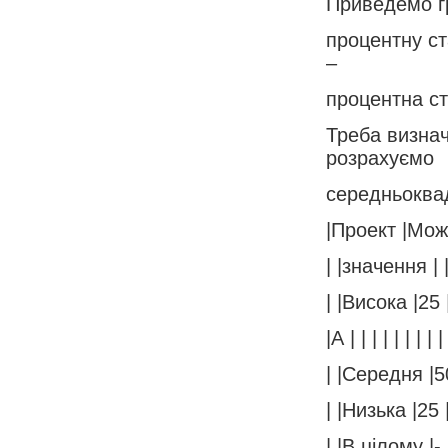
Приведемо гр
процентну ст
–
процентна ста
Треба визнач
розрахуємо
середньоквад
|Проект |Можли
| |значення | | |
| |Висока |25 |
|А | | | | | | | | |
| |Середня |50
| |Низька |25 |
| |В цілому |- 