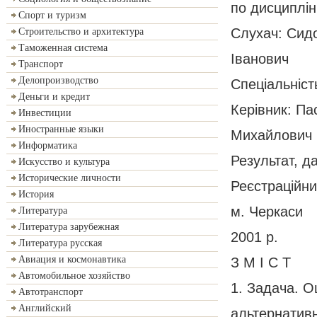
по дисциплі
Спорт и туризм
Слухач: Сид
Строительство и архитектура
Таможенная система
Іванович
Транспорт
Делопроизводство
Спеціальність
Деньги и кредит
Керівник: П
Инвестиции
Иностранные языки
Михайлович
Информатика
Результат, да
Искусство и культура
Исторические личности
Реєстраційни
История
м. Черкаси
Литература
Литература зарубежная
2001 р.
Литература русская
Авиация и космонавтика
З М І С Т
Автомобильное хозяйство
1. Задача. О
Автотранспорт
Английский
альтернативн