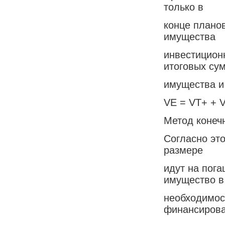
только в
конце плано
имущества
инвестицион
итоговых су
имущества и
VE = VT+ + V
Метод конеч
Согласно эт
размере
идут на пог
имущество в
необходимос
финансиров