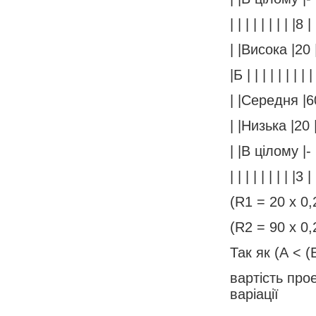
| | | | | | | | |8 |
| |Висока |20 
|Б | | | | | | | | |
| |Середня |60
| |Низька |20 
| |В цілому |- 
| | | | | | | | |3 |
(R1 = 20 х 0,
(R2 = 90 х 0,
Так як (А < 
вартість про
варіації