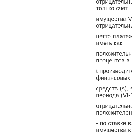
отрицательны
только счет
имущества V
отрицательн
нетто-плате
иметь как
положительн
процентов в
t производит
финансовых
средств (s),
периода (Vt-
отрицательно
положителен
- по ставке 
имущества к