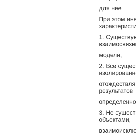
для нее.
При этом ин
характерист
1. Существу
взаимосвязе
модели;
2. Все суще
изолированн
отождествля
результатов
определенно
3. Не сущес
объектами,
взаимоисклю