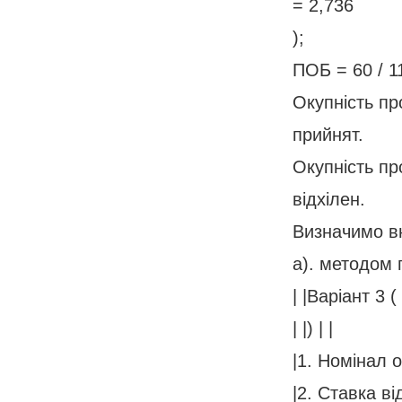
= 2,736
);
ПОБ = 60 / 11
Окупність пр
прийнят.
Окупність пр
відхілен.
Визначимо вн
а). методом 
| |Варіант 3 (
| |) | |
|1. Номінал о
|2. Ставка ві