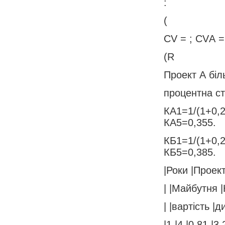
:
(
CV = ; CVА = 
(R
Проект А біл
процентна ст
КА1=1/(1+0,2
КА5=0,355.
КБ1=1/(1+0,2
КБ5=0,385.
|Роки |Проект
| |Майбутня 
| |вартість |д
|1 |4 |0,81 |3,