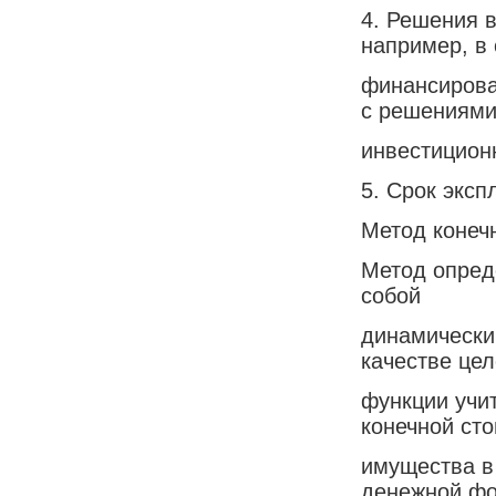
4. Решения 
например, в
финансирова
с решениями
инвестицион
5. Срок эксп
Метод конеч
Метод опред
собой
динамически
качестве це
функции учи
конечной ст
имущества в
денежной фо