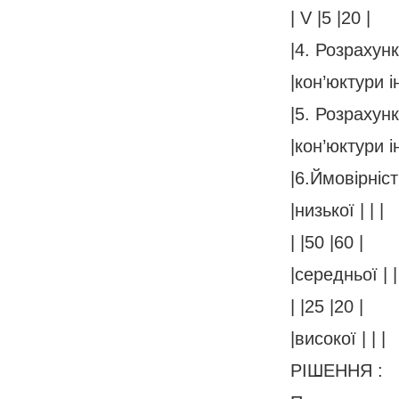
| V |5 |20 |
|4. Розрахунк
|кон’юктури і
|5. Розрахунк
|кон’юктури і
|6.Ймовірніст
|низької | | |
| |50 |60 |
|середньої | |
| |25 |20 |
|високої | | |
РІШЕННЯ :