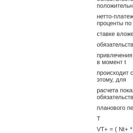
положитель
нетто-платеж
проценты по
ставке вложе
обязательств
привлечения
в момент t
происходит с
этому, для
расчета пок
обязательств
планового п
T
VT+ = ( Nt+ *