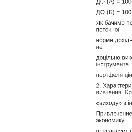
ДО (А) = 100
ДО (Б) = 100
Як бачимо по
поточної
норми дохідн
не
доцільно вик
інструмента
портфеля цін
2. Характери
вивчення. Кр
«виходу» з і
Привлечение
экономику
преследует 