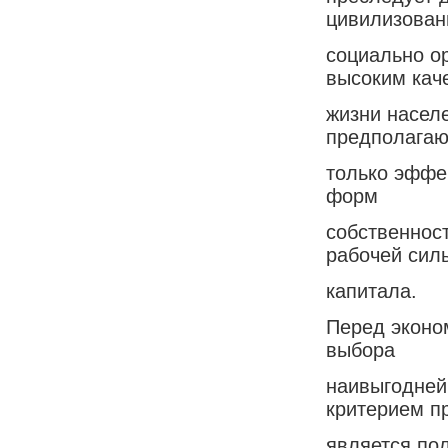
цивилизован
социально о
высоким кач
жизни населе
предполага
только эффе
форм
собственнос
рабочей сил
капитала.
Перед эконо
выбора
наивыгодней
критерием п
является по