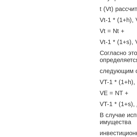
t (Vt) расс
Vt-1 * (1+h), 
Vt = Nt +
Vt-1 * (1+s), 
Согласно эт
определяетс
следующим 
VT-1 * (1+h),
VE = NT +
VT-1 * (1+s),
В случае ис
имущества
инвестицион