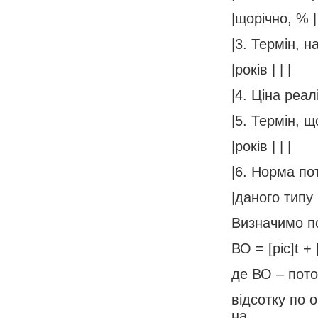
|щорічно, % | 
|3. Термін, н
|років | | |
|4. Ціна реалі
|5. Термін, 
|років | | |
|6. Норма пот
|даного типу 
Визначимо по
ВО = [pic]t + 
де ВО – пото
відсотку по 
на