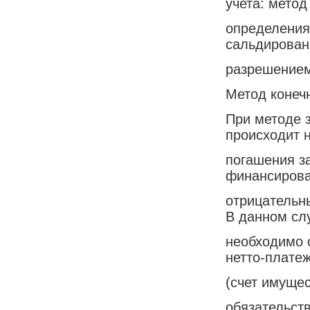
учета: метод
определения
сальдирован
разрешением
Метод конеч
При методе 
происходит 
погашения з
финансиров
отрицательн
В данном сл
необходимо 
нетто-плате
(счет имущес
обязательст