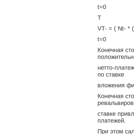
t=0
T
VT- = ( Nt- * 
t=0
Конечная ст
положитель
нетто-плате
по ставке
вложения фи
Конечная сто
ревальвиров
ставке прив
платежей.
При этом са