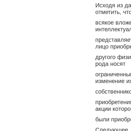
Исходя из д
отметить, чт
всякое влож
интеллектуа
представляе
лицо приобре
другого физи
рода носят
ограниченный
изменение и
собственнико
приобретени
акции которо
были приобр
Следующее, 