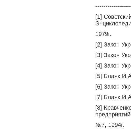
-----------------
[1] Советски
Энциклопеди
1979г.
[2] Закон Ук
[3] Закон Ук
[4] Закон Ук
[5] Бланк И
[6] Закон У
[7] Бланк И
[8] Кравченк
предприятий
№7, 1994г.