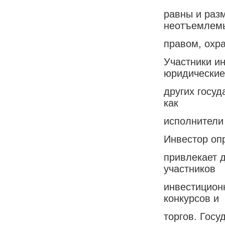
равны и раз
неотъемлем
правом, охр
Участники и
юридические
других госу
как
исполнители 
Инвестор оп
привлекает 
участников
инвестиционн
конкурсов и
торгов. Гос