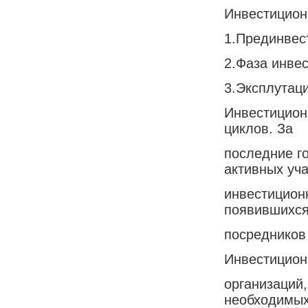
Инвестицион
1.Прединвес
2.Фаза инве
3.Эксплутац
Инвестицион
циклов. За
последние г
активных уч
инвестиционн
появившихс
посредников
Инвестицион
организаций
необходимы