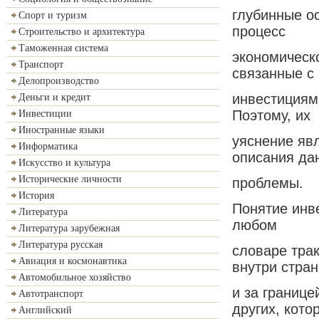
глубинные о
Спорт и туризм
процесс
Строительство и архитектура
Таможенная система
экономическо
Транспорт
связанные с
Делопроизводство
инвестициям
Деньги и кредит
Поэтому, их
Инвестиции
Иностранные языки
уяснение яв
Информатика
описания да
Искусство и культура
Исторические личности
проблемы.
История
Понятие инве
Литература
любом
Литература зарубежная
Литература русская
словаре трак
Авиация и космонавтика
внутри стра
Автомобильное хозяйство
и за границе
Автотранспорт
других, кото
Английский