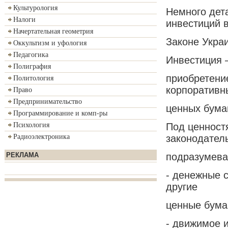
Культурология
Немного дет
Налоги
инвестиций 
Начертательная геометрия
Законе Украи
Оккультизм и уфология
Педагогика
Инвестиция 
Полиграфия
приобретени
Политология
корпоративн
Право
Предпринимательство
ценных бума
Программирование и комп-ры
Под ценност
Психология
законодател
Радиоэлектроника
подразумева
РЕКЛАМА
- денежные с
другие
ценные бума
- движимое 