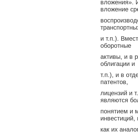
вложения». 
вложение ср
воспроизвод
транспортны
и т.п.). Вме
оборотные
активы, и в
облигации и
т.п.), и в о
патентов,
лицензий и т
являются бо
понятием и 
инвестиций, 
как их аналог