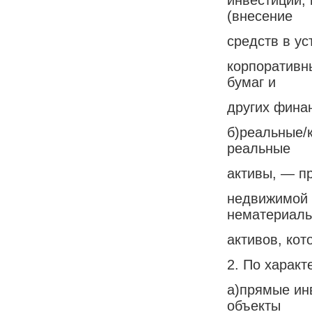
(внесение
средств в у
корпоративн
бумаг и
других фина
б)реальные/
реальные
активы, — п
недвижимой 
нематериал
активов, кот
2. По характ
а)прямые ин
объекты