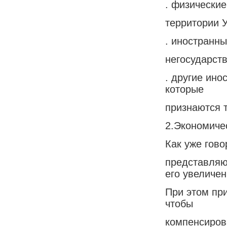
. физически
территории 
. иностранн
негосударст
. другие ино
которые
признаются 
2.Экономиче
Как уже гово
представляю
его увеличен
При этом пр
чтобы
компенсиров