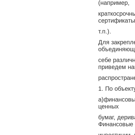
(например,
краткосрочн
сертификаты
т.п.).
Для закрепле
объединяющ
себе различ
приведем на
распростран
1. По объект
а)финансовы
ценных
бумаг, дери
Финансовые
инвестиции,