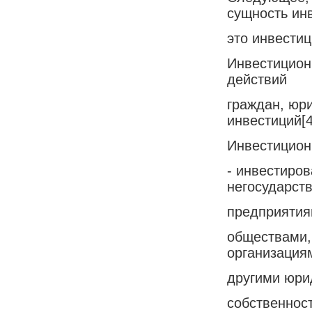
сущность ин
это инвестиц
Инвестицион
действий
граждан, юри
инвестиций[4
Инвестицион
- инвестиро
негосударст
предприятия
обществами,
организация
другими юри
собственност