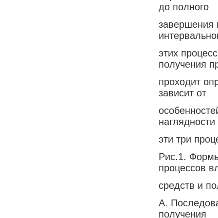
до полного
завершения п
интервально
этих процес
получения п
проходит оп
зависит от
особенносте
наглядности
эти три проц
Рис.1. Форм
процессов в
средств и по
А. Последов
получения