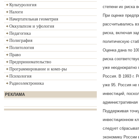
Культурология
степени их риска в
Налоги
При оценке предпр
Начертательная геометрия
рассчитывались в
Оккультизм и уфология
риска, включая за
Педагогика
Полиграфия
политическую стаб
Политология
Оценка дана по 10
Право
риска соответствуе
Предпринимательство
уже неоднократно 
Программирование и комп-ры
Россия. В 1993 г. 
Психология
Радиоэлектроника
уже 95. Россия не
инвестиций, поскол
РЕКЛАМА
административная 
Поддерживая точку
инвестиционном кл
следует сбрасыват
экономику России 