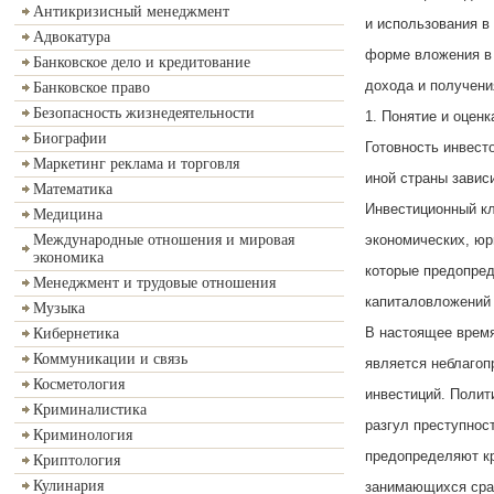
Антикризисный менеджмент
и использования в 
Адвокатура
форме вложения в 
Банковское дело и кредитование
дохода и получени
Банковское право
Безопасность жизнедеятельности
1. Понятие и оценк
Биографии
Готовность инвест
Маркетинг реклама и торговля
иной страны завис
Математика
Инвестиционный кл
Медицина
экономических, юр
Международные отношения и мировая
экономика
которые предопред
Менеджмент и трудовые отношения
капиталовложений 
Музыка
В настоящее время
Кибернетика
Коммуникации и связь
является неблагоп
Косметология
инвестиций. Полит
Криминалистика
разгул преступнос
Криминология
предопределяют кр
Криптология
Кулинария
занимающихся сра