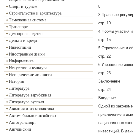
8
Спорт и туризм
Строительство и архитектура
3.Правовое регули
Таможенная система
стр. 10
Транспорт
4.Формы участия и
Делопроизводство
стр. 15
Деньги и кредит
Инвестиции
5.Страхование и о
Иностранные языки
стр. 22
Информатика
6.Управление инв
Искусство и культура
стр. 23
Исторические личности
Заключение
История
Литература
стр. 24
Литература зарубежная
Введение
Литература русская
Одной из закономе
Авиация и космонавтика
привлечение и исп
Автомобильное хозяйство
Автотранспорт
национальных экон
Английский
инвестиций. В дан