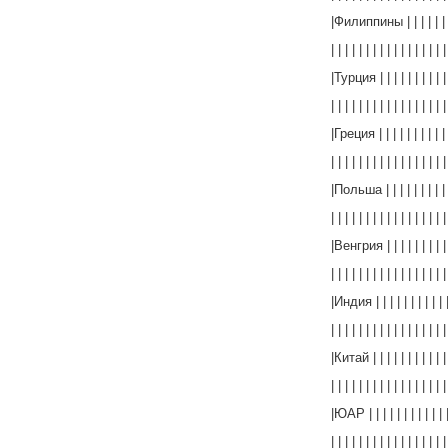
|Филиппины | | | | | | | | 
| | | | | | | | | | | | | | | | |
|Турция | | | | | | | | | | |
| | | | | | | | | | | | | | | | |
|Греция | | | | | | | | | | |
| | | | | | | | | | | | | | | | |
|Польша | | | | | | | | | | 
| | | | | | | | | | | | | | | | |
|Венгрия | | | | | | | | | | 
| | | | | | | | | | | | | | | | |
|Индия | | | | | | | | | | | 
| | | | | | | | | | | | | | | | |
|Китай | | | | | | | | | | | |
| | | | | | | | | | | | | | | | |
|ЮАР | | | | | | | | | | | | 
| | | | | | | | | | | | | | | | |