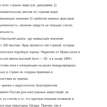
о всех странах мира (см. диаграмму 1).
инимательских рисков по странам мира
звешенные значения 11 наиболее важных факторов
долженность, наличие средств на текущих счетах,
ильность.
0-балльной шкале, где наивысшее значение
т 100 баллам. Ирак является той страной, которая
получала подобную оценку. Недалеко от Ирака ушла и
Россия имела высокий балл — 82, а в конце 1994 г.
 готова пока к конкуренции на рынке международных
ьку в стране не создана правовая и
система их приема.
 зрения о недостаточно благоприятном
имате России для иностранных инвестиций, не
ь со счетов и то, что крупные внешние вливания в
все еще невыгодны Западу. Причем, как в