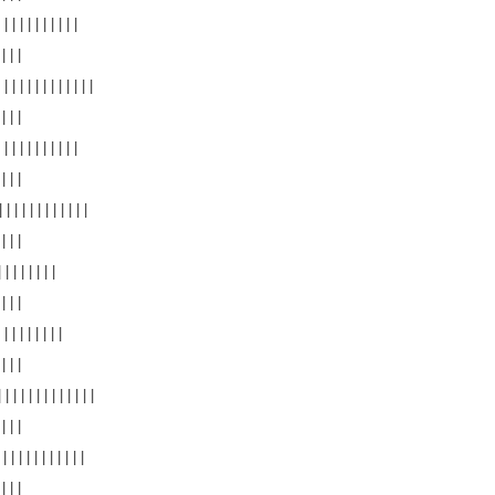
 | | | | | | | | |
 | | |
| | | | | | | | | | |
 | | |
 | | | | | | | | |
 | | |
| | | | | | | | | |
 | | |
| | | | | | |
 | | |
| | | | | | | |
 | | |
| | | | | | | | | | |
 | | |
| | | | | | | | | |
 | | |