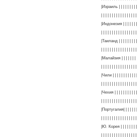
|Израиль | | | | | | | | | |
| | | | | | | | | | | | | | | | |
|Индонезия | | | | | | | | 
| | | | | | | | | | | | | | | | |
|Таиланд | | | | | | | | | |
| | | | | | | | | | | | | | | | |
|Малайзия | | | | | | | | | 
| | | | | | | | | | | | | | | | |
|Чили | | | | | | | | | | | | 
| | | | | | | | | | | | | | | | |
|Чехия | | | | | | | | | | | 
| | | | | | | | | | | | | | | | |
|Португалия| | | | | | | | 
| | | | | | | | | | | | | | | | |
|Ю. Корея | | | | | | | | | 
| | | | | | | | | | | | | | | | |