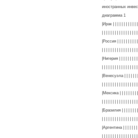
иностранных инвес
диаграмма 1
|Ирак | | | | | | | | | | | | 
| | | | | | | | | | | | | | | | |
|Россия | | | | | | | | | | |
| | | | | | | | | | | | | | | | |
|Нигерия | | | | | | | | | | 
| | | | | | | | | | | | | | | | |
|Венесуэла | | | | | | | | 
| | | | | | | | | | | | | | | | |
|Мексика | | | | | | | | | |
| | | | | | | | | | | | | | | | |
|Бразилия | | | | | | | | | 
| | | | | | | | | | | | | | | | |
|Аргентина | | | | | | | | |
| | | | | | | | | | | | | | | | |