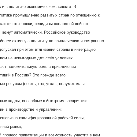
к и в политико-экономическом аспекте. В
литике промышленно развитых стран по отношению к
таются отголоски, рецидивы «холодной войны»,
счезнут автоматически. Российское руководство
более активную политику по привлечению иностранных
 допуская при этом втягивания страны в интеграцию
вом на невыгодных для себя условиях.
рают положительную роль в привлечении
тиций в Россию? Это прежде всего:
ные ресурсы (нефть, газ, уголь, полуметаллы,
;
ные кадры, способные к быстрому восприятию
ий в производстве и управлении;
дешевизна квалифицированной рабочей силы;
енний рынок;
 процесс приватизации и возможность участия в нем