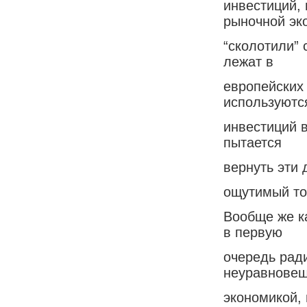
инвестиций,
рыночной эк
“сколотили”
лежат в
европейских
используютс
инвестиций 
пытается
вернуть эти 
ощутимый то
Вообще же к
в первую
очередь рад
неуравнове
экономикой,