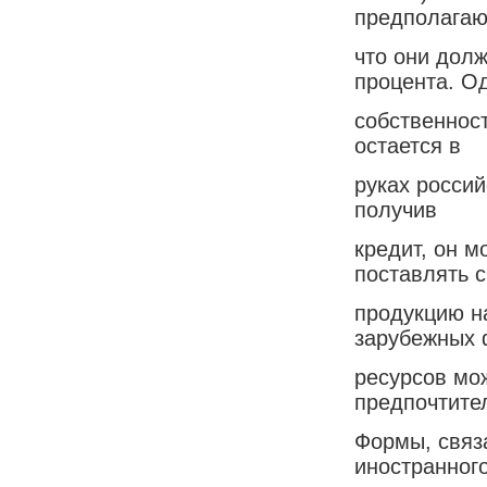
предполагаю
что они дол
процента. О
собственнос
остается в
руках россий
получив
кредит, он м
поставлять 
продукцию н
зарубежных
ресурсов мо
предпочтите
Формы, связ
иностранног