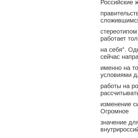
Российские 
правительств
сложившимс
стереотипом 
работает тол
на себя”. О
сейчас напр
именно на т
условиями д
работы на р
рассчитыват
изменение с
Огромное
значение для
внутриросси