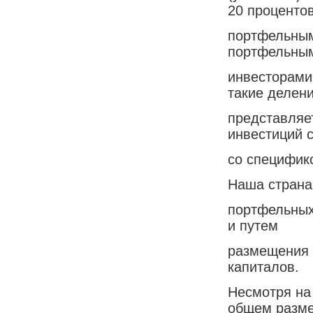
20 процентов
портфельным
портфельны
инвесторами 
такие делен
представляе
инвестиций 
со специфико
Наша страна
портфельных
и путем
размещения 
капиталов.
Несмотря на
общем разм