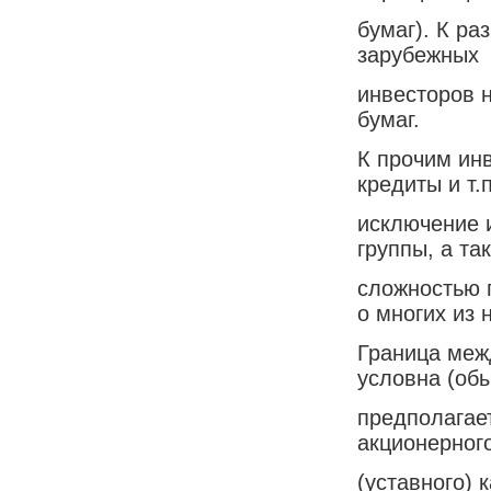
бумаг). К р
зарубежных
инвесторов 
бумаг.
К прочим ин
кредиты и т.
исключение 
группы, а та
сложностью 
о многих из 
Граница меж
условна (об
предполагае
акционерног
(уставного)