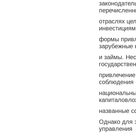
законодатель
перечисленн
отраслях це
инвестициям
формы привл
зарубежные 
и займы. Нес
государствен
привлечение
соблюдения
национальны
капиталовло
названные с
Однако для 
управления