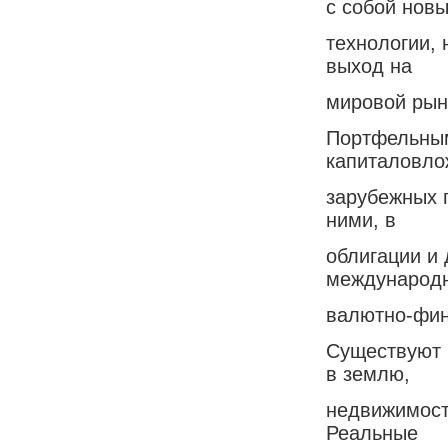
с собой нов
технологии,
выход на
мировой рын
Портфельным
капиталовло
зарубежных 
ними, в
облигации и 
международ
валютно-фин
Существуют 
в землю,
недвижимость
Реальные