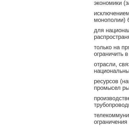
экономики (з
исключением
монополии) 
для национа
распростран
только на п
ограничить в
отрасли, св
национальны
ресурсов (н
промысел ры
производстве
трубопроводы
телекоммуни
ограничения