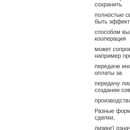
сохранить
полностью с
быть эффек
способом вы
кооперация
может сопро
например пр
передаче ино
оплаты за
передачу лиц
создании со
производства
Разные форм
сделки,
лизинг) озн