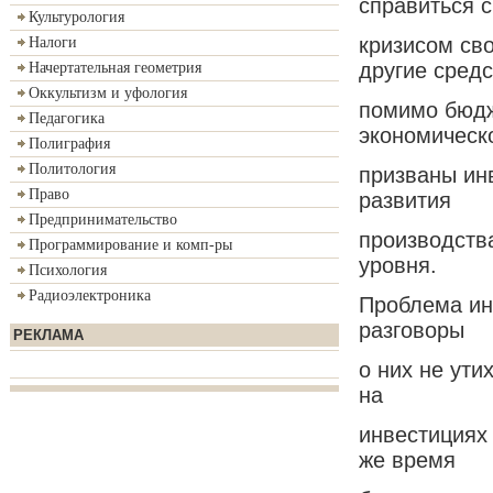
справиться с
Культурология
кризисом св
Налоги
другие средс
Начертательная геометрия
Оккультизм и уфология
помимо бюдж
Педагогика
экономическ
Полиграфия
Политология
призваны ин
Право
развития
Предпринимательство
производства
Программирование и комп-ры
уровня.
Психология
Радиоэлектроника
Проблема ин
разговоры
РЕКЛАМА
о них не ути
на
инвестициях 
же время