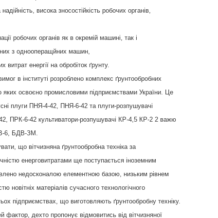
 надійність, висока зносостійкість робочих органів,
ації робочих органів як в окремій машині, так і
ених з однооперащйних машин,
х витрат енергії на обробіток ґрунту.
вимог в інституті розроблено комплекс ґрунтообробних
 яких освоєно промисловими підприємствами України. Це
русні плуги ПНЯ-4-42, ПНЯ-6-42 та плуги-розпушувачі
42, ПРК-6-42 культиватори-розпушувачі КР-4,5 КР-2 2 важю
В-6, БДВ-ЗМ.
вати, що вітчизняна ґрунтообробна техніка за
вічністю енерговитратами ще поступається іноземним
влено недосконалою елементною базою, низьким рівнем
істю новітніх матеріалів сучасного технологічного
тьох підприємствах, що виготовляють ґрунтообробну техніку.
й фактор, дехто пропонує відмовитись від вітчизняної