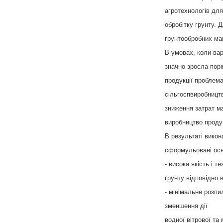
агротехнологів дл
обробітку грунту. 
ґрунтообробних ма
В умовах, коли вар
значно зросла порі
продукції проблема
сільгоспвиробницт
зниження затрат ма
виробництво продук
В результаті викон
сформульовані осно
- висока якість і т
ґрунту відповідно 
- мінімальне розпи
зменшення дії
водної вітрової та 