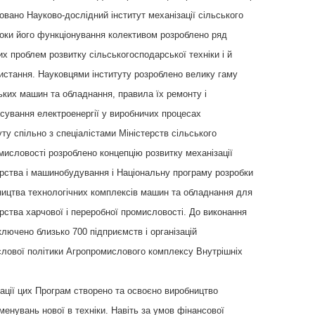
новано Науково-дослідний інститут механізації сільського
роки його функціонування колективом розроблено ряд
х проблем розвитку сільськогосподарської техніки і й
истання. Науковцями інституту розроблено велику гаму
ьких машин та обладнання, правила їх ремонту і
осування електроенергії у виробничих процесах
ту спільно з спеціалістами Міністерств сільського
мисловості розроблено концепцію розвитку механізації
арства і машинобудування і Національну програму розробки
ництва технологічних комплексів машин та обладнання для
рства харчової і переробної промисловості. До виконання
лючено близько 700 підприємств і організацій
слової політики Агропромислового комплексу Внутрішніх
зації цих Програм створено та освоєно виробництво
менувань нової в техніки. Навіть за умов фінансової