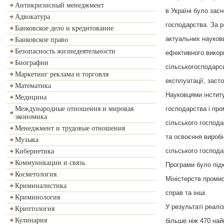
Антикризисный менеджмент
в Україні було зас
Адвокатура
господарства. За 
Банковское дело и кредитование
актуальних наукови
Банковское право
Безопасность жизнедеятельности
ефективного викор
Биографии
сільськогосподарс
Маркетинг реклама и торговля
експлуатації, заст
Математика
Науковцями інститу
Медицина
господарства і про
Международные отношения и мировая
экономика
сільського господ
Менеджмент и трудовые отношения
та освоєння вироб
Музыка
сільського господа
Кибернетика
Коммуникации и связь
Програми було підк
Косметология
Міністерств проми
Криминалистика
справ та інші.
Криминология
У результаті реалі
Криптология
Кулинария
більше ніж 470 най