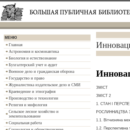
МЕНЮ
Инноваци
Главная
Астрономия и космонавтика
Биология и естествознание
Бухгалтерский учет и аудит
Инновац
Военное дело и гражданская оборона
Государство и право
Журналистика издательское дело и СМИ
ЗМІСТ
Краеведение и этнография
ЗМІСТ 2
Производство и технологии
1. СТАН І ПЕРС
Религия и мифология
Сельское лесное хозяйство и
РОСЛИННИЦТВА 
землепользование
1.1. Вітчизняна ме
Социальная работа
1.2. Перспективна 
Социология и обществознание