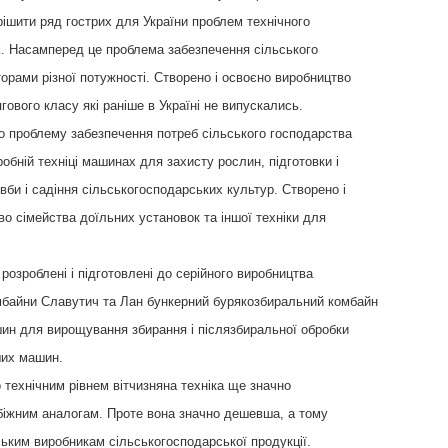
ішити ряд гострих для України проблем технічного
. Насамперед це проблема забезпечення сільського
орами різної потужності. Створено і освоєно виробництво
ягового класу які раніше в Україні не випускались.
о проблему забезпечення потреб сільського господарства
робній техніці машинах для захисту рослин, підготовки і
вби і садіння сільськогосподарських культур. Створено і
о сімейства доїльних установок та іншої техніки для
 розроблені і підготовлені до серійного виробництва
мбайни Славутич та Лан бункерний бурякозбиральний комбайн
ин для вирощування збирання і післязбиральної обробки
ших машин.
 технічним рівнем вітчизняна техніка ще значно
біжним аналогам. Проте вона значно дешевша, а тому
ьким виробникам сільськогосподарської продукції.