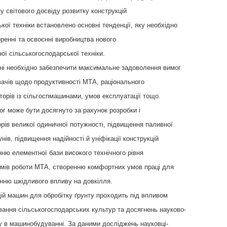
зу світового досвіду розвитку конструкцій
кої техніки встановлено основні тенденції, яку необхідно
ренні та освоєнні виробництва нового
ної сільськогосподарської техніки.
ні необхідно забезпечити максимальне задоволення вимог
вачів щодо продуктивності МТА, раціонального
торів із сільгоспмашинами, умов експлуатації тощо.
г може бути досягнуто за рахунок розробки і
рів великої одиничної потужності, підвищення паливної
нів, підвищення надійності й уніфікації конструкцій
ню елементної бази високого технічного рівня
имів роботи МТА, створенню комфортних умов праці для
нню шкідливого впливу на довкілля.
ій машин для обробітку ґрунту проходить під впливом
вання сільськогосподарських культур та досягнень науково-
су в машинобудуванні. За даними досліджень науковці-