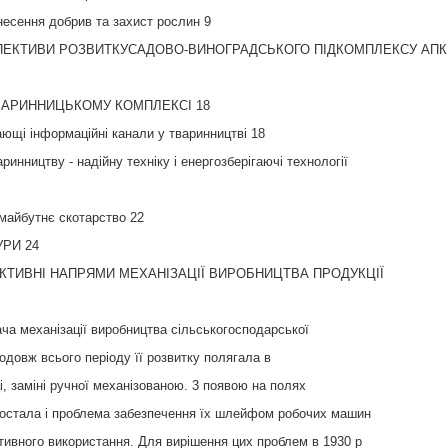
несення добрив та захист рослин 9
СПЕКТИВИ РОЗВИТКУСАДОВО-ВИНОГРАДСЬКОГО ПІДКОМПЛЕКСУ АПК
ТВАРИННИЦЬКОМУ КОМПЛЕКСІ 18
ющі інформаційні канали у тваринництві 18
ринництву - надійну техніку і енергозберігаючі технології
- майбутнє скотарство 22
РИ 24
ПЕКТИВНІ НАПРЯМИ МЕХАНІЗАЦІЇ ВИРОБНИЦТВА ПРОДУКЦІЇ
ча механізації виробництва сільськогосподарської
продовж всього періоду її розвитку полягала в
ці, заміні ручної механізованою. 3 появою на полях
 постала і проблема забезпечення їх шлейфом робочих машин
ктивного використання. Для вирішення цих проблем в 1930 р