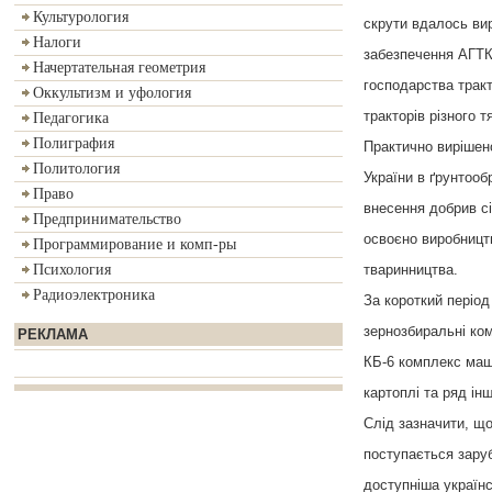
Культурология
скрути вдалось вир
Налоги
забезпечення АГТК
Начертательная геометрия
господарства тракт
Оккультизм и уфология
тракторів різного т
Педагогика
Полиграфия
Практично вирішен
Политология
України в ґрунтооб
Право
внесення добрив сі
Предпринимательство
освоєно виробництв
Программирование и комп-ры
тваринництва.
Психология
Радиоэлектроника
За короткий період
зернозбиральні ко
РЕКЛАМА
КБ-6 комплекс маш
картоплі та ряд ін
Слід зазначити, що
поступається зару
доступніша українс