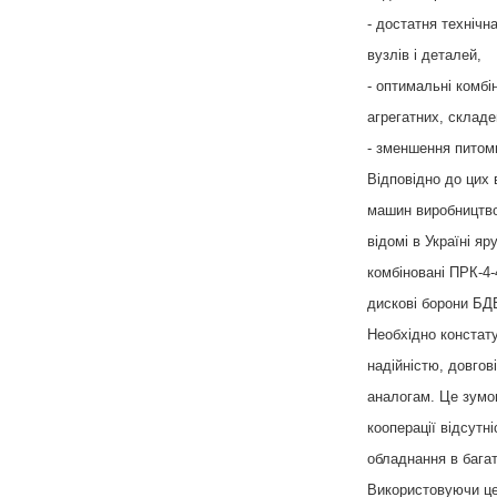
- достатня технічна
вузлів і деталей,
- оптимальні комбін
агрегатних, склад
- зменшення питоми
Відповідно до цих 
машин виробництво
відомі в Україні я
комбіновані ПРК-4-
дискові борони БД
Необхідно констату
надійністю, довго
аналогам. Це зумо
кооперації відсутн
обладнання в бага
Використовуючи це