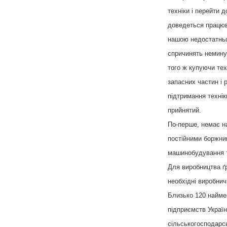
техніки і перейти 
доведеться працюва
нашою недостатньо 
спричинять немину
того ж купуючи тех
запасних частин і 
підтримання технік
прийнятий.
По-перше, немає на
постійними боржни
машинобудування т
Для виробництва ґр
необхідні виробнич
Близько 120 найме
підприємств Україн
сільськогосподарсь