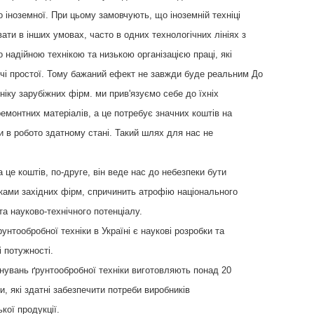
до іноземної. При цьому замовчують, що іноземній техніці
ти в інших умовах, часто в одних технологічних лініях з
надійною технікою та низькою організацією праці, які
чі простої. Тому бажаний ефект не завжди буде реальним До
ніку зарубіжних фірм. ми прив'язуємо себе до їхніх
ремонтних матеріалів, а це потребує значних коштів на
и в робото здатному стані. Такий шлях для нас не
 це коштів, по-друге, він веде нас до небезпеки бути
ками західних фірм, спричинить атрофію національного
а науково-технічного потенціалу.
унтообробної техніки в Україні є наукові розробки та
і потужності.
нувань ґрунтообробної техніки виготовляють понад 20
и, які здатні забезпечити потреби виробників
кої продукції.