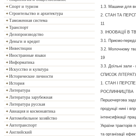
1.3. Машини для в
Спорт и туризм
Строительство и архитектура
2. СТАН ТА ПЕР
Таможенная система
11
Транспорт
3. ІНООВАЦІЇ В 
Делопроизводство
3.1. Приємо-переда
Деньги и кредит
Инвестиции
3.2. Молочному тва
Иностранные языки
19
Информатика
3.3. Доїльні зали 
Искусство и культура
СПИСОК ЛІТЕРАТУ
Исторические личности
1. СТАН І ПЕРС
История
Литература
РОСЛИННИЦТВА
Литература зарубежная
Першочергова зада
Литература русская
продукції нині і в
Авиация и космонавтика
інтенсифікації пра
Автомобильное хозяйство
Автотранспорт
України тракторів
Английский
та організації ефе