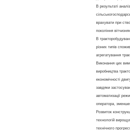
В результаті аналі
сільськогосподарсь
врахувати при ство
покоління вітчизня
В тракторобудуван
різних типів спожи
агрегатування трак
Виконання цих вимо
виробництва тракто
економічності двигу
завдяки застосуван
автоматизації реж
оператора, зменше
Розвиток конструкц
технологій вирощу
технічного прогре