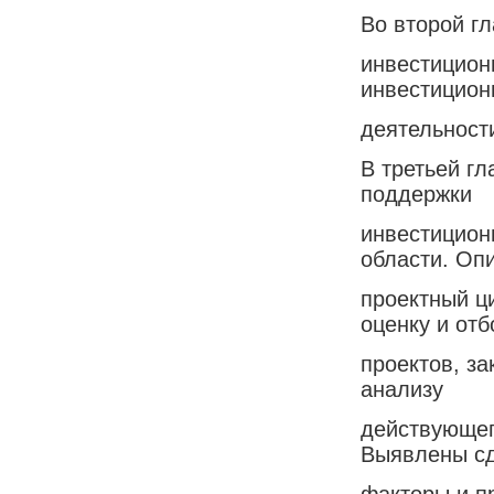
Во второй г
инвестицион
инвестицион
деятельност
В третьей г
поддержки
инвестицион
области. Оп
проектный ц
оценку и отб
проектов, з
анализу
действующег
Выявлены с
факторы и п