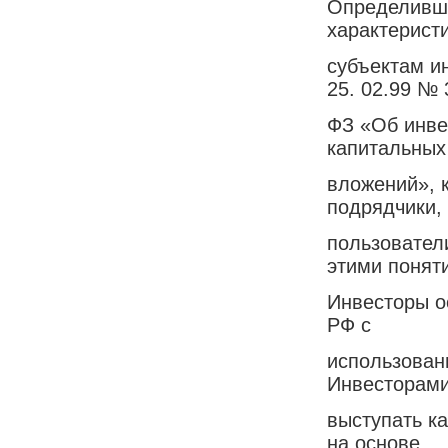
Определивши
характерист
субъектам ин
25. 02.99 № 
ФЗ «Об инве
капитальных
вложений», к
подрядчики,
пользовател
этими понят
Инвесторы о
РФ с
использован
Инвесторами
выступать к
на основе