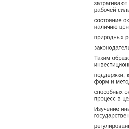
затрагивают
рабочей сил
состояние о
наличию це
природных р
законодател
Таким образ
инвестицион
поддержки, 
форм и мето
способных о
процесс в ц
Изучение ин
государстве
регулирован