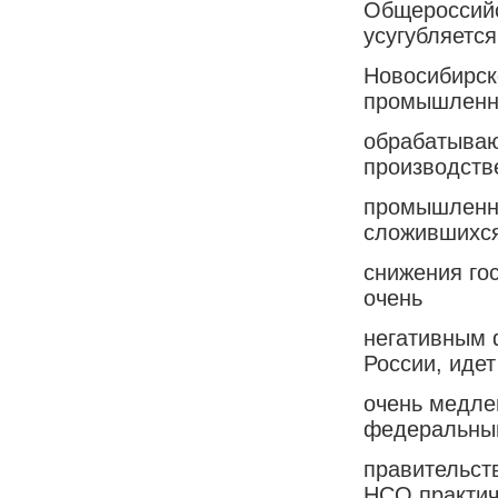
Общероссийс
усугубляется
Новосибирск
промышленн
обрабатываю
производств
промышленно
сложившихся
снижения го
очень
негативным 
России, идет
очень медле
федеральны
правительст
НСО практич