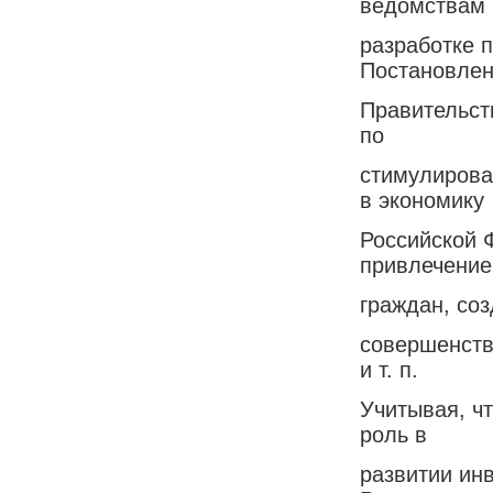
ведомствам 
разработке 
Постановле
Правительст
по
стимулирова
в экономику
Российской 
привлечение
граждан, соз
совершенств
и т. п.
Учитывая, ч
роль в
развитии ин