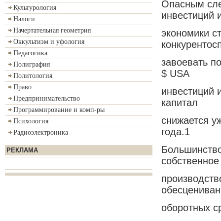
Опасным сле
Культурология
инвестиций 
Налоги
Начертательная геометрия
экономики с
Оккультизм и уфология
конкурентос
Педагогика
завоевать по
Полиграфия
$ USA
Политология
Право
инвестиций 
Предпринимательство
капитал
Программирование и комп-ры
снижается уж
Психология
года.1
Радиоэлектроника
Большинство
РЕКЛАМА
собственное
производств
обесцениван
оборотных с