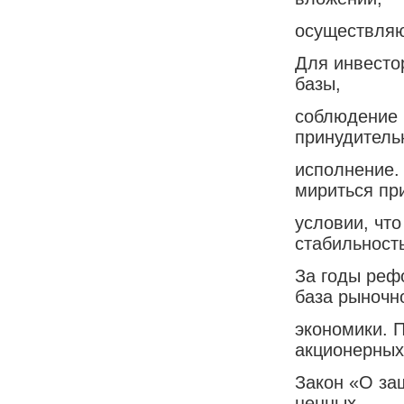
осуществляю
Для инвесто
базы,
соблюдение 
принудитель
исполнение.
мириться пр
условии, что
стабильность
За годы реф
база рыночн
экономики. 
акционерных
Закон «О за
ценных