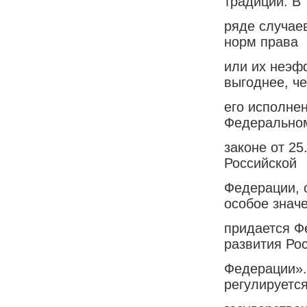
традиции. В
ряде случаев
норм права
или их неэф
выгоднее, ч
его исполнен
Федерально
законе от 25
Российской
Федерации, 
особое знач
придается Ф
развития Ро
Федерации».
регулируетс