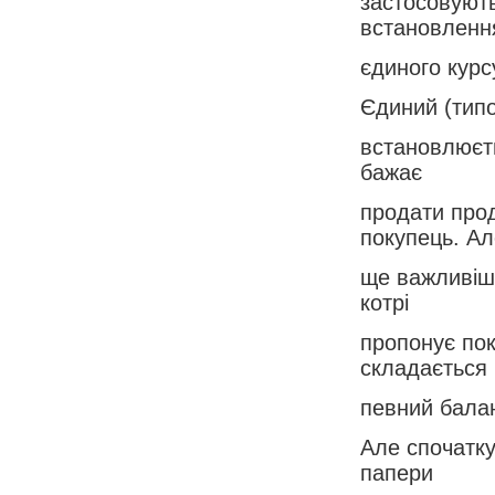
застосовують
встановленн
єдиного курс
Єдиний (типо
встановлюєть
бажає
продати прода
покупець. Ал
ще важливіши
котрі
пропонує пок
складається
певний балан
Але спочатку 
папери