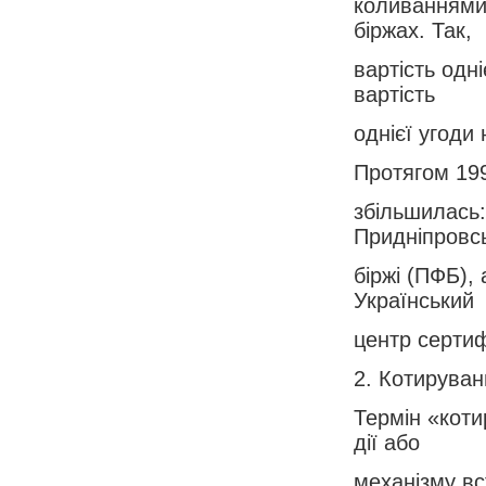
коливаннями 
біржах. Так,
вартість одн
вартість
однієї угоди
Протягом 199
збільшилась:
Придніпровсь
біржі (ПФБ),
Український
центр сертиф
2. Котируван
Термін «коти
дії або
механізму вс