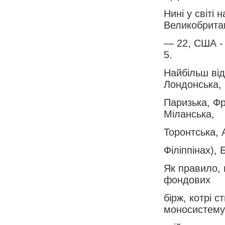
Нині у світі 
Великобритан
— 22, США - 
5.
Найбільш від
Лондонська,
Паризька, Фр
Міланська,
Торонтська, 
Філіппінах), 
Як правило, 
фондових
бірж, котрі 
моносистему