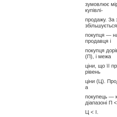
зумовлює мір
купівлі-
продажу. За 
збільшується
покупця — нав
продавця і
покупця дор
(П), і межа
ціни, що її 
рівень
ціни (Ц). Пр
а
покупець — к
діапазоні П <
Ц < І.