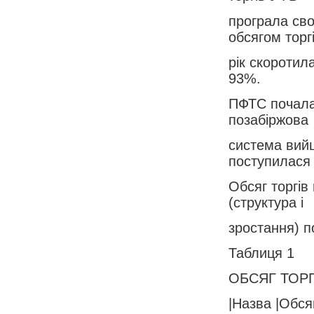
програла сво
обсягом торг
рік скоротил
93%.
ПФТС почала 
позабіржова
система вийш
поступилася
Обсяг торгів
(структура і
зростання) п
Таблиця 1
ОБСЯГ ТОР
|Назва |Обсяг