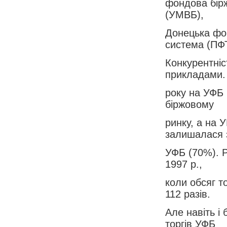
фондова бірж
(УМВБ),
Донецька фо
система (ПФ
Конкурентніс
прикладами.
року на УФБ 
біржовому
ринку, а на
залишалася 
УФБ (70%). Рі
1997 р.,
коли обсяг т
112 разів.
Але навіть і
торгів УФБ