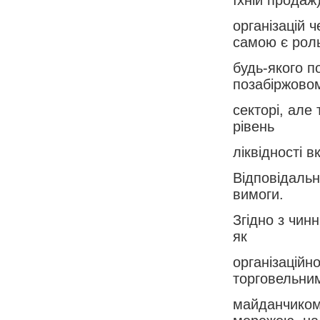
організацій 
самою є рол
будь-якого п
позабіржово
секторі, але
рівень
ліквідності в
Відповідальн
вимоги.
Згідно з чин
як
організаційн
торговельни
майданчиком