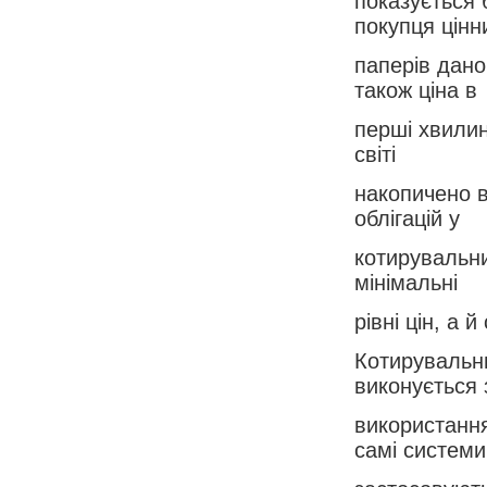
показується 
покупця цінн
паперів дано
також ціна в
перші хвилин
світі
накопичено в
облігацій у
котирувальни
мінімальні
рівні цін, а 
Котирувальн
виконується 
використання
самі системи