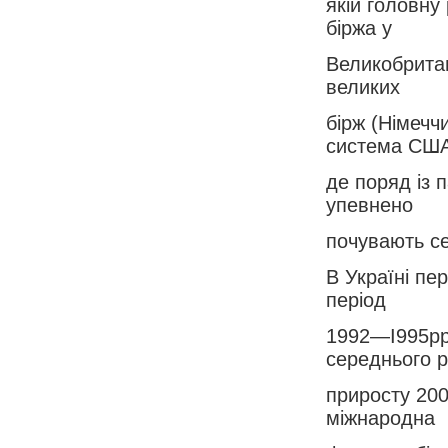
якій головну
біржа у
Великобритані
великих
бірж (Німечч
система США
де поряд із 
упевнено
почувають се
В Україні пе
період
1992—І995рр
середнього р
приросту 200
міжнародна