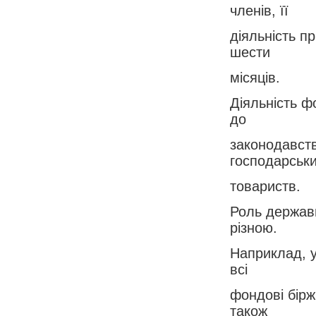
членів, її
діяльність п
шести
місяців.
Діяльність ф
до
законодавств
господарськ
товариств.
Роль держави
різною.
Наприклад, у
всі
фондові бірж
також