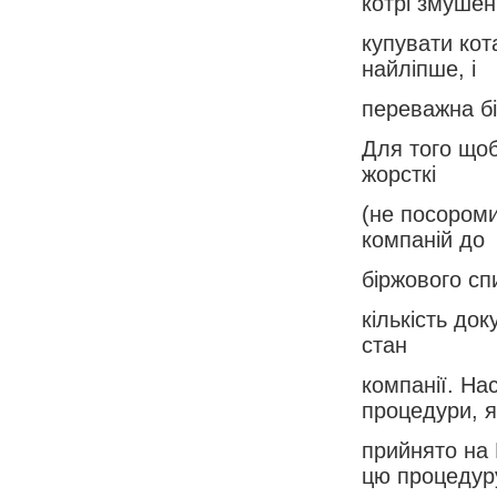
котрі змушен
купувати кот
найліпше, і
переважна бі
Для того щоб
жорсткі
(не посороми
компаній до
біржового спи
кількість до
стан
компанії. На
процедури, я
прийнято на 
цю процедур