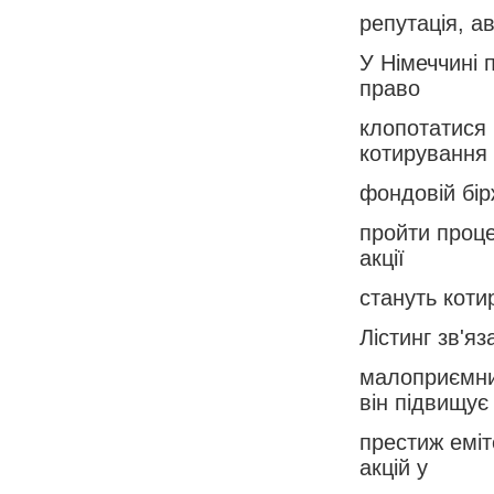
репутація, ав
У Німеччині 
право
клопотатися 
котирування
фондовій бір
пройти проце
акції
стануть коти
Лістинг зв'я
малоприємним
він підвищує
престиж еміт
акцій у