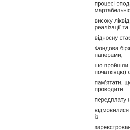
процесі опод
мартабельніс
високу ліквід
реалізації та
відносну стаб
Фондова бірж
паперами,
що пройшли л
початківцю) 
пам'ятати, щ
проводити
передплату на
відмовилися 
із
зареєстрован