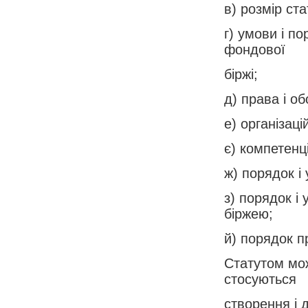
в) розмір ст
г) умови і п
фондової
біржі;
д) права і об
е) організаці
є) компетенц
ж) порядок і
з) порядок і
біржею;
й) порядок п
Статутом мож
стосуються
створення і д