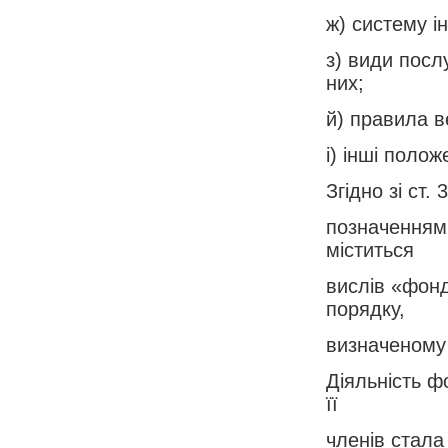
ж) систему і
з) види посл
них;
й) правила в
і) інші поло
Згідно зі ст
позначенням
міститься
вислів «фонд
порядку,
визначеному 
Діяльність фо
її
членів стала