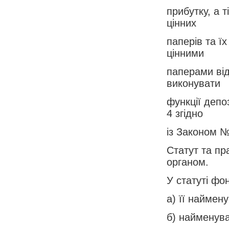
прибутку, а т
цінних
паперів та ї
цінними
паперами від
виконувати
функції депо
4 згідно
із Законом №
Статут та пр
органом.
У статуті фо
а) її наймен
б) найменува