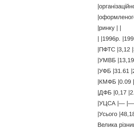
|організаційно
|оформленого
|ринку | |
| |1996р. |199
|ПФТС |3,12 |
|УМВБ |13,19 
|УФБ |31.61 |
|КМФБ |0.09 |
|ДФБ |0,17 |2
|УЦСА |— |— 
|Усього |48,1
Велика різни