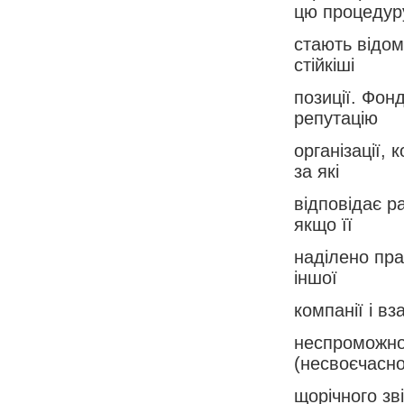
цю процедур
стають відом
стійкіші
позиції. Фон
репутацію
організації,
за які
відповідає р
якщо її
наділено пра
іншої
компанії і вз
неспроможнос
(несвоєчасн
щорічного зв