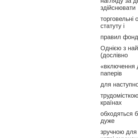
нагляду за д
здійснювати
торговельні 
статуту і
правил фондо
Однією з най
(дослівно
«включення д
паперів
для наступно
трудомісткою
країнах
обходяться б
дуже
зручною для 