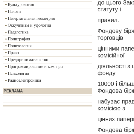
до цього Зак
Культурология
статуту і
Налоги
Начертательная геометрия
правил.
Оккультизм и уфология
Фондову бірж
Педагогика
торговців
Полиграфия
Политология
цінними папе
Право
комісійної
Предпринимательство
діяльності з
Программирование и комп-ры
фонду
Психология
Радиоэлектроника
10000 і біль
Фондова бір
РЕКЛАМА
набуває прав
комісією з
цінних папер
Фондова бірж