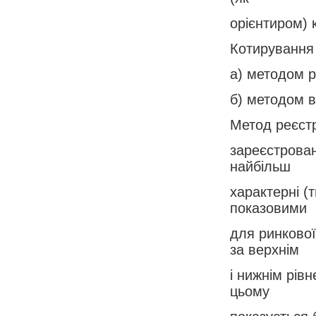
орієнтиром) 
Котирування 
а) методом р
б) методом в
Метод реєстр
зареєстрован
найбільш
характерні (т
показовими
для ринкової
за верхнім
і нижнім рів
цьому