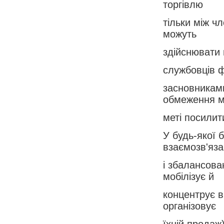
торгівлю
тільки між чл
можуть
здійснювати 
службовців ф
засновниками
обмеження м
меті посилит
У будь-якої б
взаємозв'яз
і збалансова
мобілізує й
концентрує в
організовує
їхній продаж