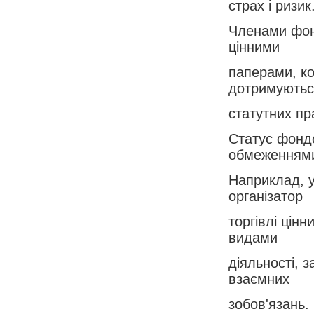
страх і ризик
Членами фонд
цінними
паперами, ко
дотримуються
статутних пр
Статус фондо
обмеженням
Наприклад, у
організатор
торгівлі цін
видами
діяльності, 
взаємних
зобов'язань.