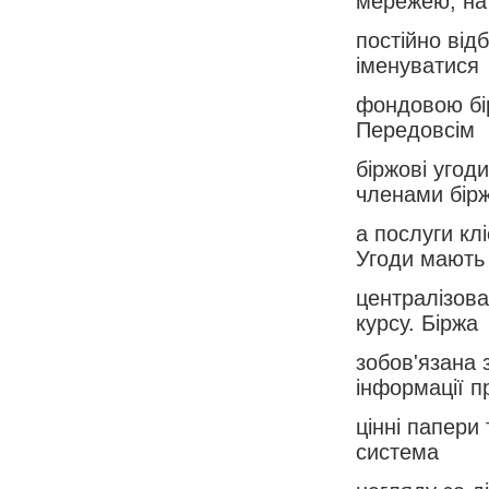
мережею, на
постійно від
іменуватися
фондовою бір
Передовсім
біржові угод
членами бірж
а послуги кл
Угоди мають
централізова
курсу. Біржа
зобов'язана
інформації п
цінні папери 
система