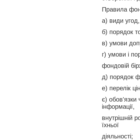
Правила фон
а) види угод
б) порядок то
в) умови доп
г) умови і п
фондовій бір
д) порядок фо
е) перелік ц
є) обов'язки
інформації,
внутрішній р
їхньої
діяльності;