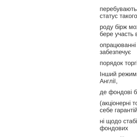
перебувають
статус таког
роду бірж мо
бере участь 
опрацюванні 
забезпечує
порядок торг
Інший режим 
Англії,
де фондові б
(акціонерні 
себе гаранті
ні щодо стаб
фондових