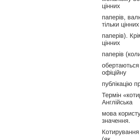
цінних
паперів, вал
тільки цінних
паперів). Кр
цінних
паперів (кол
обертаються 
офіційну
публікацію п
Термін «кот
Англійська
мова користу
значення.
Котирування 
(як