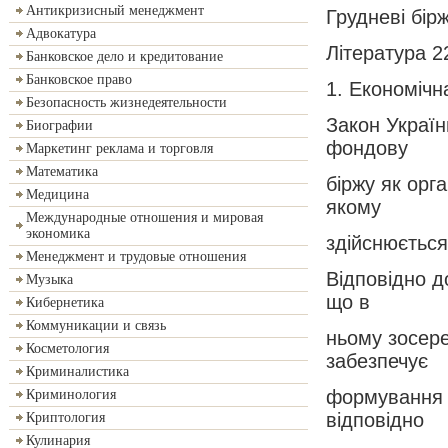
Антикризисный менеджмент
Грудневі бірж
Адвокатура
Література 2
Банковское дело и кредитование
Банковское право
1. Економічн
Безопасность жизнедеятельности
Закон Україн
Биографии
фондову
Маркетинг реклама и торговля
Математика
біржу як орг
Медицина
якому
Международные отношения и мировая
экономика
здійснюється
Менеджмент и трудовые отношения
Відповідно д
Музыка
що в
Кибернетика
Коммуникации и связь
ньому зосере
Косметология
забезпечує
Криминалистика
формування ї
Криминология
відповідно
Криптология
Кулинария