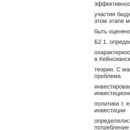
эффективнос
участия бюдж
этом этапе 
быть оценен
Б2 1. опреде
охарактериз
в Кейнсианс
теории. С ма
проблема
инвестирова
инвестицион
политики т. 
инвестиции
определялись
потребление