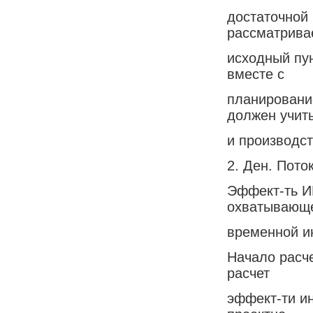
достаточной
рассматрива
исходный пун
вместе с
планировани
должен учит
и производс
2. Ден. Пото
Эффект-ть ИП
охватывающ
временной ин
Начало расче
расчет
эффект-ти ин