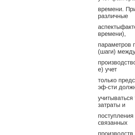
времени. Пр
различные
аспектыфакт
времени),
параметров 
(шаги) межд
производство
е) учет
только предс
эф-сти долж
учитываться
затраты и
поступления
связанных
производств