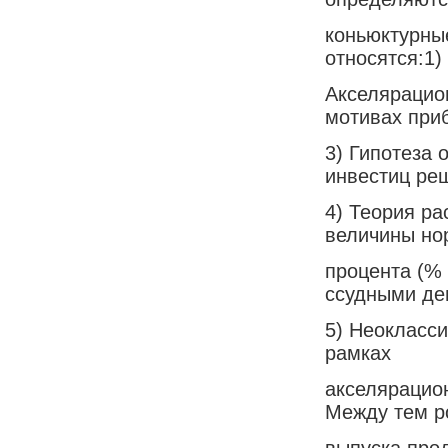
коньюктурны
относятся:1)
Акселярацио
мотивах при
3) Гипотеза
инвестиц ре
4) Теория р
величины н
процента (%
ссудными де
5) Неокласси
рамках
акселярацио
Между тем р
выпуска прод