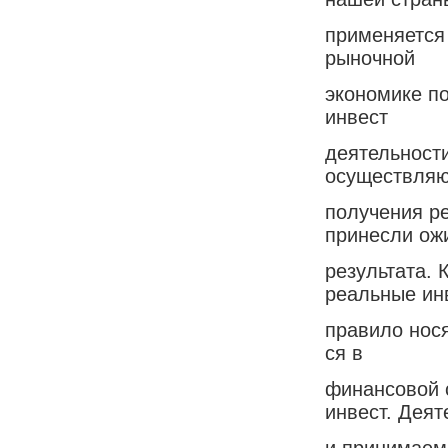
применяется 
рыночной
экономике по
инвест
деятельности
осуществляю
получения ре
принесли ож
результата. 
реальные инв
правило нося
ся в
финансовой 
инвест. Деят
и принимаем