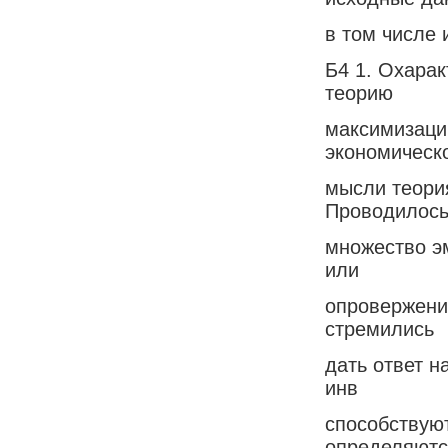
в том числе 
Б4 1. Охара
теорию
максимизаци
экономическ
мысли теори
Проводилос
множество э
или
опровержения
стремились
дать ответ н
инв
способствую
определяютс