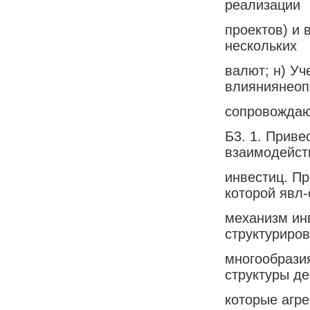
реализации
проектов) и 
нескольких
валют; н) Уч
влияниянеоп
сопровождаю
Б3. 1. Приве
взаимодейст
инвестиц. П
которой явл-
механизм ин
структуриро
многообрази
структуры д
которые агр