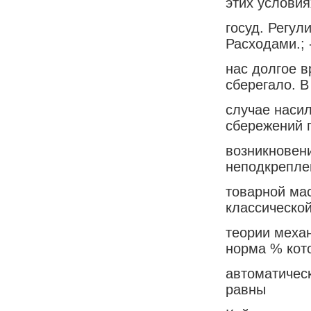
этих условия
госуд. Регул
Расходами.; 
нас долгое 
сберегало. В
случае наси
сбережений 
возникновен
неподкрепле
товарной ма
классическо
теории меха
норма % кот
автоматическ
равны