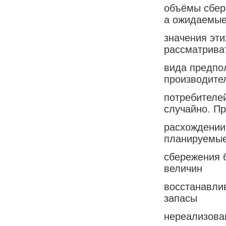
объёмы сбере
а ожидаемы
значения эти
рассматриват
вида предпо
производите
потребителей
случайно. П
расхождении 
планируемы
сбережения б
величин
восстанавли
запасы
нереализован