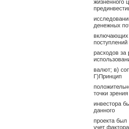
жизненного ц
прединвести
исследовани
денежных по
включающих 
поступлений
расходов за 
использован
валют; в) со
Г)Принцип
положительно
точки зрения
инвестора б
данного
проекта был 
учет фактора