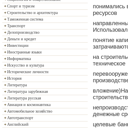
понимались 
Спорт и туризм
ресурсов
Строительство и архитектура
Таможенная система
направленны
Транспорт
Использовал
Делопроизводство
понятие кап
Деньги и кредит
затрачивают
Инвестиции
Иностранные языки
на строител
Информатика
техническое
Искусство и культура
Исторические личности
перевооруже
История
производств
Литература
вложение)На
Литература зарубежная
строительств
Литература русская
Авиация и космонавтика
непроизводст
Автомобильное хозяйство
денежные ср
Автотранспорт
целевые банк
Английский