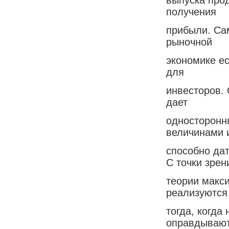
получения
прибыли. Са
рыночной
экономике ес
для
инвесторов. 
дает
односторонн
величинами 
способно да
С точки зрен
теории макс
реализуются
тогда, когда
оправдывают