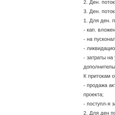
2. Ден. пото
3. Ден. пото
1. Для ден. п
- кап. вложе
- на пускона
- ликвидацио
- затраты на
дополнитель
К притокам о
- продажа ак
проекта;
- поступл-я 
2. Для ден п