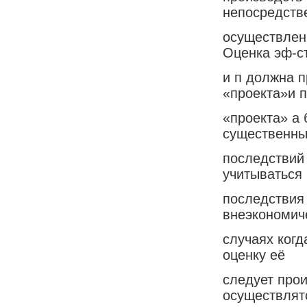
непосредств
осуществлени
Оценка эф-с
и п должна 
«проекта»и 
«проекта» а 
существенны
последствий
учитываться
последствия 
внеэкономиче
случаях когд
оценку её
следует прои
осуществлят