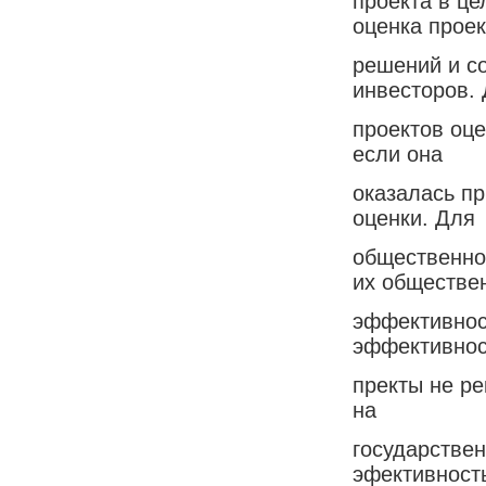
проекта в це
оценка прое
решений и с
инвесторов.
проектов оц
если она
оказалась п
оценки. Для
общественно
их обществе
эффективнос
эффективнос
пректы не ре
на
государстве
эфективност