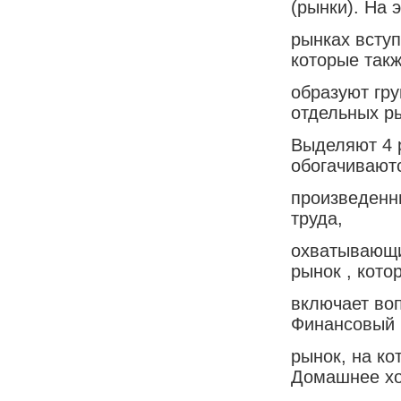
(рынки). На 
рынках всту
которые так
образуют гр
отдельных р
Выделяют 4 р
обогачивают
произведенны
труда,
охватывающи
рынок , кото
включает во
Финансовый
рынок, на ко
Домашнее хо