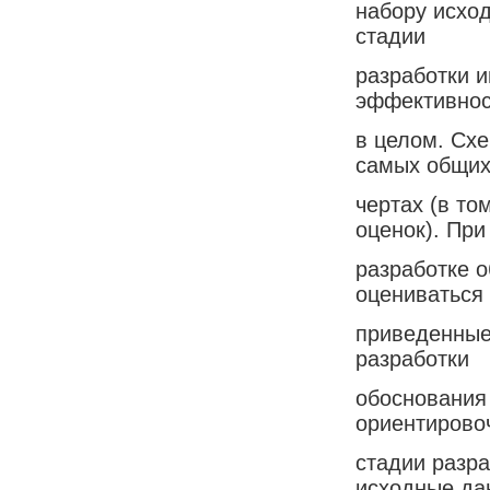
набору исход
стадии
разработки 
эффективнос
в целом. Сх
самых общи
чертах (в то
оценок). При
разработке 
оцениваться
приведенные
разработки
обоснования
ориентирово
стадии разр
исходные да