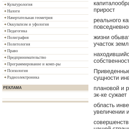
капиталообра
Культурология
прирост
Налоги
Начертательная геометрия
реального ка
Оккультизм и уфология
повседневно
Педагогика
жизни обыват
Полиграфия
участок земл
Политология
Право
находившийс
Предпринимательство
собственност
Программирование и комп-ры
Приведенные
Психология
сущности инв
Радиоэлектроника
плановой и 
РЕКЛАМА
эк-ке сужает
область инве
увеличении 
совершенство
нашей стран