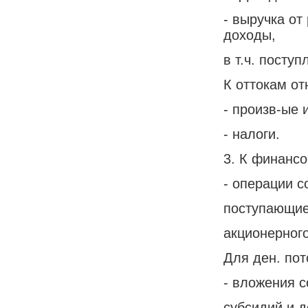
- выручка от
доходы,
в т.ч. посту
К оттокам от
- произв-ые 
- налоги.
3. К финансо
- операции с
поступающие 
акционерног
Для ден. пот
- вложения с
субсидий и д