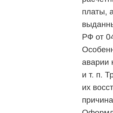
платы, 
выданны
РФ от 0
Особенн
аварии 
и т. п.
их восс
причина
Оформле