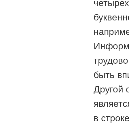
четырех
буквенн
наприме
Информа
трудово
быть вп
Другой 
являетс
в строк