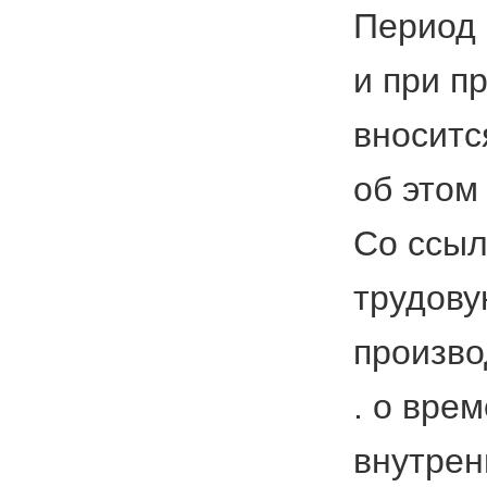
Период 
и при п
вноситс
об этом
Со ссыл
трудову
произво
. о вре
внутрен