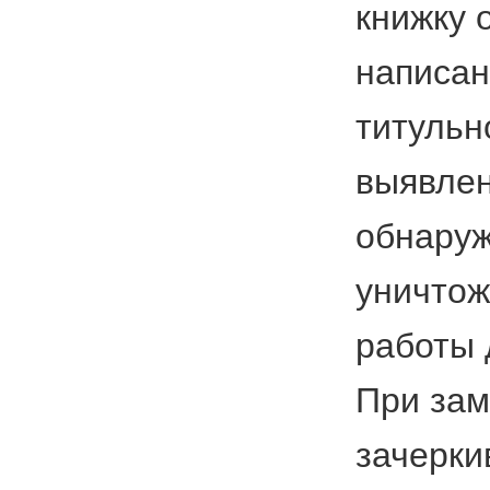
книжку 
написан
титульн
выявлен
обнаруж
уничтож
работы 
При зам
зачерки