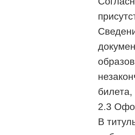
Согласн
присутс
Сведени
докумен
образов
незакон
билета,
2.3 Офо
В титул