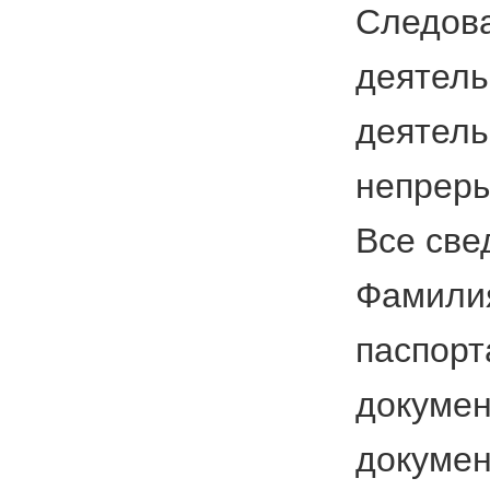
Следова
деятель
деятель
непреры
Все све
Фамилия
паспорт
докумен
докумен