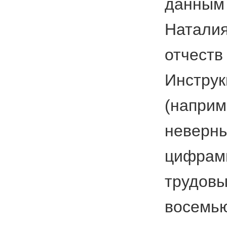
данным 
Наталия
отчеств
Инструк
(наприм
неверны
цифрами
трудовы
восемью