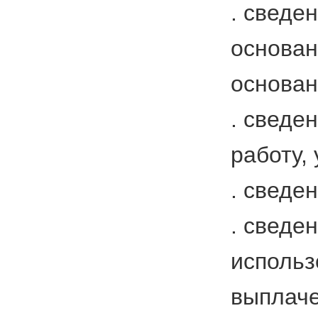
. сведе
основан
основан
. сведе
работу,
. сведе
. сведе
использ
выплаче