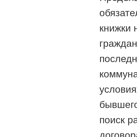
обязате
книжки 
граждан
последн
коммуна
условия
бывшего
поиск р
договор