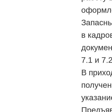
оформле
Запасны
в кадро
докумен
7.1 и 7.
В прихо
получен
указани
Предъяв