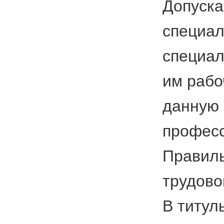
Допуска
специал
специал
им рабо
данную 
професс
Правиль
трудово
В титул