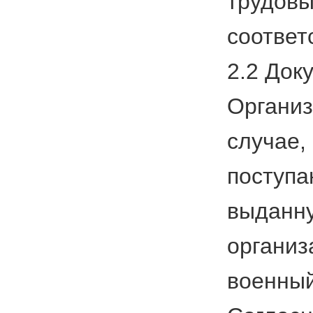
трудовы
соответ
2.2 Док
Организ
случае,
поступа
выданну
организ
военный