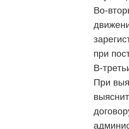
Во-втор
движени
зарегис
при пос
В-треть
При выя
выяснит
договор
админис