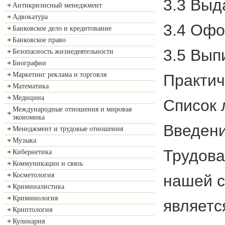
3.3 Выд
Антикризисный менеджмент
Адвокатура
3.4 Офо
Банковское дело и кредитование
Банковское право
3.5 Вып
Безопасность жизнедеятельности
Биографии
Маркетинг реклама и торговля
Практич
Математика
Медицина
Список 
Международные отношения и мировая
экономика
Введен
Менеджмент и трудовые отношения
Музыка
Трудова
Кибернетика
Коммуникации и связь
Косметология
нашей с
Криминалистика
Криминология
являетс
Криптология
Кулинария