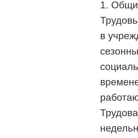
1. Общи
Трудовы
в учреж
сезонны
социаль
времене
работаю
Трудова
недельн