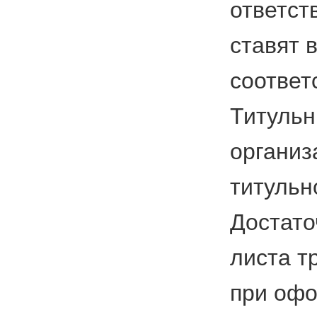
ответст
ставят 
соответ
Титульн
организ
титульн
Достато
листа т
при офо