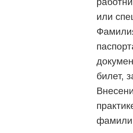
работни
или спе
Фамилия
паспорт
докумен
билет, з
Внесени
практик
фамилии