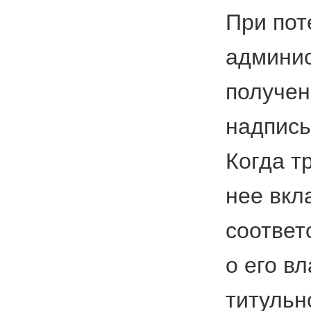
При пот
админис
получен
надпись
Когда т
нее вкл
соответ
о его в
титульн