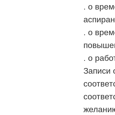
. о вре
аспиран
. о вре
повышен
. о рабо
Записи 
соответ
соответ
желанию