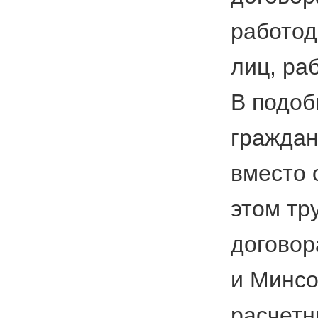
работод
лиц, ра
В подоб
граждан
вместо 
этом тр
договор
и Минсо
расчетн