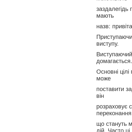
заздалегідь 
мають
назв: привіта
Приступаючи 
виступу.
Виступаючий 
домагається
Основні цілі
може
поставити за
він
розраховує 
переконання
що стануть м
дій. Часто ці