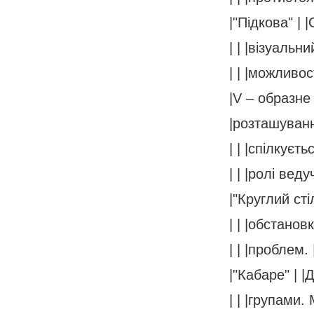
|"Підкова" | 
| | |візуальн
| | |можливос
|V – образне
|розташуванн
| | |спілкуєт
| | |ролі веду
|"Круглий ст
| | |обстанов
| | |проблем. 
|"Кабаре" | 
| | |групами.