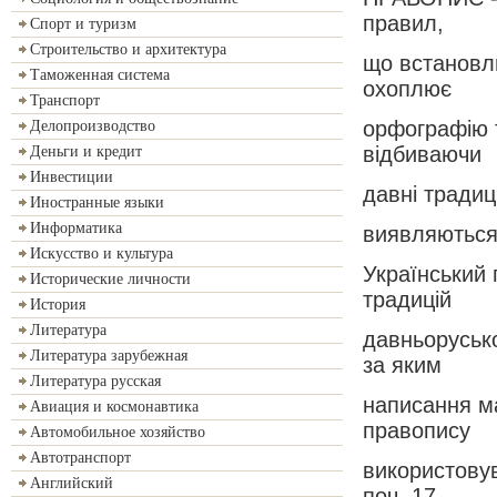
правил,
Спорт и туризм
Строительство и архитектура
що встановл
Таможенная система
охоплює
Транспорт
орфографію т
Делопроизводство
відбиваючи
Деньги и кредит
Инвестиции
давні традиці
Иностранные языки
Информатика
виявляються 
Искусство и культура
Український
Исторические личности
традицій
История
Литература
давньоруськ
Литература зарубежная
за яким
Литература русская
написання м
Авиация и космонавтика
правопису
Автомобильное хозяйство
Автотранспорт
використовув
Английский
поч. 17