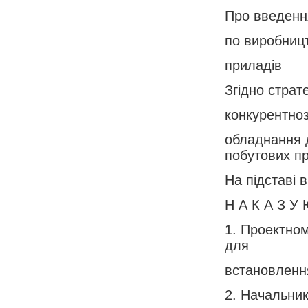
Про введенн
по виробниц
приладів
Згідно страт
конкурентноз
обладнання 
побутових пр
На підставі 
Н А К А З У 
1. Проектном
для
встановленн
2. Начальник