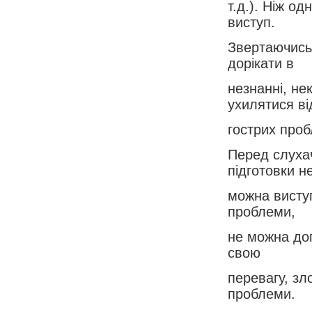
т.д.). Ніж о
виступ.
Звертаючись 
дорікати в
незнанні, не
ухилятися ві
гострих проб
Перед слухач
підготовки н
можна виступ
проблеми,
не можна доп
свою
перевагу, зл
проблеми.