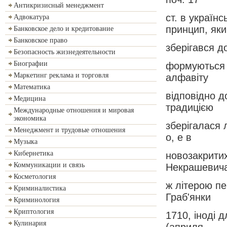
Антикризисный менеджмент
ст. в україн
Адвокатура
принцип, яки
Банковское дело и кредитование
Банковское право
зберігався д
Безопасность жизнедеятельности
Биографии
формуються н
Маркетинг реклама и торговля
алфавіту
Математика
відповідно д
Медицина
традицією
Международные отношения и мировая
экономика
зберігалася л
Менеджмент и трудовые отношения
о, е в
Музыка
Кибернетика
новозакритих
Коммуникации и связь
Некрашевича
Косметология
ж літерою пе
Криминалистика
Граб'янки
Криминология
Криптология
1710, іноді 
Кулинария
(априля,