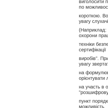
виголосити п
по можливос
короткою. Во
увагу слухач
(Наприклад: 
охорони прац
техніки безп
сертифікації
виробів". Пр
увагу зверта
на формулюв
орієнтувати
на участь в 
"розшифрову
пункт порядк
можливість