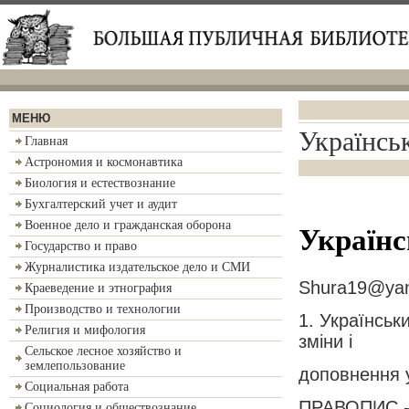
МЕНЮ
Українсь
Главная
Астрономия и космонавтика
Биология и естествознание
Бухгалтерский учет и аудит
Военное дело и гражданская оборона
Українс
Государство и право
Журналистика издательское дело и СМИ
Shura19@yan
Краеведение и этнография
Производство и технологии
1. Українськ
Религия и мифология
зміни і
Сельское лесное хозяйство и
землепользование
доповнення у
Социальная работа
ПРАВОПИС - с
Социология и обществознание