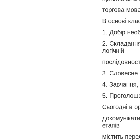
торгова мова
В основі кла
1. Добір нео
2. Складання
логічній
послідовност
3. Словесне 
4. Завчання,
5. Проголош
Сьогодні в о
докомунікати
етапів
містить пере