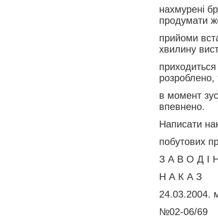
нахмурені бр
продумати ж
прийоми вста
хвилину вис
приходиться 
розроблено, 
в момент зус
впевнено.
Написати нак
побутових пр
З А В О Д І 
Н А К А З
24.03.2004. 
№02-06/69