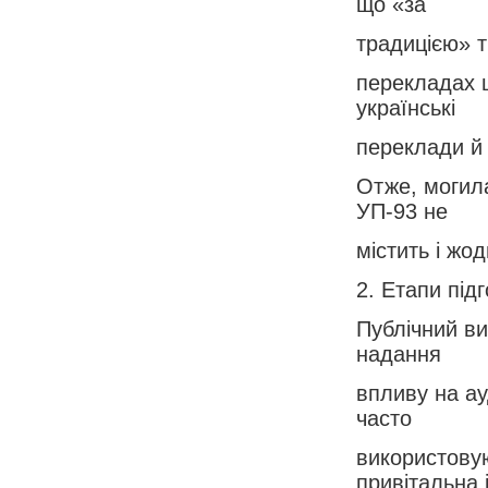
що «за
традицією» т
перекладах 
українські
переклади й 
Отже, могила
УП-93 не
містить і жо
2. Етапи під
Публічний ви
надання
впливу на ау
часто
використовую
привітальна 