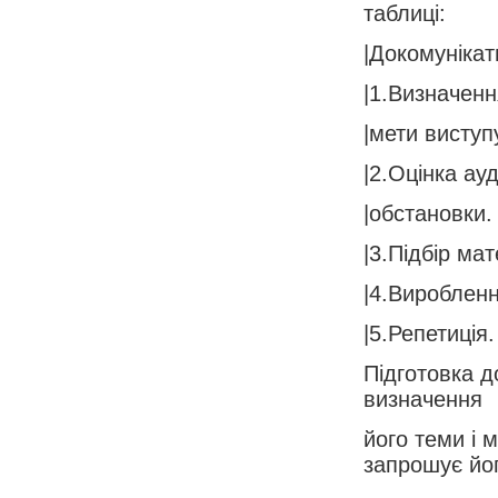
таблиці:
|Докомунікат
|1.Визначенн
|мети виступу.
|2.Оцінка ауди
|обстановки. 
|3.Підбір мате
|4.Вироблення
|5.Репетиція. |
Підготовка д
визначення
його теми і 
запрошує йо