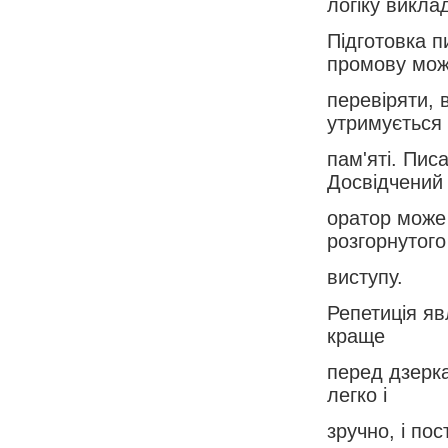
логіку виклад
Підготовка п
промову мо
перевіряти, 
утримується
пам'яті. Пис
Досвідчений
оратор може
розгорнутого
виступу.
Репетиція я
краще
перед дзерка
легко і
зручно, і по