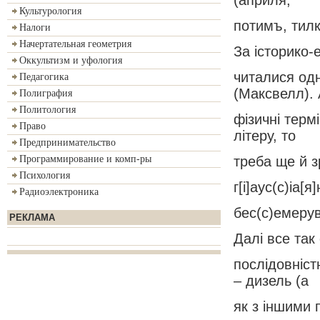
Культурология
потимъ, тилко
Налоги
Начертательная геометрия
За історико-
Оккультизм и уфология
читалися одн
Педагогика
(Максвелл). 
Полиграфия
Политология
фізичні терм
Право
літеру, то
Предпринимательство
треба ще й з
Программирование и комп-ры
Психология
г[і]аус(с)іа[
Радиоэлектроника
бес(с)емеру
РЕКЛАМА
Далі все так
послідовніст
– дизель (а
як з іншими 