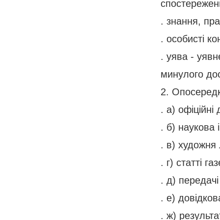
спостережень
. знання, пра
. особисті ко
. уява - уяв
минулого дос
2. Опосередк
. а) офіційні
. б) наукова
. в) художня
. г) статті га
. д) передачі
. е) довідко
. ж) результ