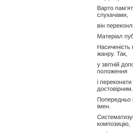
Варто пам'ят
слухачами,
він переконл
Матеріал пуб
Насиченість 
жанру. Так,
у звітній до
положення
і переконати
достовірним.
Попередньо п
імен.
Систематизу
композицію,