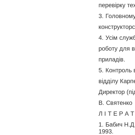
перевірку те
3. Головному
конструкторс
4. Усім служ
роботу для в
приладів.
5. Контроль 
відділу Карп
Директор (пі
В. Святенко
Л І Т Е Р А Т
1. Бабич Н.Д.
1993.