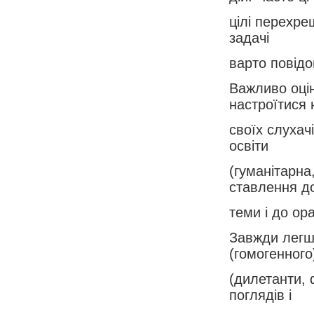
цілі перехре
задачі
варто повід
Важливо оцін
настроїтися 
своїх слухачі
освіти
(гуманітарна,
ставлення д
теми і до ор
Завжди легш
(гомогенного
(дилетанти, 
поглядів і