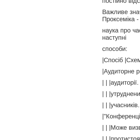
постійно від
Важливе знач
Проксеміка -
наука про ча
наступні
способи:
|Спосіб |Схе
|Аудиторне р
| | |аудиторії
| | |утруднен
| | |учасників.
|"Конференці
| | |Може ви
| | |протисто