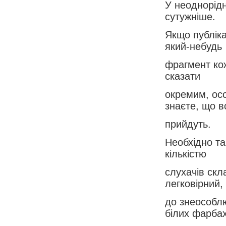
У неоднорідн
сутужніше.
Якщо публіка
який-небудь
фрагмент кож
сказати
окремим, ос
знаєте, що в
прийдуть.
Необхідно та
кількістю
слухачів скл
легковірний,
до знеособлю
білих фарбах