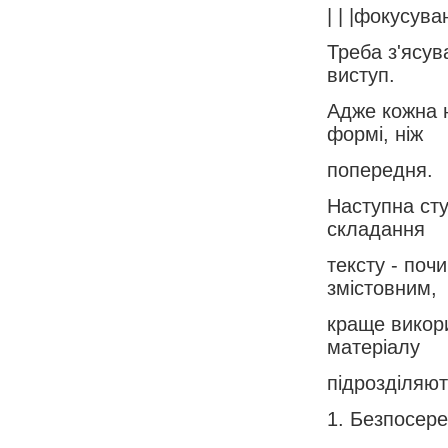
| | |фокусува
Треба з'ясув
виступ.
Адже кожна н
формі, ніж
попередня.
Наступна сту
складання
тексту - поч
змістовним,
краще викори
матеріалу
підрозділяют
1. Безпосере