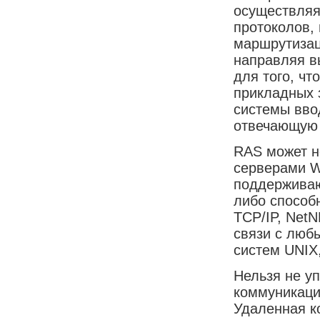
осуществляя
протоколов,
маршрутизац
направляя в
для того, чт
прикладных 
системы вво
отвечающую 
RAS может н
серверами W
поддерживаю
либо способ
TCP/IP, Net
связи с любы
систем UNIX
Нельзя не у
коммуникаци
Удаленная к