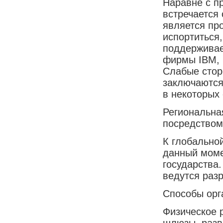
Наравне с п
встречается
является пр
испортиться,
поддерживае
фирмы IBM, 
Слабые стор
заключаются
в некоторых 
Региональная
посредством
К глобальной
данный моме
государства
ведутся раз
Способы орг
Физическое 
шлюзы, разве