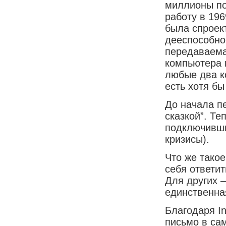
миллионы по
работу в 196
была спроек
дееспособно
передаваемая
компьютера 
любые два к
есть хотя б
До начала п
сказкой”. Те
подключивши
кризисы).
Что же тако
себя ответит
Для других –
единственна
Благодаря I
письмо в са