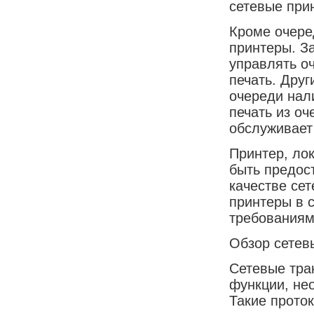
сетевые прин
Кроме очере
принтеры. З
управлять о
печать. Дру
очереди нали
печать из оч
обслуживает
Принтер, ло
быть предос
качестве сет
принтеры в 
требованиям
Обзор сетев
Сетевые тра
функции, не
Такие прото