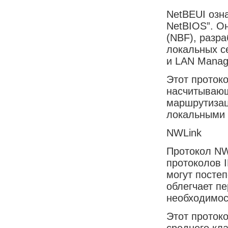
NetBEUI озн
NetBIOS”. О
(NBF), разр
локальных с
и LAN Manag
Этот проток
насчитывающ
маршрутизац
локальными 
NWLink
Протокол NW
протоколов I
могут посте
облегчает п
необходимос
Этот проток
среднего кл