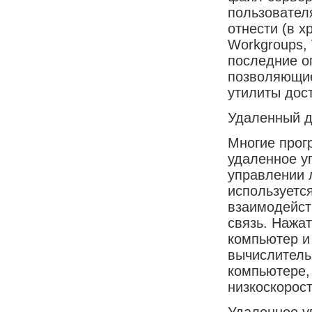
пользователя
отнести (в х
Workgroups,
последние о
позволяющие
утилиты дост
Удаленный д
Многие прог
удаленное у
управлении 
используетс
взаимодейст
связь. Нажа
компьютер и
вычислитель
компьютере, 
низкоскорос
Удаленное у