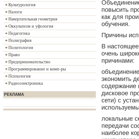
Объединение
Культурология
повысить пр
Налоги
как для прои
Начертательная геометрия
обучения.
Оккультизм и уфология
Педагогика
Причины исп
Полиграфия
В настоящее
Политология
очень широк
Право
причинами:
Предпринимательство
Программирование и комп-ры
объединение
Психология
экономить д
Радиоэлектроника
содержание 
дисковое пр
РЕКЛАМА
сети) с уст
используемы
локальные с
передачи со
наиболее ко