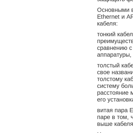
Основными в
Ethernet и A
кабеля:
тонкий кабел
преимуществ
сравнению с 
аппаратуры,
толстый кабе
свое назван
толстому каб
систему бол
расстояние 
его установк
витая пара E
паре в том,
выше кабеля