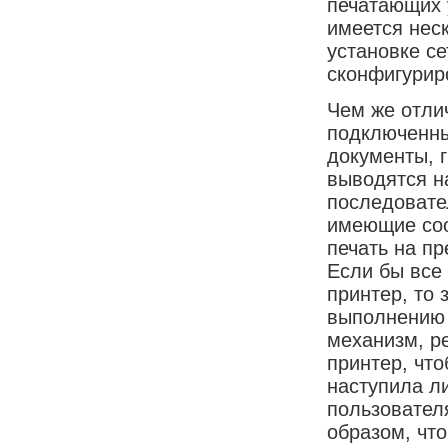
печатающих 
имеется неск
установке с
сконфигурир
Чем же отлич
подключенны
документы, 
выводятся н
последовател
имеющие соо
печать на п
Если бы все
принтер, то
выполнению 
механизм, р
принтер, чт
наступила л
пользовател
образом, чт