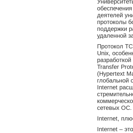
Университет
обеспечения
деятелей ун
протоколы б
поддержки ра
удаленной з
Протокол TC
Unix, особен
разработкой 
Transfer Pro
(Hypertext 
глобальной 
Internet рас
стремительн
коммерческо
сетевых ОС.
Internet, пл
Internet – э