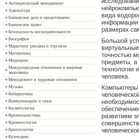
исследовани
Антикризисный менеджмент
нейрокомпью
Адвокатура
вида водоро
Банковское дело и кредитование
информации 
Банковское право
размерах са
Безопасность жизнедеятельности
Биографии
Большой усп
Маркетинг реклама и торговля
виртуальные
Математика
точностью м
Медицина
предметы, а 
Международные отношения и мировая
технологии 
экономика
человека.
Менеджмент и трудовые отношения
Компьютеры 
Музыка
человеческо
Кибернетика
необходимос
Коммуникации и связь
обеспечением
Косметология
развитием э
Криминалистика
совершенств
Криминология
человеческо
Криптология
Кулинария