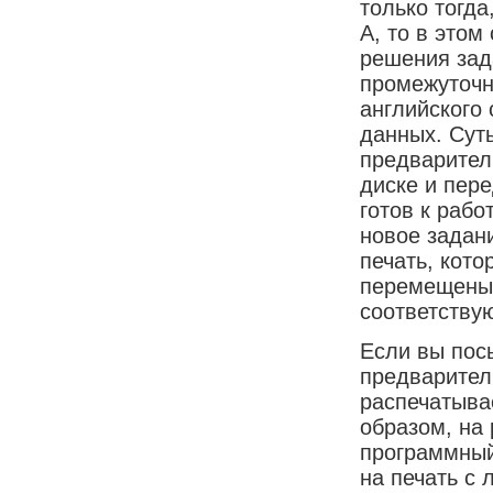
только тогд
А, то в этом
решения зад
промежуточн
английского 
данных. Суть
предварител
диске и пере
готов к раб
новое задан
печать, кот
перемещены 
соответству
Если вы посы
предваритель
распечатывае
образом, на
программный
на печать с