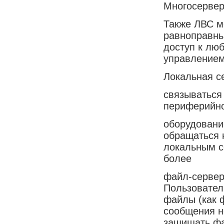
Многосервер
Также ЛВС м
равноправны,
доступ к лю
управлением
Локальная се
связываться 
периферийн
оборудование
обращаться 
локальным се
более
файл-сервер
Пользователи
файлы (как 
сообщения н
защищать ф