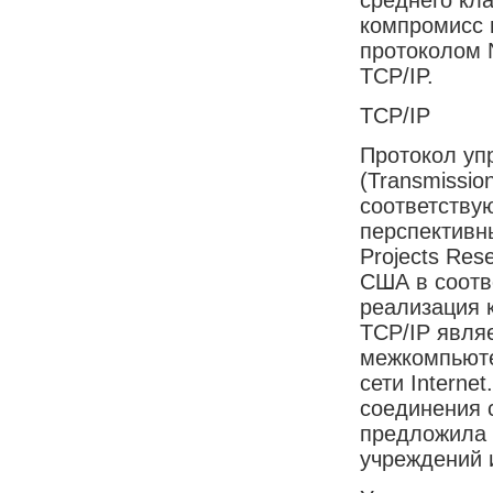
компромисс
протоколом 
TCP/IP.
TCP/IP
Протокол уп
(Transmission
соответству
перспективн
Projects Re
США в соотв
реализация к
TCP/IP явля
межкомпьюте
сети Interne
соединения 
предложила 
учреждений 