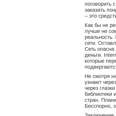
поговорить 
заказать пон
– это средст
Как бы не р
лучше не со
реальность.
сети. Остав
Сеть опасна
деньги. Inte
которые пер
подвергаютс
Не смотря на
узнают через
через глазк
библиотеки и
стран. Плани
Бесспорно, з
Заключение