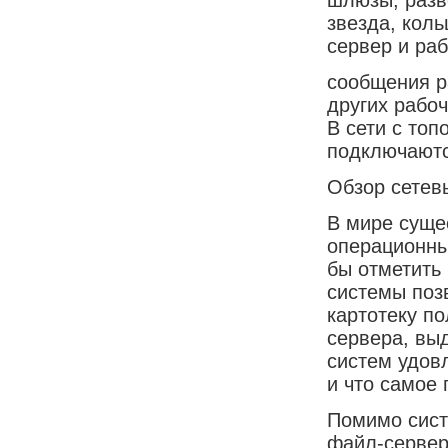
звезда, коль
сервер и ра
сообщения р
других рабоч
В сети с топ
подключаютс
Обзор сетев
В мире суще
операционны
бы отметить 
системы поз
картотеку п
сервера, вы
систем удов
и что самое 
Помимо сист
файл-сервер