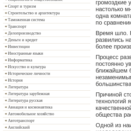
громоздкие 
Спорт и туризм
настолько м
Строительство и архитектура
одна комнат
Таможенная система
по сравнени
Транспорт
Время шло. 
Делопроизводство
развились на
Деньги и кредит
более произ
Инвестиции
Иностранные языки
Процесс раз
Информатика
постоянно у
Искусство и культура
ближайшем б
Исторические личности
незаменимым
История
большинства
Литература
Причиной ст
Литература зарубежная
технологий 
Литература русская
качественно
Авиация и космонавтика
общества ра
Автомобильное хозяйство
Автотранспорт
Одной из на
Английский