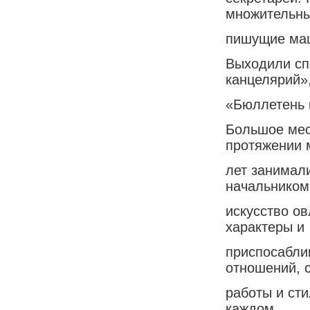
множительны
пишущие маш
Выходили сп
канцелярий»
«Бюллетень 
Большое мес
протяжении 
лет занимал
начальником
искусство о
характеры и
приспосабли
отношений, 
работы и ст
каждом