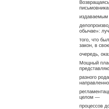
Возвращаясь
письмовника
издаваемым в
делопроизвод
обычае»: лу
того, что бы
закон, в сво
очередь, ок
Мощный плас
представля
разного род
направленно
регламентац
целом —
процессов д