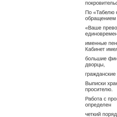
покровитель
По «Табелю о
обращением
«Ваше прево
единовремен
именные пен
Кабинет име
большие фин
дворцы,
гражданские
Выписки хран
просителю.
Работа с пр
определен
четкий поря