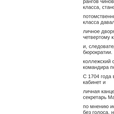
рангов чино
класса, стан
потомственн
класса дава
личное двор
четвертому к
и, следоват
бюрократии.
коллежский 
командира п
С 1704 года
кабинет и
личная канце
секретарь М
по мнению и
без голоса, 