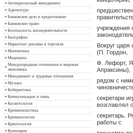
Антикризисный менеджмент
предшествен
Адвокатура
правительст
Банковское дело и кредитование
Банковское право
учреждения 
Безопасность жизнедеятельности
законодател
Биографии
Маркетинг реклама и торговля
Вокруг царя
Математика
(П. Гордон,
Медицина
Ф. Лефорт, Я
Международные отношения и мировая
Апраксины),
экономика
Менеджмент и трудовые отношения
рядом с ним
Музыка
чиновничеств
Кибернетика
Коммуникации и связь
секретари иг
Косметология
возглавлял 
Криминалистика
секретарь. 
Криминология
работы с
Криптология
Кулинария
текущими де