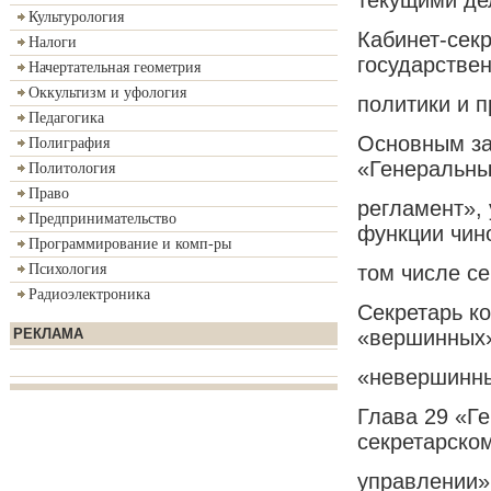
Культурология
Кабинет-сек
Налоги
государстве
Начертательная геометрия
Оккультизм и уфология
политики и 
Педагогика
Основным за
Полиграфия
«Генеральн
Политология
Право
регламент»,
Предпринимательство
функции чин
Программирование и комп-ры
том числе се
Психология
Радиоэлектроника
Секретарь к
«вершинных
РЕКЛАМА
«невершинных
Глава 29 «Г
секретарско
управлении»