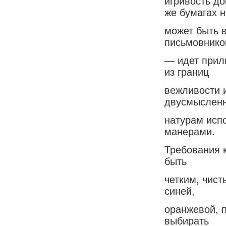
игривость до
же бумагах н
может быть в
письмовнико
— идет прил
из границ
вежливости и
двусмысленн
натурам исп
манерами.
Требования 
быть
четким, чист
синей,
оранжевой, 
выбирать