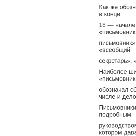
Как же обоз
в конце
18 — начале
«письмовник
письмовник»
«всеобщий
секретарь», 
Наиболее ши
«письмовник
обозначал с
числе и дел
Письмовники
подробным
руководством
котором дав