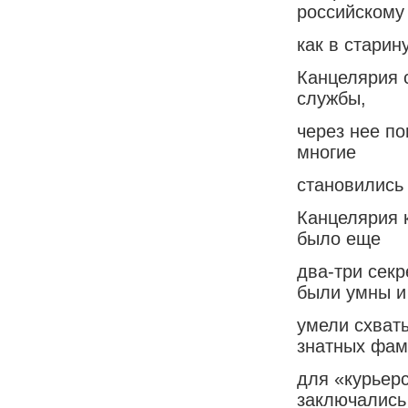
российскому
как в старин
Канцелярия 
службы,
через нее п
многие
становились
Канцелярия 
было еще
два-три секр
были умны и
умели схват
знатных фа
для «курьерс
заключались