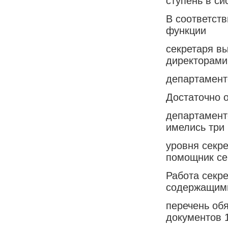
ступень в си
В соответст
функции
секретаря в
директорами
департамент
Достаточно 
департамент
имелись три
уровня секре
помощник се
Работа секр
содержащим
перечень об
документов 