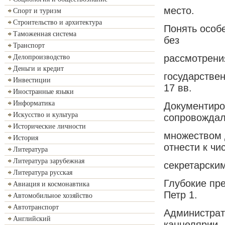
место.
Спорт и туризм
Строительство и архитектура
Понять особ
Таможенная система
без
Транспорт
рассмотрени
Делопроизводство
Деньги и кредит
государствен
Инвестиции
17 вв.
Иностранные языки
Информатика
Документиро
Искусство и культура
сопровождал
Исторические личности
множеством 
История
отнести к чи
Литература
Литература зарубежная
секретарским
Литература русская
Глубокие пр
Авиация и космонавтика
Петр 1.
Автомобильное хозяйство
Автотранспорт
Администрат
Английский
канцелярии,