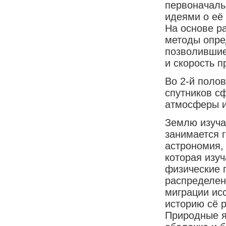
первоначаль
идеями о её
На основе р
методы опре
позволившие
и скорость п
Во 2-й полов
спутников с
атмосферы и
Землю изуча
занимается 
астрономия,
которая изу
физические 
распределен
миграции ис
историю сё р
Природные я