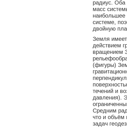
радиус. Оба 
масс систем
наибольшее 
системе, по
двойную пла
Земля имеет
действием г
вращением З
рельефообра
(фигуры) Зе
гравитационн
перпендикул
поверхностью
течений и в
давления). 
ограниченны
Средним рад
что и объём
задач геоде