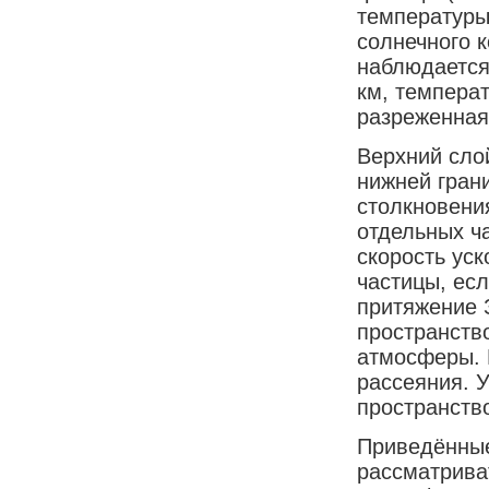
температуры
солнечного 
наблюдается
км, температ
разреженная
Верхний слой
нижней грани
столкновени
отдельных ч
скорость уск
частицы, ес
притяжение 
пространство
атмосферы. 
рассеяния. 
пространств
Приведённые
рассматрива