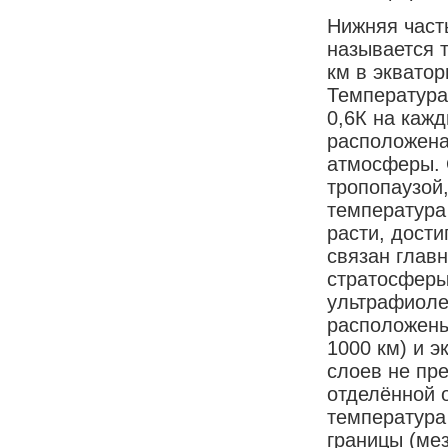
Нижняя част
называется 
км в экватор
Температура
0,6К на каж
расположена
атмосферы. 
тропопаузой,
температура
расти, дости
связан глав
стратосферы
ультрафиоле
расположены
1000 км) и э
слоев не пр
отделённой о
температура
границы (ме