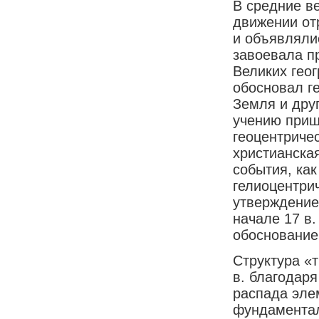
В средние в
движении от
и объявляли
завоевала п
Великих гео
обосновал г
Земля и дру
учению приш
геоцентриче
христианская
события, ка
гелиоцентри
утверждение
начале 17 в
обоснование
Структура «
в. благодар
распада эле
фундаментал