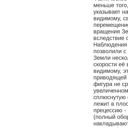
меньше того
указывает н
видимому, с
перемещение
вращения Зе
вследствие 
Наблюдения 
позволили с
Земли неско
скорости её
видимому, э
приводящей 
фигура не с
увеличенном
сплюснутую 
лежит в пло
прецессию -
(полный обор
накладывают