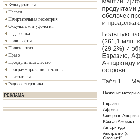
мантии. Диф
Культурология
продуктами 
Налоги
оболочек пр
Начертательная геометрия
и продолжаю
Оккультизм и уфология
Большую час
Педагогика
(361,1 млн. 
Полиграфия
(29,2%) и об
Политология
Евразию, Аф
Право
Антарктиду и
Предпринимательство
острова.
Программирование и комп-ры
Психология
Табл.1. -- М
Радиоэлектроника
Название материка
РЕКЛАМА
Евразия
Африка
Северная Америка
Южная Америка
Антарктида
Австралия (с
Океанией)