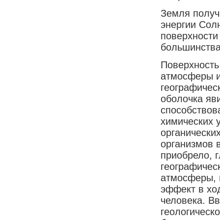
Земля получа
энергии Солн
поверхности
большинства
Поверхность
атмосферы и
географичес
оболочка яв
способствов
химических 
органически
организмов 
приобрело, 
географичес
атмосферы, 
эффект в хо
человека. В
геологическо