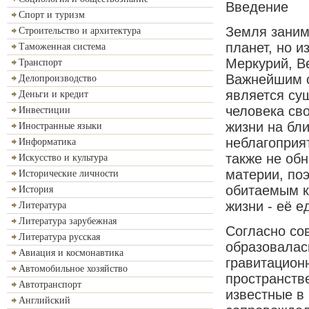
Введение
Спорт и туризм
Земля заним
Строительство и архитектура
планет, но и
Таможенная система
Меркурий, В
Транспорт
Важнейшим о
Делопроизводство
является су
Деньги и кредит
человека св
Инвестиции
жизни на бл
Иностранные языки
неблагоприя
Информатика
также не об
Искусство и культура
материи, по
Исторические личности
обитаемым к
История
жизни - её 
Литература
Литература зарубежная
Согласно со
Литература русская
образовалас
Авиация и космонавтика
гравитацион
Автомобильное хозяйство
пространств
Автотранспорт
известные в
Английский