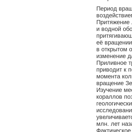
Период вращ
воздействие
Притяжение 
и водной об
притягивающ
её вращении
в открытом 
изменение да
Приливное т
приводит к п
момента кол
вращение Зе
Изучение ме
кораллов по
геологически
исследований
увеличиваетс
млн. лет наз
Фактическое