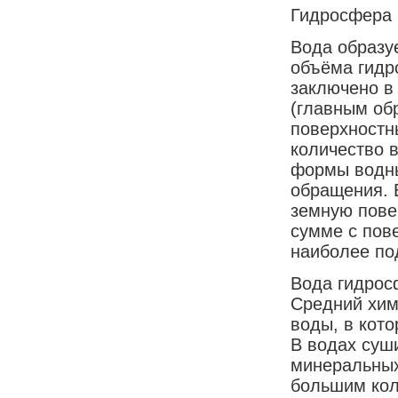
Гидросфера
Вода образу
объёма гидр
заключено в
(главным обр
поверхностны
количество 
формы водны
обращения. 
земную пове
сумме с пов
наиболее по
Вода гидрос
Средний хими
воды, в кото
В водах суш
минеральных
большим кол