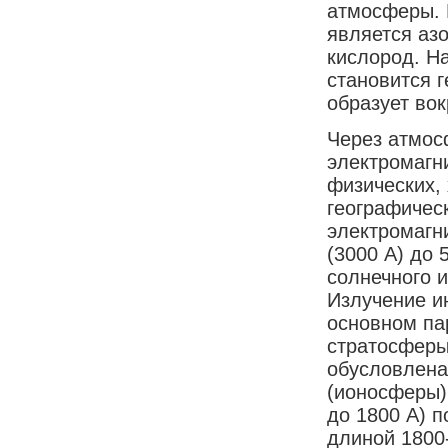
атмосферы. 
является аз
кислород. Н
становится г
образует во
Через атмос
электромагн
физических, 
географичес
электромагни
(3000 A) до 
солнечного и
Излучение и
основном па
стратосферы
обусловлена
(ионосферы)
до 1800 A) п
длиной 1800