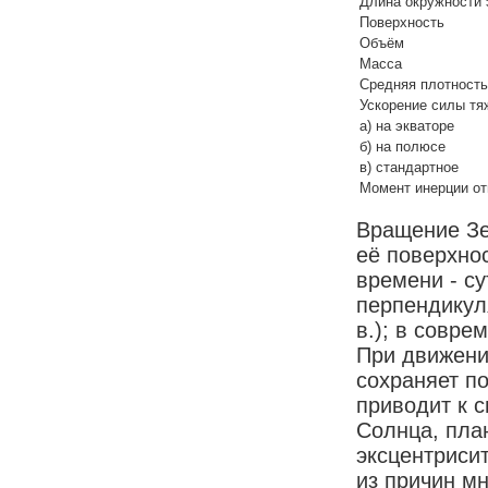
Длина окружности 
Поверхность
Объём
Масса
Средняя плотность
Ускорение силы тя
а) на экваторе
б) на полюсе
в) стандартное
Момент инерции от
Вращение Зе
её поверхно
времени - с
перпендикуля
в.); в совре
При движени
сохраняет п
приводит к 
Солнца, пла
эксцентрисит
из причин м