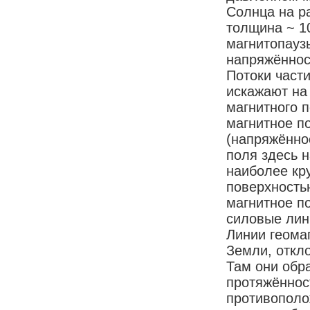
Солнца на ра
толщина ~ 10
магнитопаузы
напряжённос
Потоки част
искажают на 
магнитного 
магнитное п
(напряжённос
поля здесь 
наиболее кр
поверхность
магнитное п
силовые лин
Линии геома
Земли, откл
Там они обр
протяжённос
противополо