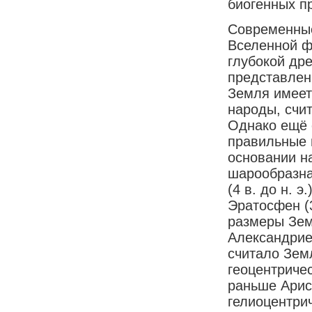
биогенных п
Современные
Вселенной ф
глубокой др
представлен
Земля имеет
народы, счи
Однако ещё 
правильные 
основании н
шарообразна.
(4 в. до н. 
Эратосфен (3
размеры Зем
Александрие
считало Зем
геоцентриче
раньше Арист
гелиоцентри