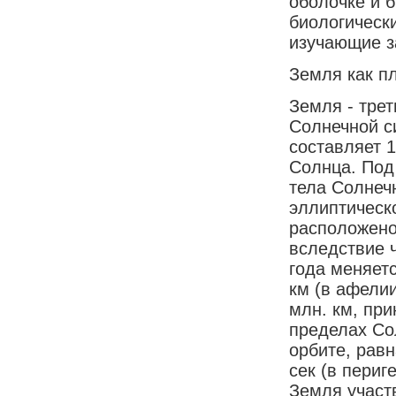
оболочке и 
биологическ
изучающие з
Земля как п
Земля - тре
Солнечной с
составляет 
Солнца. Под
тела Солнеч
эллиптическ
расположено
вследствие 
года меняетс
км (в афели
млн. км, пр
пределах Со
орбите, равн
сек (в периг
Земля участв