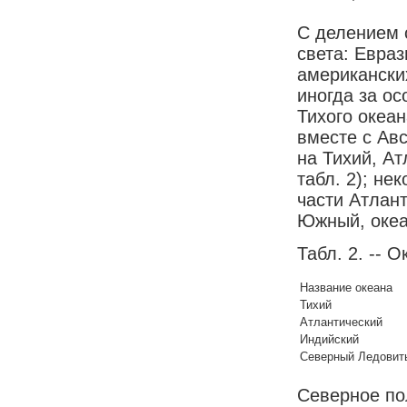
С делением 
света: Евраз
американских
иногда за о
Тихого океа
вместе с Ав
на Тихий, А
табл. 2); н
части Атлант
Южный, океа
Табл. 2. -- 
Название океана
Тихий
Атлантический
Индийский
Северный Ледовит
Северное по