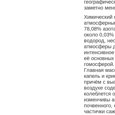
географическ
заметно мен
Химический 
атмосферный
78,08% азота
около 0,03%
водород, нео
атмосферы д
интенсивное
её основных
гомосферой. 
Главная мас
капель и кр
причём с вы
воздухе сод
колеблется о
изменчивы а
почвенного, 
частички са