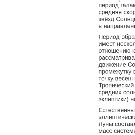
период галак
средняя ско
звёзд Солнце
в направлен
Период обра
имеет нескол
отношению к
рассматрива
движение Со
промежутку 
точку весен
Тропический 
средних сол
эклиптики) н
Естественны
эллиптическ
Луны составл
масс системы