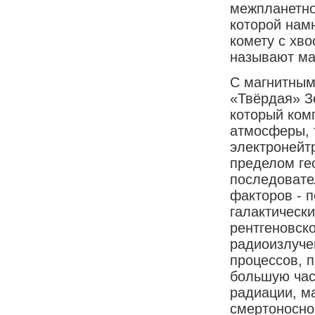
межпланетно
которой нам
комету с хв
называют ма
С магнитным
«Твёрдая» З
который ком
атмосферы, 
электронейт
пределом ге
последовате
факторов - 
галактически
рентгеновско
радиоизлуче
процессов, 
большую час
радиации, м
смертоносно