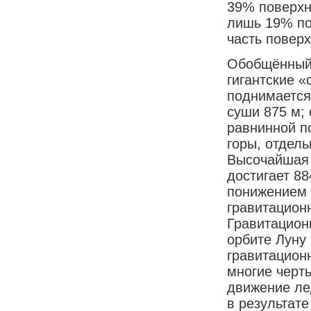
39% поверхн
лишь 19% по
часть поверх
Обобщённый 
гигантские «
поднимается
суши 875 м; 
равнинной п
горы, отдел
Высочайшая 
достигает 8
понижением 
гравитацион
Гравитацион
орбите Луну
гравитацион
многие черт
движение ле
в результат