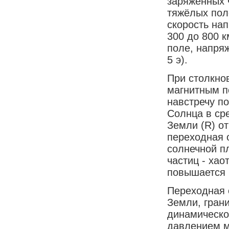
заряженных ч
тяжёлых пол
скорость нап
300 до 800 к
поле, напряж
5 э).
При столкно
магнитным п
навстречу по
Солнца в ср
Земли (R) о
переходная о
солнечной п
частиц - хао
повышается п
Переходная 
Земли, грани
динамическо
давлением м