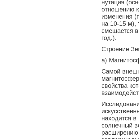
нутация (ос
отношению к
изменения (
на 10-15 м),
смещается в
год.).
Строение З
а) Магнитос
Самой внешн
магнитосфер
свойства ко
взаимодейст
Исследовани
искусственн
находится в 
солнечный в
расширению 