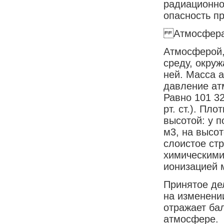
радиационно
опасность пр
Атмосфер
Атмосферой,
среду, окру
ней. Масса 
давление ат
Равно 101 32
рт. ст.). Пл
высотой: у п
м3, на высот
слоистое ст
химическими
ионизацией м
Принятое де
на изменени
отражает ба
атмосфере.