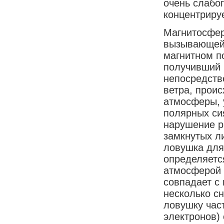
очень слабог
концентрируе
Магнитосфер
вызывающей 
магнитном п
получивший 
непосредств
ветра, проис
атмосферы, 
полярных си
нарушение ра
замкнутых л
ловушка для
определяетс
атмосферой н
совпадает с
несколько с
ловушку час
электронов)