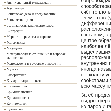
сопровождал
Антикризисный менеджмент
способствов
Адвокатура
счёт теплот
Банковское дело и кредитование
элементов (у
Банковское право
дифференциа
Безопасность жизнедеятельности
расположенн
Биографии
составом, а
Маркетинг реклама и торговля
центре обра
Математика
наиболее лё
Медицина
выделившихс
Международные отношения и мировая
расположенн
экономика
внутренних 
Менеджмент и трудовые отношения
иногда назы
Музыка
поскольку у
Кибернетика
свойствами 
Коммуникации и связь
всю массу п
Косметология
Криминалистика
За её преде
Криминология
(гидросфера
Криптология
из паров и 
Кулинария