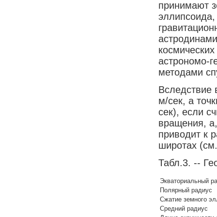
принимают з
эллипсоида,
гравитацион
астродинами
космических
астрономо-г
методами сп
Вследствие 
м/сек, а точ
сек), если 
вращения, а
приводит к 
широтах (см.
Табл.3. -- Г
Экваториальный р
Полярный радиус
Сжатие земного э
Средний радиус