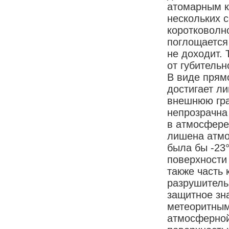
атомарным к
нескольких с
коротковолн
поглощается
не доходит.
от губитель
В виде прям
достигает л
внешнюю гра
непрозрачна
в атмосфере
лишена атмо
была бы -23
поверхности
также часть 
разрушитель
защитное зн
метеоритным
атмосферной