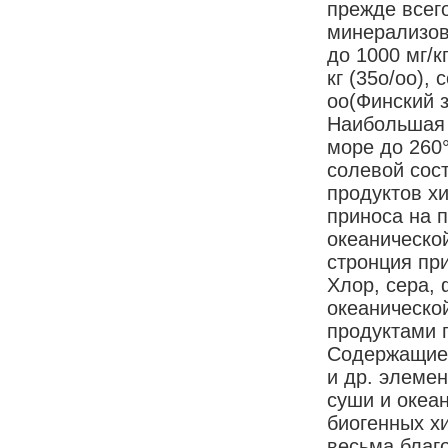
прежде всег
минерализова
до 1000 мг/к
кг (35о/оо),
оо(Финский з
Наибольшая 
море до 260°
солевой сос
продуктов х
приноса на 
океанической
стронция при
Хлор, сера, 
океаническо
продуктами 
Содержащиес
и др. элеме
суши и океа
биогенных х
весьма благ