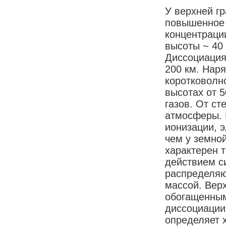
У верхней г
повышенное 
концентраци
высоты ~ 40
Диссоциация
200 км. Нар
коротковолн
высотах от 
газов. От ст
атмосферы. 
ионизации, 
чем у земно
характерен 
действием с
распределяю
массой. Вер
обогащенным
диссоциации
определяет 