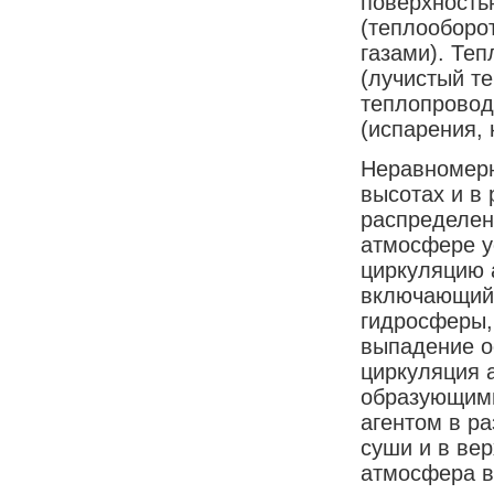
поверхность
(теплооборо
газами). Те
(лучистый те
теплопровод
(испарения, 
Неравномерн
высотах и в
распределен
атмосфере у
циркуляцию 
включающий 
гидросферы,
выпадение ос
циркуляция 
образующими
агентом в р
суши и в ве
атмосфера в