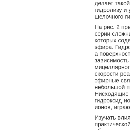
делает тако
гидролизу и 
щелочного ги
На рис. 2 пр
серии сложн
которых соде
эфира. Гидро
а поверхнос
зависимость 
мицеллярного
скорости ре
эфирные свя
небольшой п
Нисходящие 
гидроксид-ио
ионов, игра
Изучать вли
практической