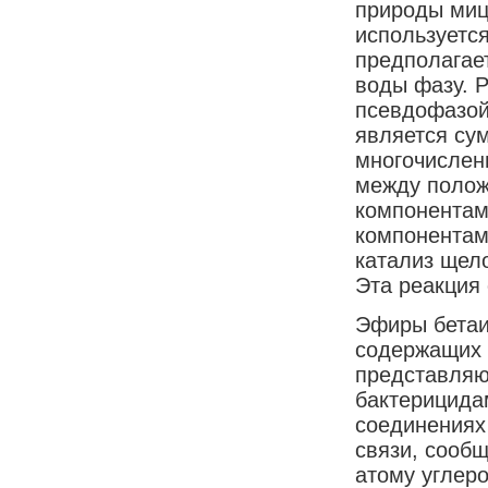
природы миц
используетс
предполагае
воды фазу. 
псевдофазой 
является су
многочислен
между полож
компонентам
компонентам
катализ щел
Эта реакция
Эфиры бетаи
содержащих 
представляю
бактерицида
соединениях
связи, сооб
атому углер