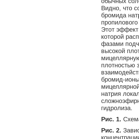
обычных сол
Видно, что с
бромида натр
пропилового
Этот эффект
которой рас
фазами подч
высокой пло
мицеллярную
плотностью 
взаимодейст
бромид-ионы
мицеллярной
натрия лока
сложноэфирн
гидролиза.
Рис. 1.
Схем
Рис. 2.
Зави
концентраци