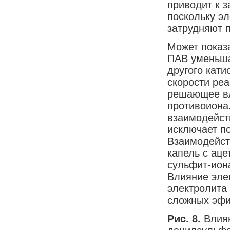
приводит к 
поскольку эл
затрудняют 
Может показа
ПАВ уменьшае
другого кат
скорости реа
решающее вл
противоиона
взаимодейст
исключает п
Взаимодейст
капель с аце
сульфит-иона
Влияние эле
электролита
сложных эфи
Рис. 8.
Влия