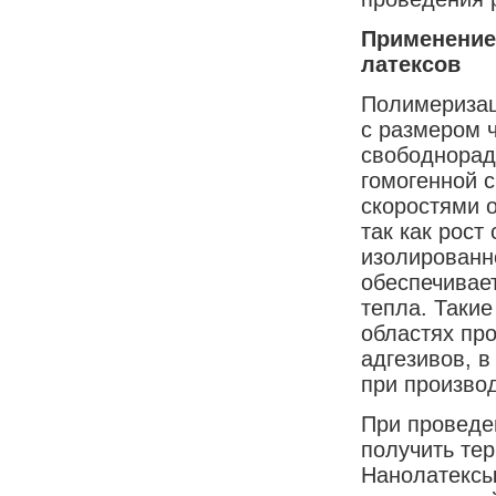
Применение
латексов
Полимеризац
с размером ч
свободнорад
гомогенной 
скоростями 
так как рост
изолированн
обеспечивае
тепла. Таки
областях пр
адгезивов, 
при производ
При проведе
получить те
Нанолатексы 