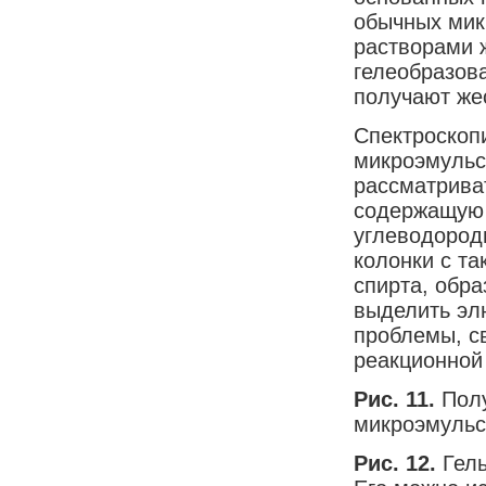
обычных мик
растворами 
гелеобразов
получают жес
Спектроскоп
микроэмульси
рассматрива
содержащую 
углеводород
колонки с та
спирта, обр
выделить эл
проблемы, с
реакционной
Рис. 11.
Пол
микроэмульс
Рис. 12.
Гел