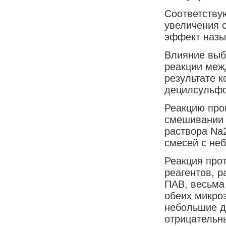
Соответству
увеличения с
эффект назы
Влияние выб
реакции меж
результате к
децилсульфо
Реакцию про
смешивании 
раствора Na
смесей с не
Реакция про
реагентов, р
ПАВ, весьма
обеих микроэ
небольшие д
отрицательн