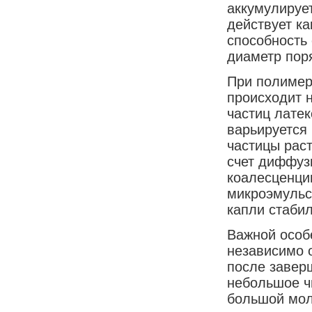
аккумулируе
действует к
способность
диаметр поря
При полимер
происходит 
частиц латек
варьируется
частицы раст
счет диффуз
коалесценци
микроэмульс
капли стабил
Важной особ
независимо о
после завер
небольшое ч
большой мол