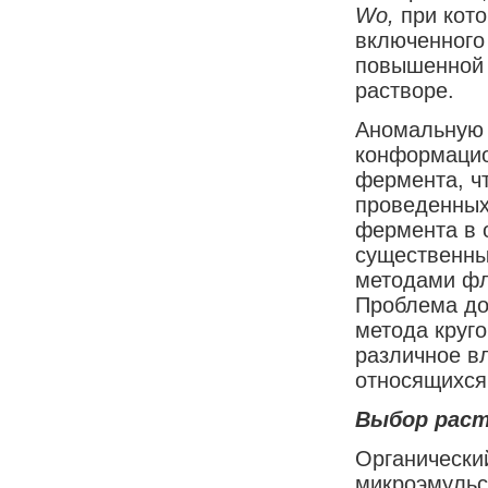
Wo,
при кот
включенного
повышенной 
растворе.
Аномальную 
конформаци
фермента, чт
проведенных
фермента в 
существенны
методами фл
Проблема до
метода круг
различное в
относящихся 
Выбор рас
Органически
микроэмульс