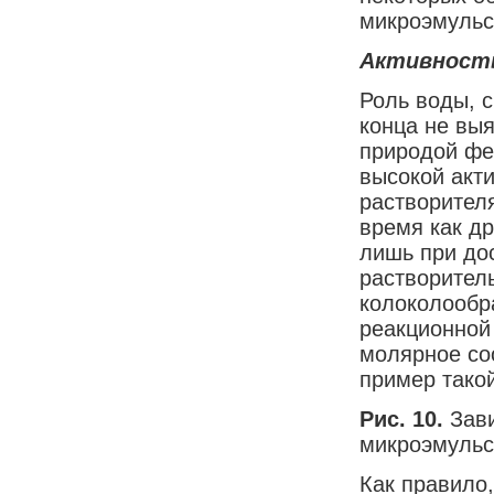
микроэмульс
Активность
Роль воды, с
конца не вы
природой фе
высокой акт
растворител
время как д
лишь при до
растворител
колоколообр
реакционной
молярное со
пример такой
Рис. 10.
Зав
микроэмульс
Как правило