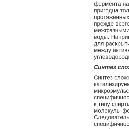
фермента на
пригодна то
протяженных
прежде всег
межфазными 
воды. Напри
для раскрыти
между актив
углеводород
Синтез сло
Синтез слож
катализируе
микроэмульс
специфичнос
к типу спирт
молекулы фе
Следовательн
специфичност