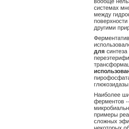
вообще нель
системах мн
между гидро
поверхности
другими при
Ферментатив
использова
для
синтеза
переэтерифи
трансформац
использов
пирофосфата
глюкозидазы
Наиболее ши
ферментов --
микробиальн
примеры реа
сложных эфи
некоторых о