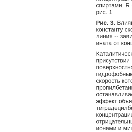
спиртами. R 
рис. 1
Рис. 3.
Влиян
константу с
линия -- зав
ината от кон
Каталитичес
присутствии
поверхностно
гидрофобным
скорость кот
пропилбетаи
останавлива
эффект объя
тетрадецилб
концентраци
отрицательн
ионами и ми