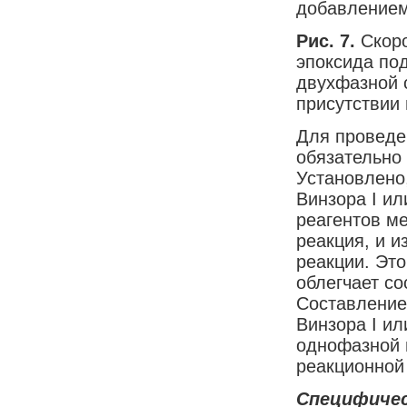
добавлением
Рис. 7.
Скор
эпоксида по
двухфазной 
присутствии
Для проведе
обязательно
Установлено
Винзора I ил
реагентов м
реакция, и 
реакции. Это
облегчает с
Составление
Винзора I ил
однофазной 
реакционной
Специфичес