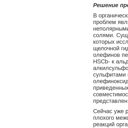
Решение пр
В органичес
проблем явл
неполярными
солями. Сущ
которых исс
щелочной ги
олефинов пе
HSCb- к аль
алкилсульфо
сульфитами 
олефиноксид
приведенных
совместимос
представлен
Сейчас уже 
плохого меж
реакций орга