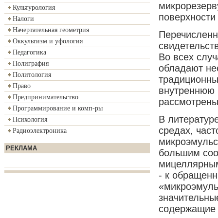
микрорезерв
Культурология
поверхности
Налоги
Начертательная геометрия
Перечисленн
Оккультизм и уфология
свидетельст
Педагогика
Во всех слу
Полиграфия
обладают не
Политология
традиционны
Право
внутреннюю 
Предпринимательство
рассмотрены
Программирование и комп-ры
В литератур
Психология
средах, част
Радиоэлектроника
микроэмульс
РЕКЛАМА
большим соо
мицеллярным
- к обращен
«микроэмуль
значительны
содержащие 