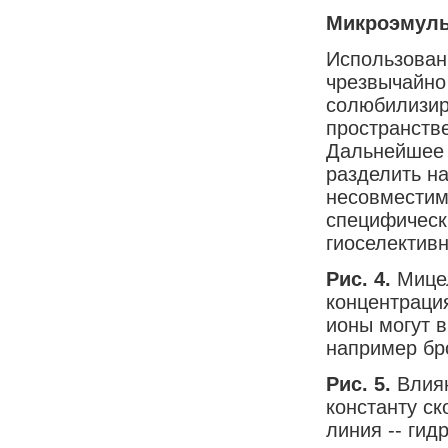
Микроэмульс
Использован
чрезвычайно
солюбилизир
пространств
Дальнейшее 
разделить н
несовместимо
специфически
гиоселективн
Рис. 4.
Мице
концентраци
ионы могут 
например бр
Рис. 5.
Влия
константу ск
линия -- гид