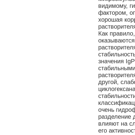
видимому, г
фактором, о
хорошая кор
растворителя
Как правило,
оказываются
растворителя
стабильност
значения IgP
стабильными
растворителя
другой, сла
циклогексана
стабильност
классификаци
очень гидро
разделение 
влияют на с
его активнос