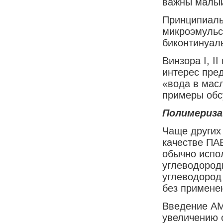
важны малый
Принципиаль
микроэмульси
биконтинуаль
Винзора I, I
интерес пре
«вода в масл
примеры обс
Полимериза
Чаще других
качестве ПАВ
обычно испо
углеводороды
углеводород
без примене
Введение AM
увеличению 