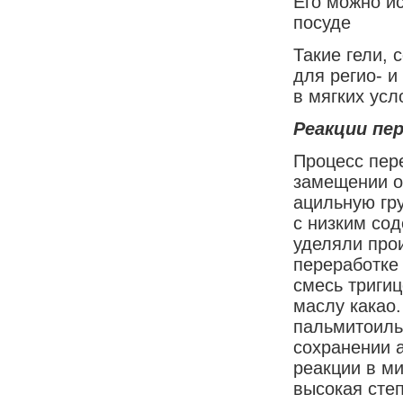
Его можно ис
посуде
Такие гели,
для регио- 
в мягких усл
Реакции пе
Процесс пер
замещении о
ацильную гр
с низким со
уделяли про
переработке
смесь триги
маслу какао.
пальмитоиль
сохранении 
реакции в м
высокая степ