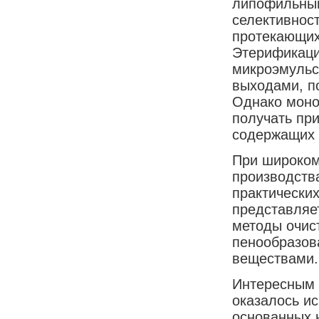
липофильный
селективност
протекающих
Этерификаци
микроэмульс
выходами, п
Однако мон
получать при
содержащих 
При широком
производств
практически
представляе
методы очис
пенообразов
веществами.
Интересным 
оказалось ис
основанных 