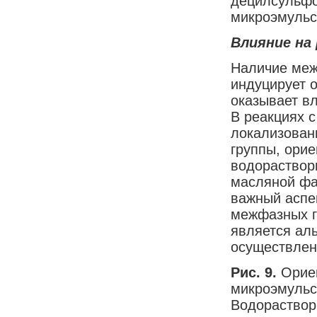
децилсульфо
микроэмульс
Влияние на
Наличие меж
индуцирует о
оказывает вл
В реакциях 
локализован
группы, орие
водораствор
масляной фаз
важный аспек
межфазных г
является ал
осуществлен
Рис. 9.
Орие
микроэмульс
Водораствор