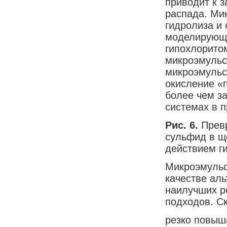
приводит к з
распада. Ми
гидролиза и 
моделирующе
гипохлоритом
микроэмульси
микроэмульс
окисление «
более чем за
системах в 
Рис. 6.
Прев
сульфид в щ
действием г
Микроэмульс
качестве ал
наилучших р
подходов. С
резко повыш