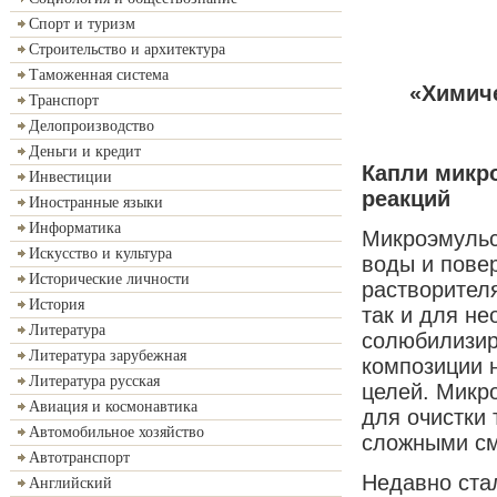
Спорт и туризм
Строительство и архитектура
Таможенная система
«
Химиче
Транспорт
Делопроизводство
Деньги и кредит
Капли микр
Инвестиции
реакций
Иностранные языки
Информатика
Микроэмульс
Искусство и культура
воды и пове
Исторические личности
растворител
История
так и для н
Литература
солюбилизир
Литература зарубежная
композиции 
Литература русская
целей. Микр
Авиация и космонавтика
для очистки
Автомобильное хозяйство
сложными см
Автотранспорт
Недавно ста
Английский