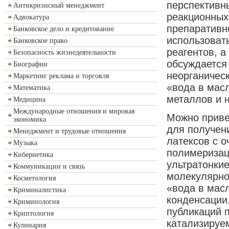
перспективн
Антикризисный менеджмент
реакционных
Адвокатура
препаративн
Банковское дело и кредитование
использоват
Банковское право
реагентов, а
Безопасность жизнедеятельности
обсуждается
Биографии
неорганичес
Маркетинг реклама и торговля
«вода в мас
Математика
металлов и н
Медицина
Международные отношения и мировая
Можно приве
экономика
для получен
Менеджмент и трудовые отношения
латексов с 
Музыка
полимеризац
Кибернетика
ультратонки
Коммуникации и связь
молекулярно
Косметология
«вода в мас
Криминалистика
конденсации,
Криминология
публикаций 
Криптология
катализируе
Кулинария