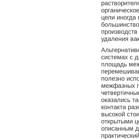
растворителя
органическое
цели иногда
большинство
производств 
удаления ва
Альтернатив
системах с 
площадь меж
перемешиван
полезно исп
межфазных п
четвертичны
оказались т
контакта ра
высокой сто
открытыми ц
описанным д
практический