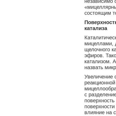
независимо 
«мицеллярны
состоящим т
Поверхност
катализа
Каталитичес
мицеллами, 
щелочного к
эфиров. Так
катализом. 
назвать мик
Увеличение 
реакционной
мицеллообраз
с разделени
поверхность 
поверхности
влияние на с