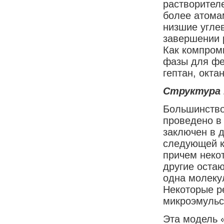
растворител
более атомам
низшие угле
завершении 
Как компром
фазы для фе
гептан, окта
Структура 
Большинство
проведено в
заключен в 
следующей к
причем неко
другие остаю
одна молеку
Некоторые ре
микроэмульс
Эта модель 