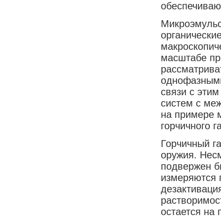
обеспечиваю
Микроэмульс
органические
макроскопич
масштабе пр
рассматрива
однофазными
связи с эти
систем с ме
на примере 
горчичного га
Горчичный га
оружия. Несм
подвержен бы
измеряются п
дезактивация
растворимост
остается на