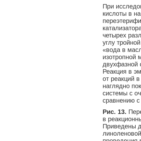
При исследо
кислоты в н
переэтерифи
катализатор
четырех раз
углу тройной
«вода в масл
изотропной м
двухфазной 
Реакция в эм
от реакций 
наглядно по
системы с о
сравнению с
Рис. 13.
Пер
в реакционны
Приведены д
линоленовой
проведения р