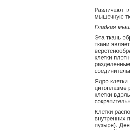
Различают г
мышечную тка
Гладкая мыш
Эта ткань о
ткани являе
веретенообр
клетки плотн
разделенные
соединитель
Ядро клетки
цитоплазме 
клетки вдоль
сократитель
Клетки расп
внутренних п
пузыря). Дея