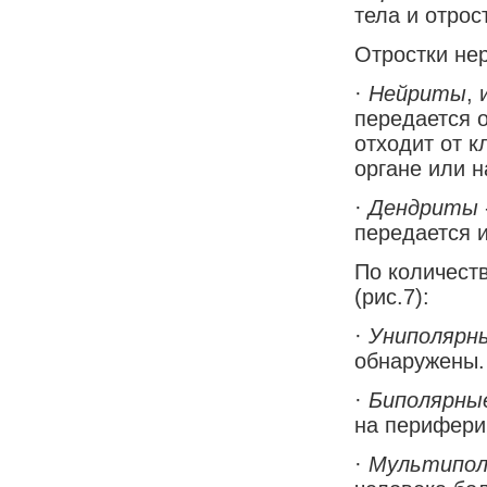
тела и отрост
Отростки нер
·
Нейриты
,
передается о
отходит от к
органе или н
·
Дендриты
передается и
По количеств
(рис.7):
·
Униполярны
обнаружены.
·
Биполярны
на перифери
·
Мультипол