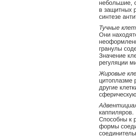
небольшие, 
в защитных 
синтезе анти
Тучные клет
Они находятс
неоформленн
гранулы соде
Значение кле
регуляции м
Жировые кл
цитоплазме 
другие клетк
сферическую
Адвентициа
каппиляров.
Способны к 
формы соеди
соединительн