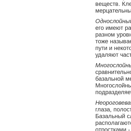
веществ. Кл
мерцательны
Однослойны
его имеют р
разном уров
тоже называ
пути и неко
удаляют час
Многослойны
сравнительно
базальной м
Многослойны
подразделяе
Неороговев
глаза, полос
Базальный сл
располагают
отростками -