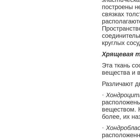
построены не
связках тол
располагаютс
Пространств
соединительн
круглых сосу
Хрящевая т
Эта ткань со
вещества и 
Различают д
·
Хондроци
расположены
веществом. К
более, их н
·
Хондробла
расположенн