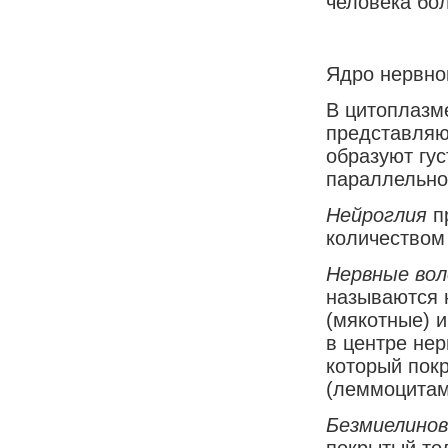
человека бо
Ядро нервной
В цитоплазм
представляющ
образуют гу
параллельно 
Нейроглия
п
количеством 
Нервные вол
называются 
(мякотные) 
в центре не
который пок
(леммоцитам
Безмиелино
покрытый то