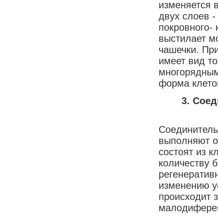
изменяется в
двух слоев -
покровного- 
выстилает мо
чашечки. Пр
имеет вид то
многорядным.
форма клето
3.
Соед
Соединитель
выполняют о
состоят из к
количеству б
регенератив
изменению у
происходит 
малодиферен