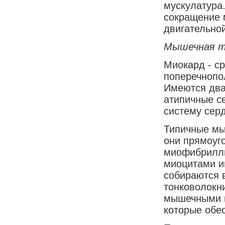
мускулатура.
сокращение 
двигательно
Мышечная тк
Миокард - ср
поперечнопо
Имеются два 
атипичные с
систему сер
Типичные мы
они прямоуг
миофибриллы
миоцитами и
собираются 
тонковолокн
мышечными в
которые обе