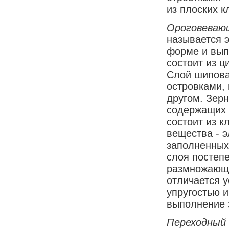
из плоских 
Ороговеваю
называется э
форме и вып
состоит из ц
Слой шипова
островками, 
другом. Зерн
содержащих 
состоит из к
вещества - э
заполненных
слоя постепе
размножающи
отличается 
упругостью 
выполнение 
Переходный