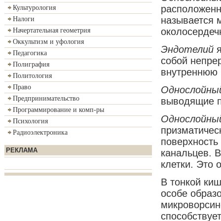
расположенн
Культурология
называется 
Налоги
околосердеч
Начертательная геометрия
Оккультизм и уфология
Эндотелий
Педагогика
собой непре
Полиграфия
внутреннюю 
Политология
Право
Однослойный
Предпринимательство
выводящие п
Программирование и комп-ры
Однослойный
Психология
призматичес
Радиоэлектроника
поверхность 
РЕКЛАМА
канальцев. 
клетки. Это
В тонкой ки
особе образо
микроворсино
способствуе