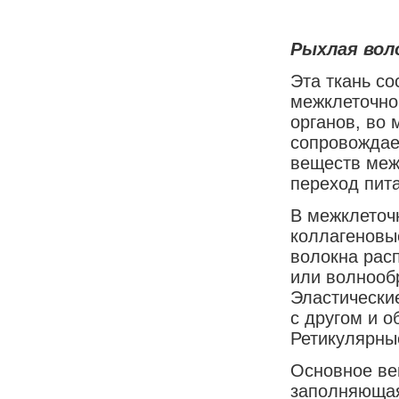
Рыхлая вол
Эта ткань со
межклеточног
органов, во 
сопровождае
веществ межд
переход пита
В межклеточ
коллагеновы
волокна рас
или волнообр
Эластически
с другом и 
Ретикулярные
Основное вещ
заполняющая