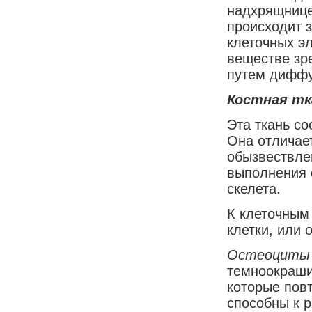
надхрящнице
происходит 
клеточных э
веществе зре
путем диффу
Костная тк
Эта ткань со
Она отличае
обызвествле
выполнения 
скелета.
К клеточным
клетки, или 
Остеоциты
темноокраши
которые повт
способны к 