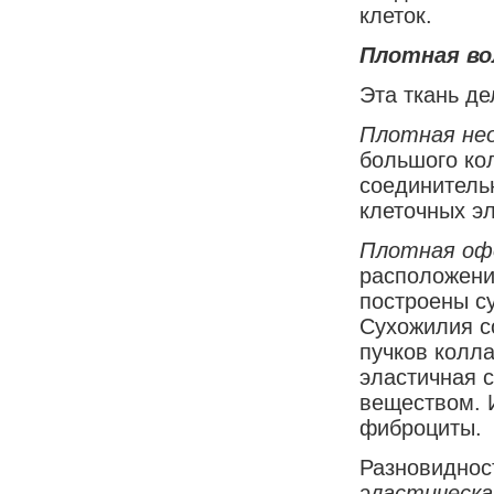
клеток.
Плотная во
Эта ткань д
Плотная не
большого ко
соединитель
клеточных э
Плотная оф
расположени
построены су
Сухожилия с
пучков колл
эластичная 
веществом. 
фиброциты.
Разновиднос
эластическа