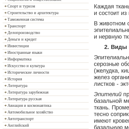
Каждая ткан
Спорт и туризм
и состоит из
Строительство и архитектура
Таможенная система
В животном 
Транспорт
эпителиальн
Делопроизводство
и нервную тк
Деньги и кредит
2
.
Виды 
Инвестиции
Иностранные языки
Эпителиальн
Информатика
серозные об
Искусство и культура
(желудка, ки
Исторические личности
желез орган
История
листков - э
Литература
Литература зарубежная
Эпителий
пр
Литература русская
базальной м
Авиация и космонавтика
ткань. Проме
Автомобильное хозяйство
тесно сопри
Автотранспорт
имеют крове
Английский
базальную м