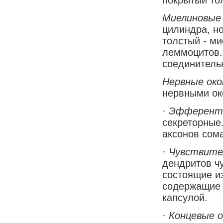
Миелиновые
цилиндра, но
толстый - ми
леммоцитов.
соединитель
Нервные око
нервными ок
·
Эфферент
секреторные
аксонов сома
·
Чувствите
дендритов ч
состоящие и
содержащие 
капсулой.
·
Концевые 