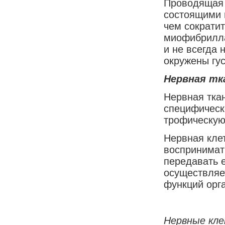
Проводящая 
состоящими 
чем сократит
миофибрилла
и не всегда
окружены гу
Нервная тк
Нервная тка
специфическ
трофическую
Нервная клет
воспринимат
передавать е
осуществляет
функций орг
Нервные кл