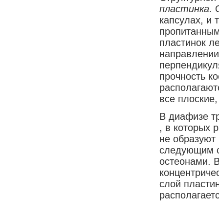
пластинка.
О
капсулах, и
пропитанным
пластинок л
направлении
перпендикул
прочность ко
располагают
все плоские,
В диафизе т
, в которых 
не образуют
следующим с
остеонами. 
концентричес
слой пластин
располагаетс