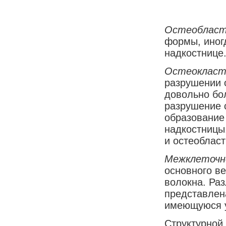
Остеоблас
формы, иног
надкостнице
Остеоклас
разрушении 
довольно бо
разрушение 
образование 
надкостницы
и остеобласт
Межклеточн
основного в
волокна. Раз
представлена
имеющуюся у
Структурной 