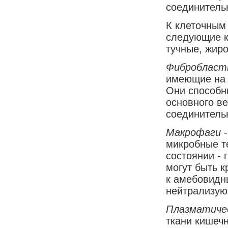
соединитель
К клеточным
следующие к
тучные, жир
Фибро
б
лас
имеющие на 
Они способн
основного ве
соединитель
Макрофаги
микробные т
состоянии -
могут быть 
к амебовидн
нейтрализую
Плазматиче
ткани кишечн