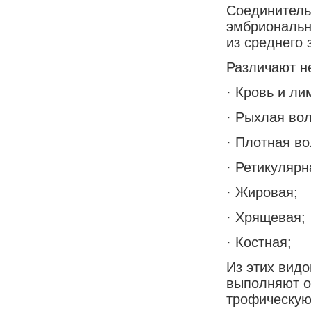
Соединитель
эмбриональн
из среднего
Различают н
· Кровь и ли
· Рыхлая во
· Плотная в
· Ретикулярн
· Жировая;
· Хрящевая;
· Костная;
Из этих видо
выполняют о
трофическую