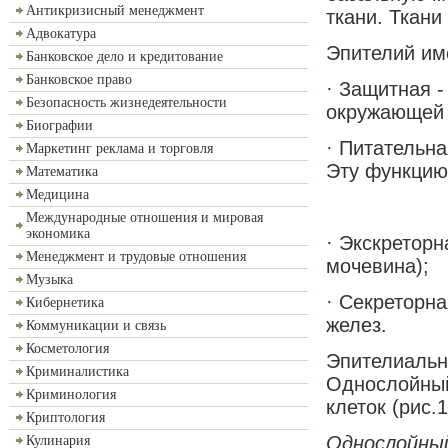
Антикризисный менеджмент
ткани. Ткан
Адвокатура
Эпителий им
Банковское дело и кредитование
Банковское право
· Защитная -
Безопасность жизнедеятельности
окружающей 
Биографии
· Питательн
Маркетинг реклама и торговля
Эту функцию
Математика
Медицина
Международные отношения и мировая
экономика
· Экскретор
Менеджмент и трудовые отношения
мочевина);
Музыка
· Секреторна
Кибернетика
желез.
Коммуникации и связь
Косметология
Эпителиальн
Криминалистика
Однослойный
Криминология
клеток (рис.1
Криптология
Однослойный
Кулинария