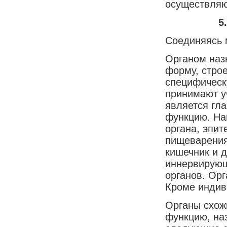
осуществляю
5
Соединяясь 
Органом наз
форму, стро
специфическ
принимают уч
является гл
функцию. На
органа, эпит
пищеварения
кишечник и д
иннервирующ
органов. Ор
Кроме индив
Органы схож
функцию, на