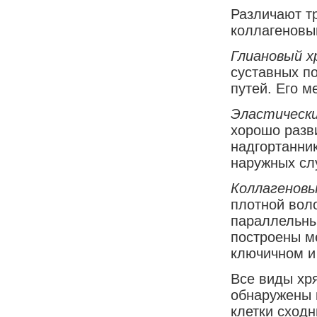
Различают тр
коллагеновы
Глиановый х
суставных п
путей. Его 
Эластическ
хорошо разви
надгортанник
наружных сл
Коллагеновы
плотной воло
параллельны
построены ме
ключичном и
Все виды хр
обнаружены к
клетки сход