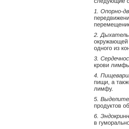
следующие с
1.
Опорно-д
передвижение
перемещение
2.
Дыхатель
окружающей 
одного из к
3.
Сердечно
крови лимфы
4.
Пищевари
пищи, а так
лимфу.
5.
Выделите
продуктов о
6.
Эндокри
н
в гуморальн