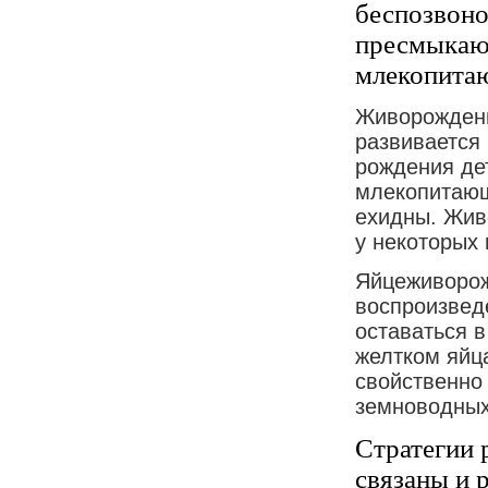
беспозвоно
пресмыкаю
млекопита
Живорождени
развивается 
рождения де
млекопитающ
ехидны. Жив
у некоторых
Яйцеживорож
воспроизвед
оставаться в
желтком яйц
свойственно
земноводных
Стратегии 
связаны и 