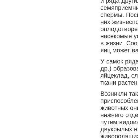
и ряда други
семяприемни
спермы. Пос
них жизнесп
оплодотворе
насекомые у
в жизни. Со
яиц может в
У самок ряда
др.) образов
яйцеклад, с
ткани растен
Возникли та
приспособле
животных они
нижнего отде
путем видоиз
двукрылых н
живородящих