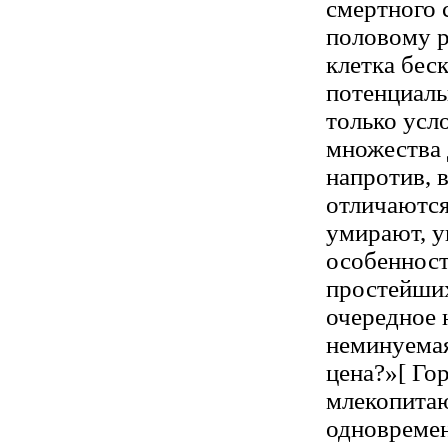
смертного 
половому 
клетка бес
потенциаль
только усл
множества 
напротив, 
отличаются
умирают, у
особенност
простейших
очередное 
неминуемая 
цена?»[ Го
млекопитаю
одновремен