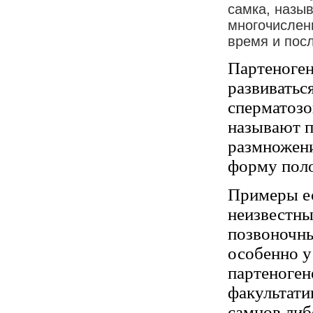
самка, назы
многочислен
время и пос
Партеноген
развиваться
сперматозо
называют п
размножени
форму поло
Примеры ес
неизвестны
позвоночны
особенно у
партеногене
факультати
самцов либ