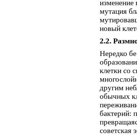
изменение 
мутация бл
мутировавш
новый клет
2.2. Разм
Нередко б
образовани
клетки со
многослойн
другим не
обычных кл
переживани
бактерий: 
превращаяс
советская 