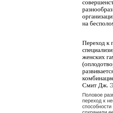
совершенст
разнообра
организаци
на бесполо
Переход к 
специализи
женских га
(оплодотвор
развиваетс
комбинацие
Смит Дж. Э
Половое раз
переход к н
способности
сохранили е