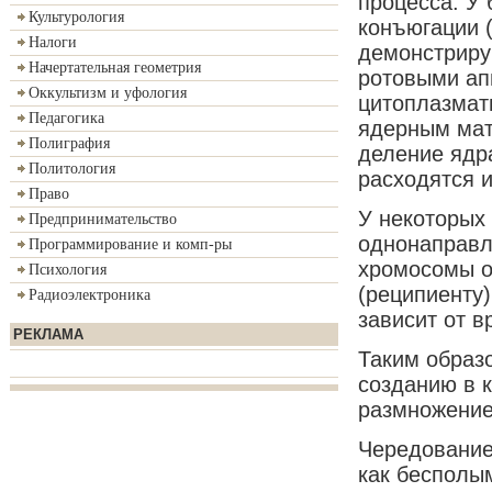
процесса. У
Культурология
конъюгации 
Налоги
демонстриру
Начертательная геометрия
ротовыми ап
Оккультизм и уфология
цитоплазмат
Педагогика
ядерным мат
Полиграфия
деление ядр
Политология
расходятся 
Право
У некоторых
Предпринимательство
однонаправл
Программирование и комп-ры
хромосомы о
Психология
(реципиенту
Радиоэлектроника
зависит от в
РЕКЛАМА
Таким образо
созданию в к
размножение
Чередование
как бесполым