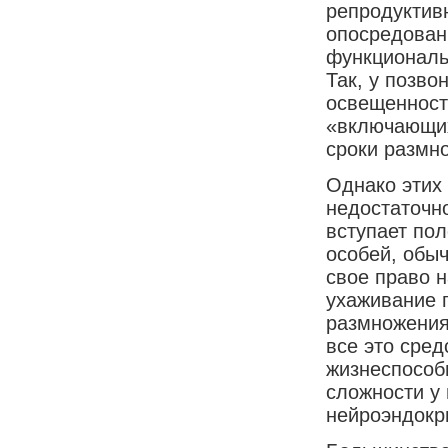
репродуктивн
опосредован
функциональ
Так, у позв
освещенност
«включающих
сроки размн
Однако этих
недостаточн
вступает по
особей, обыч
свое право 
ухаживание 
размножения,
все это сре
жизнеспособ
сложности у
нейроэндокр