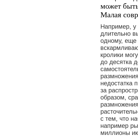
может быть
Малая совр
Например, у
длительно в
одному, еще
вскармливаю
кролики могу
до десятка 
самостоятель
размножения
недостатка п
за распрост
образом, сра
размножения
расточитель
с тем, что 
например ры
миллионы ик