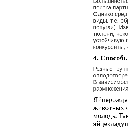
Большинство
поиска партн
Однако сред
виды, т.е. о
попугаи). Из
тюлени, нек
устойчивую г
конкуренты, 
4. Способ
Разные груп
оплодотворен
В зависимост
размножения
Яйцерожде
животных о
молодь. Т
яйцекладущ