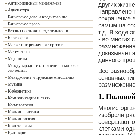
Антикризисный менеджмент
других жизн
Адвокатура
направлено 
Банковское дело и кредитование
сохранение е
Банковское право
самым на со
Безопасность жизнедеятельности
т.д. В ходе
Биографии
- во многих 
Маркетинг реклама и торговля
размножения,
Математика
доказывает 
Медицина
данного проц
Международные отношения и мировая
Все разнооб
экономика
основных тип
Менеджмент и трудовые отношения
размножение
Музыка
Кибернетика
1. Полово
Коммуникации и связь
Косметология
Многие орга
Криминалистика
изобрели ря
Криминология
совершают о
Криптология
клетками од
Кулинария