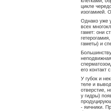
клетками, о
цикле черед
изогамией. 
Однако уже 
всех многок
гамет: они с
гетерогамия,
гаметы) и сп
Большинству 
неподвижная
сперматозоид
его контакт 
У губок и не
теле и вывод
отверстие, н
у гидры) поя
продуцирующ
- яичники. П