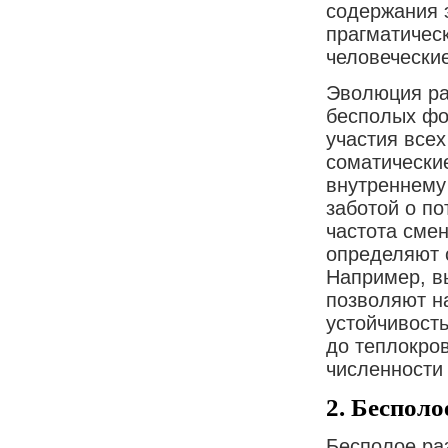
содержания э
прагматичес
человечески
Эволюция ра
бесполых фор
участия всех
соматически
внутреннему
заботой о по
частота сме
определяют 
Например, в
позволяют н
устойчивость
до теплокро
численности
2. Беспол
Бесполое ра