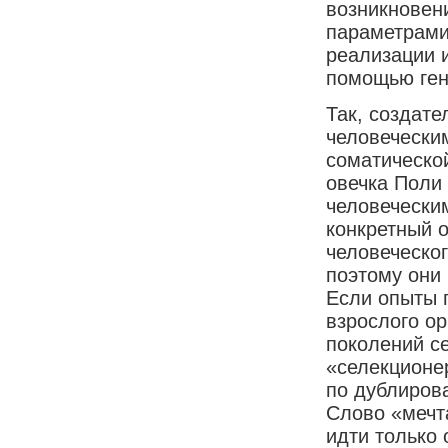
возникновен
параметрами
реализации 
помощью ген
Так, создат
человечески
соматической
овечка Поли 
человечески
конкретный 
человеческо
поэтому они 
Если опыты 
взрослого ор
поколений с
«селекционер
по дублиров
Слово «мечта
идти только