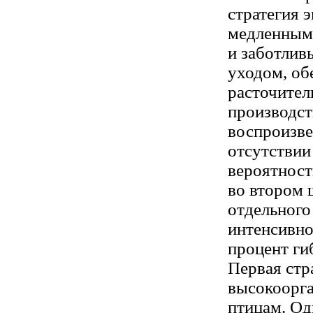
стратегия 
медленным 
и заботлив
уходом, об
расточител
производст
воспроизве
отсутствии
вероятност
во втором 
отдельного
интенсивно
процент ги
Первая стр
высокоорг
птицам. Од