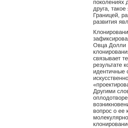
поколениях 
друга, тако
Границей, р
развития яв
Клонировани
зафиксирова
Овца Долли -
клонировани
связывает т
результате к
идентичные 
искусственно
«проектиров
Другими сло
оплодотворе
возникновен
вопрос о ее
молекулярно
клонировани