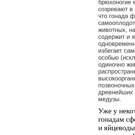
брюхоногие 
созревают в 
что гонада ф
самооплодот
животных, н
содержит и я
одновременн
избегает са
особью (иск
одиночно жи
распростране
высокоорган
позвоночных;
древнейших 
медузы.
Уже у неко
гонадам сф
и яйцеводы