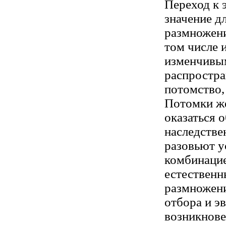
Переход к 
значение д
размножени
том числе 
изменчивы
распростра
потомство,
Потомки же
оказаться 
наследстве
разовьют у
комбинацие
естественн
размножени
отбора и э
возникнове