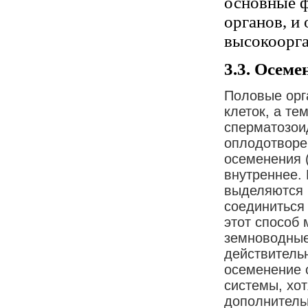
основные ф
органов, и
высокоорг
3.3. Осеме
Половые орг
клеток, а те
сперматозои
оплодотворе
осеменения 
внутреннее.
выделяются в
соединиться 
этот способ 
земноводные
действитель
осеменение 
системы, хо
дополнитель