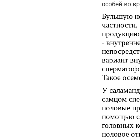
особей во в
Бульшую не
частности,
продукцию 
- внутренн
непосредст
вариант вн
сперматофо
Такое осем
У саламанд
самцом спе
половые пр
помощью с
головных к
половое от