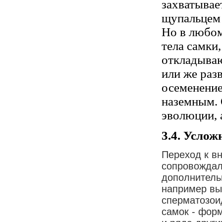
захватыва
щупальцем 
Но в любом
тела самки
откладываю
или же раз
осеменение
наземным. 
эволюции, 
3.4. Усло
Переход к в
сопровождал
дополнитель
например вы
сперматозои
самок - фор