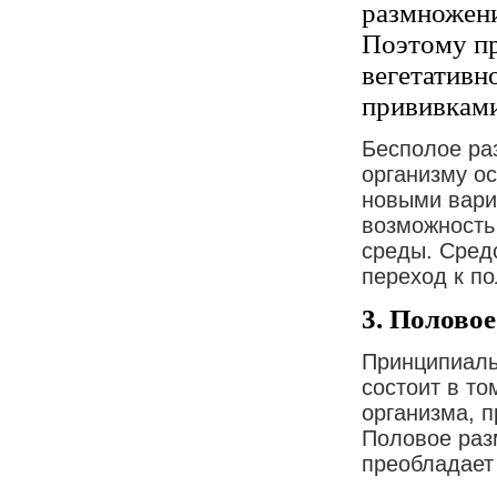
размножени
Поэтому пр
вегетативн
прививками
Бесполое ра
организму ос
новыми вари
возможность
среды. Сред
переход к п
3. Полово
Принципиаль
состоит в то
организма, 
Половое раз
преобладает