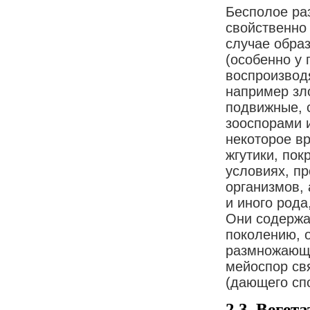
Бесполое ра
свойственно
случае обра
(особенно у 
воспроизвод
например зл
подвижные, 
зооспорами 
некоторое вр
жгутики, пок
условиях, пр
организмов,
и иного род
Они содержа
поколению, 
размножающе
мейоспор св
(дающего спо
2.3. Вегет