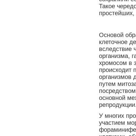
Такое черед
простейших,
Основой обра
клеточное д
вследствие ч
организма, 
хромосом в 
происходит п
организмов д
путем митоз
посредством
основной мех
репродукции
У многих пр
участием мо
фораминифер