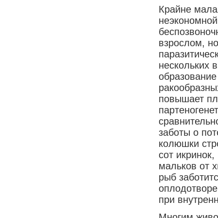
Крайне мала
неэкономной
беспозвоноч
взрослом, но
паразитическ
нескольких в
образование 
ракообразны
повышает пл
партеногене
сравнительн
заботы о по
колюшки стро
сот икринок,
мальков от 
рыб заботит
оплодотворе
при внутренн
Многим живо