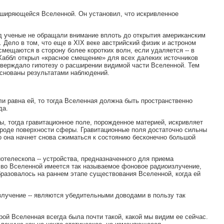
сширяющейся Вселенной. Он установил, что искривленное
д ученые не обращали внимание вплоть до открытия американским
 Дело в том, что еще в XIX веке австрийский физик и астроном
смещаются в сторону более коротких волн, если удаляется -- в
Хаббл открыл «красное смещение» для всех далеких источников
тверждало гипотезу о расширении видимой части Вселенной. Тем
снованы результатами наблюдений.
и равна ей, то тогда Вселенная должна быть пространственно
да.
ы, тогда гравитационное поле, порожденное материей, искривляет
 вроде поверхности сферы. Гравитационные поля достаточно сильны
но она начнет снова сжиматься к состоянию бесконечно большой
отелескопа -- устройства, предназначенного для приема
о во Вселенной имеется так называемое фоновое радиоизлучение,
разовалось на раннем этапе существования Вселенной, когда ей
злучение -- являются убедительными доводами в пользу так
рой Вселенная всегда была почти такой, какой мы видим ее сейчас.