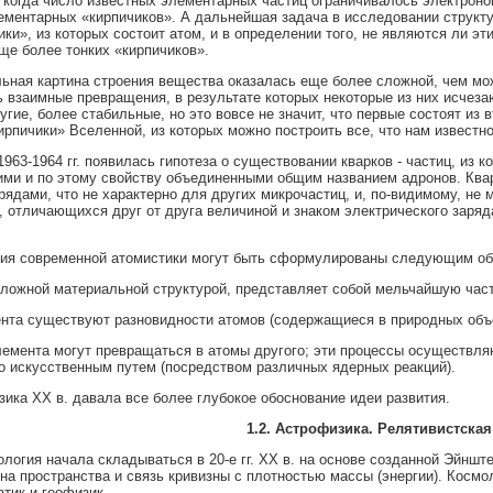
 когда число известных элементарных частиц ограничивалось электроном
лементарных «кирпичиков». А дальнейшая задача в исследовании структ
ки», из которых состоит атом, и в определении того, не являются ли эт
ще более тонких «кирпичиков».
ьная картина строения вещества оказалась еще более сложной, чем мо
ь взаимные превращения, в результате которых некоторые из них исчез
угие, более стабильные, но это вовсе не значит, что первые состоят и
ирпичики» Вселенной, из которых можно построить все, что нам известно
1963-1964 гг. появилась гипотеза о существовании кварков - частиц, из
ми и по этому свойству объединенными общим названием адронов. Ква
рядами, что не характерно для других микрочастиц, и, по-видимому, не 
, отличающихся друг от друга величиной и знаком электрического заряд
ия современной атомистики могут быть сформулированы следующим об
сложной материальной структурой, представляет собой мельчайшую час
ента существуют разновидности атомов (содержащиеся в природных объе
лемента могут превращаться в атомы другого; эти процессы осуществл
о искусственным путем (посредством различных ядерных реакций).
зика XX в. давала все более глубокое обоснование идеи развития.
1.2. Астрофизика. Релятивистская
логия начала складываться в 20-е гг. XX в. на основе созданной Эйншт
на пространства и связь кривизны с плотностью массы (энергии). Космол
атик и геофизик