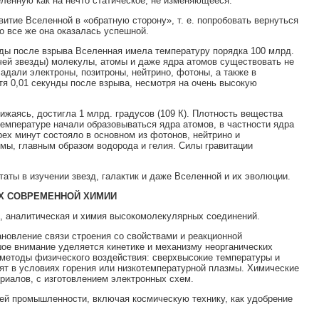
селенную как на нечто статическое, не изменяющееся.
тие Вселенной в «обратную сторону», т. е. попробовать вернуться
о все же она оказалась успешной.
ды после взрыва Вселенная имела температуру порядка 100 млрд.
ячей звезды) молекулы, атомы и даже ядра атомов существовать не
адали электроны, позитроны, нейтрино, фотоны, а также в
я 0,01 секунды после взрыва, несмотря на очень высокую
жаясь, достигла 1 млрд. градусов (109 К). Плотность вещества
 температуре начали образовываться ядра атомов, в частности ядра
рех минут состояло в основном из фотонов, нейтрино и
омы, главным образом водорода и гелия. Силы гравитации
таты в изучении звезд, галактик и даже Вселенной и их эволюции.
ЯХ СОВРЕМЕННОЙ ХИМИИ
я, аналитическая и химия высокомолекулярных соединений.
новление связи строения со свойствами и реакционной
ое внимание уделяется кинетике и механизму неорганических
 методы физического воздействия: сверхвысокие температуры и
ят в условиях горения или низкотемпературной плазмы. Химические
риалов, с изготовлением электронных схем.
ей промышленности, включая космическую технику, как удобрение