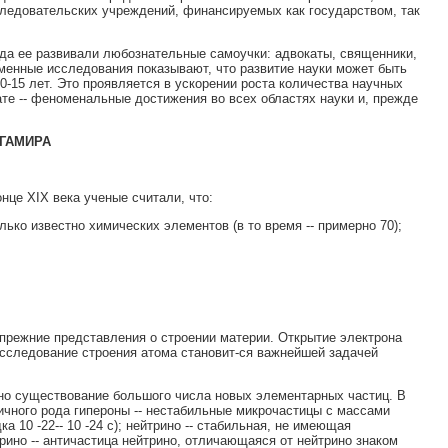
следовательских учреждений, финансируемых как государством, так
огда ее развивали любознательные самоучки: адвокаты, священники,
еменные исследования показывают, что развитие науки может быть
15 лет. Это проявляется в ускорении роста количества научных
ате -- феноменальные достижения во всех областях науки и, прежде
ЕГАМИРА
нце XIX века ученые считали, что:
ько известно химических элементов (в то время -- примерно 70);
прежние представления о строении материи. Открытие электрона
. Исследование строения атома становит-ся важнейшей задачей
лено существование большого числа новых элементарных частиц. В
личного рода гипероны -- нестабильные микрочастицы с массами
 10 -22-- 10 -24 с); нейтрино -- стабильная, не имеющая
ино -- античастица нейтрино, отличающаяся от нейтрино знаком