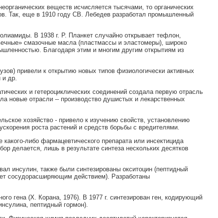
неорганических веществ исчисляется тысячами, то органических
в. Так, еще в 1910 году СВ. Лебедев разработал промышленный
полиамиды. В 1938 г. Р. Планкет случайно открывает тефлон,
вечные» смазочные масла (пластмассы и эластомеры), широко
мышленностью. Благодаря этим и многим другим открытиям из
бузов) привели к открытию новых типов физиологически активных
 и др.
тических и гетероциклических соединений создала первую отрасль
ила новые отрасли -- производство душистых и лекарственных
льское хозяйство - привело к изучению свойств, установлению
 ускорения роста растений и средств борьбы с вредителями.
 какого-либо фармацевтического препарата или инсектицида
бор делается, лишь в результате синтеза нескольких десятков
ровал инсулин, также были синтезированы окситоцин (пептидный
дает сосудорасширяющим действием). Разработаны
го гена (X. Корана, 1976). В 1977 г. синтезирован ген, кодирующий
 инсулина, пептидный гормон).