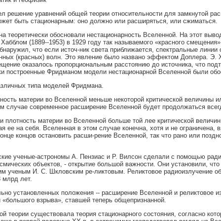
л решение уравнений общей теории относительности для замкнутой ра
ожет быть стационарным: оно должно или расширяться, или сжиматься.
а теоретически обосновали нестационарность Вселенной. На этот выво
Хабблом (1889--1953) в 1929 году так называемого «красного смещения».
бнаружил, что если источ-ник света приближается, спектральные линии 
нных (красных) волн. Это явление было названо эффектом Доплера. Э. 
ещение оказалось пропорциональным расстоянию до источника, что под
ки построенные Фридманом модели нестационарной Вселенной были обо
азличных типа моделей Фридмана.
ность материи во Вселенной меньше некоторой критической величины ил
ом случае современное расширение Вселенной будет продолжаться всег
ли плотность материи во Вселенной больше той лее критической величин
я ее на себя. Вселенная в этом случае конечна, хотя и не ограничена,
 конце концов остановить расши-рение Вселенной, так что рано или позд
нские ученые-астрономы А. Пензиас и Р. Вилсон сделали с помощью ради
смических объектов, - открытие большой важности. Они установили, чт
им ученым И. С. Шкловским ре-ликтовым. Реликтовое радиоизлучение об
 млрд лет.
ьно установленных положения -- расширение Вселенной и реликтовое и
 «большого взрыва», ставшей теперь общепризнанной.
ой теории существовала теория стационарного состояния, согласно кото