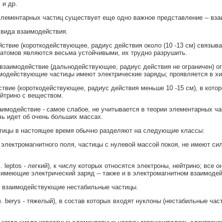
 и др.
элементарных частиц существует еще одно важное представление -- вза
вида взаимодействия.
ствие (короткодействующее, радиус действия около (10 -13 см) связыва
 атомов являются весьма устойчивыми, их трудно разрушить.
взаимодействие (дальнодействующее, радиус действия не ограничен) 
модействующие частицы имеют электрические заряды; проявляется в хим
твие (короткодействующее, радиус действия меньше 10 -15 см), в кото
йтрино с веществом.
аимодействие - самое слабое, не учитывается в теории элементарных ч
чь идет об очень больших массах.
тицы в настоящее время обычно разделяют на следующие классы:
ы электромагнитного поля, частицы с нулевой массой покоя, не имеют си
ч. leptos - легкий), к числу которых относятся электроны, нейтрино; вс
 имеющие электрический заряд -- также и в электромагнитном взаимодей
о взаимодействующие нестабильные частицы.
ч. berys - тяжелый), в состав которых входят нуклоны (нестабильные ча