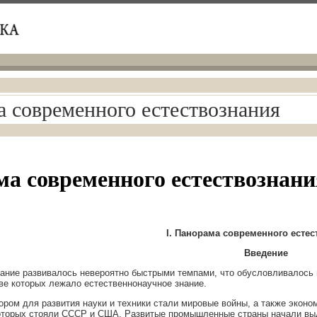
 современного естествознания
а современного естествознани
I
.
Панорама современного естес
Введение
нание развивалось невероятно быстрыми темпами, что обусловливалось
ове которых лежало естественнонаучное знание.
ом для развития науки и техники стали мировые войны, а также эконом
которых стояли СССР и США. Развитые промышленные страны начали выд