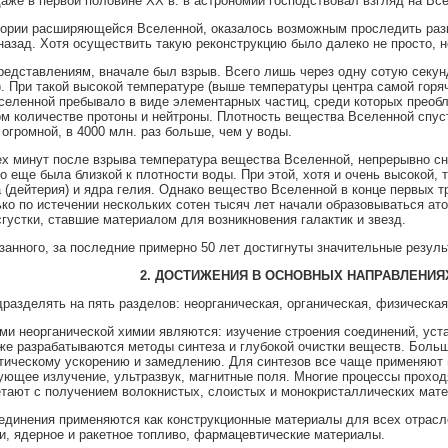
и даже в первой половине XX в. в астрономии господствовал взгляд на В
ории расширяющейся Вселенной, оказалось возможным проследить разви
азад. Хотя осуществить такую реконструкцию было далеко не просто, н
едставлениям, вначале был взрыв. Всего лишь через одну сотую секун
К). При такой высокой температуре (выше температуры центра самой гор
селенной пребывало в виде элементарных частиц, среди которых преобл
м количестве протоны и нейтроны. Плотность вещества Вселенной спуст
огромной, в 4000 млн. раз больше, чем у воды.
ех минут после взрыва температура вещества Вселенной, непрерывно сни
но еще была близкой к плотности воды. При этой, хотя и очень высокой,
 (дейтерия) и ядра гелия. Однако вещество Вселенной в конце первых т
ько по истечении нескольких сотен тысяч лет начали образовываться ат
сгустки, ставшие материалом для возникновения галактик и звезд.
азанного, за последние примерно 50 лет достигнуты значительные резуль
2. ДОСТИЖЕНИЯ В ОСНОВНЫХ НАПРАВЛЕНИ
разделять на пять разделов: неорганическая, органическая, физическа
и неорганической химии являются: изучение строения соединений, уста
же разрабатываются методы синтеза и глубокой очистки веществ. Больш
итическому ускорению и замедлению. Для синтезов все чаще применяют
ующее излучение, ультразвук, магнитные поля. Многие процессы проход
етают с получением волокнистых, слоистых и монокристаллических мате
единения применяются как конструкционные материалы для всех отрасл
и, ядерное и ракетное топливо, фармацевтические материалы.