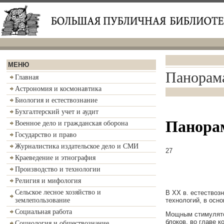
МЕНЮ
Панорама
Главная
Астрономия и космонавтика
Биология и естествознание
Бухгалтерский учет и аудит
Панорам
Военное дело и гражданская оборона
Государство и право
Журналистика издательское дело и СМИ
27
Краеведение и этнография
Производство и технологии
Религия и мифология
Сельское лесное хозяйство и
В XX в. естествоз
технологий, в осн
землепользование
Социальная работа
Мощным стимулятор
блоков, во главе 
Социология и обществознание