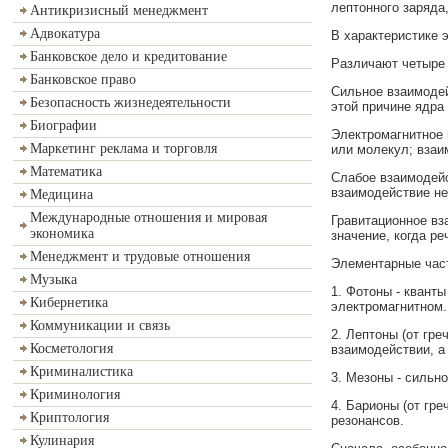
лептонного заряда,
Антикризисный менеджмент
Адвокатура
В характеристике 
Банковское дело и кредитование
Различают четыре 
Банковское право
Сильное взаимодей
Безопасность жизнедеятельности
этой причине ядра
Биографии
Электромагнитное 
Маркетинг реклама и торговля
или молекул; взаи
Математика
Слабое взаимодейс
взаимодействие не
Медицина
Международные отношения и мировая
Гравитационное вз
экономика
значение, когда ре
Менеджмент и трудовые отношения
Элементарные час
Музыка
1. Фотоны - квант
Кибернетика
электромагнитном.
Коммуникации и связь
2. Лептоны (от гре
Косметология
взаимодействии, а
Криминалистика
3. Мезоны - сильн
Криминология
4. Барионы (от гре
Криптология
резонансов.
Кулинария