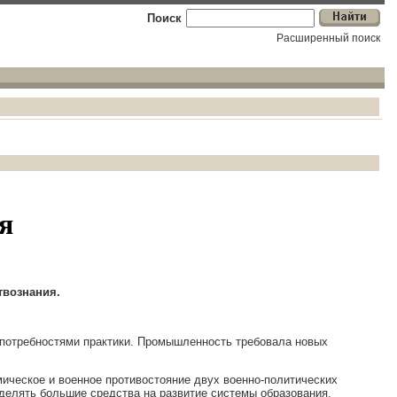
Поиск
Расширенный поиск
я
твознания
.
 потребностями практики. Промышленность требовала новых
ическое и военное противостояние двух военно-политических
елять большие средства на развитие системы образования,