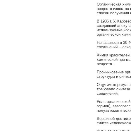
Органическая хими
веществ известно 
способ получения б
В 1936 г. У. Кароз
создавший эпоху с
используемые косм
органической хими
Начавшиеся в 30-4
соединений -- лек
Химия красителей 
химической про-мы
веществ.
Проникновение орг
структуры и синте
Ощутимые результа
требовало синтеза
соединений.
Роль органической
гормон), вазопрес
полуавтоматически
Вершиной достижени
синтез человеческо