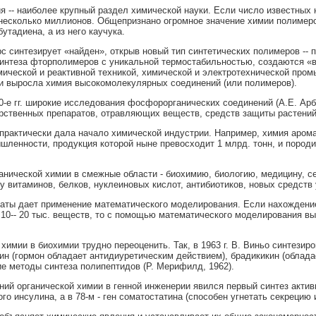
я -- наиболее крупный раздел химической науки. Если число известных 
несколько миллионов. Общепризнано огромное значение химии полимеро
утадиена, а из него каучука.
ерс синтезирует «найден», открыв новый тип синтетических полимеров -- 
интеза фторполимеров с уникальной термостабильностью, создаются «
ической и реактивной техникой, химической и электротехнической про
и выросла химия высокомолекулярных соединений (или полимеров).
0-е гг. широкие исследования фосфорорганических соединений (А.Е. Ар
арственных препаратов, отравляющих веществ, средств защиты растений
практически дала начало химической индустрии. Например, химия арома
шленности, продукция которой ныне превосходит 1 млрд. тонн, и пород
анической химии в смежные области - биохимию, биологию, медицину, се
зу витаминов, белков, нуклеиновых кислот, антибиотиков, новых средств
ты дает применение математического моделирования. Если нахождение
 10-- 20 тыс. веществ, то с помощью математического моделирования вы
 химии в биохимии трудно переоценить. Так, в 1963 г. В. Виньо синтези
син (гормон обладает антидиуретическим действием), брадикикин (обла
е методы синтеза полипептидов (Р. Мерифилд, 1962).
й органической химии в генной инженерии явился первый синтез активно
го инсулина, а в 78-м - ген соматостатина (способен угнетать секрецию