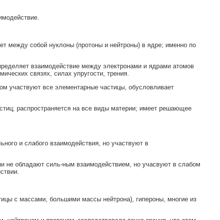
имодействие.
ет между собой нуклоны (протоны и нейтроны) в ядре; именно по
определяет взаимодействие между электронами и ядрами атомов
ических связях, силах упругости, трения.
ром участвуют все элементарные частицы, обусловливает
астиц; распространяется на все виды материи; имеет решающее
льного и слабого взаимодействия, но участвуют в
е они не обладают силь-ным взаимодействием, но учасвуют в слабом
ствии.
стицы с массами, большими массы нейтрона), гипероны, многие из