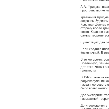
А.А. Фридман наше
пространство не м
Уравнения Фридман
астроном Эдвином 
Кристиан Доплер о
сторону более дли
света. Красное см
самым теоретичес
Существует два р
Если средняя плот
бесконечной. В эт
В то же время, ес
Вселенную, замыка
для того, чтобы в
плотности.
В 1965 г. америка
радиоизлучения ко
названное советск
было всего около 3
Два экспериментал
называемой теории
До утверждения эт