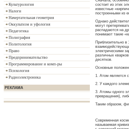
Сначала, особенно
состоит из этих э
Культурология
известные «кирпичи
Налоги
построенными из е
Начертательная геометрия
Однако действител
Оккультизм и уфология
могут претерпеват
распадаются на др
Педагогика
понимают такие «к
Полиграфия
Приблизительно в 
Политология
взаимодействующи
электрическими за
Право
различных кварков
Предпринимательство
десятков.
Программирование и комп-ры
Основные положен
Психология
1. Атом является 
Радиоэлектроника
2. У каждого элем
РЕКЛАМА
3. Атомы одного э
превращения), либ
Таким образом, фи
Современная космо
называемая кривиз
г. советский матем