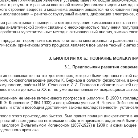
объясняет химические явления и устанавливает их общие закономернос
и: в результате развития квантовой химии (использует идеи и методы 
ого строения веществ и механизма реакций решаются на основании тео
 исследования -- рентгеноструктурный анализ, дифракция электронов, с
ия рассматривает принципы и методы изучения химического состава ве
ы аналитической химии связаны с необходимостью получения полупров
азработаны чувствительные методы: активационный анализ, химико-спек
 предстает перед нами как исключительно многогранная и разветвленная
ическим ориентиром этого процесса является все более тесный синтез 
3. БИОЛОГИЯ
XX
в.: ПОЗНАНИЕ МОЛЕКУЛЯ
3.1. Предпосылки развития соврем
гия основывается на тех достижениях, которые были сделаны в этой нау
ния, основополагающие работы К. Бернара в области физиологии, важне
ммунологии, работы И.М. Сеченова и И.И. Павлова в области высшей нер
звестности до начала XX в., но уже выполненные их выдающимся автор
олжением не менее интенсивного прогресса в биологии. В 1900 г. голлан
К.Э. Корренсом (1864-1933) и австрийским ученым Э. Чермак-Зейзенеггом
рыты и стали всеобщим достоянием законы наследственности, установ
 после этого происходило быстро. Был принят принцип дискретности в 
рностей наследования потомками свойств и признаков родителей были 
 биологом Вильгельмом Иогансоном (1857-1927) в 1909 г. и означающее 
еделенного признака.