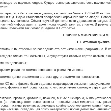
роизводство научных кадров. Существенно расширилась сеть научно-ис
иями.
ии перестала быть частным делом, каковой она была в XVIII--XIX вв., к
ики и т. д. Наука становится профессией огромного числа людей. Совр
циальным законом. Объем научной деятельности удваивается каждые 10-
 научной информации, а также числа людей, занятых в науке. В результ
знании, которыми так богато ушедшее XX столетие.
1. ФИЗИКА МИКРОМИРА И М
1.1. Атомная физика
атомах и их строении за последние сто лет изменились радикально. В ко
каждого элемента неизменны, и существуют столько сортов атомов, скол
мента одинаковы;
причем различие атомов основано на различии их веса;
атомов данного элемента в атомы другого элемента невозможен.
чале XX вв. в физике были сделаны выдающиеся открытия, разрушившие 
протона, фотона и нейтрона показали, что атом имеет сложную структуру
ектрона, протона, фотона и, наконец, в 1932 г. нейтрона, было установ
он, (античастица электрона); мезоны -- нестабильные микрочастицы; раз
она; частицы резонансы, имеющие крайне короткое время жизни (порядка
ряда частица, обладающая почти невероятной проницаемостью; антинейтр