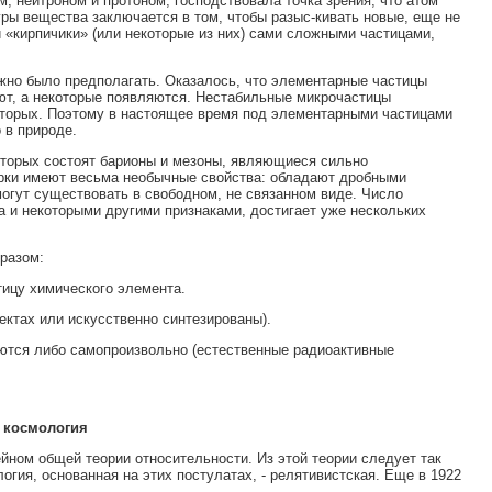
, нейтроном и протоном, господствовала точка зрения, что атом
уры вещества заключается в том, чтобы разыс-кивать новые, еще не
и «кирпичики» (или некоторые из них) сами сложными частицами,
жно было предполагать. Оказалось, что элементарные частицы
ают, а некоторые появляются. Нестабильные микрочастицы
з вторых. Поэтому в настоящее время под элементарными частицами
 в природе.
 которых состоят барионы и мезоны, являющиеся сильно
рки имеют весьма необычные свойства: обладают дробными
могут существовать в свободном, не связанном виде. Число
а и некоторыми другими признаками, достигает уже нескольких
разом:
тицу химического элемента.
ктах или искусственно синтезированы).
яются либо самопроизвольно (естественные радиоактивные
 косм
о
логия
ейном общей теории относительности. Из этой теории следует так
огия, основанная на этих постулатах, - релятивистская. Еще в 1922