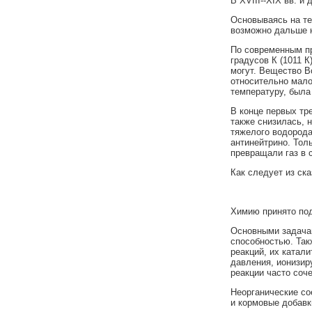
В XVIII--XIX вв. 
Основываясь на те
возможно дальше н
По современным пр
градусов К (1011 
могут. Вещество В
относительно мало
температуру, была 
В конце первых тр
также снизилась, 
тяжелого водорода
антинейтрино. Тол
превращали газ в 
Как следует из ск
Химию принято под
Основными задачам
способностью. Так
реакций, их катал
давления, ионизир
реакции часто соч
Неорганические со
и кормовые добавк