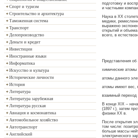
подготовку и восп
Спорт и туризм
и частными компан
Строительство и архитектура
Наука в XX столет
Таможенная система
медики, ремесленн
выражено экспонен
Транспорт
открытий и объема
всего, в естество
Делопроизводство
Деньги и кредит
Инвестиции
Иностранные языки
Представления об 
Информатика
химические атомы 
Искусство и культура
Исторические личности
атомы данного эле
История
атомы имеют вес, 
Литература
взаимный переход 
Литература зарубежная
В конце XIX -- на
Литература русская
(1897 г.), затем 
Авиация и космонавтика
физики XX в.
Автомобильное хозяйство
После открытия эл
том числе: позитр
Автотранспорт
больше массы нейтр
Английский
электрического за