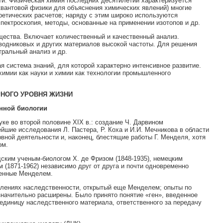
ти. Физическая химия последних десятилетий характеризуется
квантовой физики для объяснения химических явлений) многие
ретических расчетов; наряду с этим широко используются
пектроскопия, методы, основанные на применении изотопов и др.
щества. Включает количественный и качественный анализ.
одниковых и других материалов высокой частоты. Для решения
тральный анализ и др.
 система знаний, для которой характерно интенсивное развитие.
химии как науки и химии как технологии промышленного
РНОГО УРОВНЯ ЖИЗНИ
енной биологии
ке во второй половине XIX в.: создание Ч. Дарвином
йшие исследования Л. Пастера, Р. Коха и И.И. Мечникова в области
вной деятельности и, наконец, блестящие работы Г. Менделя, хотя
ом.
дским ученым-биологом X. де Фризом (1848-1935), немецким
 (1871-1962) независимо друг от друга и почти одновременно
ленные Менделем.
явлениях наследственности, открытый еще Менделем; опыты по
значительно расширены. Было принято понятие «ген», введенное
единицу наследственного материала, ответственного за передачу