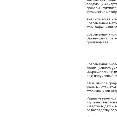
Физическая химия 
следующими чертам
проблемы химическ
физические методы
Аналитическая хим
Современные метод
этих задач были р
Современная химия
Важнейшим стратег
производства.
Современная биоло
эволюционного уче
микробиологии и и
и не получившие и
XX в. явился прод
ученым-ботаником 
вторично были отк
Развитие генетики
изучению закономе
известным датским
по наследству опр