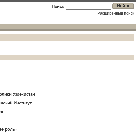
Поиск
Расширенный поиск
блики Узбекистан
нский Институт
та
её роль»