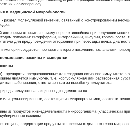
ости их к самопереносу.
рия в медицинской микробиологии
я
- раздел молекулярной генетики, связанный с конструированием несущ
одов.
й инженерии относится к числу перспективнейших при получении многи
тодом получены: интерфероны, интерлейкины, инсулин, гормон роста, тк
титела для предупреждения отторжения при пересадки почки, диагност
инженерии создаются препараты второго поколения, т.е. аналоги при
спользование вакцины и сыворотки
вакцины
s
)
- препараты, предназначенные для создания активного иммунитета в
кцины является иммуноген, т. е. корпускулярная или растворенная субс
дителя заболевания, ответственным за выработку иммунитета.
природы иммуногена вакцины подразделяются на:
е или цельновирионные, состоящие из микроорганизмов, соответственно
цины из продуктов жизнедеятельности микроорганизма (классический прим
субвирионные вакцины;
ые вакцины, содержащие продукты экспрессии отдельных генов микроор