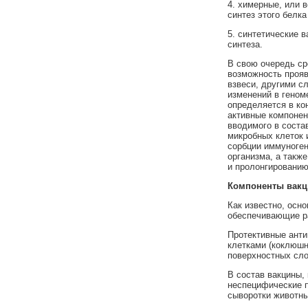
4. химерные, или в
синтез этого белка
5. синтетические 
синтеза.
В свою очередь ср
возможность прояв
взвеси, другими с
изменений в геном
определяется в ко
активные компонен
вводимого в соста
микробных клеток 
сорбции иммуноген
организма, а такж
и пролонгированию
Компоненты вакц
Как известно, осн
обеспечивающие ра
Протективные анти
клетками (коклюшн
поверхностных сло
В состав вакцины,
неспецифические п
сыворотки животны