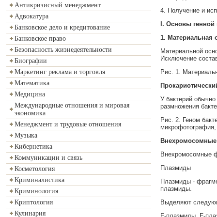
Антикризисный менеджмент
4. Получение и ис
Адвокатура
I
.
Основы генной 
Банковское дело и кредитование
1.
Материальная 
Банковское право
Безопасность жизнедеятельности
Материальной осно
Исключение состав
Биографии
Рис. 1.
Материальн
Маркетинг реклама и торговля
Математика
Прокариотически
Медицина
У бактерий обычно
Международные отношения и мировая
размножения бакте
экономика
Рис. 2. Геном бак
Менеджмент и трудовые отношения
микрофотография, 
Музыка
Внехромосомные 
Кибернетика
Внехромосомные ф
Коммуникации и связь
Плазмиды
Косметология
Криминалистика
Плазмиды - фрагме
плазмиды.
Криминология
Выделяют следующ
Криптология
Кулинария
F-плазмиды. F-пла