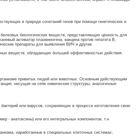
ествующих в природе сочетаний генов при помощи генетических и
х белковых биологических веществ, представляющих ценность для
аневый активатор плазминогена, вакцина против гепатита В,
ические препараты для выявления ВИЧ и другие.
родных веществ, обладающих большей эффективностью действия.
 организме привитых людей или животных. Основным действующим
танция, несущая на себе химические структуры, аналогичные
 бактерий или вирусов, сохраняющих в процессе изготовления свою
ер - анатоксины) или его интегральных компонентов, т.н.
ганизма, наработанные в специальных клеточных системах;