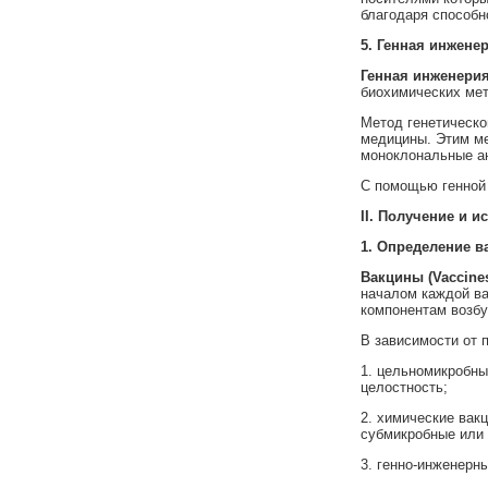
благодаря способн
5.
Генная инжене
Генная инженери
биохимических мет
Метод генетическо
медицины. Этим ме
моноклональные ан
С помощью генной 
II
.
Получение и и
1. Определение 
Вакцины (
Vaccine
началом каждой ва
компонентам возбу
В зависимости от 
1. цельномикробны
целостность;
2. химические вак
субмикробные или 
3. генно-инженерн