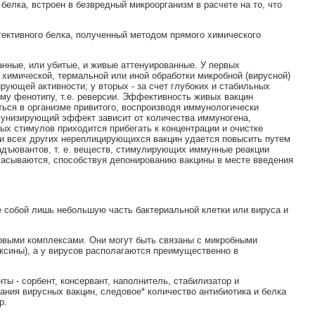
белка, встроен в безвредный микроорганизм в расчете на то, что
отективного белка, полученный методом прямого химического
нные, или убитые, и живые аттенуированные. У первых
 химической, термальной или иной обработки микробной (вирусной)
ующей активности; у вторых - за счет глубоких и стабильных
му фенотипу, т.е. реверсии. Эффективность живых вакцин
ься в организме привитого, воспроизводя иммунологически
ммунизирующий эффект зависит от количества иммуногена,
ых стимулов приходится прибегать к концентрации и очистке
и всех других нереплицирующихся вакцин удается повысить путем
адъювантов, т. е. веществ, стимулирующих иммунные реакции
сасываются, способствуя депонированию вакцины в месте введения
 собой лишь небольшую часть бактериальной клетки или вируса и
овыми комплексами. Они могут быть связаны с микробными
оксины), а у вирусов располагаются преимущественно в
ты - сорбент, консервант, наполнитель, стабилизатор и
ания вирусных вакцин, следовое* количество антибиотика и белка
р.