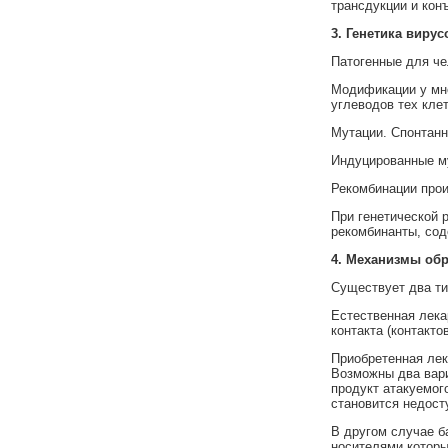
трансдукции и кон
3.
Генетика вирус
Патогенные для че
Модификации у мно
углеводов тех кле
Мутации. Спонтанн
Индуцированные му
Рекомбинации прои
При генетической
рекомбинанты, сод
4.
Механизмы обр
Существует два ти
Естественная лека
контакта (контакт
Приобретенная лек
Возможны два вари
продукт атакуемог
становится недост
В другом случае б
носителями которы