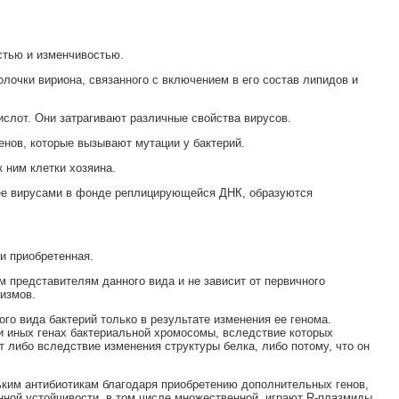
стью и изменчивостью.
очки вириона, связанного с включением в его состав липидов и
ислот. Они затрагивают различные свойства вирусов.
нов, которые вызывают мутации у бактерий.
 ним клетки хозяина.
ее вирусами в фонде реплицирующейся ДНК, образуются
и приобретенная.
 представителям данного вида и не зависит от первичного
низмов.
го вида бактерий только в результате изменения ее генома.
ли иных генах бактериальной хромосомы, вследствие которых
т либо вследствие изменения структуры белка, либо потому, что он
льким антибиотикам благодаря приобретению дополнительных генов,
ной устойчивости, в том числе множественной, играют R-плазмиды