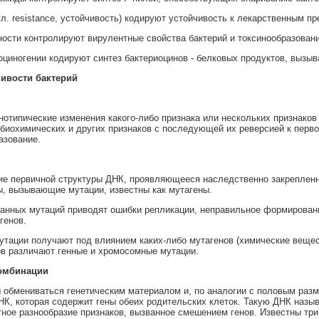
л. resistance, устойчивость) кодируют устойчивость к лекарственным пр
ости контролируют вирулентные свойства бактерий и токсинообразовани
циногении кодируют синтез бактериоцинов - белковых продуктов, вызыв
ивости бактерий
отипические изменения какого-либо признака или нескольких признако
биохимических и других признаков с последующей их реверсией к перв
азование.
ие первичной структуры ДНК, проявляющееся наследственно закрепленно
ы, вызывающие мутации, известны как мутагены.
анных мутаций приводят ошибки репликации, неправильное формирован
генов.
тации получают под влиянием каких-либо мутагенов (химические веществ
в различают генные и хромосомные мутации.
омбинации
 обмениваться генетическим материалом и, по аналогии с половым раз
НК, которая содержит гены обеих родительских клеток. Такую ДНК назыв
ное разнообразие признаков, вызванное смешением генов. Известны три