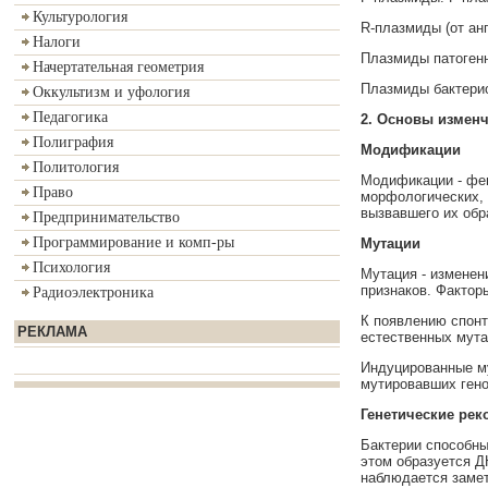
Культурология
R-плазмиды (от анг
Налоги
Плазмиды патогенн
Начертательная геометрия
Плазмиды бактерио
Оккультизм и уфология
Педагогика
2.
Основы изменч
Полиграфия
Модификации
Политология
Модификации - фен
Право
морфологических, 
вызвавшего их обр
Предпринимательство
Программирование и комп-ры
Мутации
Психология
Мутация - изменен
признаков. Фактор
Радиоэлектроника
К появлению спонт
РЕКЛАМА
естественных мута
Индуцированные му
мутировавших гено
Генетические
рек
Бактерии способны
этом образуется Д
наблюдается замет