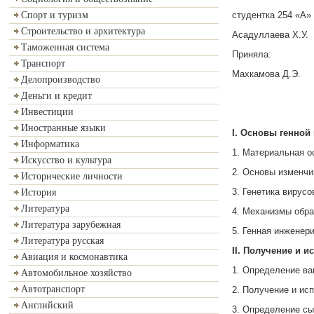
студентка 254 «А» 
Спорт и туризм
Строительство и архитектура
Асадуллаева Х.У.
Таможенная система
Приняла:
Транспорт
Махкамова Д.Э.
Делопроизводство
Деньги и кредит
Инвестиции
Иностранные языки
I.
Основы генной 
Информатика
1. Материальная о
Искусство и культура
2. Основы изменчи
Исторические личности
3. Генетика вирусо
История
Литература
4. Механизмы обра
Литература зарубежная
5. Генная инженер
Литература русская
II.
Получение и и
Авиация и космонавтика
1. Определение ва
Автомобильное хозяйство
Автотранспорт
2. Получение и ис
Английский
3. Определение сы