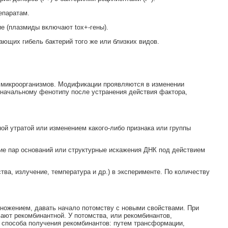
епаратам.
е (плазмиды включают tox+-гены).
ающих гибель бактерий того же или близких видов.
в микроорганизмов. Модификации проявляются в изменении
оначальному фенотипу после устранения действия фактора,
й утратой или изменением какого-либо признака или группы
ие пар оснований или структурные искажения ДНК под действием
а, излучение, температура и др.) в эксперименте. По количеству
множением, давать начало потомству с новыми свойствами. При
ают рекомбинантной. У потомства, или рекомбинантов,
 способа получения рекомбинантов: путем трансформации,