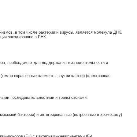
измов, в том числе бактерии и вирусы, является молекула ДНК.
ция закодирована в РНК.
нов, необходимых для поддержания жизнедеятельности и
 (темно окрашенные элементы внутри клетки) (электронная
ными последовательностями и транспозонами.
омосомой бактерии) и интегрированные (встроенные в хромосому)
й-доноров (F+) c бактериями-реципиентами (F-).