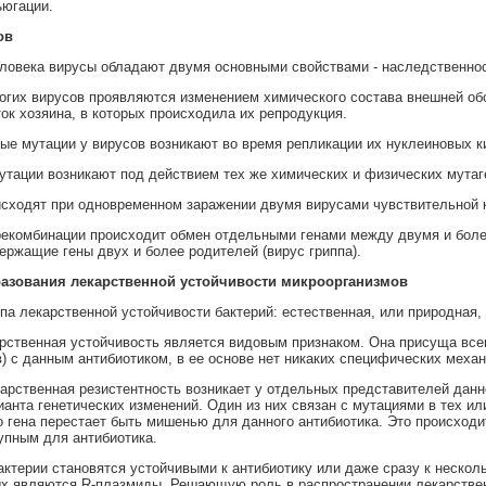
ъюгации.
ов
ловека вирусы обладают двумя основными свойствами - наследственно
гих вирусов проявляются изменением химического состава внешней обол
ток хозяина, в которых происходила их репродукция.
ые мутации у вирусов возникают во время репликации их нуклеиновых к
тации возникают под действием тех же химических и физических мутаге
сходят при одновременном заражении двумя вирусами чувствительной к
 рекомбинации происходит обмен отдельными генами между двумя и бол
ержащие гены двух и более родителей (вирус гриппа).
азования лекарственной устойчивости микроорганизмов
па лекарственной устойчивости бактерий: естественная, или природная, 
рственная устойчивость является видовым признаком. Она присуща всем
ов) с данным антибиотиком, в ее основе нет никаких специфических меха
арственная резистентность возникает у отдельных представителей данно
анта генетических изменений. Один из них связан с мутациями в тех и
о гена перестает быть мишенью для данного антибиотика. Это происходи
упным для антибиотика.
актерии становятся устойчивыми к антибиотику или даже сразу к неско
х являются R-плазмиды. Решающую роль в распространении лекарствен