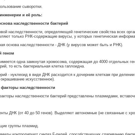
пользование сыворотки.
инженерии и её роль:
основа наследственности бактерий
вой наследственности, определяющей генетические свойства всех орган
ляют только РНК-содержащие вирусы, у которых генетическая информа
ая основа наследственности - ДНК (у вирусов может быть и РНК).
й геном
 имеется одна замкнутая хромосома, содержащая до 4000 отдельных ге
рий, то есть бактериальная клетка гаплоидна.
терий - нуклеоид в виде ДНК расходится к дочерним клеткам при делении
окрашивание искусственное).
факторы наследственности
акторы наследственности бактерий представлены плазмидами, вставоч
нты ДНК (от 40 до 50 генов). Выделяют автономные (не связанные с хр
ие группы плазмид.
змиды контролируют синтез F-пилей, способствующих спариванию бактери