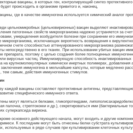
екторные вакцины, в которых ген, контролирующий синтез протективного 
 будет происходить в организме привитого и, наконец,
вакцины, где в качестве иммуногена используется химический аналог пр
еди цельномикробных (цельновирионных) вакцин выделяют инактивирова
ления патогенных свойств микроорганизма надежно устраняется за счет
ловами, умерщвления возбудителя болезни при сохранении его иммунизир
е микроорганизма, исключающих вероятность возвращения к вирулентно
нечном счете способностью аттенуированного микроорганизма размножат
ты непосредственно в его тканях. При использовании убитых вакцин и
ве препарата, поэтому с целью создания более полноценных иммуногенн
или вирусных частиц. Иммунизирующую способность инактивированных 
а на крупномолекулярных химически инертных полимерах, добавления 
е заключения иммуногена в мельчайшие капсулы, которые медленно рас
, тем самым, действия иммуногенных стимулов.
ин
ову каждой вакцины составляют протективные антигены, представляющие
звитие специфического иммунного ответа.
гены могут являться белками, гликопротеидами, липополисахаридобелк
ая палочка, стрептококки и др.), секретироваться ими (бактериальные т
ях суперкапсида вириона.
 кроме основного действующего начала, могут входить и другие компонен
римеси. К последним могут быть отнесены белки субстрата культивиров
х, используемых в ряде случаев при культивировании клеточных культу