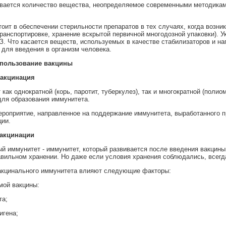
ывается количество вещества, неопределяемое современными методиками
тоит в обеспечении стерильности препаратов в тех случаях, когда возн
ранспортировке, хранение вскрытой первичной многодозной упаковки). У
. Что касается веществ, используемых в качестве стабилизаторов и нап
для введения в организм человека.
спользование вакцины
вакцинация
как однократной (корь, паротит, туберкулез), так и многократной (полио
для образования иммунитета.
ероприятие, направленное на поддержание иммунитета, выработанного 
ции.
акцинации
й иммунитет - иммунитет, который развивается после введения вакцины
авильном хранении. Но даже если условия хранения соблюдались, всегд
вакцинального иммунитета влияют следующие факторы:
мой вакцины:
та;
игена;