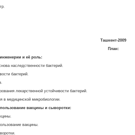
гр.
Ташкент-2009
План:
инженерии и её роль
:
снова наследственности бактерий.
вости бактерий.
в.
зования лекарственной устойчивости бактерий.
ия в медицинской микробиологии.
спользование вакцины и сыворотки:
кцины.
пользование вакцины.
воротки.