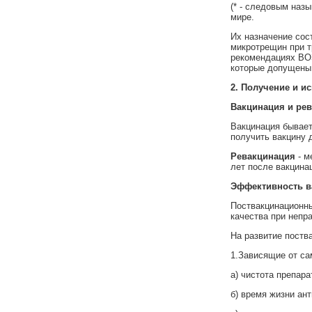
(* - следовым наз
мире.
Их назначение сос
микротрещин при т
рекомендациях ВОЗ
которые допущены 
2. По
лучение и и
Вакцинация и ре
Вакцинация бывает 
получить вакцину 
Ревакцинация
- м
лет после вакцина
Эффективность в
Поствакцинационны
качества при непр
На развитие пост
1.Зависящие от са
а) чистота препара
б) время жизни ант