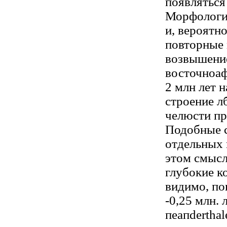
появляться
Морфологич
и, вероятн
повторные 
возвышение
восточноаф
2 млн лет 
строение л
челюсти пр
Подобные с
отдельных 
этом смысл
глубокие к
видимо, по
-0,25 млн. 
пеапderthal