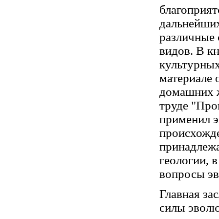
благоприят
дальнейших
различные 
видов. В к
культурных
материале 
домашних ж
труде "Про
применил 
происхожде
принадлежа
геологии, 
вопросы э
Главная за
силы эволю