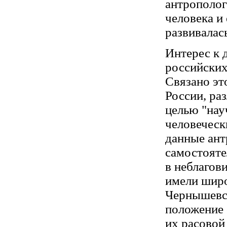
антрополо
человека и
развивалась
Интерес к 
российских
Связано эт
России, ра
целью "нау
человеческ
данные ант
самостояте
в неблагов
имели широ
Чернышевск
положение 
их расовой