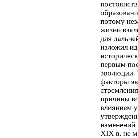
постоянств
образовани
потому нез
жизни взял
для дальне
изложил и
историческ
первым пос
эволюции. 
факторы эв
стремления
причины в
влиянием у
утверждени
изменений и
XIX в. не 