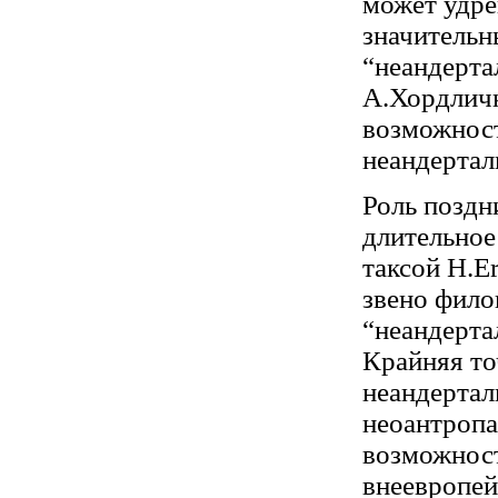
может удре
значительн
“неандерта
А.Хордличк
возможност
неандертал
Роль поздн
длительное
таксой Н.E
звено фило
“неандерта
Крайняя то
неандертал
неоантропа
возможност
внеевропей