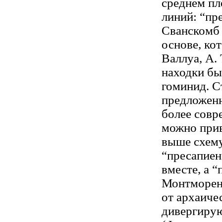
среднем пл
линий: “пр
Сванскомб 
основе, ко
Валлуа, А.
находки бы
гоминид. С
предложенн
более совр
можно прив
выше схему
“пресапие
вместе, а 
Монтморен,
от архаиче
дивергирую