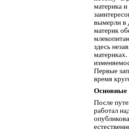
материка и
заинтересо
вымерли в 
материк об
млекопитаю
здесь неза
материках.
изменяемос
Первые зап
время круг
Основные 
После путе
работал на
опубликова
естественн