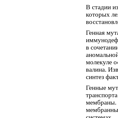
В стадии и
которых ле
восстанов
Генная мут
иммунодефи
в сочетани
аномальной
молекуле о
валина. Из
синтез фак
Генные мут
транспорта
мембраны. 
мембранных
системах.