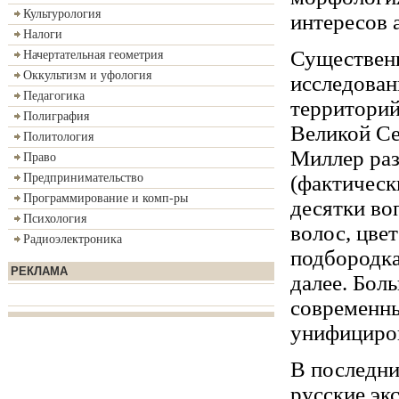
Культурология
интересов 
Налоги
Существенн
Начертательная геометрия
Оккультизм и уфология
исследован
Педагогика
территорий
Полиграфия
Великой Се
Политология
Миллер раз
Право
(фактическ
Предпринимательство
Программирование и комп-ры
десятки во
Психология
волос, цвет
Радиоэлектроника
подбородка,
РЕКЛАМА
далее. Бол
современны
унифициро
В последни
русские эк