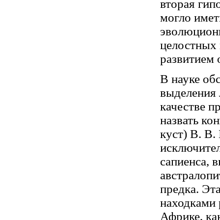
вторая гип
могло имет
эволюционн
целостных
развитием о
В науке об
выделения 
качестве п
назвать ко
куст) В. В.
исключител
сапиенса, в
австралопи
предка. Эт
находками 
Африке, ка