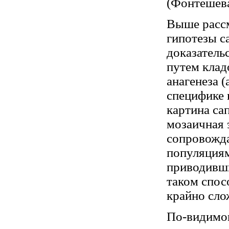
(Фонтешева
Выше расс
гипотезы с
доказатель
путем клад
анагенеза 
специфике 
картина са
мозаичная 
сопровожд
популяциям
приводивши
таком спос
крайно сло
По-видимом