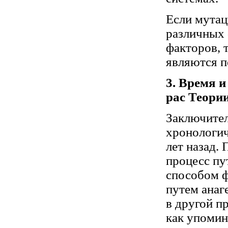
Если мутац
различных 
факторов, 
являются п
3. Время 
рас Теори
Заключител
хронологиче
лет назад.
процесс пут
способом ф
путем анаг
в другой п
как упомин