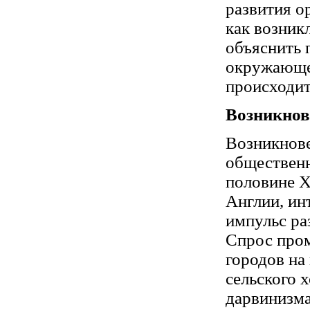
развития о
как возник
объяснить 
окружающе
происходи
Возникнов
Возникнове
общественн
половине X
Англии, ин
импульс ра
Спрос пром
городов на
сельского 
дарвинизма