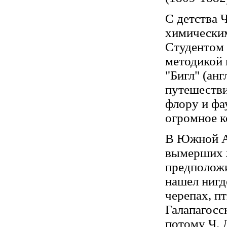
С детства 
химически
Студентом 
методикой 
"Бигл" (анг
путешестви
флору и фа
огромное к
В Южной А
вымерших 
предположи
нашел нигд
черепах, п
Галапагосс
потому Ч. 