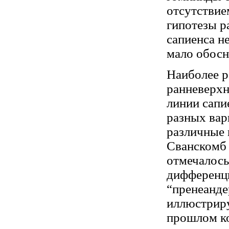
отсутствие
гипотезы р
сапиенса не
мало обосн
Наиболее р
ранневерхн
линии сапи
разных вар
различные 
Сванскомб 
отмечалось
дифференци
“пренеанде
иллюстриру
прошлом ко