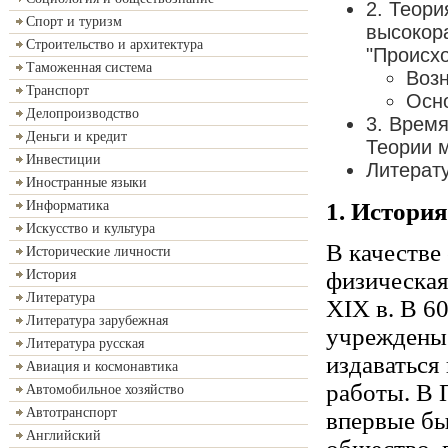
2. Теор
Спорт и туризм
высокор
Строительство и архитектура
"Происхо
Таможенная система
Возн
Транспорт
Осн
Делопроизводство
3. Время
Деньги и кредит
Теории м
Инвестиции
Литерат
Иностранные языки
1. Истори
Информатика
Искусство и культура
В качестве
Исторические личности
физическая
История
Литература
XIX в. В 6
Литература зарубежная
учреждены 
Литература русская
издаваться
Авиация и космонавтика
работы. В П
Автомобильное хозяйство
Автотранспорт
впервые бы
Английский