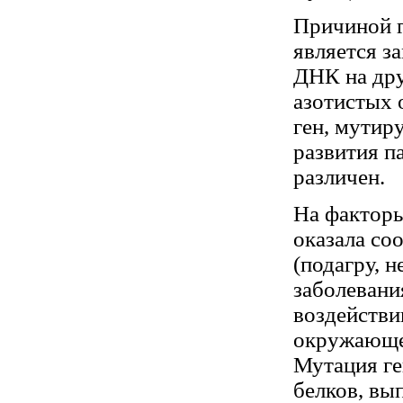
Причиной г
является з
ДНК на дру
азотистых 
ген, мутир
развития п
различен.
На факторы
оказала со
(подагру, 
заболевани
воздействи
окружающей
Мутация ге
белков, вы