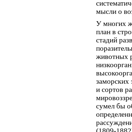
систематич
мысли о во
У многих ж
план в стр
стадий раз
поразитель
животных 
низкоорган
высокоорг
заморских 
и сортов р
мировоззре
сумел бы о
определенн
рассуждени
(1809-1882