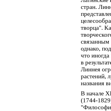
стран. Лин
представле
целесообр
творца". К
творческог
связанным 
однако, по
что иногда
в результа
Линнея огр
растений, 
названия в
В начале X
(1744-1829
"Философия