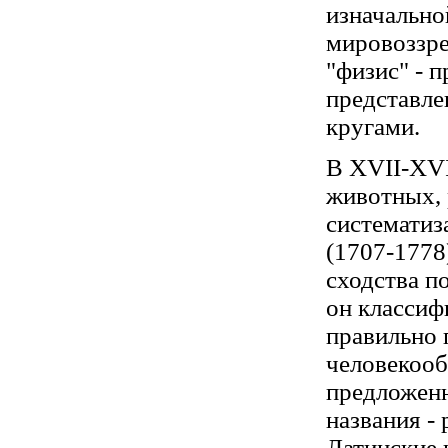
изначально
мировоззре
"физис" - п
представле
кругами.
В XVII-XVI
животных, 
систематиз
(1707-1778
сходства п
он классиф
правильно 
человекооб
предложен
названия - 
Латинские 