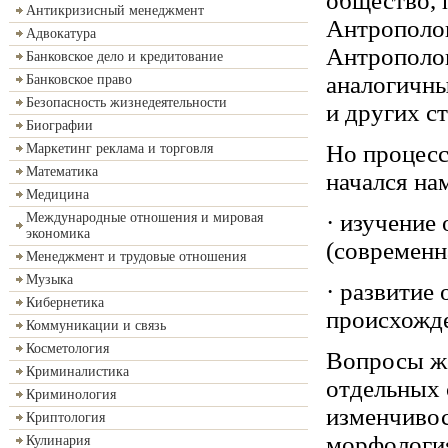
общество, 
Антикризисный менеджмент
Антрополог
Адвокатура
Антрополог
Банковское дело и кредитование
аналогичны
Банковское право
Безопасность жизнедеятельности
и других с
Биографии
Но процесс
Маркетинг реклама и торговля
Математика
начался нам
Медицина
· изучение
Международные отношения и мировая
экономика
(современн
Менеджмент и трудовые отношения
Музыка
· развитие
Кибернетика
происхожде
Коммуникации и связь
Косметология
Вопросы же
Криминалистика
отдельных 
Криминология
изменчивос
Криптология
морфология
Кулинария