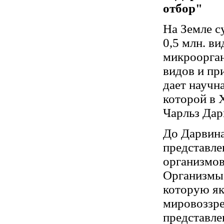
отбор"
На Земле с
0,5 млн. в
микроорган
видов и пр
дает научн
которой в 
Чарльз Дар
До Дарвина
представле
организмов-
Организмы 
которую як
мировоззре
представле