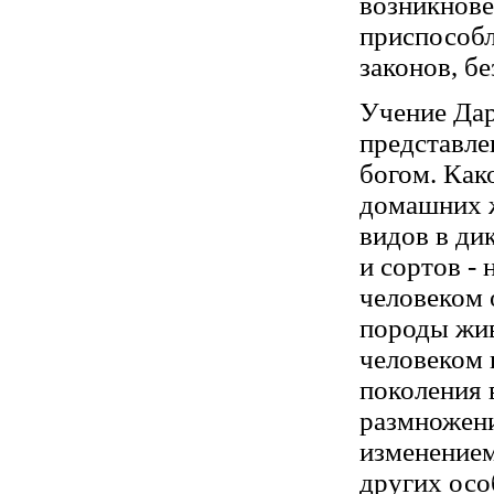
возникнове
приспособл
законов, б
Учение Дар
представле
богом. Как
домашних ж
видов в ди
и сортов -
человеком 
породы жив
человеком 
поколения 
размножени
изменением
других осо