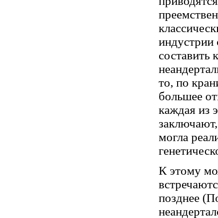
приводятся
преемствен
классическ
индустрии 
составить
неандертал
то, по кра
большее от
каждая из 
заключают,
могла реал
генетическ
К этому мо
встречаютс
позднее (П
неандертал