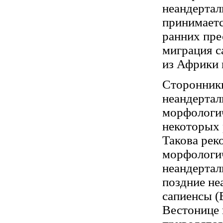
неандертал
принимаетс
ранних пре
миграция с
из Африки 
Сторонники
неандертал
морфологи
некоторых 
Такова рек
морфологич
неандертал
поздние не
сапиенсы (
Вестонице 