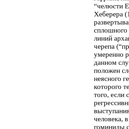
“челюсти Е
Хеберера (1
развертыва
сплошного 
линий арха
черепа (“п
умеренно р
данном слу
положен сл
неясного ге
которого т
того, если 
регрессивн
выступания
человека, 
гоминиды с