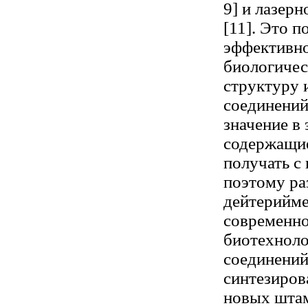
9] и лазер
[11]. Это 
эффективно
биологичес
структуру 
соединений
значение в
содержащие
получать с
поэтому ра
дейтерийме
современно
биотехнол
соединений
синтезиров
новых шта