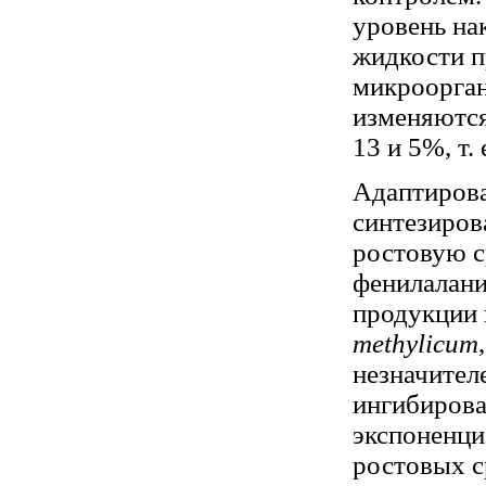
уровень на
жидкости п
микроорган
изменяются
13 и 5%, т. 
Адаптирова
синтезиров
ростовую с
фенилалани
продукции 
methylicum
незначител
ингибирова
экспоненци
ростовых с