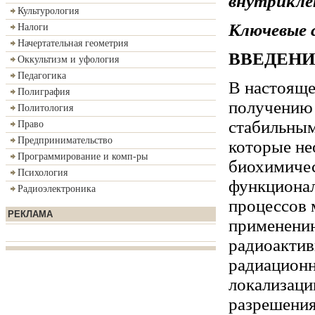
внутрикле
Культурология
Ключевые 
Налоги
Начертательная геометрия
ВВЕДЕНИ
Оккультизм и уфология
Педагогика
В настояще
Полиграфия
получению
Политология
стабильным
Право
Предпринимательство
которые н
Программирование и комп-ры
биохимичес
Психология
функционал
Радиоэлектроника
процессов 
РЕКЛАМА
применению
радиоактив
радиационн
локализаци
разрешения