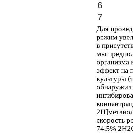
6
7
Для провед
режим увел
в присутст
мы предпол
организма 
эффект на 
культуры (
обнаружил
ингибирова
концентрац
2H]метанол
скорость р
74.5% 2H2О