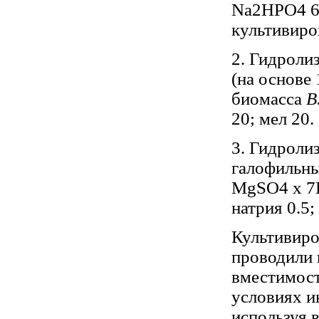
Na2HPO4 6;
культивиро
2. Гидроли
(на основе
биомасса
B
20; мел 20.
3. Гидролиз
галофильны
MgSO4 x 7H
натрия 0.5
Культивиро
проводили 
вместимост
условиях и
используя 