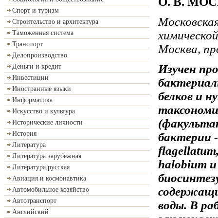
О. В. МО
Спорт и туризм
Московская
Строительство и архитектура
химической
Таможенная система
Транспорт
Москва, про
Делопроизводство
Изучен пр
Деньги и кредит
Инвестиции
бактериал
Иностранные языки
белков и н
Информатика
таксономи
Искусство и культура
(факульта
Исторические личности
История
бактерии -
Литература
flagellatu
Литература зарубежная
halobium и 
Литература русская
биосинтезу
Авиация и космонавтика
содержащи
Автомобильное хозяйство
Автотранспорт
воды. В р
Английский