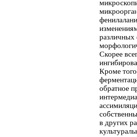
микроскоп
микроорган
фенилалани
изменениям
различных 
морфологич
Скорее все
ингибирова
Кроме того
ферментаци
обратное п
интермедиа
ассимиляци
собственны
в других р
культураль