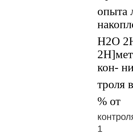
опыта 
накопл
Н2О 2H
2Н]мет
кон- н
троля 
% от
контрол
1