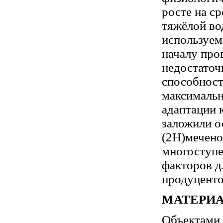
росте на с
тяжёлой во
используем
началу про
недостаточ
способност
максимальн
адаптации 
заложили о
(2Н)мечено
многоступе
факторов д
продуцент
МАТЕРИ
Объектами 