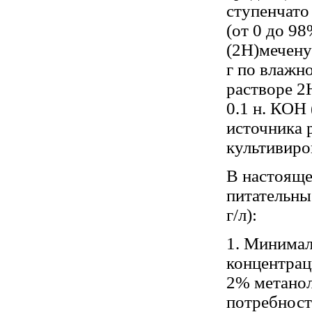
ступенчато
(от 0 до 9
(2Н)мечен
г по влажно
растворе 2H
0.1 н. КОН 
источника 
культивиро
В настояще
питательны
г/л):
1. Минимал
концентраци
2% метанол
потребност