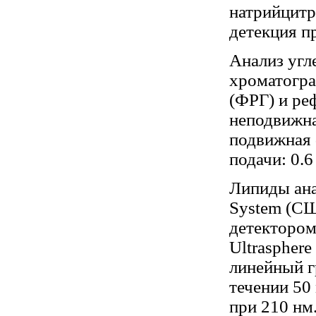
натрийцитр
детекция пр
Анализ угл
хроматогра
(ФРГ) и ре
неподвижна
подвижная ф
подачи: 0.6
Липиды ана
System (СШ
детектором
Ultrasphere
линейный г
течении 50 
при 210 нм