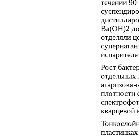
течении 90
суспендиро
дистиллиро
Ba(ОН)2 до
отделяли ц
супернатан
испарителе
Рост бакте
отдельных 
агаризован
плотности 
спектрофо
кварцевой 
Тонкослой
пластинках