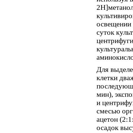
2H]метанол
культивиро
освещении 
суток куль
центрифуги
культураль
аминокисло
Для выделе
клетки два
последующи
мин), экспо
и центрифу
смесью орг
ацетон (2:1
осадок выс