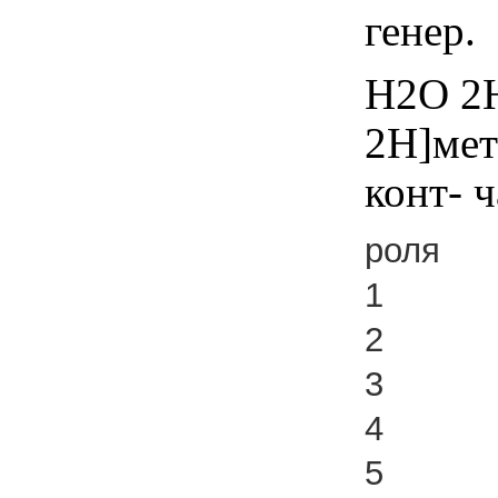
генер.
Н2О 2H
2Н]мет
конт- 
роля
1
2
3
4
5