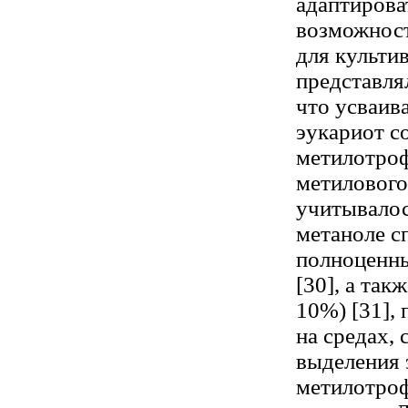
адаптирова
возможност
для культи
представля
что усваив
эукариот с
метилотроф
метилового
учитывалос
метаноле с
полноценны
[30], а та
10%) [31],
на средах,
выделения 
метилотроф