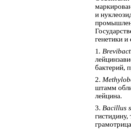
маркирован
и нуклеози
промышлен
Государств
генетики и
1
. Brevibac
лейцинзав
бактерий, 
2.
Methyloba
штамм обли
лейцина.
3.
Bacillus s
гистидину,
грамотрица