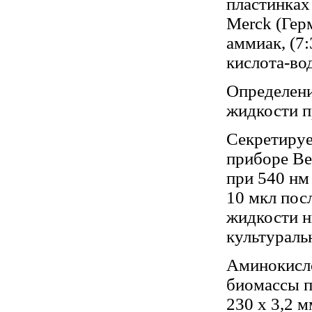
пластинках
Merck (Гер
аммиак, (7:
кислота-вод
Определени
жидкости п
Секретируе
приборе B
при 540 нм
10 мкл пос
жидкости н
культураль
Аминокисло
биомассы п
230 x 3,2 м