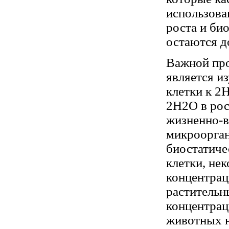
использова
роста и би
остаются д
Важной про
является и
клетки к 2
2H2О в рос
жизненно-в
микроорган
биостатиче
клетки, не
концентраци
растительн
концентрац
животных н