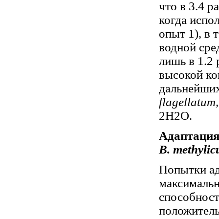
что в 3.4 р
когда испо
опыт 1), в
водной сре
лишь в 1.2 
высокой ко
дальнейших
flagellatum
2H2О.
Адаптация
B. methyli
Попытки а
максимальн
способност
положитель