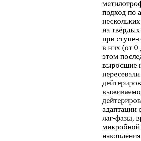
метилотроф
подход по 
нескольких
на твёрдых
при ступен
в них (от 0
этом после
выросшие н
пересевали
дейтериров
выживаемос
дейтериров
адаптации 
лаг-фазы, 
микробной 
накопления