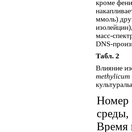
кроме фен
накапливае
ммоль) дру
изолейцин)
масс-спект
DNS-произ
Табл. 2
Влияние из
methylicum
культураль
Номер
среды,
Время 