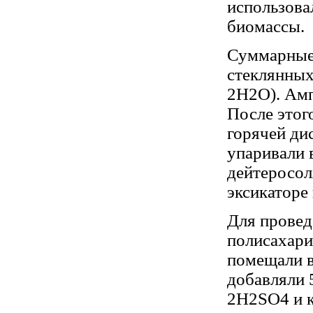
использова
биомассы.
Суммарные 
стеклянных
2H2O). Амп
После этог
горячей ди
упаривали 
дейтеросол
эксикаторе
Для провед
полисахари
помещали в
добавляли 
2H2SO4 и к