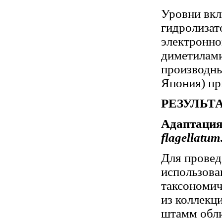
Уровни вкл
гидролизат
электронно
диметилами
производны
Япония) пр
РЕЗУЛЬТ
Адаптация
flagellatum
Для провед
использова
таксономич
из коллек
штамм обл