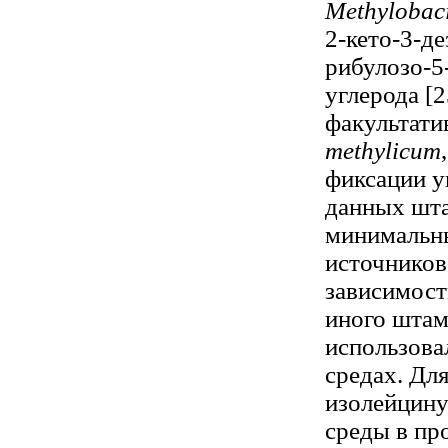
Methylobaci
2-кето-3-д
рибулозо-5
углерода [
факультат
methylicum
фиксации у
данных шта
минимальны
источников
зависимост
иного штам
использова
средах. Дл
изолейцину
среды в пр