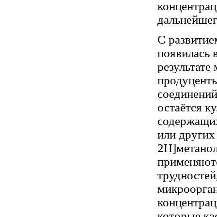
концентрац
дальнейшег
С развитие
появилась 
результате
продуценты
соединений
остаётся к
содержащих
или других
2Н]метанол
применяютс
трудностей
микроорган
концентрац
которые ка