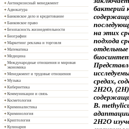
заключает
Антикризисный менеджмент
бактерий к
Адвокатура
содержащ
Банковское дело и кредитование
последующ
Банковское право
Безопасность жизнедеятельности
на этих ср
Биографии
подхода с
Маркетинг реклама и торговля
отдельные
Математика
биосинтет
Медицина
Международные отношения и мировая
Представл
экономика
исследуем
Менеджмент и трудовые отношения
средах, с
Музыка
Кибернетика
2
H
2
О, (
2
H)
Коммуникации и связь
содержащи
Косметология
B. methyli
Криминалистика
адаптаци
Криминология
2
Н
2
О изуч
Криптология
Кулинария