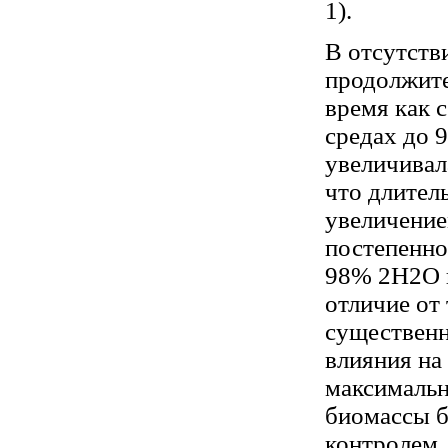
1).
В отсутств
продолжите
время как 
средах до 
увеличивала
что длител
увеличение
постепенно 
98% 2H2O и
отличие от
существенн
влияния на
максимальн
биомассы б
контролем.