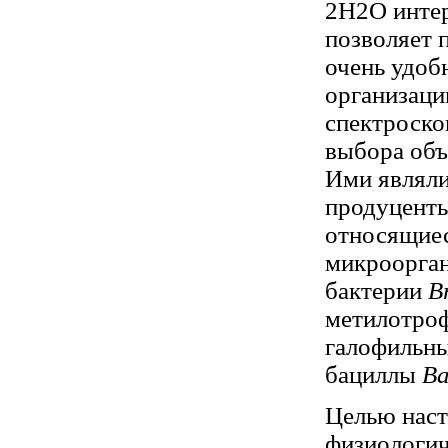
2H2О интер
позволяет 
очень удоб
организаци
спектроско
выбора объ
Ими являли
продуценты
относящиес
микроорган
бактерии
B
метилотро
галофильн
бациллы
Ba
Целью наст
физиологич