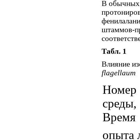
В обычных 
протониров
фенилалани
штаммов-пр
соответств
Табл. 1
Влияние из
flagellaum
Номер
среды,
Время
опыта 