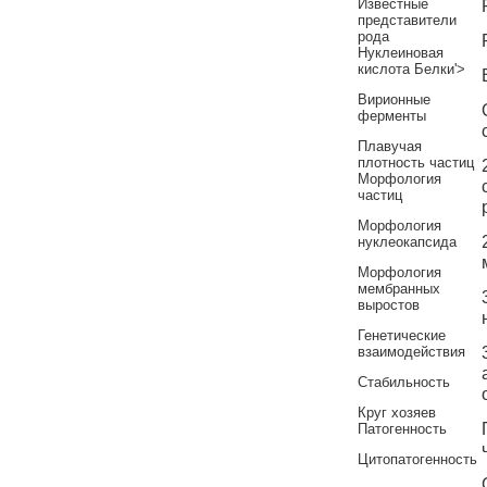
Известные
представители
рода
Нуклеиновая
кислота Белки'>
Вирионные
ферменты
Плавучая
плотность частиц
Морфология
частиц
Морфология
нуклеокапсида
Морфология
мембранных
выростов
Генетические
взаимодействия
Стабильность
Круг хозяев
Патогенность
Цитопатогенность