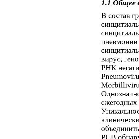
1.1 Общее 
В состав г
синцитиаль
синцитиаль
пневмонии 
синцитиаль
вирус, ген
РНК негати
Pneumoviru
Morbillivir
Однозначно
ежегодных 
Уникальнос
клинически
объединить
РСВ обнар