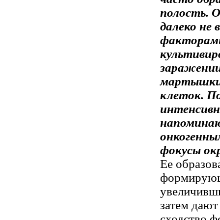
полость. 
далеко не
факторами
культивир
заражении
мартышки 
клеток. П
интенсивн
напоминаю
онкогенны
фокусы ок
Ее образов
формирующ
увеличивши
затем дают
сходство ф