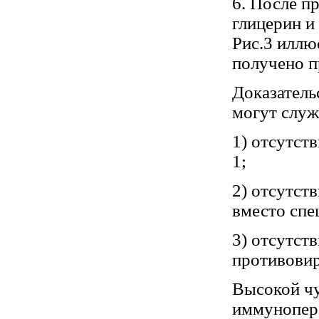
6. После п
глицерин и
Рис.3 иллю
получено п
Доказател
могут служ
1) отсутст
1;
2) отсутст
вместо спе
3) отсутст
противовир
Высокой чу
иммуноперо