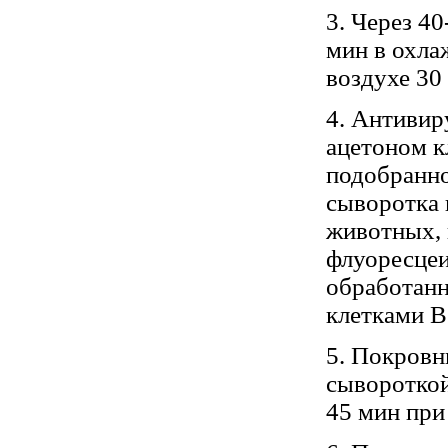
3. Через 4
мин в охла
воздухе 30 
4. Антиви
ацетоном к
подобранно
сыворотка 
животных, 
флуоресцеи
обработан
клетками B
5. Покровн
сывороткой
45 мин при