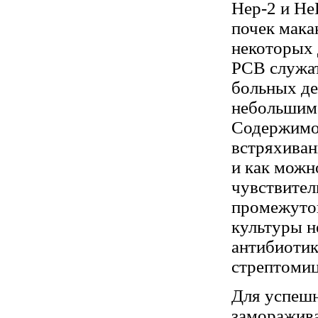
Нер-2 и He
почек мака
некоторых 
РСВ служат
больных де
небольшим 
Содержимо
встряхиван
и как можн
чувствител
промежуток
культуры н
антибиотик
стрептомиц
Для успешн
заморажива