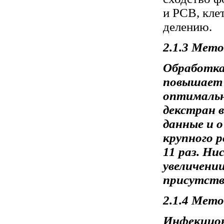
и РСВ, кле
делению.
2.1.3 Мет
Обработка
повышает 
оптимальн
декстран 
данные и 
крупного р
11 раз. Ни
увеличении
присутств
2.1.4 Мет
Инфекцион