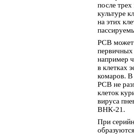
после трех
культуре к
на этих кле
пассируемы
РСВ может 
первичных 
например ч
в клетках 
комаров. В
РСВ не раз
клеток кур
вируса пне
ВНК-21.
При серийн
образуютс