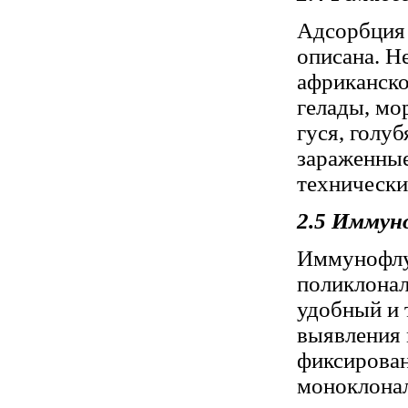
Адсорбция 
описана. Н
африканско
гелады, мо
гуся, голу
зараженны
технически
2.5 Иммун
Иммунофлу
поликлонал
удобный и 
выявления 
фиксирован
моноклонал