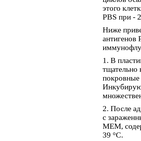
этого клет
PBS при - 2
Ниже приве
антигенов 
иммунофлу
1. В пласт
тщательно 
покровные 
Инкубируют
множествен
2. После а
с зараженн
MEM, соде
39 °С.