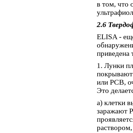
в том, что
ультрафиол
2.6 Тверд
ELISA - ещ
обнаружени
приведена 
1. Лунки п
покрывают
или РСВ, о
Это делает
а) клетки 
заражают Р
проявляетс
раствором,