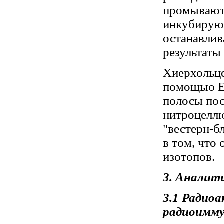
промывают,
инкубируют
останавли
результаты
Хиерхольце
помощью E
полосы пос
нитроцеллю
"вестерн-б
в том, что
изотопов.
3. Аналит
3.1 Радио
радиоимм