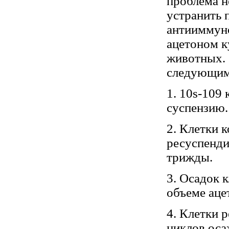
проблема н
устранить 
антииммуно
ацетоном к
животных. 
следующим
1. 10s-109
суспензию.
2. Клетки 
ресуспенди
трижды.
3. Осадок 
объеме аце
4. Клетки 
циклов оса