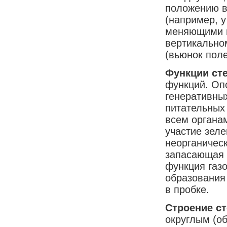
положению в
(например, у
меняющими н
вертикально
(вьюнок поле
Функции ст
функций. Опо
генеративны
питательных
всем органам
участие зеле
неорганическ
запасающая -
функция газ
образования 
в пробке.
Строение с
округлым (о