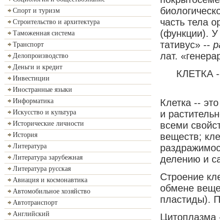
биологическо
Спорт и туризм
часть тела 
Строительство и архитектура
(функции). У
Таможенная система
тативус» --
р
Транспорт
лат. «генера
Делопроизводство
Деньги и кредит
КЛЕТКА 
Инвестиции
Иностранные языки
Клетка -- эт
Информатика
и растительн
Искусство и культура
всеми свойст
Исторические личности
веществ; кл
История
раздражимос
Литература
делению и с
Литература зарубежная
Литература русская
Строение кле
Авиация и космонавтика
обмене вещес
Автомобильное хозяйство
пластиды). 
Автотранспорт
Английский
Цитоплазма -