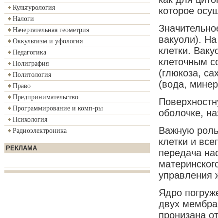
Культурология
которое осу
Налоги
Значительно
Начертательная геометрия
вакуоли). На
Оккультизм и уфология
клетки. Ваку
Педагогика
клеточным с
Полиграфия
(глюкоза, са
Политология
(вода, минер
Право
Предпринимательство
Поверхностн
Программирование и комп-ры
оболочке, н
Психология
Важную роль 
Радиоэлектроника
клетки и все
РЕКЛАМА
передача нас
материнского
управления 
Ядро погруже
двух мембра
пронизана о