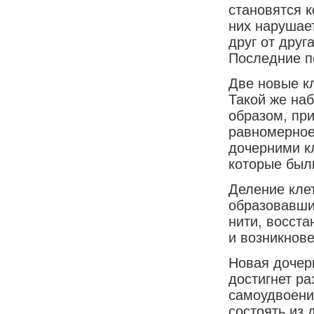
становятся 
них нарушае
друг от дру
Последние п
Две новые к
Такой же наб
образом, при
равномерное
дочерними кл
которые были
Деление кле
образовавши
нити, восст
и возникнов
Новая дочерн
достигнет ра
самоудвоени
состоять из 