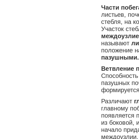
Части побег
листьев, поч
стебля, на к
Участок сте
междоузлие
называют
ли
положение на
пазушными
Ветвление п
Способность
пазушных по
формируется
Различают
г
главному поб
появляется 
из боковой, 
начало прида
междоузлии,