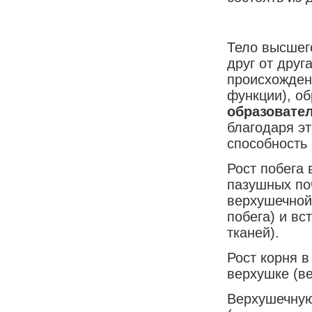
Тело высшег
друг от дру
происхожден
функции), о
образовате
благодаря эт
способность
Рост побега 
пазушных по
верхушечной
побега) и в
тканей).
Рост корня в
верхушке (в
Верхушечную