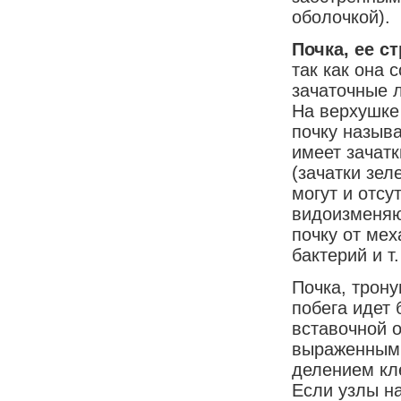
оболочкой).
Почка, ее с
так как она 
зачаточные л
На верхушке
почку назыв
имеет зачатк
(зачатки зел
могут и отсу
видоизменяю
почку от ме
бактерий и т.
Почка, трону
побега идет 
вставочной 
выраженными
делением кл
Если узлы н