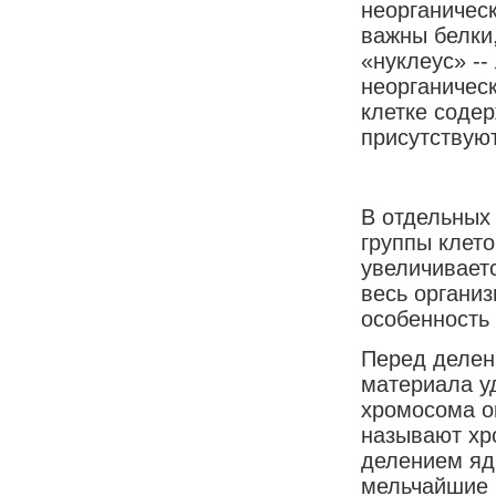
неорганичес
важны белки,
«нуклеус» --
неорганичес
клетке содер
присутствую
В отдельных 
группы клето
увеличиваетс
весь организ
особенность 
Перед делен
материала уд
хромосома о
называют хр
делением яд
мельчайшие 