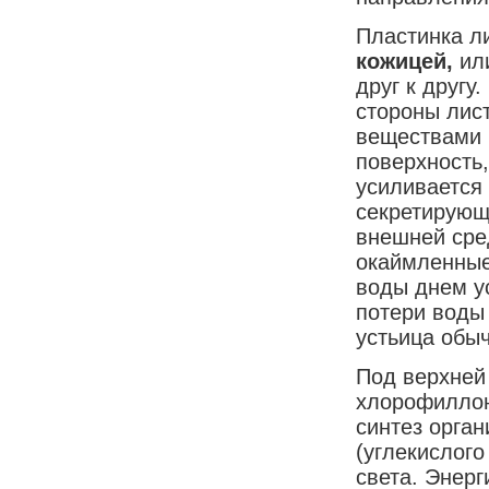
Пластинка ли
кожицей,
ил
друг к другу
стороны лис
веществами (
поверхность
усиливается 
секретирующи
внешней сре
окаймленные
воды днем у
потери воды
устьица обыч
Под верхней
хлорофиллон
синтез орган
(углекислого
света. Энер