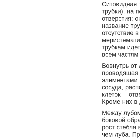
Ситовидная 
трубки), на
отверстия; о
название тру
отсутствие в
меристемати
трубкам идет
всем частям
Вовнутрь от 
проводящая 
элементами
сосуда, расп
клеток -- от
Кроме них в
Между лубом
боковой обр
рост стебля 
чем луба. П