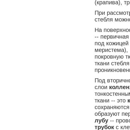
(крапива), тр
При рассмот
стебля можно
На поверхно
-- первичная
под кожицей
меристема), 
покровную т
ткани стебл
проникновени
Под вторично
слои
колле
тонкостенны
ткани -- это
сохраняются
образуют пер
лубу
-- про
трубок
с кл