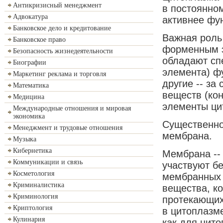
Антикризисный менеджмент
в постоянно
Адвокатура
активнее фун
Банковское дело и кредитование
Важная роль
Банковское право
форменным 
Безопасность жизнедеятельности
обладают сп
Биографии
элемента) фу
Маркетинг реклама и торговля
другие -- за
Математика
веществ (кон
Медицина
элементы ци
Международные отношения и мировая
экономика
Существенно
Менеджмент и трудовые отношения
мембрана.
Музыка
Кибернетика
Мембрана -- 
Коммуникации и связь
участвуют б
Косметология
мембранных 
Криминалистика
вещества, к
Криминология
протекающих
Криптология
в цитоплазме
Кулинария
как для цит