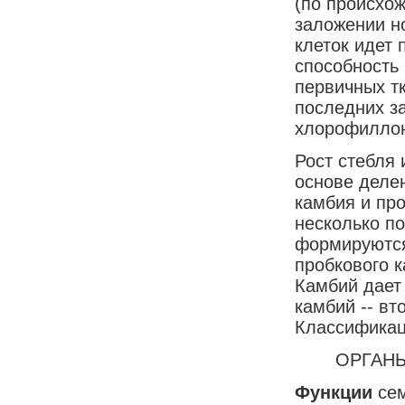
(по происхо
заложении но
клеток идет 
способность
первичных т
последних з
хлорофиллон
Рост стебля 
основе делен
камбия и про
несколько по
формируются
пробкового 
Камбий дает
камбий -- вт
Классификац
ОРГАНЫ
Функции
се