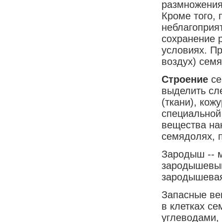
размножения
Кроме того,
неблагоприя
сохранение 
условиях. Пр
воздух) семя
Строение
се
выделить сл
(ткани), кож
специальной
вещества на
семядолях, 
Зародыш -- 
зародышевым
зародышевая
Запасные ве
в клетках с
углеводами,