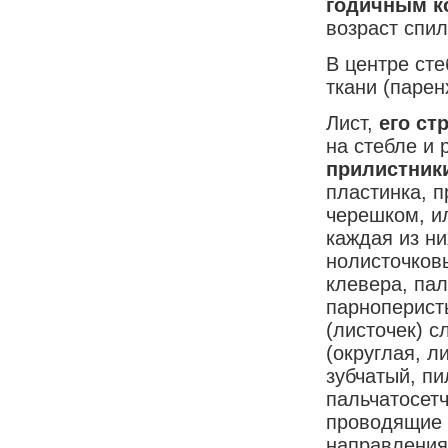
годичным к
возраст спил
В центре сте
ткани (парен
Лист,
его ст
на стебле и
прилистник
пластинка, п
черешком, и
каждая из н
нолисточковы
клевера, пал
парноперисты
(листочек) с
(округлая, л
зубчатый, пи
пальчатосетч
проводящие 
направления