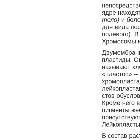
непосредств
ядре находят
тело)
и бол
для вида пос
полевого). В
Хромосомы и
Двумембранн
пластиды. О
называют хло
«пластос» --
хромопластам
лейкопластам
стов обусло
Кроме него в
пигменты же
присутствуют
Лейкопласты
В состав рас