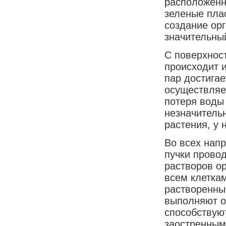
расположенн
зеленые пла
создание ор
значительный
С поверхност
происходит 
пар достигае
осуществляе
потеря воды 
незначитель
растения, у 
Во всех нап
пучки провод
растворов ор
всем клеткам
растворенны
выполняют о
способствую
заостренным