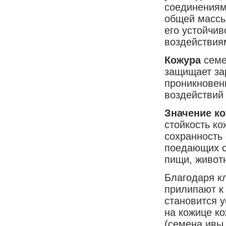
соединениям
общей массы
его устойчи
воздействия
Кожура
семе
защищает за
проникновен
воздействий
Значение к
стойкость к
сохранность
поедающих с
пищи, живот
Благодаря к
прилипают к 
становится 
на кожице к
(семена ивы