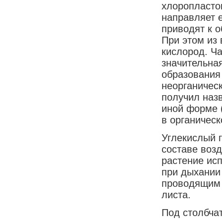
хлоропласто
направляет 
приводят к 
При этом из
кислород. Ча
значительна
образования
неорганичес
получил наз
иной форме 
в органическ
Углекислый 
составе воз
растение исп
при дыхании 
проводящим 
листа.
Под столбча