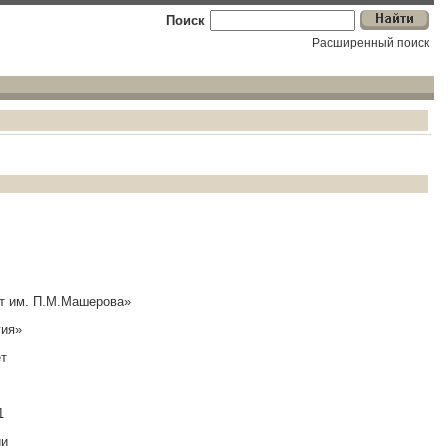
Поиск
Расширенный поиск
т им. П.М.Машерова»
гия»
ет
1
ии