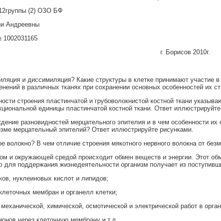
 12группы (2) ОЗО БФ
ии Андреевны
№ 1002031165
г. Борисов 2010г.
миляция и диссимиляция? Какие структуры в клетке принимают участие 
нений в различных тканях при сохранении основных особенностей их ст
нности строения пластинчатой и грубоволокнистой костной ткани указыва
кциональной единицы пластинчатой костной ткани. Ответ иллюстрируйте
ждение разновидностей мерцательного эпителия и в чем особенности их
изме мерцательный эпителий? Ответ иллюстрируйте рисунками.
ное волокно? В чем отличие строения мякотного нервного волокна от без
ом и окружающей средой происходит обмен веществ и энергии. Этот обм
ю для поддержания жизнедеятельности организм получает из поступивши
ков, нуклеиновых кислот и липидов;
 клеточных мембран и органелл клетки;
 механической, химической, осмотической и электрической работ в орга
ионов через клеточную мембрану и т.д.