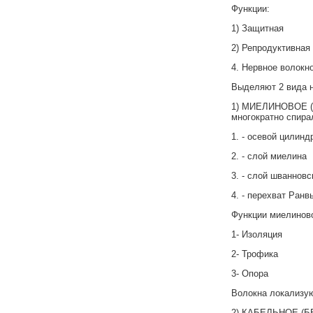
Функции:
1) Защитная
2) Репродуктивная
4. Нервное волокно
Выделяют 2 вида н
1) МИЕЛИНОВОЕ (М
многократно спира
1. - осевой цилинд
2. - слой миелина
3. - слой шванновс
4. - перехват Ранв
Функции миелиново
1- Изоляция
2- Трофика
3- Опора
Волокна локализую
2) КАБЕЛЬНОЕ (БЕЗ