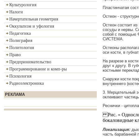
Культурология
Пластинчатая сост
Налоги
Остеон - структур
Начертательная геометрия
Остеон состоит из
Оккультизм и уфология
сосуды и нервы. 
Педагогика
собой с помощью 
СИСТЕМА.
Полиграфия
Остеоны располага
Политология
оси кости, в губча
Право
На разрезе в кост
Предпринимательство
друг к другу. В г
Программирование и комп-ры
костными переклад
Психология
Снаружи кости пок
Радиоэлектроника
внутреннего (кост
3. Мерцательный э
РЕКЛАМА
оклеивают частицы
Реснички - цитопл
Рис. « Односло
бокаловидные кл
Локализация:
дыха
часть барабанной 