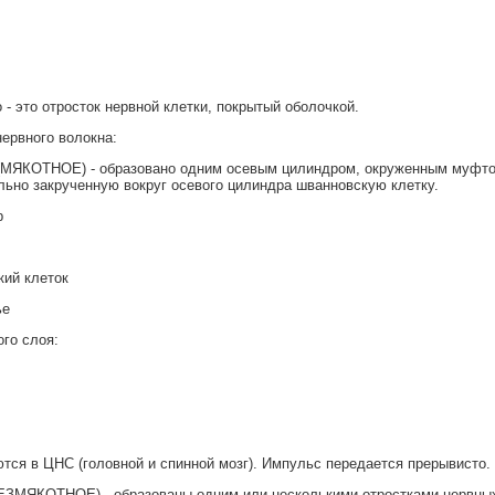
 - это отросток нервной клетки, покрытый оболочкой.
ервного волокна:
ЯКОТНОЕ) - образовано одним осевым цилиндром, окруженным муфтой 
льно закрученную вокруг осевого цилиндра шванновскую клетку.
р
кий клеток
ье
го слоя:
тся в ЦНС (головной и спинной мозг). Импульс передается прерывисто.
МЯКОТНОЕ) - образованы одним или несколькими отростками нервных к