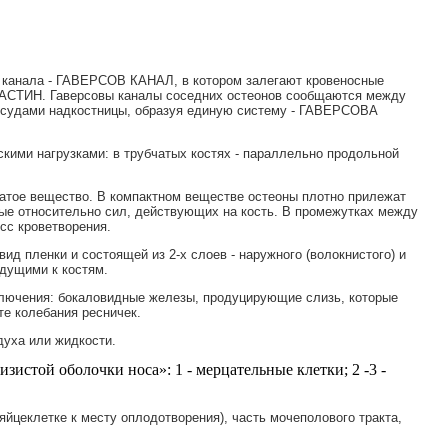
го канала - ГАВЕРСОВ КАНАЛ, в котором залегают кровеносные
СТИН. Гаверсовы каналы соседних остеонов сообщаются между
удами надкостницы, образуя единую систему - ГАВЕРСОВА
скими нагрузками: в трубчатых костях - параллельно продольной
чатое вещество. В компактном веществе остеоны плотно прилежат
ные относительно сил, действующих на кость. В промежутках между
сс кроветворения.
д пленки и состоящей из 2-х слоев - наружного (волокнистого) и
идущими к костям.
ключения: бокаловидные железы, продуцирующие слизь, которые
те колебания ресничек.
духа или жидкости.
зистой оболочки носа»:
1 - мерцательные клетки; 2 -3 -
цеклетке к месту оплодотворения), часть мочеполового тракта,