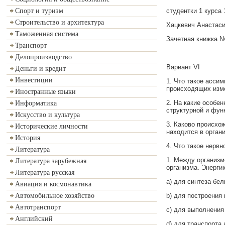
студентки 1 курса
Спорт и туризм
Строительство и архитектура
Хацкевич Анастас
Таможенная система
Зачетная книжка 
Транспорт
Делопроизводство
Вариант VI
Деньги и кредит
Инвестиции
1. Что такое асси
происходящих изме
Иностранные языки
2. На какие особе
Информатика
структурной и фун
Искусство и культура
3. Каково происхо
Исторические личности
находится в орган
История
4. Что такое нерв
Литература
1. Между организм
Литература зарубежная
организма. Энерги
Литература русская
a) для синтеза бел
Авиация и космонавтика
b) для построения
Автомобильное хозяйство
Автотранспорт
c) для выполнения
Английский
d) для транспорта 