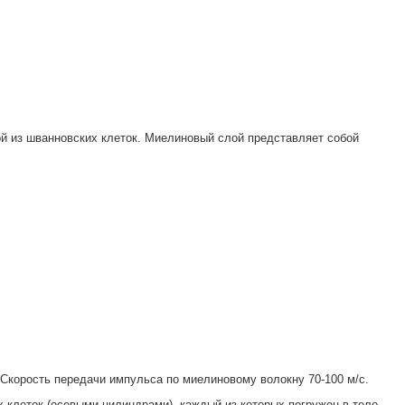
из шванновских клеток. Миелиновый слой представляет собой
 Скорость передачи импульса по миелиновому волокну 70-100 м/с.
леток (осевыми цилиндрами), каждый из которых погружен в тело