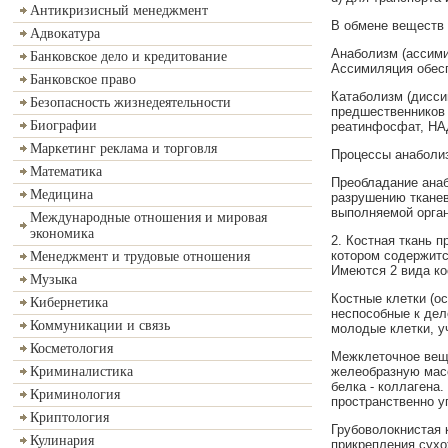
Антикризисный менеджмент
В обмене веществ 
Адвокатура
Анаболизм (ассимил
Банковское дело и кредитование
Ассимиляция обесп
Банковское право
Катаболизм (дисси
Безопасность жизнедеятельности
предшественников 
Биографии
реатинфосфат, НАД
Маркетинг реклама и торговля
Процессы анаболиз
Математика
Преобладание анаб
Медицина
разрушению тканев
выполняемой орган
Международные отношения и мировая
экономика
2. Костная ткань 
котором содержитс
Менеджмент и трудовые отношения
Имеются 2 вида ко
Музыка
Костные клетки (о
Кибернетика
неспособные к дел
Коммуникации и связь
молодые клетки, у
Косметология
Межклеточное веще
желеобразную масс
Криминалистика
белка - коллагена
Криминология
пространственно у
Криптология
Грубоволокнистая 
Кулинария
прикрепления сухо