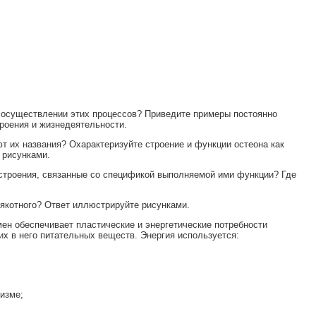
в осуществлении этих процессов? Приведите примеры постоянно
роения и жизнедеятельности.
ют их названия? Охарактеризуйте строение и функции остеона как
 рисунками.
 строения, связанные со спецификой выполняемой ими функции? Где
мякотного? Ответ иллюстрируйте рисунками.
ен обеспечивает пластические и энергетические потребности
х в него питательных веществ. Энергия используется:
низме;