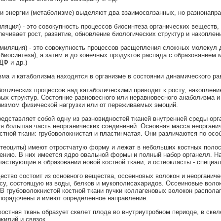
и энергии (метаболизме) выделяют два взаимосвязанных, но разнонапра
яция) - это совокупность процессов биосинтеза органических веществ, к
ечивает рост, развитие, обновление биологических структур и накоплен
миляция) - это совокупность процессов расщепления сложных молекул д
биосинтеза), а затем и до конечных продуктов распада с образованием 
Ф и др.)
ма и катаболизма находятся в организме в состоянии динамического ра
олических процессов над катаболическими приводит к росту, накоплени
ых структур. Состояние равновесного или неравновесного анаболизма и 
измом физической нагрузки или от переживаемых эмоций.
представляет собой одну из разновидностей тканей внутренней среды орг
я большая часть неорганических соединений. Основная масса неорганич
стной ткани: грубоволокнистая и пластинчатая. Они различаются по ос
стеоциты) имеют отростчатую форму и лежат в небольших костных полост
ению. В них имеется ядро овальной формы и полный набор органелл. Нар
частвующие в образовании новой костной ткани, и остеокласты - специа
ство состоит из основного вещества, оссеиновых волокон и неорганич
у, состоящую из воды, белков и мукополисахаридов. Оссеиновые волокн
. В грубоволокнистой костной ткани пучки коллагеновых волокон распола
порядочены и имеют определенное направление.
костная ткань образует скелет плода во внутриутробном периоде, в скел
жилий и связок.