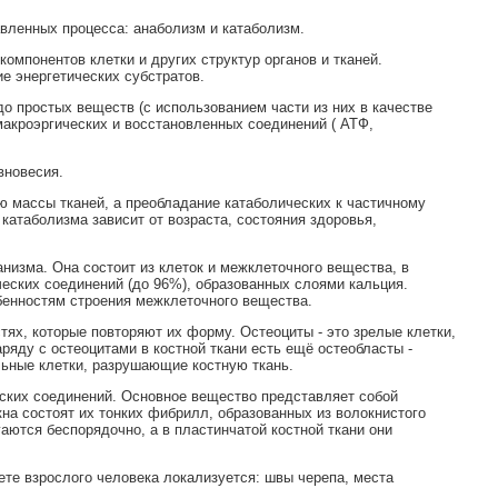
вленных процесса: анаболизм и катаболизм.
омпонентов клетки и других структур органов и тканей.
ие энергетических субстратов.
о простых веществ (с использованием части из них в качестве
макроэргических и восстановленных соединений ( АТФ,
вновесия.
ю массы тканей, а преобладание катаболических к частичному
катаболизма зависит от возраста, состояния здоровья,
анизма. Она состоит из клеток и межклеточного вещества, в
еских соединений (до 96%), образованных слоями кальция.
обенностям строения межклеточного вещества.
ях, которые повторяют их форму. Остеоциты - это зрелые клетки,
яду с остеоцитами в костной ткани есть ещё остеобласты -
льные клетки, разрушающие костную ткань.
еских соединений. Основное вещество представляет собой
а состоят их тонких фибрилл, образованных из волокнистого
гаются беспорядочно, а в пластинчатой костной ткани они
ете взрослого человека локализуется: швы черепа, места