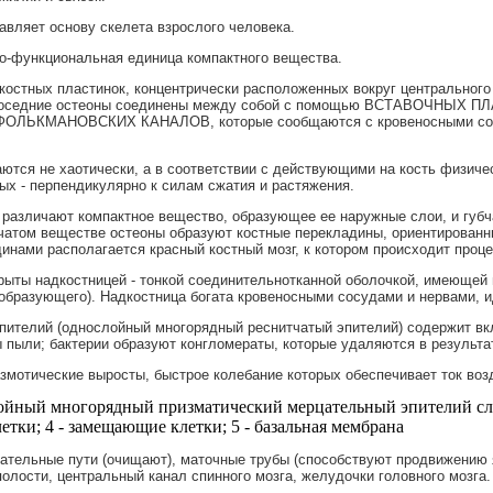
авляет основу скелета взрослого человека.
но-функциональная единица компактного вещества.
 костных пластинок, концентрически расположенных вокруг центрально
Соседние остеоны соединены между собой с помощью ВСТАВОЧНЫХ ПЛА
ФОЛЬКМАНОВСКИХ КАНАЛОВ, которые сообщаются с кровеносными сос
ются не хаотически, а в соответствии с действующими на кость физиче
тых - перпендикулярно к силам сжатия и растяжения.
и различают компактное вещество, образующее ее наружные слои, и губ
убчатом веществе остеоны образуют костные перекладины, ориентирован
инами располагается красный костный мозг, к котором происходит проце
рыты надкостницей - тонкой соединительнотканной оболочкой, имеющей ви
еобразующего). Надкостница богата кровеносными сосудами и нервами, 
пителий (однослойный многорядный реснитчатый эпителий) содержит в
 пыли; бактерии образуют конгломераты, которые удаляются в результа
азмотические выросты, быстрое колебание которых обеспечивает ток воз
йный многорядный призматический мерцательный эпителий сли
етки; 4 - замещающие клетки; 5 - базальная мембрана
тельные пути (очищают), маточные трубы (способствуют продвижению яй
полости, центральный канал спинного мозга, желудочки головного мозга.